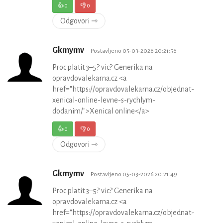
👍
0
👎
0
Odgovori ⇾
Gkmymv
Postavljeno 05-03-2026 20:21:56
Proc platit 3–5? vic? Generika na
opravdovalekarna.cz <a
href="https://opravdovalekarna.cz/objednat-
xenical-online-levne-s-rychlym-
dodanim/">Xenical online</a>
👍
0
👎
0
Odgovori ⇾
Gkmymv
Postavljeno 05-03-2026 20:21:49
Proc platit 3–5? vic? Generika na
opravdovalekarna.cz <a
href="https://opravdovalekarna.cz/objednat-