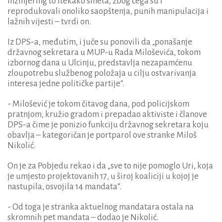
inžinjering to itekako smeta, zbog čega su i
reprodukovali onoliko saopštenja, punih manipulacija i
lažnih vijesti – tvrdi on.
Iz DPS-a, međutim, i juče su ponovili da „ponašanje
državnog sekretara u MUP-u Rada Miloševića, tokom
izbornog dana u Ulcinju, predstavlja nezapamćenu
zloupotrebu službenog položaja u cilju ostvarivanja
interesa jedne političke partije“.
- Milošević je tokom čitavog dana, pod policijskom
pratnjom, kružio gradom i prepadao aktiviste i članove
DPS-a čime je ponizio funkciju državnog sekretara koju
obavlja – kategoričan je portparol ove stranke Miloš
Nikolić.
On je za Pobjedu rekao i da „sve to nije pomoglo Uri, koja
je umjesto projektovanih 17, u široj koaliciji u kojoj je
nastupila, osvojila 14 mandata“.
- Od toga je stranka aktuelnog mandatara ostala na
skromnih pet mandata – dodao je Nikolić.