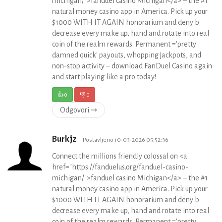
michigan/">fanduel casino Michigan</a> – the #1
natural money casino app in America. Pick up your
$1000 WITH IT AGAIN honorarium and deny b
decrease every make up, hand and rotate into real
coin of the realm rewards. Permanent ='pretty
damned quick' payouts, whopping jackpots, and
non-stop activity – download FanDuel Casino again
and start playing like a pro today!
👍
0
👎
0
Odgovori ⇾
Burkjz
Postavljeno 10-03-2026 05:52:36
Connect the millions friendly colossal on <a
href="https://fanduelus.org/fanduel-casino-
michigan/">fanduel casino Michigan</a> – the #1
natural money casino app in America. Pick up your
$1000 WITH IT AGAIN honorarium and deny b
decrease every make up, hand and rotate into real
coin of the realm rewards. Permanent ='pretty