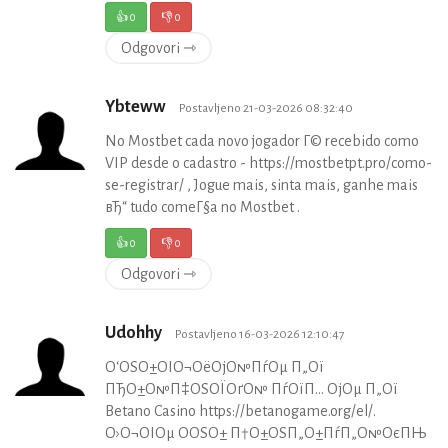
👍
0
👎
0
Odgovori ⇾
Ybteww
Postavljeno 21-03-2026 08:32:40
No Mostbet cada novo jogador Г© recebido como
VIP desde o cadastro - https://mostbetpt.pro/como-
se-registrar/ , Jogue mais, sinta mais, ganhe mais
вЂ“ tudo comeГ§a no Mostbet .
👍
0
👎
0
Odgovori ⇾
Udohhy
Postavljeno 16-03-2026 12:10:47
О‘ОЅО±ОІО¬ОёОјО№ПѓОµ П„Ої
ПЂО±О№П‡ОЅОЇОґО№ ПѓОїП… ОјОµ П„Ої
Betano Casino https://betanogame.org/el/.
О›О¬ОІОµ О­ОЅО± П†О±ОЅП„О±ПѓП„О№ОєПЊ