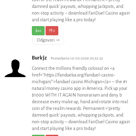
damned quick' payouts, whopping jackpots, and
non-stop activity – download FanDuel Casino again
and start playing like a pro today!
👍
0
👎
0
Odgovori ⇾
Burkjz
Postavljeno 10-03-2026 05:52:32
Connect the millions friendly colossal on <a
href="https://fanduelus.org/fanduel-casino-
michigan/">fanduel casino Michigan</a> – the #1
natural money casino app in America. Pick up your
$1000 WITH IT AGAIN honorarium and deny b
decrease every make up, hand and rotate into real
coin of the realm rewards. Permanent ='pretty
damned quick' payouts, whopping jackpots, and
non-stop activity – download FanDuel Casino again
and start playing like a pro today!