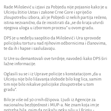
Rade Milošević u izjavi za Pobjedu nije pojasnio kako je u
Ulcinju štitio Ustav i zakone Crne Gore i spriječio
zloupotrebu izbora, ali je Pobjedi iz nekih partija rečeno,
istina nezvanično, da će insistirati da „se do kraja utvrdi
njegova uloga u izbornom procesu“ u ovom gradu.
DPS je u neđelju saopštio da Milošević i Ura sprovode
policijsku torturu nad njihovim odbornicima i članovima,
te da ih i hapse i saslušavaju.
Iz Ure su demantovali ove tvrdnje, navodeći kako DPS širi
lažne informacije.
Oglasili su se i iz Uprave policije s konstatacijom „da u
Ulcinju nije bilo lišavanja slobode bilo kog lica, samim
tim nije bilo nikakve policijske zloupotrebe u tom
gradu“.
Bilo je više od 30 crnih džipova. Ljudi iz Agencije za
nacionalnu bezbjednost i MUP-a. Ne znam koja im je
potreba bila, osim da prikažu neku silu u Ulcinju -