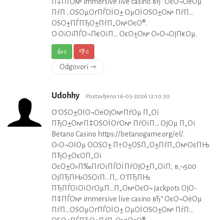
П‡ПЃО№ immersive live casino вЂ“ ОєО¬ОёОµ
ПѓП…ОЅОµОґПЃОЇО± ОµОЇОЅО±О№ ПѓП…
ОЅО±ПЃПЂО±ПѓП„О№ОєО®.
О•ОіОіПЃО¬П€ОїП… ОєО±О№ О»О¬ОјП€Оµ.
👍
0
👎
0
Odgovori ⇾
Udohhy
Postavljeno 16-03-2026 12:10:30
О‘ОЅО±ОІО¬ОёОјО№ПѓОµ П„Ої
ПЂО±О№П‡ОЅОЇОґО№ ПѓОїП… ОјОµ П„Ої
Betano Casino https://betanogame.org/el/.
О›О¬ОІОµ О­ОЅО± П†О±ОЅП„О±ПѓП„О№ОєПЊ
ПЂО±ОєО­П„Ої
ОєО±О»П‰ПѓОїПЃОЇПѓОјО±П„ОїП‚ в‚¬500
ОјПЂПЊОЅОїП…П‚. О‘ПЂПЊ
ПЂПЃОїОїОґОµП…П„О№ОєО¬ jackpots ОјО­
П‡ПЃО№ immersive live casino вЂ“ ОєО¬ОёОµ
ПѓП…ОЅОµОґПЃОЇО± ОµОЇОЅО±О№ ПѓП…