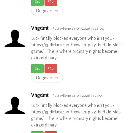
👍
0
👎
0
Odgovori ⇾
Vhgdmt
Postavljeno 24-03-2026 13:26:00
Luck finally blocked everyone who isn't you -
https://gpdifluca.com/how-to-play-buffalo-slot-
game/ , This is where ordinary nights become
extraordinary .
👍
0
👎
0
Odgovori ⇾
Vhgdmt
Postavljeno 24-03-2026 13:25:55
Luck finally blocked everyone who isn't you -
https://gpdifluca.com/how-to-play-buffalo-slot-
game/ , This is where ordinary nights become
extraordinary .