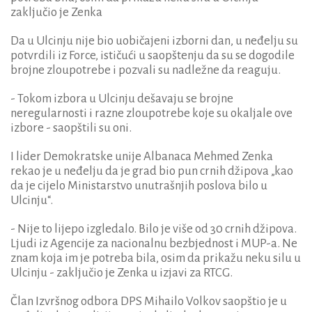
zaključio je Zenka
Da u Ulcinju nije bio uobičajeni izborni dan, u neđelju su
potvrdili iz Force, ističući u saopštenju da su se dogodile
brojne zloupotrebe i pozvali su nadležne da reaguju.
- Tokom izbora u Ulcinju dešavaju se brojne
neregularnosti i razne zloupotrebe koje su okaljale ove
izbore - saopštili su oni.
I lider Demokratske unije Albanaca Mehmed Zenka
rekao je u neđelju da je grad bio pun crnih džipova „kao
da je cijelo Ministarstvo unutrašnjih poslova bilo u
Ulcinju“.
- Nije to lijepo izgledalo. Bilo je više od 30 crnih džipova.
Ljudi iz Agencije za nacionalnu bezbjednost i MUP-a. Ne
znam koja im je potreba bila, osim da prikažu neku silu u
Ulcinju - zaključio je Zenka u izjavi za RTCG.
Član Izvršnog odbora DPS Mihailo Volkov saopštio je u