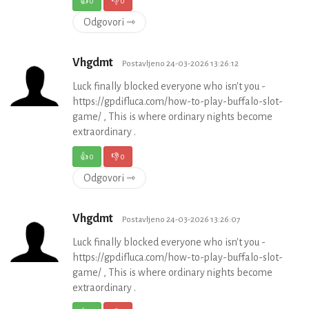
👍
0
👎
0
Odgovori ⇾
Vhgdmt
Postavljeno 24-03-2026 13:26:12
Luck finally blocked everyone who isn't you -
https://gpdifluca.com/how-to-play-buffalo-slot-
game/ , This is where ordinary nights become
extraordinary .
👍
0
👎
0
Odgovori ⇾
Vhgdmt
Postavljeno 24-03-2026 13:26:07
Luck finally blocked everyone who isn't you -
https://gpdifluca.com/how-to-play-buffalo-slot-
game/ , This is where ordinary nights become
extraordinary .