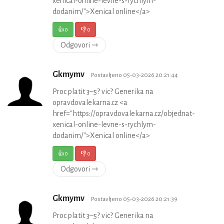
xenical-online-levne-s-rychlym-
dodanim/">Xenical online</a>
👍
0
👎
0
Odgovori ⇾
Gkmymv
Postavljeno 05-03-2026 20:21:44
Proc platit 3–5? vic? Generika na
opravdovalekarna.cz <a
href="https://opravdovalekarna.cz/objednat-
xenical-online-levne-s-rychlym-
dodanim/">Xenical online</a>
👍
0
👎
0
Odgovori ⇾
Gkmymv
Postavljeno 05-03-2026 20:21:39
Proc platit 3–5? vic? Generika na