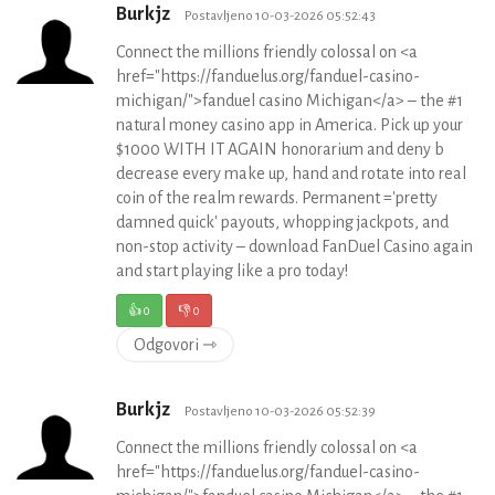
Burkjz
Postavljeno 10-03-2026 05:52:43
Connect the millions friendly colossal on <a
href="https://fanduelus.org/fanduel-casino-
michigan/">fanduel casino Michigan</a> – the #1
natural money casino app in America. Pick up your
$1000 WITH IT AGAIN honorarium and deny b
decrease every make up, hand and rotate into real
coin of the realm rewards. Permanent ='pretty
damned quick' payouts, whopping jackpots, and
non-stop activity – download FanDuel Casino again
and start playing like a pro today!
👍
0
👎
0
Odgovori ⇾
Burkjz
Postavljeno 10-03-2026 05:52:39
Connect the millions friendly colossal on <a
href="https://fanduelus.org/fanduel-casino-