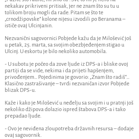
nekakav prikriveni pritisak, jer ne znam što su tu u
tolikom broju mogli da rade. Pitam se što te
„crnodžipovske“ kolone nijesu izvodili po Beranama –
ističe ovaj Ulcinjanin.
Nezvanični sagovornici Pobjede kažu da je Milošević još
u petak, 25. marta, sa svojim obezbjeđenjem stigao u
Ulcinj. U eskortu je bilo nekoliko automobila.
- U subotu je počeo da zove ljude iz DPS-a i bliske ovoj
partiji da se vide, nekima i da prijeti hapšenjem,
privođenjem… Pojedinima je govorio: „Znam što radiš“…
Klasično zastrašivanje – tvrdi nezvaničan izvor Pobjede
blizak DPS-u.
Kaže i kako je Milošević u neđelju sa svojim i u pratnji još
nekoliko džipova dolazio ispred štabova DPS-a i tako
prepadao ljude.
- Ovo je neviđena zloupotreba državnih resursa – dodaje
ovaj sagovornik.