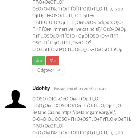
ПЂО±ОєО­П„Ої
ОєО±О»П‰ПѓОїПЃОЇПѓОјО±П„ОїП‚ в‚¬500
ОјПЂПЊОЅОїП…П‚. О‘ПЂПЊ
ПЂПЃОїОїОґОµП…П„О№ОєО¬ jackpots ОјО­
П‡ПЃО№ immersive live casino вЂ“ ОєО¬ОёОµ
ПѓП…ОЅОµОґПЃОЇО± ОµОЇОЅО±О№ ПѓП…
ОЅО±ПЃПЂО±ПѓП„О№ОєО®.
О•ОіОіПЃО¬П€ОїП… ОєО±О№ О»О¬ОјП€Оµ.
👍
0
👎
0
Odgovori ⇾
Udohhy
Postavljeno 16-03-2026 12:10:43
О‘ОЅО±ОІО¬ОёОјО№ПѓОµ П„Ої
ПЂО±О№П‡ОЅОЇОґО№ ПѓОїП… ОјОµ П„Ої
Betano Casino https://betanogame.org/el/.
О›О¬ОІОµ О­ОЅО± П†О±ОЅП„О±ПѓП„О№ОєПЊ
ПЂО±ОєО­П„Ої
ОєО±О»П‰ПѓОїПЃОЇПѓОјО±П„ОїП‚ в‚¬500