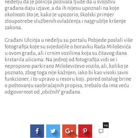
neđelju da je policija pozivala ljude da u svojstvu
građana daju izjave, a da ih nijesu upoznali na koje
okolnosti što je, kako je upozorio, školski primjer
zloupotrebe službenih ovlašćenja i najgrublje kršenje
zakona.
Građani Ulcinja u neđelju su portalu Pobjede poslali više
fotografija koje su svjedočile o boravku Rada Miloševića
u ovom gradu, ali i crnim vozilima koja su čitavog dana
krstarila ulicama. Na jednoj od fotografija vidi se i
nepropisno parkirano Miloševićevo vozilo, ali, koliko je
poznato, zbog toga nije kažnjen, iako bi kao visoki javni
funkcioner, i to upravo u resoru koji, pored ostalog brine
o poštovanju saobraćajnih propisa, trebalo da ima veću
odgovornost od „običnih“ građana.
113