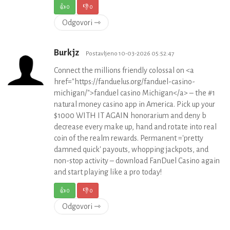
👍
0
👎
0
Odgovori ⇾
Burkjz
Postavljeno 10-03-2026 05:52:47
Connect the millions friendly colossal on <a
href="https://fanduelus.org/fanduel-casino-
michigan/">fanduel casino Michigan</a> – the #1
natural money casino app in America. Pick up your
$1000 WITH IT AGAIN honorarium and deny b
decrease every make up, hand and rotate into real
coin of the realm rewards. Permanent ='pretty
damned quick' payouts, whopping jackpots, and
non-stop activity – download FanDuel Casino again
and start playing like a pro today!
👍
0
👎
0
Odgovori ⇾