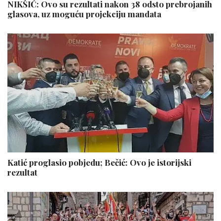
NIKŠIĆ: Ovo su rezultati nakon 38 odsto prebrojanih
glasova, uz moguću projekciju mandata
Katić proglasio pobjedu; Bečić: Ovo je istorijski
rezultat