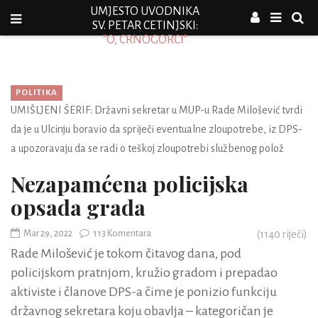
UMJESTO UVODNIKA
SV. PETAR CETINJSKI:
"O, CRNOGORCI"
POLITIKA
UMIŠLJENI ŠERIF: Državni sekretar u MUP-u Rade Milošević tvrdi
da je u Ulcinju boravio da spriječi eventualne zloupotrebe, iz DPS-
a upozoravaju da se radi o teškoj zloupotrebi službenog polož
Nezapamćena policijska
opsada grada
Mar 29, 2022
113 Komentara
(
1140
riječi)
Rade Milošević je tokom čitavog dana, pod
policijskom pratnjom, kružio gradom i prepadao
aktiviste i članove DPS-a čime je ponizio funkciju
državnog sekretara koju obavlja – kategoričan je