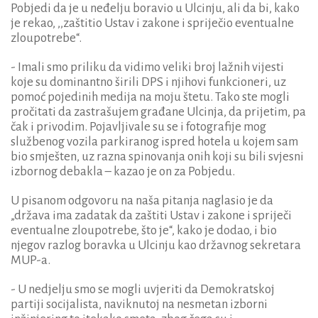
Pobjedi da je u neđelju boravio u Ulcinju, ali da bi, kako
je rekao, ,,zaštitio Ustav i zakone i spriječio eventualne
zloupotrebe“.
- Imali smo priliku da vidimo veliki broj lažnih vijesti
koje su dominantno širili DPS i njihovi funkcioneri, uz
pomoć pojedinih medija na moju štetu. Tako ste mogli
pročitati da zastrašujem građane Ulcinja, da prijetim, pa
čak i privodim. Pojavljivale su se i fotografije mog
službenog vozila parkiranog ispred hotela u kojem sam
bio smješten, uz razna spinovanja onih koji su bili svjesni
izbornog debakla – kazao je on za Pobjedu.
U pisanom odgovoru na naša pitanja naglasio je da
„država ima zadatak da zaštiti Ustav i zakone i spriječi
eventualne zloupotrebe, što je“, kako je dodao, i bio
njegov razlog boravka u Ulcinju kao državnog sekretara
MUP-a.
- U nedjelju smo se mogli uvjeriti da Demokratskoj
partiji socijalista, naviknutoj na nesmetan izborni