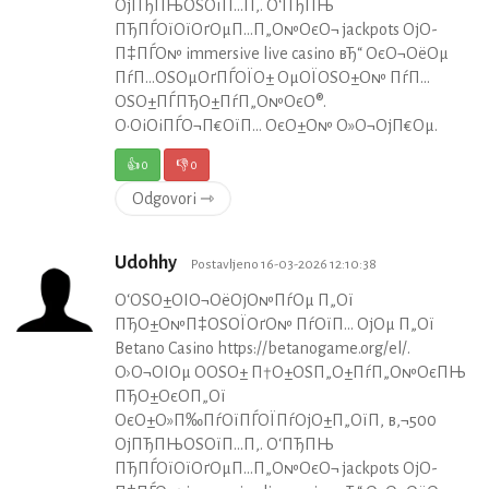
ОјПЂПЊОЅОїП…П‚. О‘ПЂПЊ
ПЂПЃОїОїОґОµП…П„О№ОєО¬ jackpots ОјО­
П‡ПЃО№ immersive live casino вЂ“ ОєО¬ОёОµ
ПѓП…ОЅОµОґПЃОЇО± ОµОЇОЅО±О№ ПѓП…
ОЅО±ПЃПЂО±ПѓП„О№ОєО®.
О•ОіОіПЃО¬П€ОїП… ОєО±О№ О»О¬ОјП€Оµ.
👍
0
👎
0
Odgovori ⇾
Udohhy
Postavljeno 16-03-2026 12:10:38
О‘ОЅО±ОІО¬ОёОјО№ПѓОµ П„Ої
ПЂО±О№П‡ОЅОЇОґО№ ПѓОїП… ОјОµ П„Ої
Betano Casino https://betanogame.org/el/.
О›О¬ОІОµ О­ОЅО± П†О±ОЅП„О±ПѓП„О№ОєПЊ
ПЂО±ОєО­П„Ої
ОєО±О»П‰ПѓОїПЃОЇПѓОјО±П„ОїП‚ в‚¬500
ОјПЂПЊОЅОїП…П‚. О‘ПЂПЊ
ПЂПЃОїОїОґОµП…П„О№ОєО¬ jackpots ОјО­