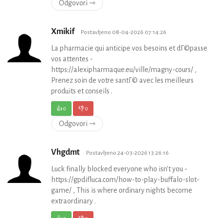
Odgovori ⇾
Xmikif
Postavljeno 08-04-2026 07:14:26
La pharmacie qui anticipe vos besoins et dГ©passe
vos attentes -
https://alexipharmaque.eu/ville/magny-cours/ ,
Prenez soin de votre santГ© avec les meilleurs
produits et conseils .
👍
0
👎
0
Odgovori ⇾
Vhgdmt
Postavljeno 24-03-2026 13:26:16
Luck finally blocked everyone who isn't you -
https://gpdifluca.com/how-to-play-buffalo-slot-
game/ , This is where ordinary nights become
extraordinary .