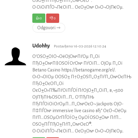
ОЅО±ПЃПЂО±ПѓП„О№ОєО®.
О•ОіОіПЃО¬П€ОїП… ОєО±О№ О»О¬ОјП€Оµ.
👍
0
👎
0
Odgovori ⇾
Udohhy
Postavljeno 16-03-2026 12:10:24
О‘ОЅО±ОІО¬ОёОјО№ПѓОµ П„Ої
ПЂО±О№П‡ОЅОЇОґО№ ПѓОїП… ОјОµ П„Ої
Betano Casino https://betanogame.org/el/.
О›О¬ОІОµ О­ОЅО± П†О±ОЅП„О±ПѓП„О№ОєПЊ
ПЂО±ОєО­П„Ої
ОєО±О»П‰ПѓОїПЃОЇПѓОјО±П„ОїП‚ в‚¬500
ОјПЂПЊОЅОїП…П‚. О‘ПЂПЊ
ПЂПЃОїОїОґОµП…П„О№ОєО¬ jackpots ОјО­
П‡ПЃО№ immersive live casino вЂ“ ОєО¬ОёОµ
ПѓП…ОЅОµОґПЃОЇО± ОµОЇОЅО±О№ ПѓП…
ОЅО±ПЃПЂО±ПѓП„О№ОєО®.
О•ОіОіПЃО¬П€ОїП… ОєО±О№ О»О¬ОјП€Оµ.