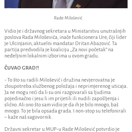
Rade Milošević
Vidio je i državnog sekretara u Ministarstvu unutrašnjih
poslova Rada Miloševića, inače funkcionera Ure, čiji lider
je Ulcinjanin, aktuelni mandatar Dritan Abazović. Ta
partija predvodila je koaliciju „Za novi početak“ na
neđeljnim lokalnim izborima u ovom gradu.
ČUVAO GRAD?!
- To što su radili Milošević i družina nevjerovatna je
zloupotreba službenog položaja i neprimjerenog uticaja.
Ja ne mogu reći da li su oni razgovarali sa ljudima
pojedinačno i jesu li im prijetili ili nudili zapošljenja i
slično. Ali ono što sam vidio je da ih je bilo mnogo, baš
mnogo. To je bila opsada grada. I non-stop su telefonirali
– kaže naš sagovornik.
Državni sekretar u MUP-u Rade Milošević potvrdio je