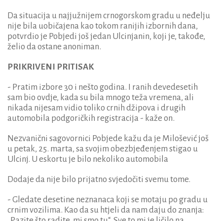
Da situacija u najjužnijem crnogorskom gradu u neđelju
nije bila uobičajena kao tokom ranijih izbornih dana,
potvrdio je Pobjedi još jedan Ulcinjanin, koji je, takođe,
želio da ostane anoniman.
PRIKRIVENI PRITISAK
- Pratim izbore 30 i nešto godina. I ranih devedesetih
sam bio ovdje, kada su bila mnogo teža vremena, ali
nikada nijesam vidio toliko crnih džipova i drugih
automobila podgoričkih registracija - kaže on.
Nezvanični sagovornici Pobjede kažu da je Milošević još
u petak, 25. marta, sa svojim obezbjeđenjem stigao u
Ulcinj. U eskortu je bilo nekoliko automobila
Dodaje da nije bilo prijatno svjedočiti svemu tome.
- Gledate desetine neznanaca koji se motaju po gradu u
crnim vozilima. Kao da su htjeli da nam daju do znanja:
„Pazite što radite, mi smo tu“. Sve to mi je ličilo na