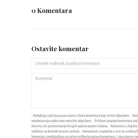
0 Komentara
Ostavite komentar
• Redakcija zadržava puno pravo izbora komentara koji će biti objavljeni. • Kome
netolerancija svake vrste neće biti objavljeni. • Prilikom pisanje komentara v
slovima niti promovisanje drugih sajtova putem linkova. • Komentari u kojima n
redakciji na kontakt stranici portala. • Komentare i sugestije u vezi sa uređiv
komentari predstavljaju privatno mišljenje autora komentara, i nisu stavovi red