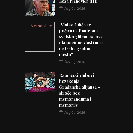
Lesa Ivanovića (III)
Avg 07, 2026
„Vlatko Gilić već
počiva na Panteonu
svetskog filma, od ove
okupacione vlasti mu i
ne treba grobno
mesto“
Avg 07, 2026
Raonićevi stubovi
bezakonja:
Građanska alijansa –
siroče bez
memoranduma i
memorije
Avg 07, 2026