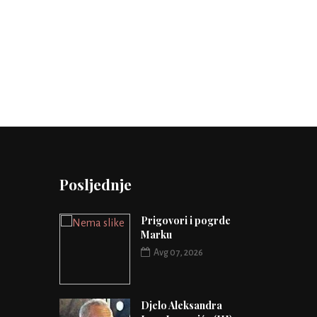
Posljednje
Prigovori i pogrde
Marku
Avg 07, 2026
Djelo Aleksandra