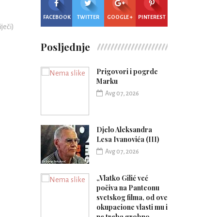
FACEBOOK
TWITTER
GOOGLE +
PINTEREST
iječi)
Posljednje
Prigovori i pogrde
Marku
Avg 07, 2026
Djelo Aleksandra
Lesa Ivanovića (III)
Avg 07, 2026
„Vlatko Gilić već
počiva na Panteonu
svetskog filma, od ove
okupacione vlasti mu i
ne treba grobno