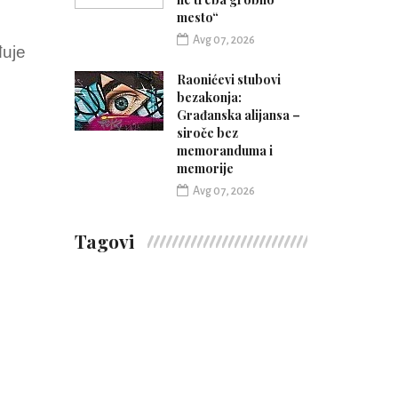
mesto“
Avg 07, 2026
đuje
Raonićevi stubovi
bezakonja:
Građanska alijansa –
siroče bez
memoranduma i
memorije
Avg 07, 2026
Tagovi