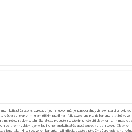
ntari koji sadrže psovke, uvrede, prijetnje i govor mržnje na nacionalnoj, vjerskoj, rasnoj osnovi, kao 
odite računa o pravopisnim i gramatičkim pravilima. • Nije dozvoljeno pisanje komentara isključivo vel
am skrećete na slovne, tehničke i druge propuste u tekstovima, neće biti objavljeni, ali ih možete up
ačkom politikom ne objavljujemo, kao i komentare koji sadrže optužbe protiv drugih osoba. • Objavljeni
akcije portala. • Nijesu dozvoljeni komentari koji vrijedjaju dostojanstvo Crne Gore,nacionalnu ,rodnu