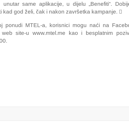
nutar same aplikacije, u dijelu „Benefiti“. Dobi
ti kad god želi, čak i nakon završetka kampanje. 
noj ponudi MTEL-a, korisnici mogu naći na Faceb
lje, web site-u www.mtel.me kao i besplatnim poz
00.