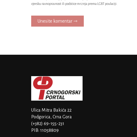
vjersku ravnopravnost ili podstice mrznja prema LGBT poulaciji.
Unesite komentar ⇾
Ulica Mitra Bakića 22
Podgorica, Crna Gora
(+382) 69-155-231
PIB: 11058809