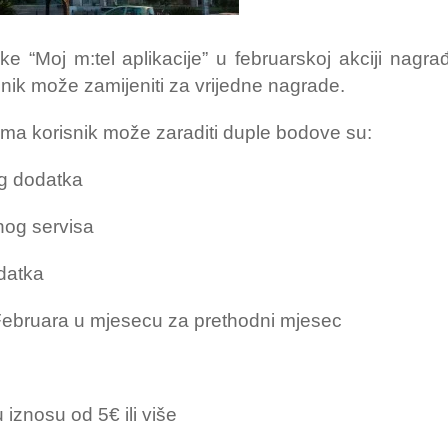
“Moj m:tel aplikacije” u februarskoj akciji nagra
nik može zamijeniti za vrijedne nagrade.
jima korisnik može zaraditi duple bodove su:
og dodatka
nog servisa
datka
bruara u mjesecu za prethodni mjesec
znosu od 5€ ili više