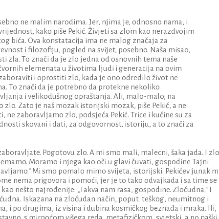
 Posebno ne malim narodima. Jer, njima je, odnosno nama, i
 vrijednost, kako piše Pekić. Živjeti sa zlom kao nerazdvojim
stitog bića. Ova konstatacija ima ne malog značaja za
evnost i filozofiju, pogled na svijet, posebno. Naša misao,
sti zla. To znači da je zlo jedna od osnovnih tema naše
 čvornih elemenata u životima ljudi i generacija na ovim
boraviti i oprostiti zlo, kada je ono odredilo život ne
. To znači da je potrebno da protekne nekoliko
vljanja i velikodušnog opraštanja. Ali, malo-malo, na
 zlo. Zato je naš mozak istorijski mozak, piše Pekić, a ne
i, ne zaboravljamo zlo, podsjeća Pekić. Trice i kučine su za
nosti skovani i dati, za odgovornost, istoriju, a to znači za
 zaboravljate. Pogotovu zlo. A mi smo mali, malecni, šaka jada. I zl
emamo. Moramo i njega kao oči u glavi čuvati, gospodine Tajni
ravljamo.“ Mi smo pomalo mimo svijeta, istorijski. Pekićev junak m
tome nema prigovora i pomoći, jer je to tako odvajkada i sa time se
 kao nešto najrođenije: „Takva nam rasa, gospodine. Zloćudna.“ I
loćudna. Iskazana na zloćudan način, poput teškog, neumitnog i
a, i po drugima, iz visina i dubina kosmičkog beznađa i mraka. Ili,
tavno, s mirnoćom višega reda, metafizičkom, svjetski, a po naški