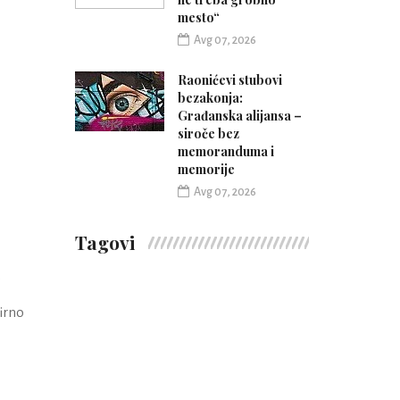
mesto“
Avg 07, 2026
Raonićevi stubovi
bezakonja:
Građanska alijansa –
siroče bez
memoranduma i
memorije
Avg 07, 2026
Tagovi
o
irno
,