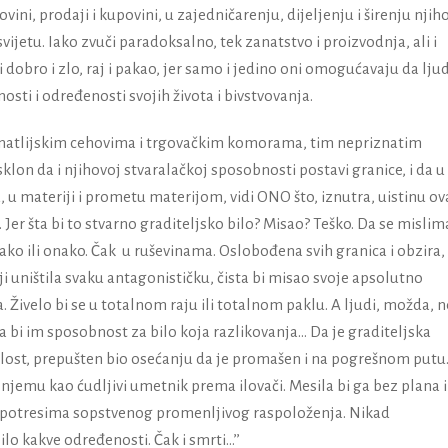
ovini, prodaji i kupovini, u zajedničarenju, dijeljenju i širenju njih
svijetu. Iako zvuči paradoksalno, tek zanatstvo i proizvodnja, ali i
 dobro i zlo, raj i pakao, jer samo i jedino oni omogućavaju da ljudi
sti i određenosti svojih života i bivstvovanja.
 zanatlijskim cehovima i trgovačkim komorama, tim nepriznatim
lon da i njihovoj stvaralačkoj sposobnosti postavi granice, i da u
u materiji i prometu materijom, vidi ONO što, iznutra, uistinu ov
 Jer šta bi to stvarno graditeljsko bilo? Misao? Teško. Da se mislim
vako ili onako. Čak u ruševinama. Oslobođena svih granica i obzira,
 uništila svaku antagonističku, čista bi misao svoje apsolutno
 Živelo bi se u totalnom raju ili totalnom paklu. A ljudi, možda, n
ala bi im sposobnost za bilo koja razlikovanja… Da je graditeljska
emilost, prepušten bio osećanju da je promašen i na pogrešnom putu
njemu kao ćudljivi umetnik prema ilovači. Mesila bi ga bez plana i
e potresima sopstvenog promenljivog raspoloženja. Nikad
ilo kakve određenosti. Čak i smrti…’’