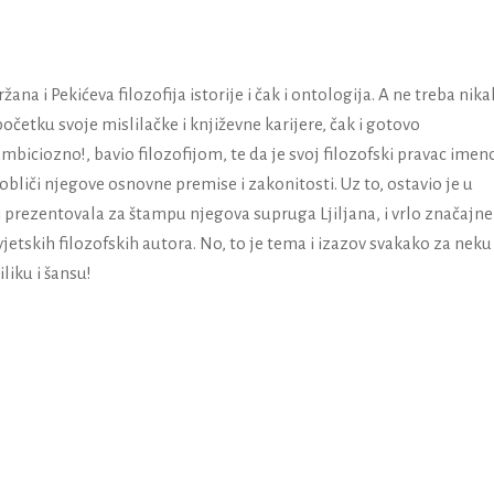
na i Pekićeva filozofija istorije i čak i ontologija. A ne treba nik
početku svoje mislilačke i književne karijere, čak i gotovo
mbiciozno!, bavio filozofijom, te da je svoj filozofski pravac ime
 uobliči njegove osnovne premise i zakonitosti. Uz to, ostavio je u
 i prezentovala za štampu njegova supruga Ljiljana, i vrlo značajne
jetskih filozofskih autora. No, to je tema i izazov svakako za neku
liku i šansu!