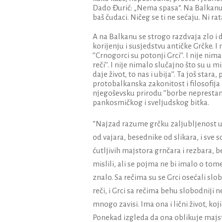
Dado Đurić: „Nema spasa“. Na Balkanu ž
baš čudaci. Ničeg se ti ne sećaju. Ni r
A na Balkanu se strogo razdvaja zlo i dob
korijenju i susjedstvu antičke Grčke. I
’’Crnogorci su potonji Grci’’. I nije ni
reči’’.
I nije nimalo slučajno što su u mis
daje život, to nas i ubija’’. Ta još st
protobalkanska zakonitost i filosofija
njegoševsku prirodu ’’borbe neprestan
pankosmičkog i sveljudskog bitka.
‘’Najzad razume grčku zaljubljenost u m
od vajara, besednike od slikara, i sve
ćutljivih majstora grnčara i rezbara, 
mislili, ali se pojma ne bi imalo o tome
znalo. Sa rečima su se Grci osećali slob
reči, i Grci sa rečima behu slobodniji 
mnogo zavisi. Ima ona i lični život, k
Ponekad izgleda da ona oblikuje majst