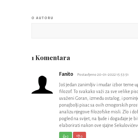
O AUTORU
1 Komentara
Fanito
Postavljeno 20-01-2022 15:53:51
Još jedan zanimljiv i mudar izbor teme 
filozof. To svakako važi za sve velike pisc
uvaženi Goran, između ostalog, i pominje 
ponajbolji pisac sa ovih crnogorskih pro
analizu njegove filozofske misli. Zlo i dob
pogled na svijet, na ljude i događaje je 
elaborirati nakon ove sjajne Sekulovićev
👍
0
👎
0