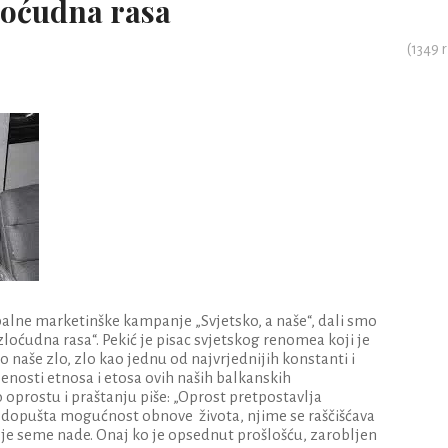
zloćudna rasa
(
1349
r
ne marketinške kampanje „Svjetsko, a naše“, dali smo
zloćudna rasa“. Pekić je pisac svjetskog renomea koji je
o naše zlo, zlo kao jednu od najvrjednijih konstanti i
obenosti etnosa i etosa ovih naših balkanskih
 oprostu i praštanju piše: „Oprost pretpostavlja
 dopušta mogućnost obnove života, njime se raščišćava
 je seme nade. Onaj ko je opsednut prošlošću, zarobljen