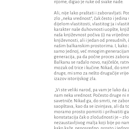
njome, digao je ruke od svake nade.
Ali, nije lako praštati i zaboravljati.
zlo „neka vrednost“, čak često i jedina
dijelom vlastitosti, vlastitog ja i vla
karakter naše duhovnosti uopšte, knjiž
naša književnost počiva (i) na vrijedno
književnosti, ali i jedan od presudnih,
našim balkanskim prostorima. I, kako za
samo jednoj, već mnogim generacijama
generacija, pa da počne proces zabora
Balkanu se rađalo novo, najčešće, ratno
mozak od trice i kučine. Nikad, do smrt
druge, mi smo za nešto drugačije vrijed
izazov istorijskog zla.
„Vi ste veliki narod, pa vam je lako da
nam neka vrednost. Počesto druge ni n
savetniče. Nikad ga, do smrti, ne zabo
saopštava, kao da se izvinjava, ali da 
moramo prosto pomiriti i prihvatiti ga
konstatacija čak o zloćudnosti je – z
nezaustavljivog malja koji bije po nam
kako kaže, neposredno, prosto i jednos