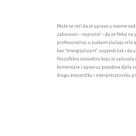
Može se reći da je upravo u ovome sadrža
zaboraviti – naprotiv! – da se Pekić na 
profesionalno, u svakom slučaju vrlo a
kao ‘’energijalizam’’, uspjevši čak i da
filozofskoj ostavštini koju je sačuvala
komentare i ispise uz pojedina djela sv
drugu esejističku i interpretatorsku pri