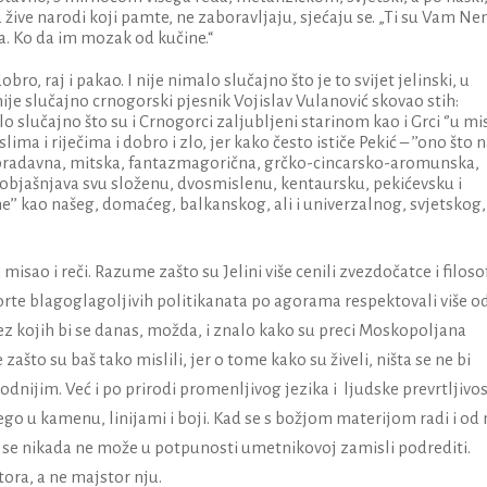
ive narodi koji pamte, ne zaboravljaju, sjećaju se. „Ti su Vam Ne
ata. Ko da im mozak od kučine.“
ro, raj i pakao. I nije nimalo slučajno što je to svijet jelinski, u
 nije slučajno crnogorski pjesnik Vojislav Vulanović skovao stih:
malo slučajno što su i Crnogorci
zaljubljeni starinom kao i Grci ‘’u mi
lima i riječima i dobro i zlo, jer kako često ističe Pekić – ’’ono što
ara, pradavna, mitska, fantazmagorična, grčko-cincarsko-aromunska,
 objašnjava svu složenu, dvosmislenu, kentaursku, pekićevsku i
e’’ kao našeg, domaćeg, balkanskog, ali i univerzalnog, svjetskog,
isao i reči. Razume zašto su Jelini više cenili zvezdočatce i filoso
 sorte blagoglagoljivih politikanata po agorama respektovali više o
bez kojih bi se danas, možda, i znalo kako su preci Moskopoljana
 zašto su baš tako mislili, jer o tome kako su živeli, ništa se ne bi
odnijim. Već i po prirodi promenljivog jezika i ljudske prevrtljivost
nego u kamenu, linijami i boji. Kad se s božjom materijom radi i od 
oji se nikada ne može u potpunosti umetnikovoj zamisli podrediti.
ora, a ne majstor nju.