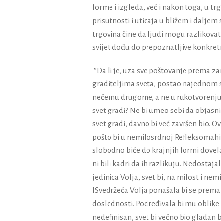
forme i izgleda, već i nakon toga, u trg
prisutnosti i uticaja u bližem i daljem 
trgovina čine da ljudi mogu razlikovati
svijet dođu do prepoznatljive konkretno
‘’Da li je, uza sve poštovanje prema
graditeljima sveta, postao najednom sk
nečemu drugome, a ne u rukotvorenju, 
svet gradi? Ne bi umeo sebi da objasni.
svet gradi, davno bi već završen bio. O
pošto bi u nemilosrdnoj Refleksomahiji
slobodno biće do krajnjih formi dovela.
ni bili kadri da ih razlikuju. Nedostaj
jedinica Volja, svet bi, na milost i n
lSvedržeća Volja ponašala bi se prema 
doslednosti. Podređivala bi mu oblik
nedefinisan, svet bi večno bio gladan b