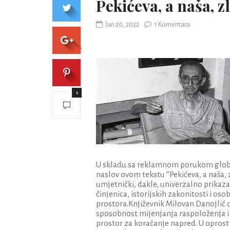
Pekićeva, a naša, 
Jan 20, 2022
1 Komentara
1
U skladu sa reklamnom porukom global
naslov ovom tekstu ’’Pekićeva, a naša, 
umjetnički, dakle, univerzalno prikaza
činjenica, istorijskih zakonitosti i os
prostora.Književnik Milovan Danojlić o
sposobnost mijenjanja raspoloženja i
prostor za koračanje napred. U oprost