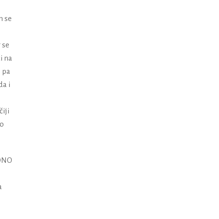
n se
 se
i na
 pa
da i
iji
mo
’ONO
a