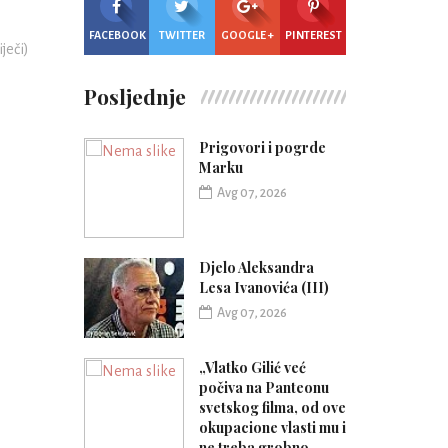
FACEBOOK
TWITTER
GOOGLE +
PINTEREST
iječi)
Posljednje
Prigovori i pogrde
Marku
Avg 07, 2026
Djelo Aleksandra
Lesa Ivanovića (III)
Avg 07, 2026
„Vlatko Gilić već
počiva na Panteonu
svetskog filma, od ove
okupacione vlasti mu i
ne treba grobno