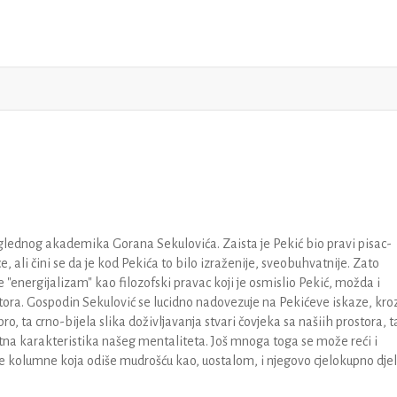
uglednog akademika Gorana Sekulovića. Zaista je Pekić bio pravi pisac-
e, ali čini se da je kod Pekića to bilo izraženije, sveobuhvatnije. Zato
"energijalizam" kao filozofski pravac koji je osmislio Pekić, možda i
stora. Gospodin Sekulović se lucidno nadovezuje na Pekićeve iskaze, kro
ro, ta crno-bijela slika doživljavanja stvari čovjeka sa našiih prostora, t
bitna karakteristika našeg mentaliteta. Još mnoga toga se može reći i
e kolumne koja odiše mudrošću kao, uostalom, i njegovo cjelokupno djel