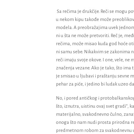
Sa rečima je drukčije. Reči se mogu po
u nekom kipu takođe može preoblikova
modela. A preobražajima uvek jednom do
ni u šta ne može pretvoriti. Reč je, m
rečima, može misao kuda god hoće otić
ni samu sebe. Nikakvim se zakonima ne
reči imaju svoje okove. I one, vele, n
značenja vezane. Ako je tako, što ima to
je smisao u ljubavi i praštanju sevne 
pehar za piće, i jedino bi ludak uzeo da
No, i pored antičkog i protobalkanskog
što, iznutra, uistinu ovaj svet gradi’’,
materijalno, svakodnevno čulno, zanat
onoga što nam nudi prosta prirodna r
predmetnom robom za svakodnevnu upo