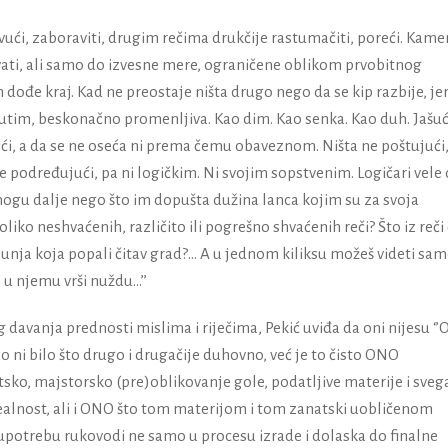
vući, zaboraviti, drugim rečima drukčije rastumačiti, poreći. Kame
ti, ali samo do izvesne mere, ograničene oblikom prvobitnog
đe kraj. Kad ne preostaje ništa drugo nego da se kip razbije, jer
eđutim, beskonačno promenljiva. Kao dim. Kao senka. Kao duh. Jašuć
i, a da se ne oseća ni prema čemu obaveznom. Ništa ne poštujući,
 podređujući, pa ni logičkim. Ni svojim sopstvenim.
Logičari vele 
e mogu dalje nego što im dopušta dužina lanca kojim su za svoja
liko neshvaćenih, različito ili pogrešno shvaćenih reči? Što iz reči č
munja koja popali čitav grad?... A u jednom kiliksu možeš videti sa
 u njemu vrši nuždu...’’
 davanja prednosti mislima i riječima, Pekić uviđa da oni nijesu ‘
 kao ni bilo što drugo i drugačije duhovno, već je to čisto ONO
sko, majstorsko (pre)oblikovanje gole, podatljive materije i sveg
ealnost, ali i ONO što tom materijom i tom zanatski uobličenom
trebu rukovodi ne samo u procesu izrade i dolaska do finalne