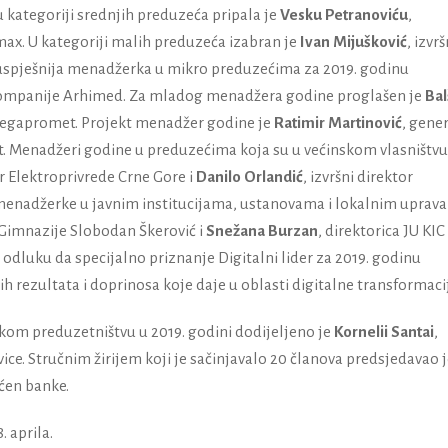
 kategoriji srednjih preduzeća pripala je
Vesku Petranoviću
,
max.
U kategoriji malih preduzeća izabran je
Ivan Mijušković
, izvrš
spješnija menadžerka u mikro preduzećima za 2019. godinu
 kompanije Arhimed.
Za mladog menadžera godine proglašen je
Bal
 Megapromet.
Projekt menadžer godine je
Ratimir Martinović
, gene
t.
Menadžeri godine u preduzećima koja su u većinskom vlasništvu
or Elektroprivrede Crne Gore i
Danilo Orlandić
, izvršni direktor
menadžerke u javnim institucijama, ustanovama i lokalnim uprav
U Gimnazije Slobodan Škerović i
Snežana Burzan
, direktorica JU KIC
odluku da specijalno priznanje Digitalni lider za 2019. godinu
h rezultata i doprinosa koje daje u oblasti digitalne transformacij
kom preduzetništvu u 2019. godini dodijeljeno je
Kornelii Santai
,
vice.
Stručnim žirijem koji je sačinjavalo 20 članova predsjedavao j
vćen banke.
 aprila.