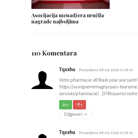
Asocijacija menadžera uručila
nagrade najboljima
110 Komentara
Tqsxhu
Postavljeno 08-04-2026 16:58:19
Votre pharmacie idГ©ale pour une santГ
https://saintpierremagnycours-touris
services/pharmacie/ , DГ©couvrez notre
👍
0
👎
0
Odgovori ⇾
Tqsxhu
Postavljeno 08-04-2026 16:58:14