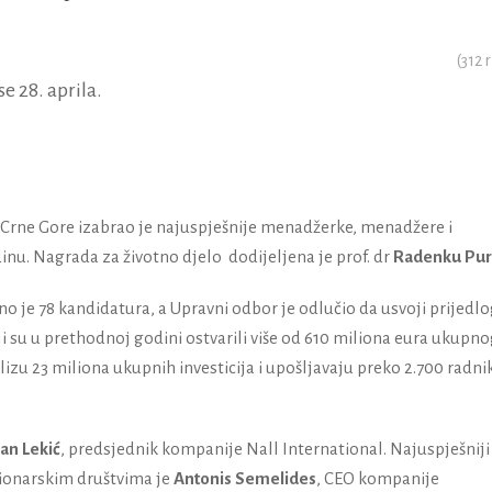
(
312
r
e 28. aprila.
Crne Gore izabrao je najuspješnije menadžerke, menadžere i
inu. Nagrada za životno djelo dodijeljena je prof. dr
Radenku Pur
no je 78 kandidatura, a Upravni odbor je odlučio da usvoji prijedl
oji su u prethodnoj godini ostvarili više od 610 miliona eura ukupn
lizu 23 miliona ukupnih investicija i upošljavaju preko 2.700 radnik
an Lekić
, predsjednik kompanije Nall International.
Najuspješniji
ionarskim društvima je
Antonis Semelides
, CEO kompanije