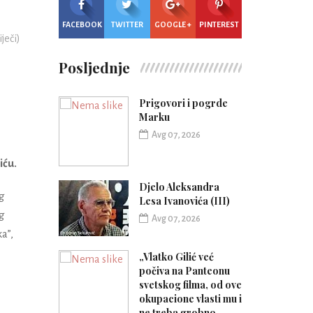
FACEBOOK
TWITTER
GOOGLE +
PINTEREST
iječi)
Posljednje
Prigovori i pogrde
Marku
Avg 07, 2026
iću.
Djelo Aleksandra
og
Lesa Ivanovića (III)
og
Avg 07, 2026
a”,
„Vlatko Gilić već
počiva na Panteonu
svetskog filma, od ove
okupacione vlasti mu i
ne treba grobno