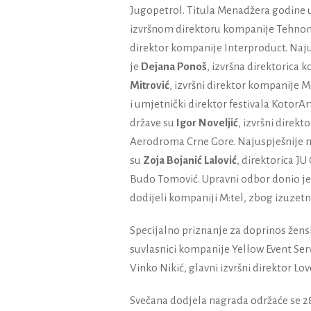
Jugopetrol.
Titula Menadžera godine u
izvršnom direktoru kompanije Tehno
direktor kompanije Interproduct.
Naju
je
Dejana Ponoš
, izvršna direktorica
Mitrović
, izvršni direktor kompanije
i umjetnički direktor festivala KotorAr
države su
Igor Noveljić
, izvršni direkt
Aerodroma Crne Gore.
Najuspješnije 
su
Zoja Bojanić Lalović
, direktorica J
Budo Tomović.
Upravni odbor donio je 
dodijeli kompaniji M:tel, zbog izuzetni
Specijalno priznanje za doprinos žens
suvlasnici kompanije Yellow Event Ser
Vinko Nikić, glavni izvršni direktor Lo
Svečana dodjela nagrada održaće se 28.