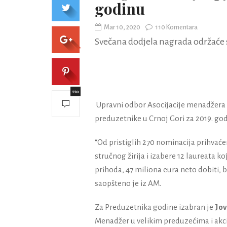
godinu
Mar 10, 2020
110 Komentara
Svečana dodjela nagrada održaće s
110
Upravni odbor Asocijacije menadžera 
preduzetnike u Crnoj Gori za 2019. god
“Od pristiglih 270 nominacija prihvaće
stručnog žirija i izabere 12 laureata k
prihoda, 47 miliona eura neto dobiti, b
saopšteno je iz AM.
Za Preduzetnika godine izabran je
Jov
Menadžer u velikim preduzećima i akc