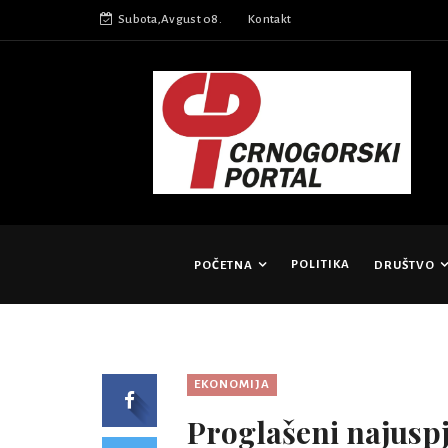
Subota,Avgust 08.
Kontakt
POLITIKA
POČETNA
DRUŠTVO
EKONOMIJA
Proglašeni najusp