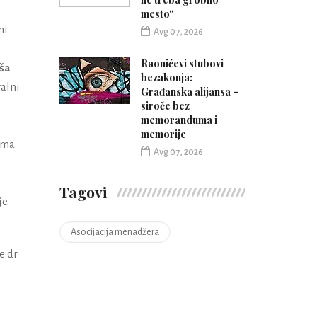
mesto“
ni
Avg 07, 2026
Raonićevi stubovi
ša
bezakonja:
ralni
Građanska alijansa –
siroče bez
memoranduma i
memorije
ama
Avg 07, 2026
Tagovi
e.
Asocijacija menadžera
e dr