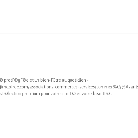
© protГ©gГ©e et un bien-ГЄtre au quotidien -
me.jimdofree.com/associations-commerces-services/commer%C3%A7ant
 sГ©lection premium pour votre santГ© et votre beautГ© .