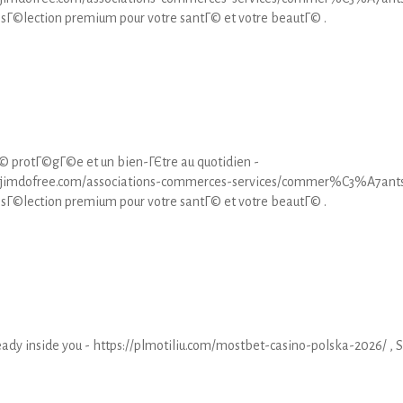
 sГ©lection premium pour votre santГ© et votre beautГ© .
© protГ©gГ©e et un bien-ГЄtre au quotidien -
me.jimdofree.com/associations-commerces-services/commer%C3%A7ant
 sГ©lection premium pour votre santГ© et votre beautГ© .
eady inside you - https://plmotiliu.com/mostbet-casino-polska-2026/ , 