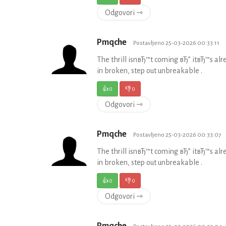
Odgovori ⇾
Pmqche
Postavljeno 25-03-2026 00:33:11
The thrill isnвЂ™t coming вЂ” itвЂ™s alr
in broken, step out unbreakable .
👍
0
👎
0
Odgovori ⇾
Pmqche
Postavljeno 25-03-2026 00:33:07
The thrill isnвЂ™t coming вЂ” itвЂ™s alr
in broken, step out unbreakable .
👍
0
👎
0
Odgovori ⇾