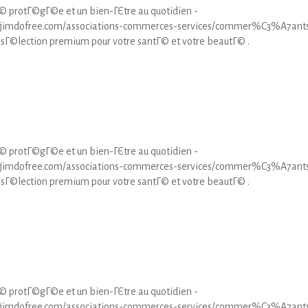
© protГ©gГ©e et un bien-ГЄtre au quotidien -
me.jimdofree.com/associations-commerces-services/commer%C3%A7ant
 sГ©lection premium pour votre santГ© et votre beautГ© .
© protГ©gГ©e et un bien-ГЄtre au quotidien -
me.jimdofree.com/associations-commerces-services/commer%C3%A7ant
 sГ©lection premium pour votre santГ© et votre beautГ© .
© protГ©gГ©e et un bien-ГЄtre au quotidien -
me.jimdofree.com/associations-commerces-services/commer%C3%A7ant