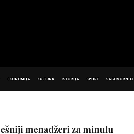
EKONOMIJA
KULTURA
ISTORIJA
SPORT
SAGOVORNICI
ješniji menadžeri za minulu