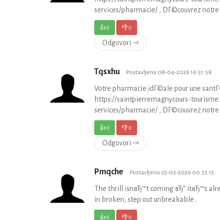
services/pharmacie/ , DГ©couvrez notre
👍
0
👎
0
Odgovori ⇾
Tqsxhu
Postavljeno 08-04-2026 16:57:58
Votre pharmacie idГ©ale pour une santГ
https://saintpierremagnycours-touris
services/pharmacie/ , DГ©couvrez notre
👍
0
👎
0
Odgovori ⇾
Pmqche
Postavljeno 25-03-2026 00:33:15
The thrill isnвЂ™t coming вЂ” itвЂ™s alr
in broken, step out unbreakable .
👍
0
👎
0