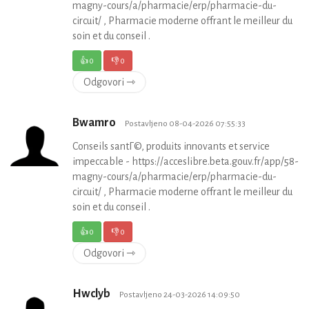
magny-cours/a/pharmacie/erp/pharmacie-du-
circuit/ , Pharmacie moderne offrant le meilleur du
soin et du conseil .
👍
0
👎
0
Odgovori ⇾
Bwamro
Postavljeno 08-04-2026 07:55:33
Conseils santГ©, produits innovants et service
impeccable - https://acceslibre.beta.gouv.fr/app/58-
magny-cours/a/pharmacie/erp/pharmacie-du-
circuit/ , Pharmacie moderne offrant le meilleur du
soin et du conseil .
👍
0
👎
0
Odgovori ⇾
Hwclyb
Postavljeno 24-03-2026 14:09:50