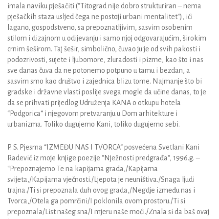
imala naviku pješačiti (“Titograd nije dobro strukturiran – nema
pješačkih staza usljed čega ne postoji urbani mentalitet“), ići
lagano, gospodstveno, sa prepoznatljivim, sasvim osobenim
stilom i dizajnom u odijevanju i samo njoj odgovarajućim, širokim
crnim šeširom. Taj šešir, simbolično, čuvao ju je od svih pakosti i
podozrivosti, sujete i ljubomore, zluradosti i pizme, kao što i nas
sve danas čuva da ne potonemo potpuno u tamu i bezdan, a
sasvim smo kao društvo i zajednica blizu tome. Najmanje što bi
gradske i državne vlasti poslije svega mogle da učine danas, to je
da se prihvati prijedlog Udruženja KANA o otkupu hotela
“Podgorica“ i njegovom pretvaranju u Dom arhitekture i
urbanizma. Toliko dugujemo Kani, toliko dugujemo sebi.
P. S. Pjesma “IZMEĐU NAS I TVORCA“ posvećena Svetlani Kani
Radević iz moje knjige poezije “Nježnosti predgrađa“, 1996.g. –
“Prepoznajemo Te na kapijama grada,/Kapijama
svijeta,/Kapijama vječnosti./Ljepota je neuništiva./Snaga ljudi
trajna./Ti si prepoznala duh ovog grada,/Negdje između nas i
Tvorca,/Otela ga pomrčini/I poklonila ovom prostoru./Ti si
prepoznala/List našeg sna/I mjeru naše moći./Znala si da baš ovaj