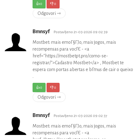
👍
0
👎
0
Odgovori ⇾
Bmnsyf
Postavljeno 21-03-2026 09:02:39
Mostbet: mais emoГ§ГЈo, mais jogos, mais
recompensas para vocГЄ - <a
href="https://mostbetpt.pro/como-se-
registrar/">Cadastro Mostbet</a> , Mostbet te
espera com portas abertas e bГґnus de cair o queixo
.
👍
0
👎
0
Odgovori ⇾
Bmnsyf
Postavljeno 21-03-2026 09:02:37
Mostbet: mais emoГ§ГЈo, mais jogos, mais
recompensas para vocГЄ - <a