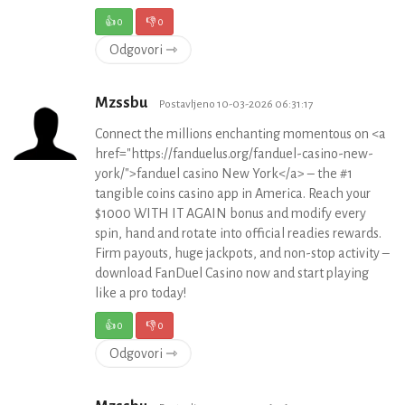
👍
0
👎
0
Odgovori ⇾
Mzssbu
Postavljeno 10-03-2026 06:31:17
Connect the millions enchanting momentous on <a
href="https://fanduelus.org/fanduel-casino-new-
york/">fanduel casino New York</a> – the #1
tangible coins casino app in America. Reach your
$1000 WITH IT AGAIN bonus and modify every
spin, hand and rotate into official readies rewards.
Firm payouts, huge jackpots, and non-stop activity –
download FanDuel Casino now and start playing
like a pro today!
👍
0
👎
0
Odgovori ⇾