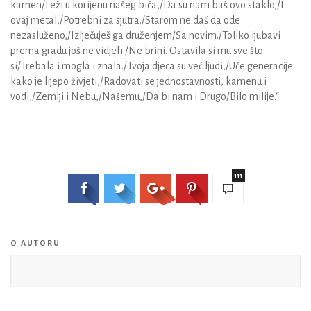
kamen/Leži u korijenu našeg bića,/Da su nam baš ovo staklo,/I
ovaj metal,/Potrebni za sjutra./Starom ne daš da ode
nezasluženo,/Izlječuješ ga druženjem/Sa novim./Toliko ljubavi
prema gradu još ne vidjeh./Ne brini. Ostavila si mu sve što
si/Trebala i mogla i znala./Tvoja djeca su već ljudi,/Uče generacije
kako je lijepo živjeti,/Radovati se jednostavnosti, kamenu i
vodi,/Zemlji i Nebu,/Našemu,/Da bi nam i Drugo/Bilo milije.“
111
O AUTORU