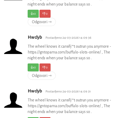
night ends when your balance says so .
👍
0
👎
0
Odgovori ⇾
Hwclyb
Postavljeno 24-03-2026 14:09:36
The wheel knows it canвЂ™t outrun you anymore -
https://gntopama.com/buffalo-slots-online/ , The
night ends when your balance says so .
👍
0
👎
0
Odgovori ⇾
Hwclyb
Postavljeno 24-03-2026 14:09:31
The wheel knows it canвЂ™t outrun you anymore -
https://gntopama.com/buffalo-slots-online/ , The
night ends when your balance says so .