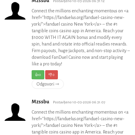
Mzssbu
Postavljeno 10-03-2026 06:31:12
Connect the millions enchanting momentous on <a
href="https://fanduelus.org/fanduel-casino-new-
york/">fanduel casino New York</a> – the #1
tangible coins casino app in America. Reach your
$1000 WITH IT AGAIN bonus and modify every
spin, hand and rotate into official readies rewards.
Firm payouts, huge jackpots, and non-stop activity –
download FanDuel Casino now and start playing
like a pro today!
👍
0
👎
0
Odgovori ⇾
Mzssbu
Postavljeno 10-03-2026 06:31:07
Connect the millions enchanting momentous on <a
href="https://fanduelus.org/fanduel-casino-new-
york/">fanduel casino New York</a> – the #1
tangible coins casino app in America. Reach your