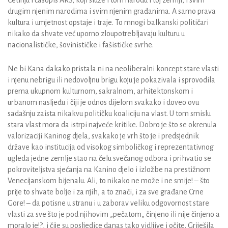
Cetinju i časopis ARS, koji služe i tom narodu i toj zemlji, i svim
drugim njenim narodima i svim njenim građanima. A samo prava
kultura i umjetnost opstaje i traje. To mnogi balkanski političari
nikako da shvate već uporno zloupotrebljavaju kulturu u
nacionalističke, šovinističke i fašističke svrhe.
Ne bi Kana dakako pristala ni na neoliberalni koncept stare vlasti
i njenu nebrigu ili nedovoljnu brigu koju je pokazivala i sprovodila
prema ukupnom kulturnom, sakralnom, arhitektonskom i
urbanom nasljeđu i čiji je odnos dijelom svakako i doveo ovu
sadašnju zaista nikakvu političku koaliciju na vlast. U tom smislu
stara vlast mora da istrpi najveće kritike. Dobro je što se okrenula
valorizaciji Kaninog djela, svakako je vrh što je i predsjednik
države kao institucija od visokog simboličkog i reprezentativnog
ugleda jedne zemlje stao na čelu svečanog odbora i prihvatio se
pokroviteljstva sjećanja na Kanino djelo i izložbe na prestižnom
Venecijanskom bijenalu. Ali, to nikako ne može i ne smije! – što
prije to shvate bolje i za njih, a to znači, i za sve građane Crne
Gore! – da potisne u stranu i u zaborav veliku odgovornost stare
vlasti za sve što je pod njihovim „pečatom„ činjeno ili nije činjeno a
moralo je!?, i čije su posljedice danas tako vidljive i očite. Griješila