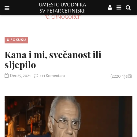
UMJESTO UVODNIKA
SV. PETAR CETINJSKI:
"O, CRNOGORCI"
U FOKUSU
Kana i mi, svečanost ili
sljepilo
Dec 25, 2021
111 Komentara
(
2220
riječi)