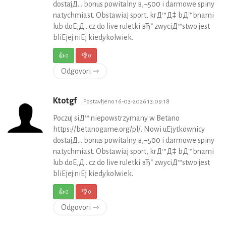
dostajД… bonus powitalny в‚¬500 i darmowe spiny
natychmiast. Obstawiaj sport, krД™Д‡ bД™bnami
lub doЕ‚Д…cz do live ruletki вЂ“ zwyciД™stwo jest
bliЕјej niЕј kiedykolwiek.
👍
0
👎
0
Odgovori ⇾
Ktotgf
Postavljeno 16-03-2026 13:09:18
Poczuj siД™ niepowstrzymany w Betano
https://betanogame.org/pl/. Nowi uЕјytkownicy
dostajД… bonus powitalny в‚¬500 i darmowe spiny
natychmiast. Obstawiaj sport, krД™Д‡ bД™bnami
lub doЕ‚Д…cz do live ruletki вЂ“ zwyciД™stwo jest
bliЕјej niЕј kiedykolwiek.
👍
0
👎
0
Odgovori ⇾