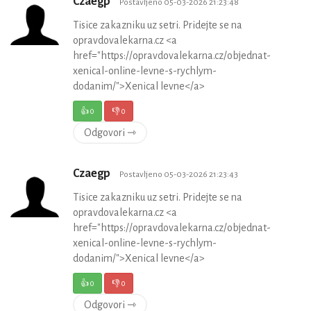
Czaegp
Postavljeno 05-03-2026 21:23:48
Tisice zakazniku uz setri. Pridejte se na
opravdovalekarna.cz <a
href="https://opravdovalekarna.cz/objednat-
xenical-online-levne-s-rychlym-
dodanim/">Xenical levne</a>
👍
0
👎
0
Odgovori ⇾
Czaegp
Postavljeno 05-03-2026 21:23:43
Tisice zakazniku uz setri. Pridejte se na
opravdovalekarna.cz <a
href="https://opravdovalekarna.cz/objednat-
xenical-online-levne-s-rychlym-
dodanim/">Xenical levne</a>
👍
0
👎
0
Odgovori ⇾