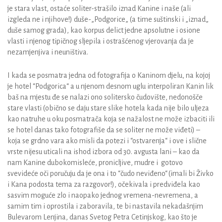
je stara vlast, ostaće soliter-strašilo iznad Kanine i naše (ali
izgleda ne i njihove!) duše-„Podgorice„ (a time suštinski i „iznad„
duše samog grada), kao korpus delict jedne apsolutne i osione
vlasti i njenog tipičnog sljepila i ostrašćenog vjerovanja da je
nezamjenjiva i neuništiva.
I kada se posmatra jedna od fotografija o Kaninom djelu, na kojoj
je hotel “Podgorica“ a u njenom desnom uglu interpoliran Kanin lik
baš na mjestu đe se nalazi ono solitersko čudovište, nedonošče
stare vlasti (obično se daju stare slike hotela kada nije bilo uljeza
kao natruhe u oku posmatrača koja se nažalost ne može izbaciti ili
se hotel danas tako fotografiše da se soliter ne može viđeti) –
koja se grdno vara ako misli da potezi i “ostvarenja“ i ove i slične
vrste nijesu uticali na ishod izbora od 30. avgusta lani – kao da
nam Kanine dubokomisleće, pronicljive, mudre i gotovo
svevideće oči poručuju da je ona i to “čudo neviđeno“
(imali bi Živko
i Kana podosta tema za razgovor!), očekivala i predviđela kao
sasvim moguće zlo i naopako jednog vremena-nevremena, a
samim tim i oprostila i zaboravila, te bi nastavila nekadašnjim
Bulevarom Lenjina, danas Svetog Petra Cetinjskog, kao što je