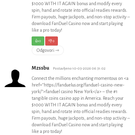
$1000 WITH IT AGAIN bonus and modify every
spin, hand and rotate into official readies rewards.
Firm payouts, huge jackpots, and non-stop activity –
download FanDuel Casino now and start playing
like a pro today!
👍
0
👎
0
Odgovori ⇾
Mzssbu
Postavljeno 10-03-2026 06:31:02
Connect the millions enchanting momentous on <a
href="https://fanduelus.org/fanduel-casino-new-
york/">fanduel casino New York</a> – the #1
tangible coins casino app in America. Reach your
$1000 WITH IT AGAIN bonus and modify every
spin, hand and rotate into official readies rewards.
Firm payouts, huge jackpots, and non-stop activity –
download FanDuel Casino now and start playing
like a pro today!