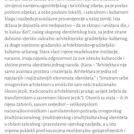
izmijenio namjenu ugostiteljskog i turističkog zdanja, pa je postao
poslovni objekat, a sobe poslovni lokali!), i sakralnom i kulturnom
blagu i nasljeđu pravoslavne provenijencije u našoj zemlji. Ista
država je dopustila ono nedopustivo – da se skrnavi i uništava dio, i
to kakav dio­!?,
našeg ukupnog identitetskog bića, sa jedne strane
duhovno-vjersko-sakralno-arhitektonsko-graditeljsko-kulturnog,
sa druge svjetovno-građansko-arhitektonsko
–
graditeljsko-
kulturno-urbanog. Stara vlast i njene neadekvatne institucije,
naravno, imaju najveću odgovornost za ove istinske kulturocide i
zločine prema identitetu jednog naroda. (Kana – “Arhitektura nije
samo avantura prostora i materijala. Arhitektura je jedna od
najstarijih i najizraženijih elemenata identiteta.” i “Smatram sebe
crnogorskim arhitektom u smislu što sam neki tradicionalni
likovni jezik, tradicionalni arhitektonski pristup, uviijek željela da
transformišem u savremeni likovni jezik.”). Otvorili su vrata – ili ih
nijesu zatvorili, sasvim svejedno! – velikosrpskom
nacionalšovinističkom i asimilatorskom potiranju crnogorskog
(multi)nacionalnog, (multi)vjerskog i (multi)kulturalnog identiteta
u oblasti sakralnog i pravoslavno-vjerskog nasljeđa, a u isto
vrijeme poklekli pred nosiocima neoliberalno-goloprofiterskih i