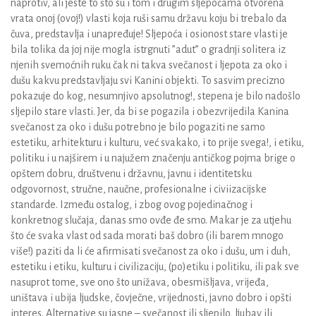
naprotiv, ali jeste to što su i tom i drugim sljepoćama otvorena
vrata onoj (ovoj!) vlasti koja ruši samu državu koju bi trebalo da
čuva, predstavlja i unapređuje! Sljepoća i osionost stare vlasti je
bila tolika da joj nije mogla istrgnuti ”adut” o gradnji solitera iz
njenih svemoćnih ruku čak ni takva svečanost i ljepota za oko i
dušu kakvu predstavljaju svi Kanini objekti. To sasvim precizno
pokazuje do kog, nesumnjivo apsolutnog!, stepena je bilo nadošlo
sljepilo stare vlasti. Jer, da bi se pogazila i obezvrijedila Kanina
svečanost za oko i dušu potrebno je bilo pogaziti ne samo
estetiku, arhitekturu i kulturu, već svakako, i to prije svega!, i etiku,
politiku i u najširem i u najužem značenju antičkog pojma brige o
opštem dobru, društvenu i državnu, javnu i identitetsku
odgovornost, stručne, naučne, profesionalne i civiizacijske
standarde. Između ostalog, i zbog ovog pojedinačnog i
konkretnog slučaja, danas smo ovđe đe smo. Makar je za utjehu
što će svaka vlast od sada morati baš dobro (ili barem mnogo
više!) paziti da li će afirmisati svečanost za oko i dušu, um i duh,
estetiku i etiku, kulturu i civilizaciju, (po)etiku i politiku, ili pak sve
nasuprot tome, sve ono što unižava, obesmišljava, vrijeđa,
uništava i ubija ljudske, čovječne, vrijednosti, javno dobro i opšti
interes. Alternative su jasne – svečanost ili sljepilo, ljubav ili