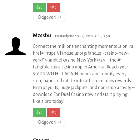
👍
0
👎
0
Odgovori ⇾
Mzssbu
Postavljeno 10-03-2026 06:30:58
Connect the millions enchanting momentous on <a
href="https://fanduelus.org/fanduel-casino-new-
york/">fanduel casino New York</a> – the #1
tangible coins casino app in America. Reach your
$1000 WITH IT AGAIN bonus and modify every
spin, hand and rotate into official readies rewards.
Firm payouts, huge jackpots, and non-stop activity –
download FanDuel Casino now and start playing
like a pro today!
👍
0
👎
0
Odgovori ⇾