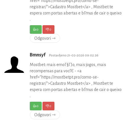
href="https://mostbetpt.pro/como-se-
registrar/">Cadastro Mostbet</a> , Mostbet te
espera com portas abertas e bГґnus de cair o queixo
.
👍
0
👎
0
Odgovori ⇾
Bmnsyf
Postavljeno 21-03-2026 09:02:36
Mostbet: mais emoГ§ГЈo, mais jogos, mais
recompensas para vocГЄ - <a
href="https://mostbetpt.pro/como-se-
registrar/">Cadastro Mostbet</a> , Mostbet te
espera com portas abertas e bГґnus de cair o queixo
.
👍
0
👎
0
Odgovori ⇾