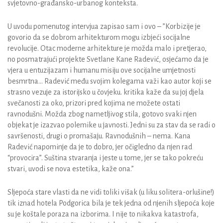
svjetovno-građansko-urbanog konteksta.
U uvodu pomenutog intervjua zapisao sam i ovo – ”Korbizije je
govorio da se dobrom arhitekturom mogu izbjeći socijalne
revolucije. Otac moderne arhitekture je možda malo i pretjerao,
no posmatrajući projekte Svetlane Kane Radević, osjećamo da je
vjera u entuzijazam i humanu misiju ove socijalne umjetnosti
besmrtna… Radević među svojim kolegama važi kao autor koji se
strasno vezuje za istorijsko u čovjeku. kritika kaže da su joj djela
svečanosti za oko, prizori pred kojima ne možete ostati
ravnodušni. Možda zbog nametljivog stila, gotovo svaki njen
objekat je izazvao polemike u javnosti. Jedni su za stav da se radi o
savršenosti, drugi o promašaju. Ravnodušnih – nema. Kana
Radević napominje da je to dobro, jer očigledno da njen rad
“provocira”. Suština stvaranja i jeste u tome, jer se tako pokreću
stvari, uvodi se nova estetika, kaže ona.”
Sljepoća stare vlasti da ne vidi toliki višak (u liku solitera-orlušine!)
tik iznad hotela Podgorica bila je tek jedna od njenih sljepoća koje
su je koštale poraza na izborima. I nije to nikakva katastrofa,