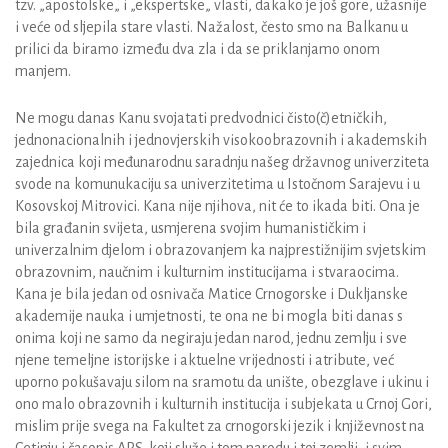
tzv. „apostolske„ i „ekspertske„ vlasti, dakako je još gore, užasnije
i veće od sljepila stare vlasti. Nažalost, često smo na Balkanu u
prilici da biramo između dva zla i da se priklanjamo onom
manjem.
Ne mogu danas Kanu svojatati predvodnici čisto(č)etničkih,
jednonacionalnih i jednovjerskih visokoobrazovnih i akademskih
zajednica koji međunarodnu saradnju našeg državnog univerziteta
svode na komunukaciju sa univerzitetima u Istočnom Sarajevu i u
Kosovskoj Mitrovici. Kana nije njihova, nit će to ikada biti. Ona je
bila građanin svijeta, usmjerena svojim humanističkim i
univerzalnim djelom i obrazovanjem ka najprestižnijim svjetskim
obrazovnim, naučnim i kulturnim institucijama i stvaraocima.
Kana je bila jedan od osnivača Matice Crnogorske i Dukljanske
akademije nauka i umjetnosti, te ona ne bi mogla biti danas s
onima koji ne samo da negiraju jedan narod, jednu zemlju i sve
njene temeljne istorijske i aktuelne vrijednosti i atribute, već
uporno pokušavaju silom na sramotu da unište, obezglave i ukinu i
ono malo obrazovnih i kulturnih institucija i subjekata u Crnoj Gori,
mislim prije svega na Fakultet za crnogorski jezik i književnost na