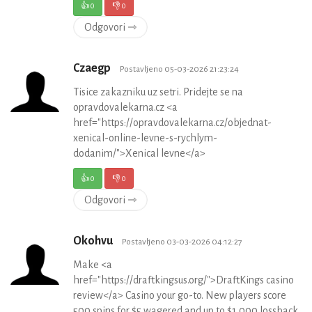
👍
0
👎
0
Odgovori ⇾
Czaegp
Postavljeno 05-03-2026 21:23:24
Tisice zakazniku uz setri. Pridejte se na
opravdovalekarna.cz <a
href="https://opravdovalekarna.cz/objednat-
xenical-online-levne-s-rychlym-
dodanim/">Xenical levne</a>
👍
0
👎
0
Odgovori ⇾
Okohvu
Postavljeno 03-03-2026 04:12:27
Make <a
href="https://draftkingsus.org/">DraftKings casino
review</a> Casino your go-to. New players score
500 spins for $5 wagered and up to $1,000 lossback