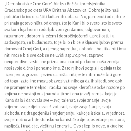
„Demokratske Crne Gore” Aleksu Bečića i predsjednika
Građanskog pokreta URA Dritana Abazovića. Dobro je što naši
političari brinu o zaštiti kulturnih dobara. No, pomenuti od njih ne
priznaju gotovo ništa od onoga što je Kani bilo sveto, sto je sveto
svakom lojalnom i rodoljubivom građaninu, odgovornom,
razumnom, dobromislećem i dobročinjećem!I u prošlosti, i u
sadašnjosti, i u budućnosti, to je bilo i biće isključivo ljubav prema
domovini Crnoj Gori, a njenog napretka, slobode i boljitka niti ima
niti može biti sve dok se ne uvidi aspurd prve, zapravo
neuporedive, vrste i ne prizna onaj narod po kome naša zemlja i
nosi svoje dično i ponosno ime. Zato njihovi potpisi i djeluju tako
licemjerno, grozno i jezivo da ništa niti jeste niti može biti gore
od toga, zato i ne mogu obavezivati nikoga da ih slijedi, sve dok
ne promijene temeljno i radikalno svoje klerofašističke nazore po
kojima ne postoji onaj narod a time i ona (ova!) zemlja kojoj je
Kana dala i darovala sve – svoj talenat, svoje znanje, svoje
vrijeme, svoje djelo, svoj život, rad, svoje zavještanje, svoju
slobodu, najdragocjeniju i najcjenjeniju, kako je isticala, vrijednost,
svoje moćno arhitektonsko-urbanističko djelo, osjećanje prostora,
nasljeđa i tradicije, vještinu i energiju. Ovo sljepilo nove, aktuelne,