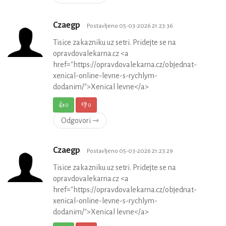
Czaegp
Postavljeno 05-03-2026 21:23:36
Tisice zakazniku uz setri. Pridejte se na
opravdovalekarna.cz <a
href="https://opravdovalekarna.cz/objednat-
xenical-online-levne-s-rychlym-
dodanim/">Xenical levne</a>
👍
0
👎
0
Odgovori ⇾
Czaegp
Postavljeno 05-03-2026 21:23:29
Tisice zakazniku uz setri. Pridejte se na
opravdovalekarna.cz <a
href="https://opravdovalekarna.cz/objednat-
xenical-online-levne-s-rychlym-
dodanim/">Xenical levne</a>