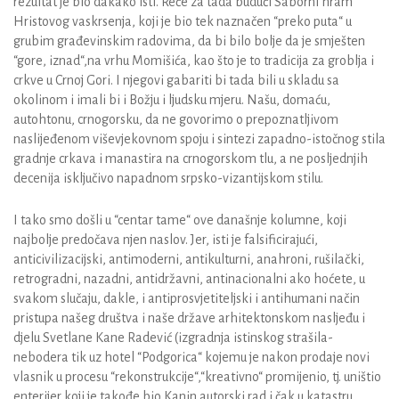
rezultat je bio dakako isti. Reče za tada budući Saborni hram
Hristovog vaskrsenja, koji je bio tek naznačen “preko puta“ u
grubim građevinskim radovima, da bi bilo bolje da je smješten
“gore, iznad“,na vrhu Momišića, kao što je to tradicija za groblja i
crkve u Crnoj Gori. I njegovi gabariti bi tada bili u skladu sa
okolinom i imali bi i Božju i ljudsku mjeru. Našu, domaću,
autohtonu, crnogorsku, da ne govorimo o prepoznatljivom
naslijeđenom viševjekovnom spoju i sintezi zapadno-istočnog stila
gradnje crkava i manastira na crnogorskom tlu, a ne posljednjih
decenija isključivo napadnom srpsko-vizantijskom stilu.
I tako smo došli u “centar tame“ ove današnje kolumne, koji
najbolje predočava njen naslov. Jer, isti je falsificirajući,
anticivilizacijski, antimoderni, antikulturni, anahroni, rušilački,
retrogradni, nazadni, antidržavni, antinacionalni ako hoćete, u
svakom slučaju, dakle, i antiprosvjetiteljski i antihumani način
pristupa našeg društva i naše države arhitektonskom nasljeđu i
djelu Svetlane Kane Radević (izgradnja istinskog strašila-
nebodera tik uz hotel “Podgorica“ kojemu je nakon prodaje novi
vlasnik u procesu “rekonstrukcije“,“kreativno“ promijenio, tj. uništio
enterijer koji je takođe bio Kanin autorski rad i čak u katastru