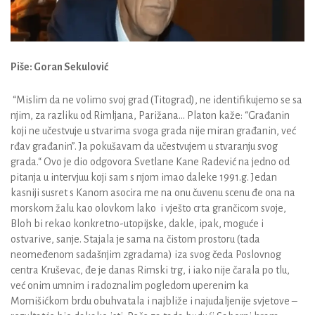
Piše: Goran Sekulović
“Mislim da ne volimo svoj grad (Titograd), ne identifikujemo se sa
njim, za razliku od Rimljana, Parižana… Platon kaže: ­“Građanin
koji ne učestvuje u stvarima svoga grada nije miran građanin, već
rđav građanin”. Ja pokušavam da učestvujem u stvaranju svog
grada.­“ Ovo je dio odgovora Svetlane Kane Radević na jedno od
pitanja u intervjuu koji sam s njom imao daleke 1991.g. Jedan
kasniji susret s Kanom asocira me na onu čuvenu scenu đe ona na
morskom žalu kao olovkom lako i vješto crta grančicom svoje,
Bloh bi rekao konkretno-utopijske, dakle, ipak, moguće i
ostvarive, sanje. Stajala je sama na čistom prostoru (tada
neomeđenom sadašnjim zgradama) iza svog čeda Poslovnog
centra Kruševac, đe je danas Rimski trg, i iako nije čarala po tlu,
već onim umnim i radoznalim pogledom uperenim ka
Momišićkom brdu obuhvatala i najbliže i najudaljenije svjetove –