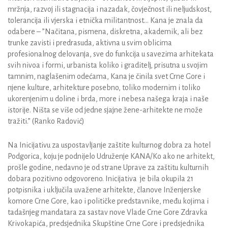
mržnja, razvoj ili stagnacija i nazadak, čovječnost ili neljudskost,
tolerancija ili vjerska i etnička militantnost… Kana je znala da
odabere – ”Načitana, pismena, diskretna, akademik, ali bez
trunke zavisti i predrasuda, aktivna u svim oblicima
profesionalnog delovanja, sve do funkcija u savezima arhitekata
svih nivoa i formi, urbanista koliko i graditelj, prisutna u svojim
tamnim, naglašenim odećama, Kana je činila svet Crne Gore i
njene kulture, arhitekture posebno, toliko modernim i toliko
ukorenjenim u doline i brda, more i nebesa našega kraja i naše
istorije. Ništa se više od jedne sjajne žene-arhitekte ne može
tražiti.” (Ranko Radović)
Na Inicijativu za uspostavljanje zaštite kulturnog dobra za hotel
Podgorica, koju je podnijelo Udruženje KANA/Ko ako ne arhitekt,
prošle godine, nedavno je od strane Uprave za zaštitu kulturnih
dobara pozitivno odgovoreno. Inicijativa je bila okupila 21
potpisnika i uključila uvažene arhitekte, članove Inženjerske
komore Crne Gore, kao i političke predstavnike, među kojima i
tadašnjeg mandatara za sastav nove Vlade Crne Gore Zdravka
Krivokapića, predsjednika Skupštine Crne Gore i predsjednika