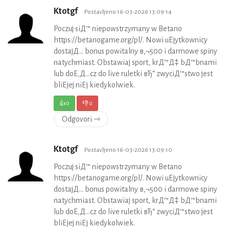
Ktotgf
Postavljeno 16-03-2026 13:09:14
Poczuj siД™ niepowstrzymany w Betano
https://betanogame.org/pl/. Nowi uЕјytkownicy
dostajД… bonus powitalny в‚¬500 i darmowe spiny
natychmiast. Obstawiaj sport, krД™Д‡ bД™bnami
lub doЕ‚Д…cz do live ruletki вЂ“ zwyciД™stwo jest
bliЕјej niЕј kiedykolwiek.
👍
0
👎
0
Odgovori ⇾
Ktotgf
Postavljeno 16-03-2026 13:09:10
Poczuj siД™ niepowstrzymany w Betano
https://betanogame.org/pl/. Nowi uЕјytkownicy
dostajД… bonus powitalny в‚¬500 i darmowe spiny
natychmiast. Obstawiaj sport, krД™Д‡ bД™bnami
lub doЕ‚Д…cz do live ruletki вЂ“ zwyciД™stwo jest
bliЕјej niЕј kiedykolwiek.