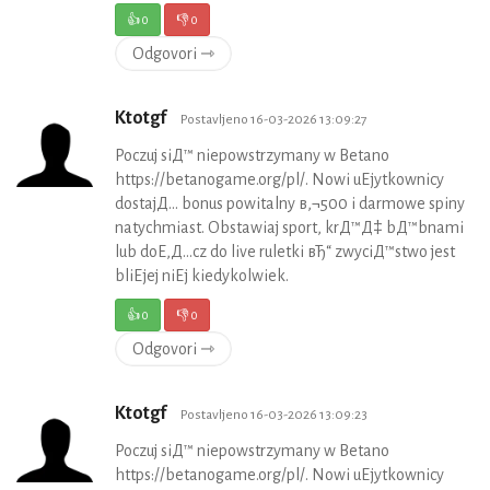
👍
0
👎
0
Odgovori ⇾
Ktotgf
Postavljeno 16-03-2026 13:09:27
Poczuj siД™ niepowstrzymany w Betano
https://betanogame.org/pl/. Nowi uЕјytkownicy
dostajД… bonus powitalny в‚¬500 i darmowe spiny
natychmiast. Obstawiaj sport, krД™Д‡ bД™bnami
lub doЕ‚Д…cz do live ruletki вЂ“ zwyciД™stwo jest
bliЕјej niЕј kiedykolwiek.
👍
0
👎
0
Odgovori ⇾
Ktotgf
Postavljeno 16-03-2026 13:09:23
Poczuj siД™ niepowstrzymany w Betano
https://betanogame.org/pl/. Nowi uЕјytkownicy