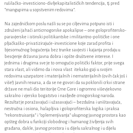
rušilačko-investiciono-divljekapitalističkih tendencija, tj. pred
“mangupima u sopstvenim redovima“.
Na zajedničkom poslu našli su se po ciljevima potpuno isti i
združeni jahači anticrnogorske apokalipse – one goloprofitersko-
paravjerske i istinski politikantske i militantno-političke i one
pljačkaško-privatizirajuće-investicione koje zarad profita i
bjesomučnog bogaćenja bez trunke savjesti i kajanja prodaju u
bescjenje državna javna dobra i opšte društvene interese. I
jednima i drugima sve je to omogućio politički faktor, prije svega
stara vlast, ali vidimo da i nova vlast itekako gaji u svojim
redovima uzurpatore i materijalnih i nematerijalnih (ovih čak još i
više!) javnih resursa, a da se ne govori da su poklonili crkvi strane
države ne mali dio teritorije Crne Gore i ogromno viševjekovno
sakralno i vjersko bogatstvo i nasljeđe crnogorskog naroda.
Rezultat je poražavajući i užasavajući – bezdušna i uništavajuća,
nestručna i osiona, halapljiva i goloprofiterska logika i praksa
“rekonstruisanja“ i “oplemenjivanja“ ukupnog javnog prostora kao
opšteg dobra u funkciji slobodnog i humanog življenja svih
građana, dakle, javnog prostora i u dijelu sakralnog i u dijelu