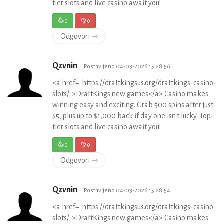
tier slots and live casino await you!
👍
0
👎
0
Odgovori ⇾
Qzvnin
Postavljeno 04-03-2026 15:28:56
<a href="https://draftkingsus.org/draftkings-casino-
slots/">DraftKings new games</a> Casino makes
winning easy and exciting. Grab 500 spins after just
$5, plus up to $1,000 back if day one isn't lucky. Top-
tier slots and live casino await you!
👍
0
👎
0
Odgovori ⇾
Qzvnin
Postavljeno 04-03-2026 15:28:54
<a href="https://draftkingsus.org/draftkings-casino-
slots/">DraftKings new games</a> Casino makes