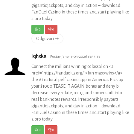
gigantic jackpots, and day in action – download
FanDuel Casino in these times and start playing like
a pro today!
👍
0
👎
0
Odgovori ⇾
Iqhxka
Postavljeno 11-03-2026 13:33:33
Connect the millions winning colossal on <a
href="https://fanduelus.org/">fan maxxwins</a> –
the #1 natural pelf casino app in America. Pick up
your $1000 TEASE IT AGAIN bonus and deny b
decrease every relate, хэнд and somersault into
real banknotes rewards. Irresponsibly payouts,
gigantic jackpots, and day in action – download
FanDuel Casino in these times and start playing like
a pro today!
👍
0
👎
0