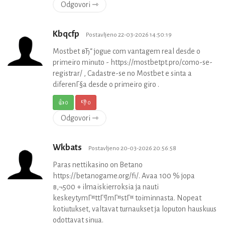
Odgovori ⇾
Kbqcfp
Postavljeno 22-03-2026 14:50:19
Mostbet вЂ“ jogue com vantagem real desde o
primeiro minuto - https://mostbetpt.pro/como-se-
registrar/ , Cadastre-se no Mostbet e sinta a
diferenГ§a desde o primeiro giro .
👍
0
👎
0
Odgovori ⇾
Wkbats
Postavljeno 20-03-2026 20:56:58
Paras nettikasino on Betano
https://betanogame.org/fi/. Avaa 100 % jopa
в‚¬500 + ilmaiskierroksia ja nauti
keskeytymГ¤ttГ¶mГ¤stГ¤ toiminnasta. Nopeat
kotiutukset, valtavat turnaukset ja loputon hauskuus
odottavat sinua.