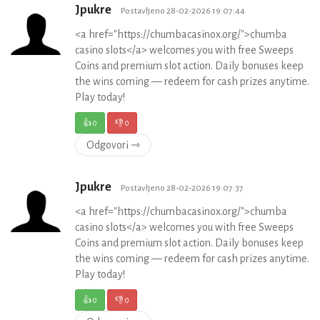
Jpukre
Postavljeno 28-02-2026 19:07:44
<a href="https://chumbacasinox.org/">chumba
casino slots</a> welcomes you with free Sweeps
Coins and premium slot action. Daily bonuses keep
the wins coming — redeem for cash prizes anytime.
Play today!
👍
0
👎
0
Odgovori ⇾
Jpukre
Postavljeno 28-02-2026 19:07:37
<a href="https://chumbacasinox.org/">chumba
casino slots</a> welcomes you with free Sweeps
Coins and premium slot action. Daily bonuses keep
the wins coming — redeem for cash prizes anytime.
Play today!
👍
0
👎
0