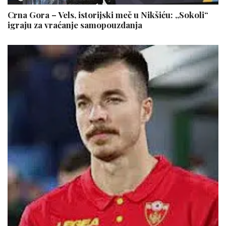
Crna Gora – Vels, istorijski meč u Nikšiću: ,,Sokoli“
igraju za vraćanje samopouzdanja