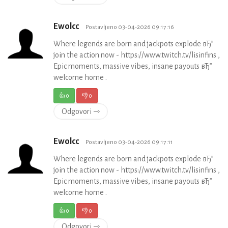
Ewolcc
Postavljeno 03-04-2026 09:17:16
Where legends are born and jackpots explode вЂ”
join the action now - https://www.twitch.tv/lisinfins ,
Epic moments, massive vibes, insane payouts вЂ”
welcome home .
👍
0
👎
0
Odgovori ⇾
Ewolcc
Postavljeno 03-04-2026 09:17:11
Where legends are born and jackpots explode вЂ”
join the action now - https://www.twitch.tv/lisinfins ,
Epic moments, massive vibes, insane payouts вЂ”
welcome home .
👍
0
👎
0
Odgovori ⇾