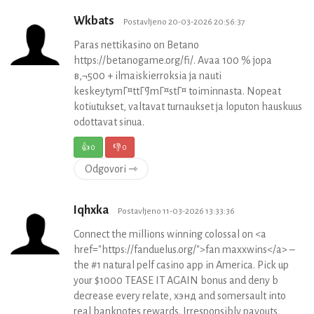
Wkbats
Postavljeno 20-03-2026 20:56:37
Paras nettikasino on Betano
https://betanogame.org/fi/. Avaa 100 % jopa
в‚¬500 + ilmaiskierroksia ja nauti
keskeytymГ¤ttГ¶mГ¤stГ¤ toiminnasta. Nopeat
kotiutukset, valtavat turnaukset ja loputon hauskuus
odottavat sinua.
👍
0
👎
0
Odgovori ⇾
Iqhxka
Postavljeno 11-03-2026 13:33:36
Connect the millions winning colossal on <a
href="https://fanduelus.org/">fan maxxwins</a> –
the #1 natural pelf casino app in America. Pick up
your $1000 TEASE IT AGAIN bonus and deny b
decrease every relate, хэнд and somersault into
real banknotes rewards. Irresponsibly payouts,