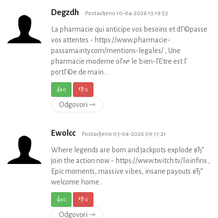
Degzdh
Postavljeno 10-04-2026 13:19:53
La pharmacie qui anticipe vos besoins et dГ©passe
vos attentes - https://www.pharmacie-
passamainty.com/mentions-legales/ , Une
pharmacie moderne oГ№ le bien-ГЄtre est Г
portГ©e de main .
👍
0
👎
0
Odgovori ⇾
Ewolcc
Postavljeno 03-04-2026 09:17:21
Where legends are born and jackpots explode вЂ”
join the action now - https://www.twitch.tv/lisinfins ,
Epic moments, massive vibes, insane payouts вЂ”
welcome home .
👍
0
👎
0
Odgovori ⇾