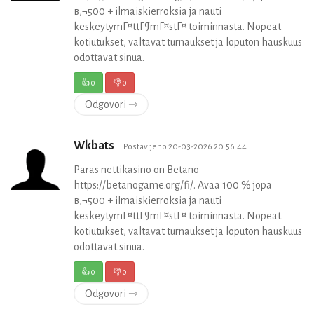
в‚¬500 + ilmaiskierroksia ja nauti
keskeytymГ¤ttГ¶mГ¤stГ¤ toiminnasta. Nopeat
kotiutukset, valtavat turnaukset ja loputon hauskuus
odottavat sinua.
👍
0
👎
0
Odgovori ⇾
Wkbats
Postavljeno 20-03-2026 20:56:44
Paras nettikasino on Betano
https://betanogame.org/fi/. Avaa 100 % jopa
в‚¬500 + ilmaiskierroksia ja nauti
keskeytymГ¤ttГ¶mГ¤stГ¤ toiminnasta. Nopeat
kotiutukset, valtavat turnaukset ja loputon hauskuus
odottavat sinua.
👍
0
👎
0
Odgovori ⇾