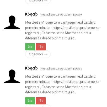
Odgovori ⇾
Kbqcfp
Postavljeno 22-03-2026 14:50:39
Mostbet вЂ“ jogue com vantagem real desde o
primeiro minuto - https://mostbetpt.pro/como-se-
registrar/ , Cadastre-se no Mostbet e sinta a
diferenГ§a desde o primeiro giro .
👍
0
👎
0
Odgovori ⇾
Kbqcfp
Postavljeno 22-03-2026 14:50:34
Mostbet вЂ“ jogue com vantagem real desde o
primeiro minuto - https://mostbetpt.pro/como-se-
registrar/ , Cadastre-se no Mostbet e sinta a
diferenГ§a desde o primeiro giro .
👍
0
👎
0