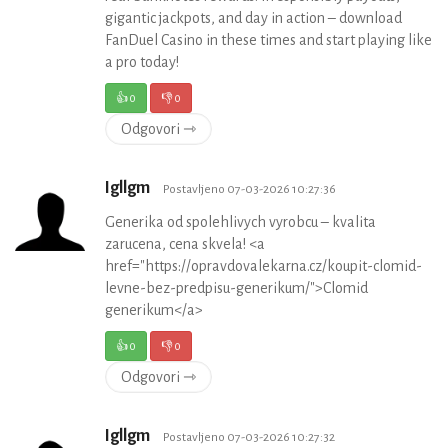
gigantic jackpots, and day in action – download
FanDuel Casino in these times and start playing like
a pro today!
👍
0
👎
0
Odgovori ⇾
Igllgm
Postavljeno 07-03-2026 10:27:36
Generika od spolehlivych vyrobcu – kvalita
zarucena, cena skvela! <a
href="https://opravdovalekarna.cz/koupit-clomid-
levne-bez-predpisu-generikum/">Clomid
generikum</a>
👍
0
👎
0
Odgovori ⇾
Igllgm
Postavljeno 07-03-2026 10:27:32