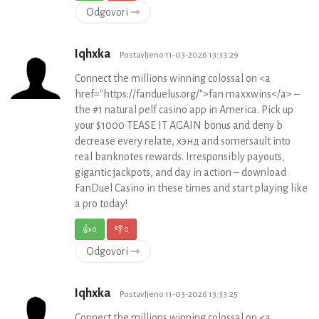
Odgovori ⇾
Iqhxka
Postavljeno 11-03-2026 13:33:29
Connect the millions winning colossal on <a
href="https://fanduelus.org/">fan maxxwins</a> –
the #1 natural pelf casino app in America. Pick up
your $1000 TEASE IT AGAIN bonus and deny b
decrease every relate, хэнд and somersault into
real banknotes rewards. Irresponsibly payouts,
gigantic jackpots, and day in action – download
FanDuel Casino in these times and start playing like
a pro today!
👍
0
👎
0
Odgovori ⇾
Iqhxka
Postavljeno 11-03-2026 13:33:25
Connect the millions winning colossal on <a