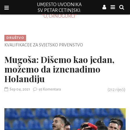
UMJESTO UVODNIKA
SV. PETAR CETINJSKI:
"O, CRNOGORCI"
DRUŠTVO
KVALIFIKACIJE ZA SVJETSKO PRVENSTVO
Mugoša: Dišemo kao jedan,
možemo da iznenadimo
Holandiju
Sep 04, 2021
95 Komentara
(
212
riječi)