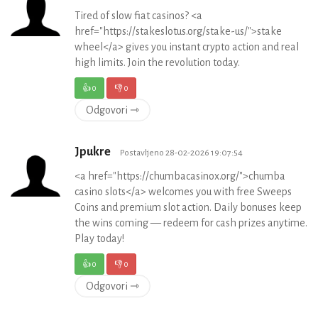
Tired of slow fiat casinos? <a
href="https://stakeslotus.org/stake-us/">stake
wheel</a> gives you instant crypto action and real
high limits. Join the revolution today.
👍
0
👎
0
Odgovori ⇾
Jpukre
Postavljeno 28-02-2026 19:07:54
<a href="https://chumbacasinox.org/">chumba
casino slots</a> welcomes you with free Sweeps
Coins and premium slot action. Daily bonuses keep
the wins coming — redeem for cash prizes anytime.
Play today!
👍
0
👎
0
Odgovori ⇾