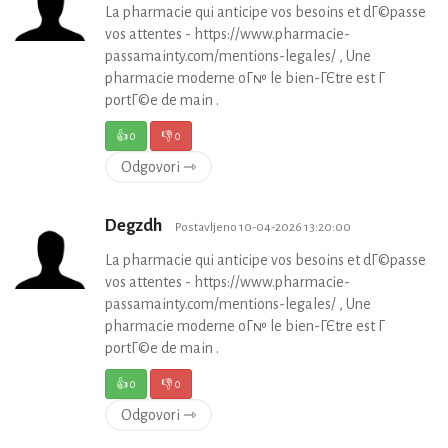
La pharmacie qui anticipe vos besoins et dГ©passe
vos attentes - https://www.pharmacie-
passamainty.com/mentions-legales/ , Une
pharmacie moderne oГ№ le bien-ГЄtre est Г
portГ©e de main .
👍
0
👎
0
Odgovori ⇾
Degzdh
Postavljeno 10-04-2026 13:20:00
La pharmacie qui anticipe vos besoins et dГ©passe
vos attentes - https://www.pharmacie-
passamainty.com/mentions-legales/ , Une
pharmacie moderne oГ№ le bien-ГЄtre est Г
portГ©e de main .
👍
0
👎
0
Odgovori ⇾