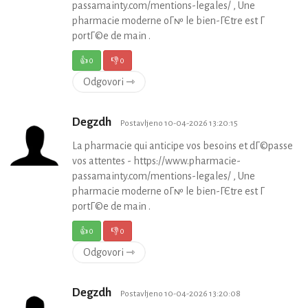
passamainty.com/mentions-legales/ , Une
pharmacie moderne oГ№ le bien-ГЄtre est Г
portГ©e de main .
👍
0
👎
0
Odgovori ⇾
Degzdh
Postavljeno 10-04-2026 13:20:15
La pharmacie qui anticipe vos besoins et dГ©passe
vos attentes - https://www.pharmacie-
passamainty.com/mentions-legales/ , Une
pharmacie moderne oГ№ le bien-ГЄtre est Г
portГ©e de main .
👍
0
👎
0
Odgovori ⇾
Degzdh
Postavljeno 10-04-2026 13:20:08