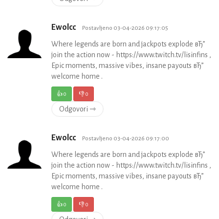
Ewolcc
Postavljeno 03-04-2026 09:17:05
Where legends are born and jackpots explode вЂ”
join the action now - https://www.twitch.tv/lisinfins ,
Epic moments, massive vibes, insane payouts вЂ”
welcome home .
👍
0
👎
0
Odgovori ⇾
Ewolcc
Postavljeno 03-04-2026 09:17:00
Where legends are born and jackpots explode вЂ”
join the action now - https://www.twitch.tv/lisinfins ,
Epic moments, massive vibes, insane payouts вЂ”
welcome home .
👍
0
👎
0