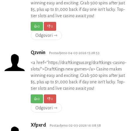
winning easy and exciting. Grab 500 spins after just
$5, plus up to $1,000 back if day one isn't lucky. Top-
tier slots and live casino await you!
👍
0
👎
0
Odgovori ⇾
Qzvnin
Postavljeno 04-03-2026 15:28:53
<a href="https://draftkingsus.org/draftkings-casino-
slots/">DraftKings new games</a> Casino makes
winning easy and exciting. Grab 500 spins after just
$5, plus up to $1,000 back if day one isn't lucky. Top-
tier slots and live casino await you!
👍
0
👎
0
Odgovori ⇾
Xfpxrd
Postavljeno 02-03-2026 16:08:58