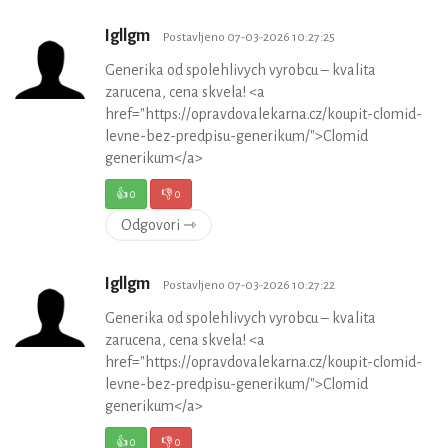
Igllgm
Postavljeno 07-03-2026 10:27:25
Generika od spolehlivych vyrobcu – kvalita
zarucena, cena skvela! <a
href="https://opravdovalekarna.cz/koupit-clomid-
levne-bez-predpisu-generikum/">Clomid
generikum</a>
👍
0
👎
0
Odgovori ⇾
Igllgm
Postavljeno 07-03-2026 10:27:22
Generika od spolehlivych vyrobcu – kvalita
zarucena, cena skvela! <a
href="https://opravdovalekarna.cz/koupit-clomid-
levne-bez-predpisu-generikum/">Clomid
generikum</a>
👍
0
👎
0