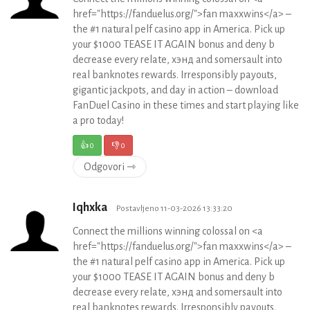
href="https://fanduelus.org/">fan maxxwins</a> –
the #1 natural pelf casino app in America. Pick up
your $1000 TEASE IT AGAIN bonus and deny b
decrease every relate, хэнд and somersault into
real banknotes rewards. Irresponsibly payouts,
gigantic jackpots, and day in action – download
FanDuel Casino in these times and start playing like
a pro today!
👍
0
👎
0
Odgovori ⇾
Iqhxka
Postavljeno 11-03-2026 13:33:20
Connect the millions winning colossal on <a
href="https://fanduelus.org/">fan maxxwins</a> –
the #1 natural pelf casino app in America. Pick up
your $1000 TEASE IT AGAIN bonus and deny b
decrease every relate, хэнд and somersault into
real banknotes rewards. Irresponsibly payouts,