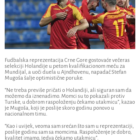
Fudbalska reprezentacija Crne Gore gostovaće večeras
selekciji Holandije u petom kvalifikacionom meču za
Mundijal, a uoči duela u Ajndhovenu, napadač Stefan
Mugoša šalje optimistične poruke.
“Ne treba previše pričati o Holandiji, ali siguran sam da
možemo da iznenadimo. Momci su to pokazali protiv
Turske, u dobrom raspoloženju čekamo utakmicu”, kazao
je Mugoša, koji je poslije skoro godinu ponovo u
nacionalnom timu.
“Kao i uvijek, veoma sam srećan što sam u reprezentaciji,
poslije godinu sam sa momcima. Raspoloženje je dobro,
kvalitet imamo, jedva čekamo utakmicu”.