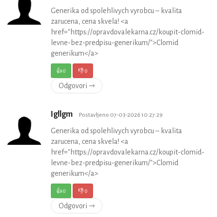
Generika od spolehlivych vyrobcu – kvalita
zarucena, cena skvela! <a
href="https://opravdovalekarna.cz/koupit-clomid-
levne-bez-predpisu-generikum/">Clomid
generikum</a>
👍
0
👎
0
Odgovori ⇾
Igllgm
Postavljeno 07-03-2026 10:27:29
Generika od spolehlivych vyrobcu – kvalita
zarucena, cena skvela! <a
href="https://opravdovalekarna.cz/koupit-clomid-
levne-bez-predpisu-generikum/">Clomid
generikum</a>
👍
0
👎
0
Odgovori ⇾