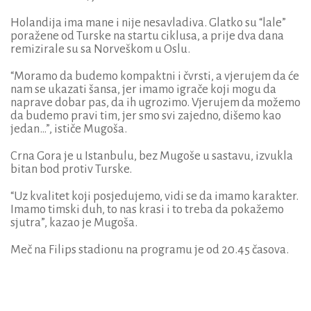
Holandija ima mane i nije nesavladiva. Glatko su “lale”
poražene od Turske na startu ciklusa, a prije dva dana
remizirale su sa Norveškom u Oslu.
“Moramo da budemo kompaktni i čvrsti, a vjerujem da će
nam se ukazati šansa, jer imamo igrače koji mogu da
naprave dobar pas, da ih ugrozimo. Vjerujem da možemo
da budemo pravi tim, jer smo svi zajedno, dišemo kao
jedan…”, ističe Mugoša.
Crna Gora je u Istanbulu, bez Mugoše u sastavu, izvukla
bitan bod protiv Turske.
“Uz kvalitet koji posjedujemo, vidi se da imamo karakter.
Imamo timski duh, to nas krasi i to treba da pokažemo
sjutra”, kazao je Mugoša.
Meč na Filips stadionu na programu je od 20.45 časova.