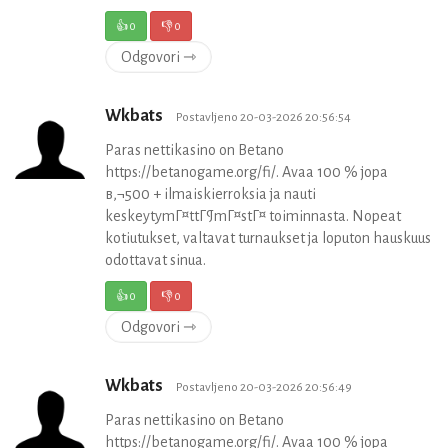
👍
0
👎
0
Odgovori ⇾
Wkbats
Postavljeno 20-03-2026 20:56:54
Paras nettikasino on Betano
https://betanogame.org/fi/. Avaa 100 % jopa
в‚¬500 + ilmaiskierroksia ja nauti
keskeytymГ¤ttГ¶mГ¤stГ¤ toiminnasta. Nopeat
kotiutukset, valtavat turnaukset ja loputon hauskuus
odottavat sinua.
👍
0
👎
0
Odgovori ⇾
Wkbats
Postavljeno 20-03-2026 20:56:49
Paras nettikasino on Betano
https://betanogame.org/fi/. Avaa 100 % jopa