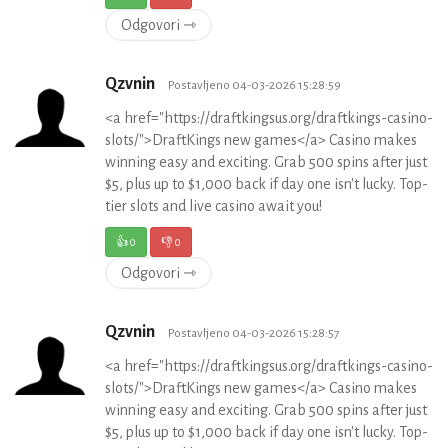
Odgovori ⇾
Qzvnin
Postavljeno 04-03-2026 15:28:59
<a href="https://draftkingsus.org/draftkings-casino-
slots/">DraftKings new games</a> Casino makes
winning easy and exciting. Grab 500 spins after just
$5, plus up to $1,000 back if day one isn't lucky. Top-
tier slots and live casino await you!
👍
0
👎
0
Odgovori ⇾
Qzvnin
Postavljeno 04-03-2026 15:28:57
<a href="https://draftkingsus.org/draftkings-casino-
slots/">DraftKings new games</a> Casino makes
winning easy and exciting. Grab 500 spins after just
$5, plus up to $1,000 back if day one isn't lucky. Top-