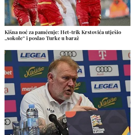
Kišna noć za pamćenje: Het-trik Krstovića utješio
,,sokole“ i poslao Turke u baraž