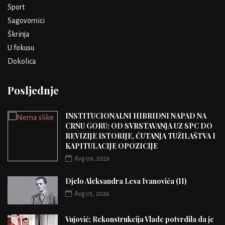
Sport
Sagovornici
Škrinja
U fokusu
Dokolica
Posljednje
INSTITUCIONALNI HIBRIDNI NAPAD NA
CRNU GORU: OD SVRSTAVANJA UZ SPC DO
REVIZIJE ISTORIJE, ĆUTANJA TUŽILAŠTVA I
KAPITULACIJE OPOZICIJE
Avg 06, 2026
Djelo Aleksandra Lesa Ivanovića (II)
Avg 05, 2026
Vujović: Rekonstrukcija Vlade potvrdila da je