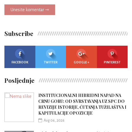
Unesite komentar ⇾
Subscribe
FACEBOOK
TWITTER
GOOGLE +
PINTEREST
Posljednje
INSTITUCIONALNI HIBRIDNI NAPAD NA
CRNU GORU: OD SVRSTAVANJA UZ SPC DO
REVIZIJE ISTORIJE, ĆUTANJA TUŽILAŠTVA I
KAPITULACIJE OPOZICIJE
Avg 06, 2026