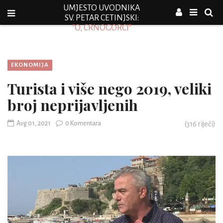
UMJESTO UVODNIKA
SV. PETAR CETINJSKI:
"O, CRNOGORCI"
EKONOMIJA
Turista i više nego 2019, veliki
broj neprijavljenih
Avg 01, 2021
0 Komentara
(
316
riječi)