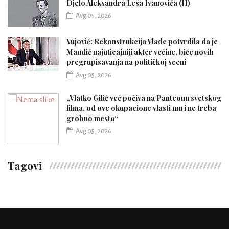
Djelo Aleksandra Lesa Ivanovića (II)
Avg 05, 2026
Vujović: Rekonstrukcija Vlade potvrdila da je
Mandić najuticajniji akter većine, biće novih
pregrupisavanja na političkoj sceni
Avg 05, 2026
„Vlatko Gilić već počiva na Panteonu svetskog
filma, od ove okupacione vlasti mu i ne treba
grobno mesto“
Avg 05, 2026
Tagovi