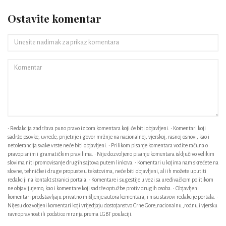
Ostavite komentar
• Redakcija zadržava puno pravo izbora komentara koji će biti objavljeni. • Komentari koji
sadrže psovke, uvrede, prijetnje i govor mržnje na nacionalnoj, vjerskoj, rasnoj osnovi, kao i
netolerancija svake vrste neće biti objavljeni. • Prilikom pisanje komentara vodite računa o
pravopisnim i gramatičkim pravilima. • Nije dozvoljeno pisanje komentara isključivo velikim
slovima niti promovisanje drugih sajtova putem linkova. • Komentari u kojima nam skrećete na
slovne, tehničke i druge propuste u tekstovima, neće biti objavljeni, ali ih možete uputiti
redakciji na kontakt stranici portala. • Komentare i sugestije u vezi sa uređivačkom politikom
ne objavljujemo, kao i komentare koji sadrže optužbe protiv drugih osoba. • Objavljeni
komentari predstavljaju privatno mišljenje autora komentara, i nisu stavovi redakcije portala. •
Nijesu dozvoljeni komentari koji vrijedjaju dostojanstvo Crne Gore,nacionalnu ,rodnu i vjersku
ravnopravnost ili podstice mrznja prema LGBT poulaciji.