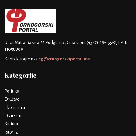
Ulica Mitra Bakića 22
Podgorica, Crna Gora
(+382) 69-155-231
PIB:
11058809
Kontaktirajte nas
cg@crnogorskiportal.me
Kategorije
Politika
Društvo
Ekonomija
CG u srcu
Kultura
Istorija