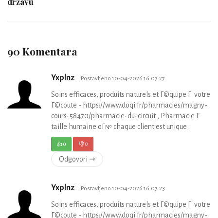
državu
90 Komentara
Yxplnz
Postavljeno 10-04-2026 16:07:27
Soins efficaces, produits naturels et Г©quipe Г votre
Г©coute - https://www.doqi.fr/pharmacies/magny-
cours-58470/pharmacie-du-circuit , Pharmacie Г
taille humaine oГ№ chaque client est unique .
👍
0
👎
0
Odgovori ⇾
Yxplnz
Postavljeno 10-04-2026 16:07:23
Soins efficaces, produits naturels et Г©quipe Г votre
Г©coute - https://www.doqi.fr/pharmacies/magny-