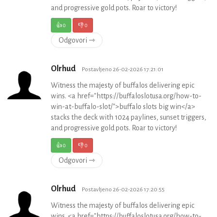
and progressive gold pots. Roar to victory!
👍
0
👎
0
Odgovori ⇾
Olrhud
Postavljeno 26-02-2026 17:21:01
Witness the majesty of buffalos delivering epic
wins. <a href="https://buffaloslotusa.org/how-to-
win-at-buffalo-slot/">buffalo slots big win</a>
stacks the deck with 1024 paylines, sunset triggers,
and progressive gold pots. Roar to victory!
👍
0
👎
0
Odgovori ⇾
Olrhud
Postavljeno 26-02-2026 17:20:55
Witness the majesty of buffalos delivering epic
wins. <a href="https://buffaloslotusa.org/how-to-