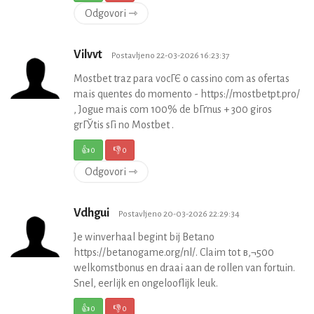
Odgovori ⇾
Vilvvt
Postavljeno 22-03-2026 16:23:37
Mostbet traz para vocГЄ o cassino com as ofertas
mais quentes do momento - https://mostbetpt.pro/
, Jogue mais com 100% de bГґnus + 300 giros
grГЎtis sГі no Mostbet .
👍
0
👎
0
Odgovori ⇾
Vdhgui
Postavljeno 20-03-2026 22:29:34
Je winverhaal begint bij Betano
https://betanogame.org/nl/. Claim tot в‚¬500
welkomstbonus en draai aan de rollen van fortuin.
Snel, eerlijk en ongelooflijk leuk.
👍
0
👎
0