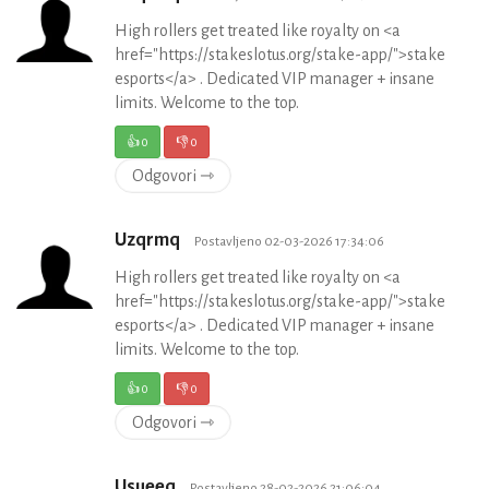
High rollers get treated like royalty on <a
href="https://stakeslotus.org/stake-app/">stake
esports</a> . Dedicated VIP manager + insane
limits. Welcome to the top.
👍
0
👎
0
Odgovori ⇾
Uzqrmq
Postavljeno 02-03-2026 17:34:06
High rollers get treated like royalty on <a
href="https://stakeslotus.org/stake-app/">stake
esports</a> . Dedicated VIP manager + insane
limits. Welcome to the top.
👍
0
👎
0
Odgovori ⇾
Usueeq
Postavljeno 28-02-2026 21:06:04