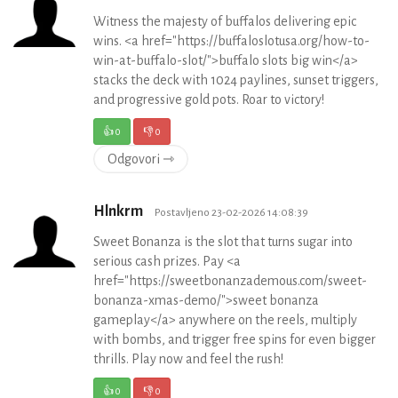
Witness the majesty of buffalos delivering epic
wins. <a href="https://buffaloslotusa.org/how-to-
win-at-buffalo-slot/">buffalo slots big win</a>
stacks the deck with 1024 paylines, sunset triggers,
and progressive gold pots. Roar to victory!
👍
0
👎
0
Odgovori ⇾
Hlnkrm
Postavljeno 23-02-2026 14:08:39
Sweet Bonanza is the slot that turns sugar into
serious cash prizes. Pay <a
href="https://sweetbonanzademous.com/sweet-
bonanza-xmas-demo/">sweet bonanza
gameplay</a> anywhere on the reels, multiply
with bombs, and trigger free spins for even bigger
thrills. Play now and feel the rush!
👍
0
👎
0