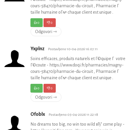
cours-58470/pharmacie-du-circuit , Pharmacie Г
taille humaine oГ№ chaque client est unique .
👍
0
👎
0
Odgovori ⇾
Yxplnz
Postavljeno 10-04-2026 16:07:11
Soins efficaces, produits naturels et Г©quipe Г votre
Г©coute - https://www.doqi.fr/pharmacies/magny-
cours-58470/pharmacie-du-circuit , Pharmacie Г
taille humaine oГ№ chaque client est unique .
👍
0
👎
0
Odgovori ⇾
Ofoblx
Postavljeno 03-04-2026 11:22:18
No dreams too big, no win too wild вЂ” come play -