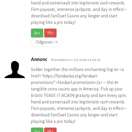
hand and somersault into legitimate cash rewards.
Firm payouts, immense jackpots, and day in effect –
download FanDuel Casino any longer and start
playing like a pro today!
👍
0
👎
0
Odgovori ⇾
Annonc
Postavljeno 11-03-2026 14:59:22
Solder together the millions enchanting big on <a
href="https://fanduelus.org/fanduel-
promotions/">fanduel promotions</a> – the #1
tangible coins casino app in America. Pick up your
$1000 TEASE IT AGAIN gratuity and turn every spin,
hand and somersault into legitimate cash rewards.
Firm payouts, immense jackpots, and day in effect –
download FanDuel Casino any longer and start
playing like a pro today!
👍
0
👎
0