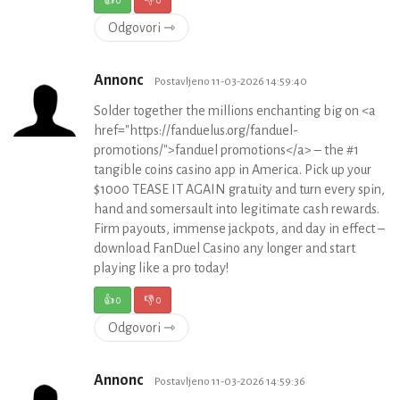
Odgovori ⇾
Annonc
Postavljeno 11-03-2026 14:59:40
Solder together the millions enchanting big on <a
href="https://fanduelus.org/fanduel-
promotions/">fanduel promotions</a> – the #1
tangible coins casino app in America. Pick up your
$1000 TEASE IT AGAIN gratuity and turn every spin,
hand and somersault into legitimate cash rewards.
Firm payouts, immense jackpots, and day in effect –
download FanDuel Casino any longer and start
playing like a pro today!
👍
0
👎
0
Odgovori ⇾
Annonc
Postavljeno 11-03-2026 14:59:36