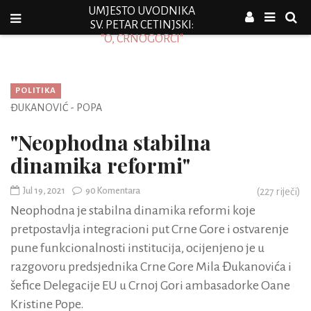
UMJESTO UVODNIKA
SV. PETAR CETINJSKI:
"O, CRNOGORCI"
POLITIKA
ĐUKANOVIĆ - POPA
"Neophodna stabilna
dinamika reformi"
Jul 19, 2021
90 Komentara
(
227
riječi)
Neophodna je stabilna dinamika reformi koje
pretpostavlja integracioni put Crne Gore i ostvarenje
pune funkcionalnosti institucija, ocijenjeno je u
razgovoru predsjednika Crne Gore Mila Đukanovića i
šefice Delegacije EU u Crnoj Gori ambasadorke Oane
Kristine Pope.