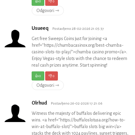
👍
0
👎
0
Odgovori ⇾
Usueeq
Postavljeno 28-02-2026 21:05:37
Get free Sweeps Coins just for joining <a
href="https://chumbacasinox.org/best-chumba-
casino-slots-to-play/">chumba casino promo</a>.
Enjoy Vegas-style slots with the chance to redeem
real cash prizes anytime. Start spinning!
👍
0
👎
0
Odgovori ⇾
Olrhud
Postavljeno 26-02-2026 17:21:06
Witness the majesty of buffalos delivering epic
wins. <a href="https://buffaloslotusa.org/how-to-
win-at-buffalo-slot/">buffalo slots big win</a>
stacks the deck with 1024 paylines, sunset triggers,