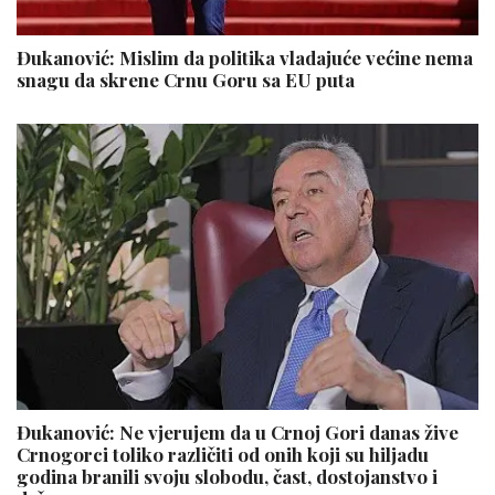
Đukanović: Mislim da politika vladajuće većine nema
snagu da skrene Crnu Goru sa EU puta
Đukanović: Ne vjerujem da u Crnoj Gori danas žive
Crnogorci toliko različiti od onih koji su hiljadu
godina branili svoju slobodu, čast, dostojanstvo i