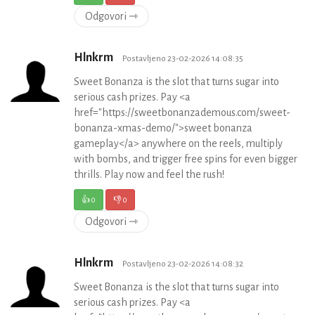
Odgovori ⇾
Hlnkrm
Postavljeno 23-02-2026 14:08:35
Sweet Bonanza is the slot that turns sugar into
serious cash prizes. Pay <a
href="https://sweetbonanzademous.com/sweet-
bonanza-xmas-demo/">sweet bonanza
gameplay</a> anywhere on the reels, multiply
with bombs, and trigger free spins for even bigger
thrills. Play now and feel the rush!
👍
0
👎
0
Odgovori ⇾
Hlnkrm
Postavljeno 23-02-2026 14:08:32
Sweet Bonanza is the slot that turns sugar into
serious cash prizes. Pay <a