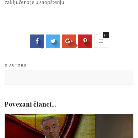
zaključeno je u saopštenju.
90
O AUTORU
Povezani članci...