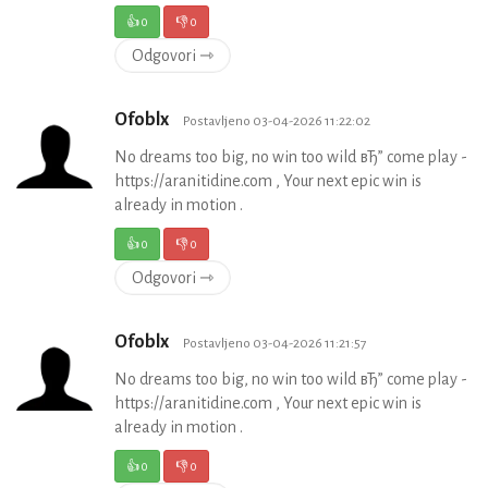
👍
0
👎
0
Odgovori ⇾
Ofoblx
Postavljeno 03-04-2026 11:22:02
No dreams too big, no win too wild вЂ” come play -
https://aranitidine.com , Your next epic win is
already in motion .
👍
0
👎
0
Odgovori ⇾
Ofoblx
Postavljeno 03-04-2026 11:21:57
No dreams too big, no win too wild вЂ” come play -
https://aranitidine.com , Your next epic win is
already in motion .
👍
0
👎
0