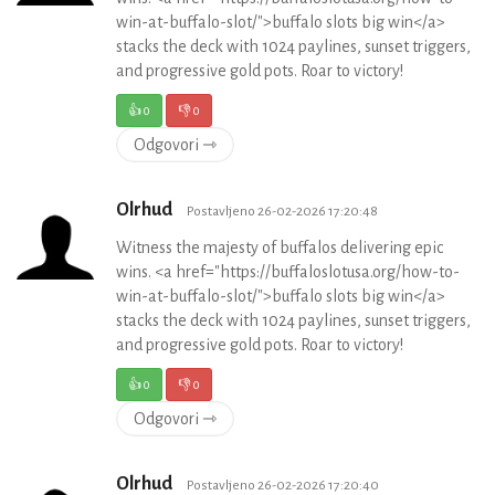
win-at-buffalo-slot/">buffalo slots big win</a>
stacks the deck with 1024 paylines, sunset triggers,
and progressive gold pots. Roar to victory!
👍
0
👎
0
Odgovori ⇾
Olrhud
Postavljeno 26-02-2026 17:20:48
Witness the majesty of buffalos delivering epic
wins. <a href="https://buffaloslotusa.org/how-to-
win-at-buffalo-slot/">buffalo slots big win</a>
stacks the deck with 1024 paylines, sunset triggers,
and progressive gold pots. Roar to victory!
👍
0
👎
0
Odgovori ⇾
Olrhud
Postavljeno 26-02-2026 17:20:40