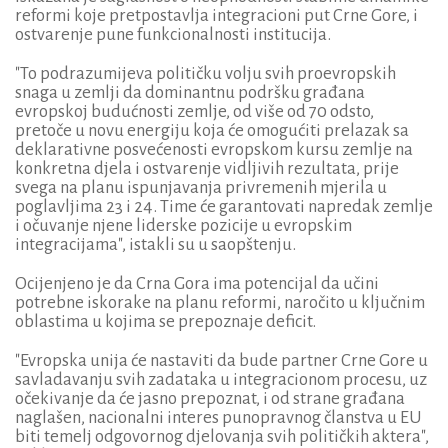
reformi koje pretpostavlja integracioni put Crne Gore, i
ostvarenje pune funkcionalnosti institucija.
"To podrazumijeva političku volju svih proevropskih
snaga u zemlji da dominantnu podršku građana
evropskoj budućnosti zemlje, od više od 70 odsto,
pretoče u novu energiju koja će omogućiti prelazak sa
deklarativne posvećenosti evropskom kursu zemlje na
konkretna djela i ostvarenje vidljivih rezultata, prije
svega na planu ispunjavanja privremenih mjerila u
poglavljima 23 i 24. Time će garantovati napredak zemlje
i očuvanje njene liderske pozicije u evropskim
integracijama", istakli su u saopštenju.
Ocijenjeno je da Crna Gora ima potencijal da učini
potrebne iskorake na planu reformi, naročito u ključnim
oblastima u kojima se prepoznaje deficit.
"Evropska unija će nastaviti da bude partner Crne Gore u
savladavanju svih zadataka u integracionom procesu, uz
očekivanje da će jasno prepoznat, i od strane građana
naglašen, nacionalni interes punopravnog članstva u EU
biti temelj odgovornog djelovanja svih političkih aktera",