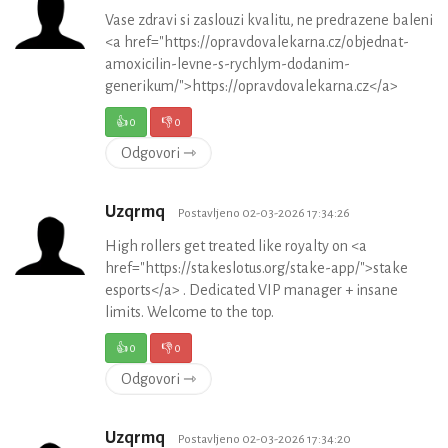
Vase zdravi si zaslouzi kvalitu, ne predrazene baleni
<a href="https://opravdovalekarna.cz/objednat-
amoxicilin-levne-s-rychlym-dodanim-
generikum/">https://opravdovalekarna.cz</a>
👍
0
👎
0
Odgovori ⇾
Uzqrmq
Postavljeno 02-03-2026 17:34:26
High rollers get treated like royalty on <a
href="https://stakeslotus.org/stake-app/">stake
esports</a> . Dedicated VIP manager + insane
limits. Welcome to the top.
👍
0
👎
0
Odgovori ⇾
Uzqrmq
Postavljeno 02-03-2026 17:34:20