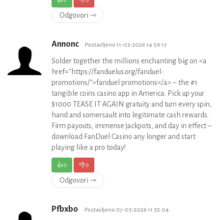
Odgovori ⇾
Annonc
Postavljeno 11-03-2026 14:59:17
Solder together the millions enchanting big on <a
href="https://fanduelus.org/fanduel-
promotions/">fanduel promotions</a> – the #1
tangible coins casino app in America. Pick up your
$1000 TEASE IT AGAIN gratuity and turn every spin,
hand and somersault into legitimate cash rewards.
Firm payouts, immense jackpots, and day in effect –
download FanDuel Casino any longer and start
playing like a pro today!
👍
0
👎
0
Odgovori ⇾
Pfbxbo
Postavljeno 07-03-2026 11:55:04