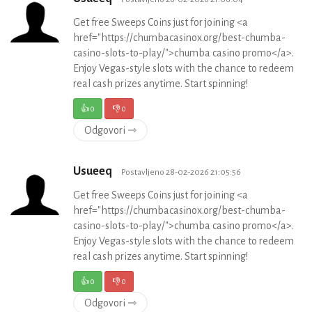
Get free Sweeps Coins just for joining <a
href="https://chumbacasinox.org/best-chumba-
casino-slots-to-play/">chumba casino promo</a>.
Enjoy Vegas-style slots with the chance to redeem
real cash prizes anytime. Start spinning!
👍
0
👎
0
Odgovori ⇾
Usueeq
Postavljeno 28-02-2026 21:05:56
Get free Sweeps Coins just for joining <a
href="https://chumbacasinox.org/best-chumba-
casino-slots-to-play/">chumba casino promo</a>.
Enjoy Vegas-style slots with the chance to redeem
real cash prizes anytime. Start spinning!
👍
0
👎
0
Odgovori ⇾