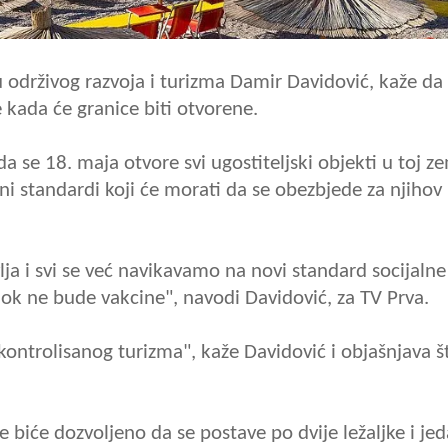
u održivog razvoja i turizma Damir Davidović, kaže da
 kada će granice biti otvorene.
a se 18. maja otvore svi ugostiteljski objekti u toj ze
eni standardi koji će morati da se obezbjede za njihov
vlja i svi se već navikavamo na novi standard socijalne
 dok ne bude vakcine", navodi Davidović, za TV Prva.
 kontrolisanog turizma", kaže Davidović i objašnjava š
 biće dozvoljeno da se postave po dvije ležaljke i je