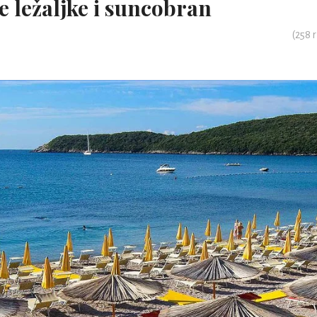
e ležaljke i suncobran
(
258
r