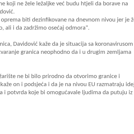
ne koji ne žele ležaljke već budu htjeli da borave na
dović.
a oprema biti dezinfikovane na dnevnom nivou jer je ž
, ali i da zadržimo osećaj odmora".
nica, Davidović kaže da je situacija sa koronavirusom
 otvaranje granica neophodno da i u drugim zemljama
arište ne bi bilo prirodno da otvorimo granice i
 kaže on i podsjeća i da je na nivou EU razmatraju ide
 i potvrda koje bi omogućavale ljudima da putuju iz