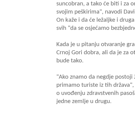
suncobran, a tako će biti i za o
svojim peškirima", navodi Davi
On kaže i da će ležaljke i drug
svih "da se osjećamo bezbjedno
Kada je u pitanju otvaranje gra
Crnoj Gori dobra, ali da je za
bude tako.
"Ako znamo da negdje postoji ž
primamo turiste iz tih država",
o uvođenju zdravstvenih pasoša
jedne zemlje u drugu.