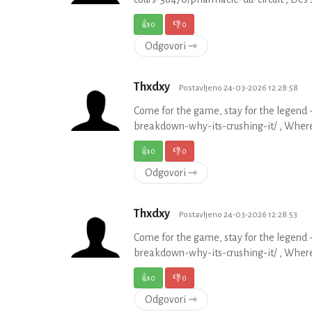
👍
0
👎
0
Odgovori ⇾
Thxdxy
Postavljeno 24-03-2026 12:28:58
Come for the game, stay for the legend 
breakdown-why-its-crushing-it/ , Where e
👍
0
👎
0
Odgovori ⇾
Thxdxy
Postavljeno 24-03-2026 12:28:53
Come for the game, stay for the legend 
breakdown-why-its-crushing-it/ , Where e
👍
0
👎
0
Odgovori ⇾