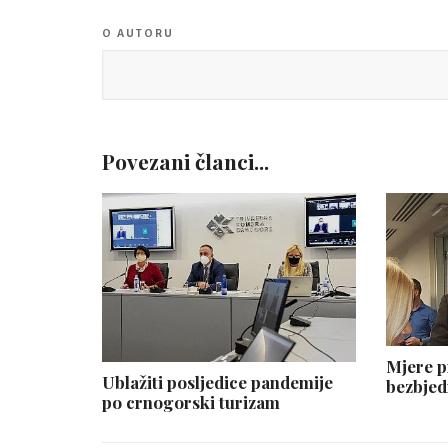
O AUTORU
Povezani članci...
Mjere p
Ublažiti posljedice pandemije
bezbjed
po crnogorski turizam