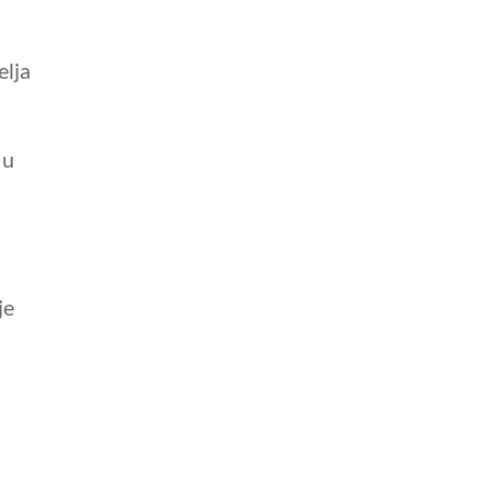
elja
 u
je