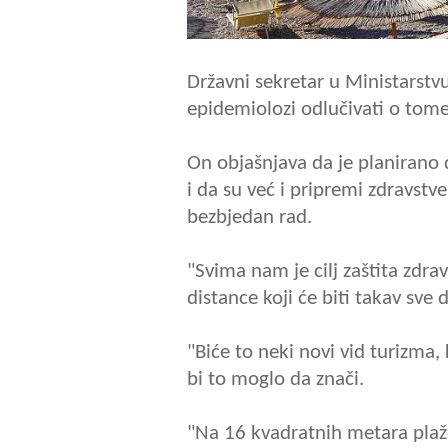
Državni sekretar u Ministarstv
epidemiolozi odlučivati o tome
On objašnjava da je planirano d
i da su već i pripremi zdravstv
bezbjedan rad.
"Svima nam je cilj zaštita zdra
distance koji će biti takav sve
"Biće to neki novi vid turizma,
bi to moglo da znači.
"Na 16 kvadratnih metara plaže