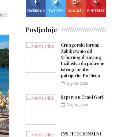
FACEBOOK
TWITTER
GOOGLE +
PINTEREST
iječi)
Posljednje
Crnogorski forum:
Zahtijevamo od
Vrhovnog državnog
tužilaštva da pokrene
istragu protiv
patrijarha Porfirija
Avg 06, 2026
Srpstvo u Crnoj Gori
Avg 06, 2026
INSTITUCIONALNI