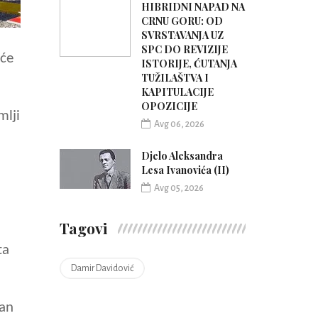
HIBRIDNI NAPAD NA
CRNU GORU: OD
SVRSTAVANJA UZ
SPC DO REVIZIJE
 će
ISTORIJE, ĆUTANJA
TUŽILAŠTVA I
KAPITULACIJE
OPOZICIJE
mlji
Avg 06, 2026
Djelo Aleksandra
Lesa Ivanovića (II)
Avg 05, 2026
Tagovi
ta
Damir Davidović
dan