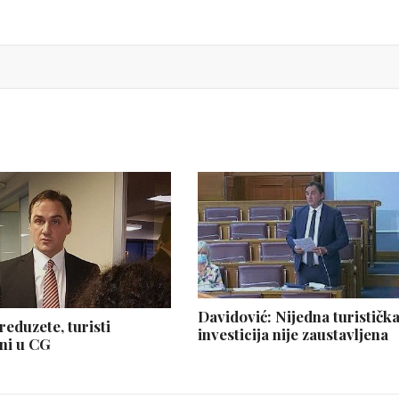
Davidović: Nijedna turističk
reduzete, turisti
investicija nije zaustavljena
ni u CG