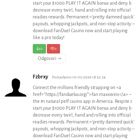
start your $1000 PLAY IT AGAIN bonus and deny b
decrease every twirl, hand and rolling into official
readies rewards. Permanent ='pretty damned quick'
payouts, whopping jackpots, and non-stop activity –
download FanDuel Casino now and start playing
like a pro today!
👍
0
👎
0
Odgovori ⇾
Fzbrxy
Postavljeno 10-03-2026 18:52:34
Connect the millions friendly strapping on <a
href="https://fanduelus.org/">fan maxxwins</a> –
the #1 natural pelf casino app in America. Respite c
start your $1000 PLAY IT AGAIN bonus and deny b
decrease every twirl, hand and rolling into official
readies rewards. Permanent ='pretty damned quick'
payouts, whopping jackpots, and non-stop activity –
download FanDuel Casino now and start playing