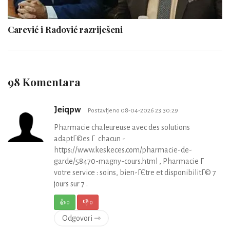
Carević i Radović razriješeni
98 Komentara
Jeiqpw
Postavljeno 08-04-2026 23:30:29
Pharmacie chaleureuse avec des solutions
adaptГ©es Г chacun -
https://www.keskeces.com/pharmacie-de-
garde/58470-magny-cours.html , Pharmacie Г
votre service : soins, bien-ГЄtre et disponibilitГ© 7
jours sur 7 .
👍
0
👎
0
Odgovori ⇾