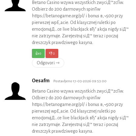
Betano Casino wzywa wszystkich zwyciД™zcГіw.
Odbierz do 200 darmowych spinГіw
https://betanogame.org/pl/ i bonus в‚¬500 przy
pierwszej wpЕ‚acie. Od klasycznej ruletki po
emocjonujД…ce live blackjack вЂ“ akcja nigdy siД™
nie zatrzymuje. Zarejestruj siД™ teraz i poczuj
dreszczyk prawdziwego kasyna.
👍
0
👎
0
Odgovori ⇾
Oesafm
Postavljeno 17-03-2026 09:53:00
Betano Casino wzywa wszystkich zwyciД™zcГіw.
Odbierz do 200 darmowych spinГіw
https://betanogame.org/pl/ i bonus в‚¬500 przy
pierwszej wpЕ‚acie. Od klasycznej ruletki po
emocjonujД…ce live blackjack вЂ“ akcja nigdy siД™
nie zatrzymuje. Zarejestruj siД™ teraz i poczuj
dreszczyk prawdziwego kasyna.