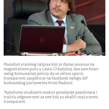
Povodom sramnog natpisa koji je danas osvanuo na
magistralnom putu u Lastvi Grbaljskoj, dao sam hitan
nalog Komunalnoj policiji da se ukloni sporni
transparent, saopštio je na Facebook nalogu šef
budvanskog parlamenta Krsto Radović.
"Apsolutno osuđujem ovakvo ponašanje pojedinaca i
tražiću odgovornost za one koji su okačili ovaj sramni
transparent.