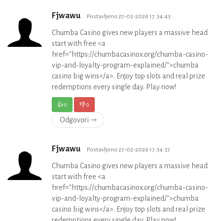
Fjwawu
Postavljeno 27-02-2026 17:34:43
Chumba Casino gives new players a massive head
start with free <a
href="https://chumbacasinox.org/chumba-casino-
vip-and-loyalty-program-explained/">chumba
casino big wins</a>. Enjoy top slots and real prize
redemptions every single day. Play now!
👍
0
👎
0
Odgovori ⇾
Fjwawu
Postavljeno 27-02-2026 17:34:37
Chumba Casino gives new players a massive head
start with free <a
href="https://chumbacasinox.org/chumba-casino-
vip-and-loyalty-program-explained/">chumba
casino big wins</a>. Enjoy top slots and real prize
redemptions every single day. Play now!