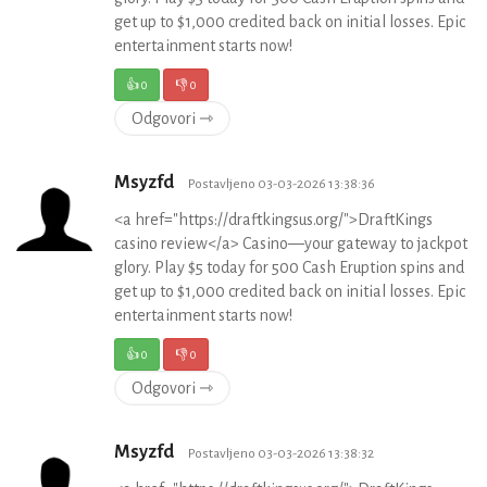
get up to $1,000 credited back on initial losses. Epic
entertainment starts now!
👍
0
👎
0
Odgovori ⇾
Msyzfd
Postavljeno 03-03-2026 13:38:36
<a href="https://draftkingsus.org/">DraftKings
casino review</a> Casino—your gateway to jackpot
glory. Play $5 today for 500 Cash Eruption spins and
get up to $1,000 credited back on initial losses. Epic
entertainment starts now!
👍
0
👎
0
Odgovori ⇾
Msyzfd
Postavljeno 03-03-2026 13:38:32