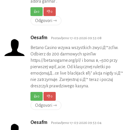
adora ganhar .
👍
0
👎
0
Odgovori ⇾
Oesafm
Postavljeno 17-03-2026 09:53:08
Betano Casino wzywa wszystkich zwyciД™zcГіw.
Odbierz do 200 darmowych spinГіw
https://betanogame.org/pl/ i bonus в‚¬500 przy
pierwszej wpЕ‚acie. Od klasycznej ruletki po
emocjonujД…ce live blackjack вЂ“ akcja nigdy siД™
nie zatrzymuje. Zarejestruj siД™ teraz i poczuj
dreszczyk prawdziwego kasyna.
👍
0
👎
0
Odgovori ⇾
Oesafm
Postavljeno 17-03-2026 09:53:04