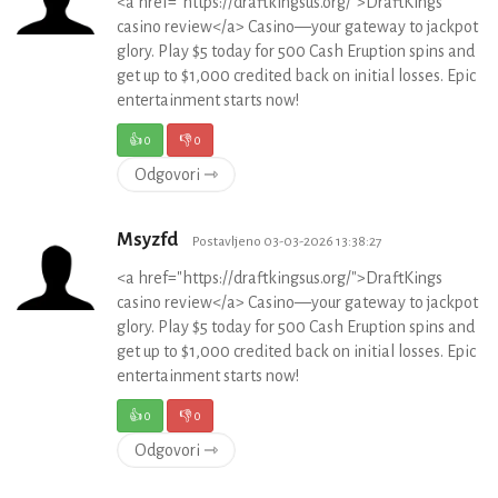
<a href="https://draftkingsus.org/">DraftKings
casino review</a> Casino—your gateway to jackpot
glory. Play $5 today for 500 Cash Eruption spins and
get up to $1,000 credited back on initial losses. Epic
entertainment starts now!
👍
0
👎
0
Odgovori ⇾
Msyzfd
Postavljeno 03-03-2026 13:38:27
<a href="https://draftkingsus.org/">DraftKings
casino review</a> Casino—your gateway to jackpot
glory. Play $5 today for 500 Cash Eruption spins and
get up to $1,000 credited back on initial losses. Epic
entertainment starts now!
👍
0
👎
0
Odgovori ⇾