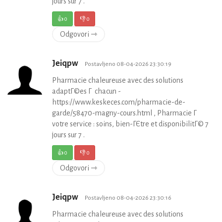
jours sur 7 .
👍
0
👎
0
Odgovori ⇾
Jeiqpw
Postavljeno 08-04-2026 23:30:19
Pharmacie chaleureuse avec des solutions
adaptГ©es Г chacun -
https://www.keskeces.com/pharmacie-de-
garde/58470-magny-cours.html , Pharmacie Г
votre service : soins, bien-ГЄtre et disponibilitГ© 7
jours sur 7 .
👍
0
👎
0
Odgovori ⇾
Jeiqpw
Postavljeno 08-04-2026 23:30:16
Pharmacie chaleureuse avec des solutions