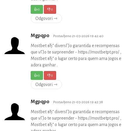
👍
0
👎
0
Odgovori ⇾
Mgpqpo
Postavljeno 21-03-2026 19:42:40
Mostbet вЂ“ diversГЈo garantida e recompensas
que vГЈo te surpreender - https://mostbetpt.pro/ ,
Mostbet вЂ“ o lugar certo para quem ama jogos e
adora ganhar .
👍
0
👎
0
Odgovori ⇾
Mgpqpo
Postavljeno 21-03-2026 19:42:38
Mostbet вЂ“ diversГЈo garantida e recompensas
que vГЈo te surpreender - https://mostbetpt.pro/ ,
Mostbet вЂ“ o lugar certo para quem ama jogos e
adora ganhar .