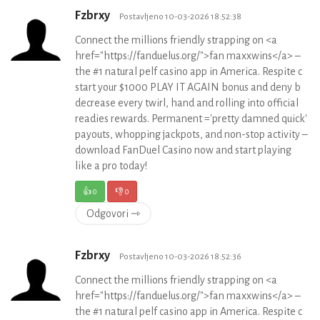
Fzbrxy
Postavljeno 10-03-2026 18:52:38
Connect the millions friendly strapping on <a
href="https://fanduelus.org/">fan maxxwins</a> –
the #1 natural pelf casino app in America. Respite c
start your $1000 PLAY IT AGAIN bonus and deny b
decrease every twirl, hand and rolling into official
readies rewards. Permanent ='pretty damned quick'
payouts, whopping jackpots, and non-stop activity –
download FanDuel Casino now and start playing
like a pro today!
👍
0
👎
0
Odgovori ⇾
Fzbrxy
Postavljeno 10-03-2026 18:52:36
Connect the millions friendly strapping on <a
href="https://fanduelus.org/">fan maxxwins</a> –
the #1 natural pelf casino app in America. Respite c