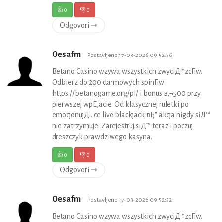
👍
0
👎
0
Odgovori ⇾
Oesafm
Postavljeno 17-03-2026 09:52:56
Betano Casino wzywa wszystkich zwyciД™zcГіw.
Odbierz do 200 darmowych spinГіw
https://betanogame.org/pl/ i bonus в‚¬500 przy
pierwszej wpЕ‚acie. Od klasycznej ruletki po
emocjonujД…ce live blackjack вЂ“ akcja nigdy siД™
nie zatrzymuje. Zarejestruj siД™ teraz i poczuj
dreszczyk prawdziwego kasyna.
👍
0
👎
0
Odgovori ⇾
Oesafm
Postavljeno 17-03-2026 09:52:52
Betano Casino wzywa wszystkich zwyciД™zcГіw.