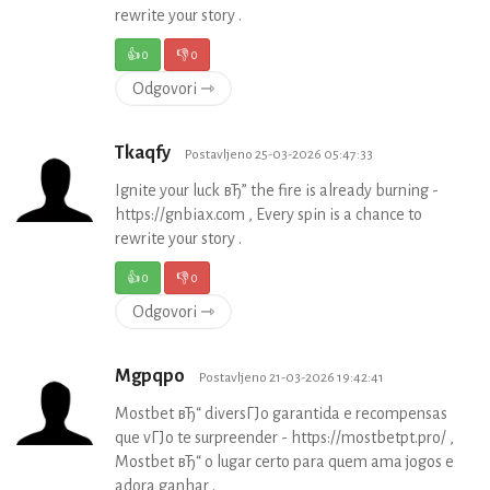
rewrite your story .
👍
0
👎
0
Odgovori ⇾
Tkaqfy
Postavljeno 25-03-2026 05:47:33
Ignite your luck вЂ” the fire is already burning -
https://gnbiax.com , Every spin is a chance to
rewrite your story .
👍
0
👎
0
Odgovori ⇾
Mgpqpo
Postavljeno 21-03-2026 19:42:41
Mostbet вЂ“ diversГЈo garantida e recompensas
que vГЈo te surpreender - https://mostbetpt.pro/ ,
Mostbet вЂ“ o lugar certo para quem ama jogos e
adora ganhar .