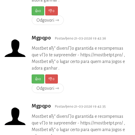
👍
0
👎
0
Odgovori ⇾
Mgpqpo
Postavljeno 21-03-2026 19:42:36
Mostbet вЂ“ diversГЈo garantida e recompensas
que vГЈo te surpreender - https://mostbetpt.pro/ ,
Mostbet вЂ“ o lugar certo para quem ama jogos e
adora ganhar .
👍
0
👎
0
Odgovori ⇾
Mgpqpo
Postavljeno 21-03-2026 19:42:35
Mostbet вЂ“ diversГЈo garantida e recompensas
que vГЈo te surpreender - https://mostbetpt.pro/ ,
Mostbet вЂ“ o lugar certo para quem ama jogos e