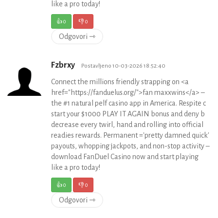
like a pro today!
👍
0
👎
0
Odgovori ⇾
Fzbrxy
Postavljeno 10-03-2026 18:52:40
Connect the millions friendly strapping on <a
href="https://fanduelus.org/">fan maxxwins</a> –
the #1 natural pelf casino app in America. Respite c
start your $1000 PLAY IT AGAIN bonus and deny b
decrease every twirl, hand and rolling into official
readies rewards. Permanent ='pretty damned quick'
payouts, whopping jackpots, and non-stop activity –
download FanDuel Casino now and start playing
like a pro today!
👍
0
👎
0
Odgovori ⇾