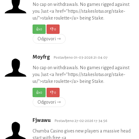
No cap on withdrawals. No games rigged against
you. Just <a href="https://stakeslotus.org/stake-
us/">stake roulette</a> being Stake.
👍
0
👎
0
Odgovori ⇾
Moyfrg
Postavljeno 01-03-2026 21:04:07
No cap on withdrawals. No games rigged against
you. Just <a href="https://stakeslotus.org/stake-
us/">stake roulette</a> being Stake.
👍
0
👎
0
Odgovori ⇾
Fjwawu
Postavljeno 27-02-2026 17:34:56
Chumba Casino gives new players a massive head
start with free <a