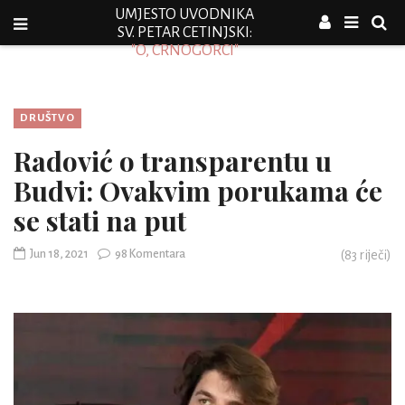
UMJESTO UVODNIKA
SV. PETAR CETINJSKI:
"O, CRNOGORCI"
DRUŠTVO
Radović o transparentu u
Budvi: Ovakvim porukama će
se stati na put
Jun 18, 2021
98 Komentara
(
83
riječi)