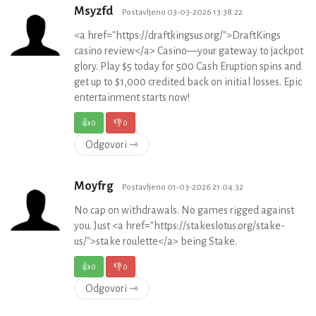
Msyzfd
Postavljeno 03-03-2026 13:38:22
<a href="https://draftkingsus.org/">DraftKings
casino review</a> Casino—your gateway to jackpot
glory. Play $5 today for 500 Cash Eruption spins and
get up to $1,000 credited back on initial losses. Epic
entertainment starts now!
👍
0
👎
0
Odgovori ⇾
Moyfrg
Postavljeno 01-03-2026 21:04:32
No cap on withdrawals. No games rigged against
you. Just <a href="https://stakeslotus.org/stake-
us/">stake roulette</a> being Stake.
👍
0
👎
0
Odgovori ⇾