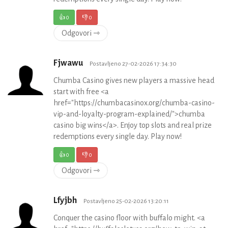
👍
0
👎
0
Odgovori ⇾
Fjwawu
Postavljeno 27-02-2026 17:34:30
Chumba Casino gives new players a massive head
start with free <a
href="https://chumbacasinox.org/chumba-casino-
vip-and-loyalty-program-explained/">chumba
casino big wins</a>. Enjoy top slots and real prize
redemptions every single day. Play now!
👍
0
👎
0
Odgovori ⇾
Lfyjbh
Postavljeno 25-02-2026 13:20:11
Conquer the casino floor with buffalo might. <a