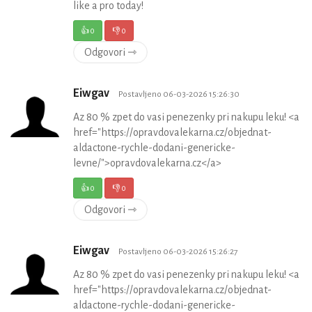
like a pro today!
👍
0
👎
0
Odgovori ⇾
Eiwgav
Postavljeno 06-03-2026 15:26:30
Az 80 % zpet do vasi penezenky pri nakupu leku! <a
href="https://opravdovalekarna.cz/objednat-
aldactone-rychle-dodani-genericke-
levne/">opravdovalekarna.cz</a>
👍
0
👎
0
Odgovori ⇾
Eiwgav
Postavljeno 06-03-2026 15:26:27
Az 80 % zpet do vasi penezenky pri nakupu leku! <a
href="https://opravdovalekarna.cz/objednat-
aldactone-rychle-dodani-genericke-