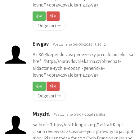
levne/">opravdovalekarna.cz</a>
👍
0
👎
0
Odgovori ⇾
Eiwgav
Postavljeno 06-03-2026 15:26:12
Az 80 % zpet do vasi penezenky pri nakupu leku! <a
href="https://opravdovalekarna.cz/objednat-
aldactone-rychle-dodani-genericke-
levne/">opravdovalekarna.cz</a>
👍
0
👎
0
Odgovori ⇾
Msyzfd
Postavljeno 03-03-2026 13:38:41
<a href="https://draftkingsus.org/">DraftKings
casino review</a> Casino—your gateway to jackpot
glory. Play $5 today for 500 Cash Eruption spins and