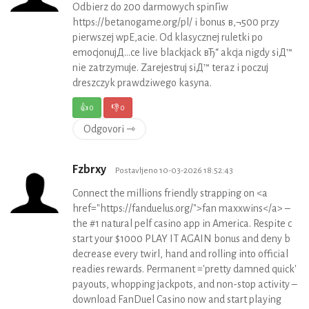
Odbierz do 200 darmowych spinГіw
https://betanogame.org/pl/ i bonus в‚¬500 przy
pierwszej wpЕ‚acie. Od klasycznej ruletki po
emocjonujД…ce live blackjack вЂ“ akcja nigdy siД™
nie zatrzymuje. Zarejestruj siД™ teraz i poczuj
dreszczyk prawdziwego kasyna.
👍
0
👎
0
Odgovori ⇾
Fzbrxy
Postavljeno 10-03-2026 18:52:43
Connect the millions friendly strapping on <a
href="https://fanduelus.org/">fan maxxwins</a> –
the #1 natural pelf casino app in America. Respite c
start your $1000 PLAY IT AGAIN bonus and deny b
decrease every twirl, hand and rolling into official
readies rewards. Permanent ='pretty damned quick'
payouts, whopping jackpots, and non-stop activity –
download FanDuel Casino now and start playing