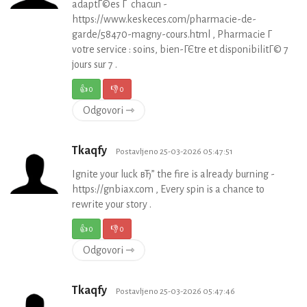
adaptГ©es Г chacun -
https://www.keskeces.com/pharmacie-de-
garde/58470-magny-cours.html , Pharmacie Г
votre service : soins, bien-ГЄtre et disponibilitГ© 7
jours sur 7 .
👍
0
👎
0
Odgovori ⇾
Tkaqfy
Postavljeno 25-03-2026 05:47:51
Ignite your luck вЂ” the fire is already burning -
https://gnbiax.com , Every spin is a chance to
rewrite your story .
👍
0
👎
0
Odgovori ⇾
Tkaqfy
Postavljeno 25-03-2026 05:47:46