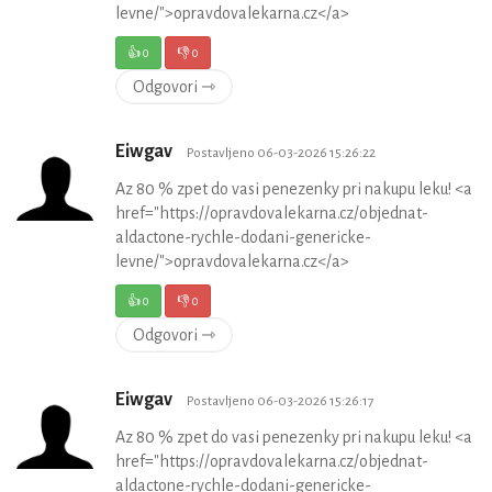
levne/">opravdovalekarna.cz</a>
👍
0
👎
0
Odgovori ⇾
Eiwgav
Postavljeno 06-03-2026 15:26:22
Az 80 % zpet do vasi penezenky pri nakupu leku! <a
href="https://opravdovalekarna.cz/objednat-
aldactone-rychle-dodani-genericke-
levne/">opravdovalekarna.cz</a>
👍
0
👎
0
Odgovori ⇾
Eiwgav
Postavljeno 06-03-2026 15:26:17
Az 80 % zpet do vasi penezenky pri nakupu leku! <a
href="https://opravdovalekarna.cz/objednat-
aldactone-rychle-dodani-genericke-