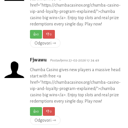
href="https://chumbacasinox.org/chumba-casino-
vip-and-loyalty-program-explained/">chumba
casino big wins</a>. Enjoy top slots and real prize
redemptions every single day. Play now!
👍
0
👎
0
Odgovori ⇾
Fjwawu
Postavljeno 27-02-2026 17:34:49
Chumba Casino gives new players a massive head
start with free <a
href="https://chumbacasinox.org/chumba-casino-
vip-and-loyalty-program-explained/">chumba
casino big wins</a>. Enjoy top slots and real prize
redemptions every single day. Play now!
👍
0
👎
0
Odgovori ⇾