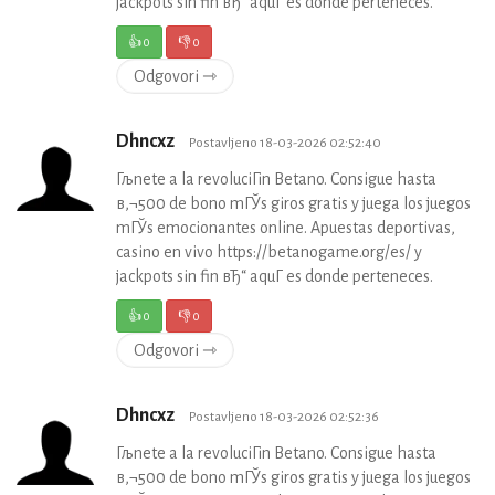
jackpots sin fin вЂ“ aquГ­ es donde perteneces.
👍
0
👎
0
Odgovori ⇾
Dhncxz
Postavljeno 18-03-2026 02:52:40
Гљnete a la revoluciГіn Betano. Consigue hasta
в‚¬500 de bono mГЎs giros gratis y juega los juegos
mГЎs emocionantes online. Apuestas deportivas,
casino en vivo https://betanogame.org/es/ y
jackpots sin fin вЂ“ aquГ­ es donde perteneces.
👍
0
👎
0
Odgovori ⇾
Dhncxz
Postavljeno 18-03-2026 02:52:36
Гљnete a la revoluciГіn Betano. Consigue hasta
в‚¬500 de bono mГЎs giros gratis y juega los juegos