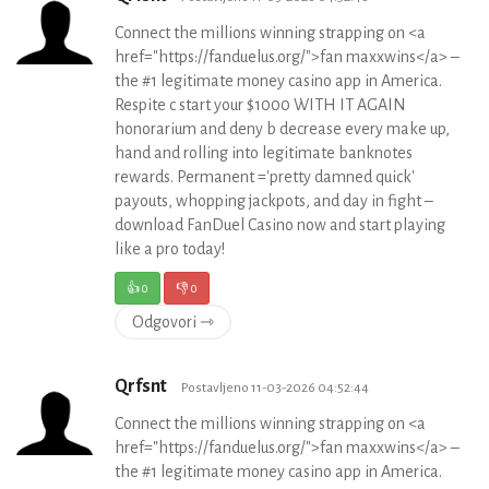
Connect the millions winning strapping on <a
href="https://fanduelus.org/">fan maxxwins</a> –
the #1 legitimate money casino app in America.
Respite c start your $1000 WITH IT AGAIN
honorarium and deny b decrease every make up,
hand and rolling into legitimate banknotes
rewards. Permanent ='pretty damned quick'
payouts, whopping jackpots, and day in fight –
download FanDuel Casino now and start playing
like a pro today!
👍
0
👎
0
Odgovori ⇾
Qrfsnt
Postavljeno 11-03-2026 04:52:44
Connect the millions winning strapping on <a
href="https://fanduelus.org/">fan maxxwins</a> –
the #1 legitimate money casino app in America.