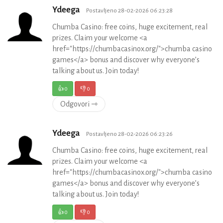
Ydeega
Postavljeno 28-02-2026 06:23:28
Chumba Casino: free coins, huge excitement, real
prizes. Claim your welcome <a
href="https://chumbacasinox.org/">chumba casino
games</a> bonus and discover why everyone’s
talking about us. Join today!
👍
0
👎
0
Odgovori ⇾
Ydeega
Postavljeno 28-02-2026 06:23:26
Chumba Casino: free coins, huge excitement, real
prizes. Claim your welcome <a
href="https://chumbacasinox.org/">chumba casino
games</a> bonus and discover why everyone’s
talking about us. Join today!
👍
0
👎
0