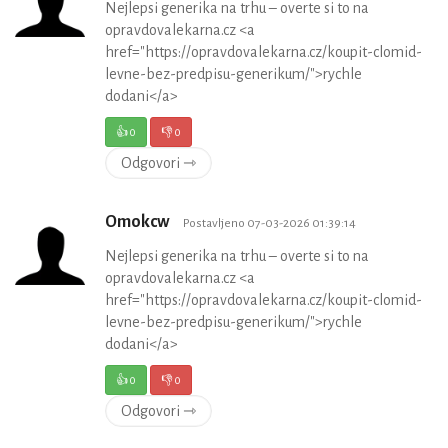
Nejlepsi generika na trhu – overte si to na
opravdovalekarna.cz <a
href="https://opravdovalekarna.cz/koupit-clomid-
levne-bez-predpisu-generikum/">rychle
dodani</a>
👍
0
👎
0
Odgovori ⇾
Omokcw
Postavljeno 07-03-2026 01:39:14
Nejlepsi generika na trhu – overte si to na
opravdovalekarna.cz <a
href="https://opravdovalekarna.cz/koupit-clomid-
levne-bez-predpisu-generikum/">rychle
dodani</a>
👍
0
👎
0
Odgovori ⇾