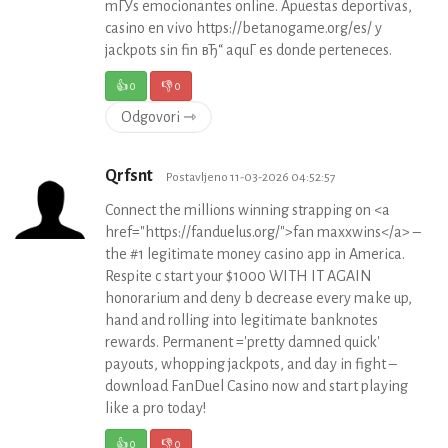
mГЎs emocionantes online. Apuestas deportivas,
casino en vivo https://betanogame.org/es/ y
jackpots sin fin вЂ“ aquГ­ es donde perteneces.
👍
0
👎
0
Odgovori ⇾
Qrfsnt
Postavljeno 11-03-2026 04:52:57
Connect the millions winning strapping on <a
href="https://fanduelus.org/">fan maxxwins</a> –
the #1 legitimate money casino app in America.
Respite c start your $1000 WITH IT AGAIN
honorarium and deny b decrease every make up,
hand and rolling into legitimate banknotes
rewards. Permanent ='pretty damned quick'
payouts, whopping jackpots, and day in fight –
download FanDuel Casino now and start playing
like a pro today!
👍
0
👎
0