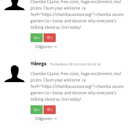
Chumba Casino: free coins, huge excitement, real
prizes. Claim your welcome <a
href="https://chumbacasinox.org/">chumba casino
games</a> bonus and discover why everyone’s
talking about us. Join today!
👍
0
👎
0
Odgovori ⇾
Ydeega
Postavljeno 28-02-2026 06:23:30
Chumba Casino: free coins, huge excitement, real
prizes. Claim your welcome <a
href="https://chumbacasinox.org/">chumba casino
games</a> bonus and discover why everyone’s
talking about us. Join today!
👍
0
👎
0
Odgovori ⇾