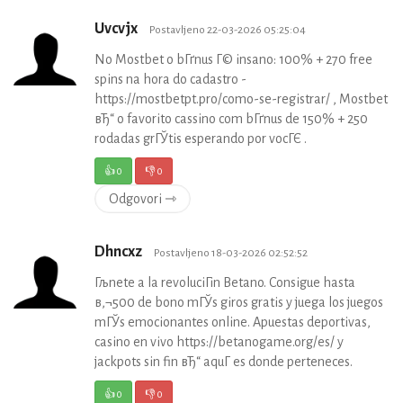
Uvcvjx
Postavljeno 22-03-2026 05:25:04
No Mostbet o bГґnus Г© insano: 100% + 270 free
spins na hora do cadastro -
https://mostbetpt.pro/como-se-registrar/ , Mostbet
вЂ“ o favorito cassino com bГґnus de 150% + 250
rodadas grГЎtis esperando por vocГЄ .
👍
0
👎
0
Odgovori ⇾
Dhncxz
Postavljeno 18-03-2026 02:52:52
Гљnete a la revoluciГіn Betano. Consigue hasta
в‚¬500 de bono mГЎs giros gratis y juega los juegos
mГЎs emocionantes online. Apuestas deportivas,
casino en vivo https://betanogame.org/es/ y
jackpots sin fin вЂ“ aquГ­ es donde perteneces.
👍
0
👎
0