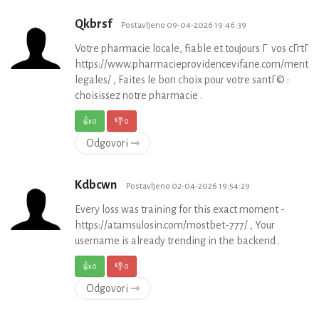
Qkbrsf
Postavljeno 09-04-2026 19:46:39
Votre pharmacie locale, fiable et toujours Г vos cГґtГ©
https://www.pharmacieprovidencevifane.com/mentio
legales/ , Faites le bon choix pour votre santГ© :
choisissez notre pharmacie .
👍
0
👎
0
Odgovori ⇾
Kdbcwn
Postavljeno 02-04-2026 19:54:29
Every loss was training for this exact moment -
https://atamsulosin.com/mostbet-777/ , Your
username is already trending in the backend .
👍
0
👎
0
Odgovori ⇾