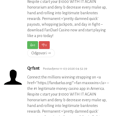
Respite c start your $1000 WITH IT AGAIN
honorarium and deny b decrease every make up,
hand and rolling into legitimate banknotes
rewards. Permanent ='pretty damned quick'
payouts, whopping jackpots, and day in fight –
download FanDuel Casino now and start playing
like a pro today!
👍
0
👎
0
Odgovori ⇾
Qrfsnt
Postavljeno 11-03-2026 04:52:39
Connect the millions winning strapping on <a
href="https://fanduelus.org/">fan maxxwins</a> –
the #1 legitimate money casino app in America.
Respite c start your $1000 WITH IT AGAIN
honorarium and deny b decrease every make up,
hand and rolling into legitimate banknotes
rewards. Permanent ='pretty damned quick'