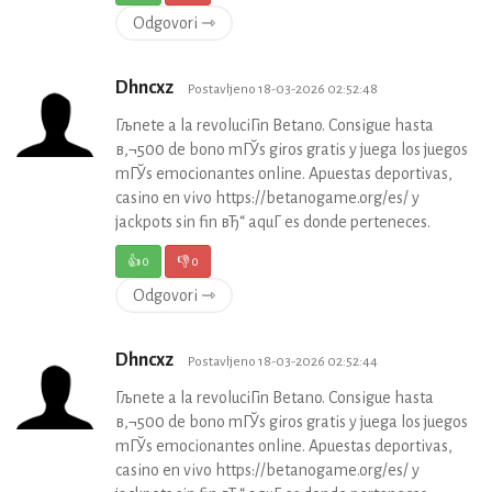
Odgovori ⇾
Dhncxz
Postavljeno 18-03-2026 02:52:48
Гљnete a la revoluciГіn Betano. Consigue hasta
в‚¬500 de bono mГЎs giros gratis y juega los juegos
mГЎs emocionantes online. Apuestas deportivas,
casino en vivo https://betanogame.org/es/ y
jackpots sin fin вЂ“ aquГ­ es donde perteneces.
👍
0
👎
0
Odgovori ⇾
Dhncxz
Postavljeno 18-03-2026 02:52:44
Гљnete a la revoluciГіn Betano. Consigue hasta
в‚¬500 de bono mГЎs giros gratis y juega los juegos
mГЎs emocionantes online. Apuestas deportivas,
casino en vivo https://betanogame.org/es/ y