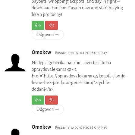
payouts, whopping jackpots, and day in fight –
download FanDuel Casino now and start playing
like a pro today!
👍
0
👎
0
Odgovori ⇾
Omokcw
Postavljeno 07-03-2026 01:39:17
Nejlepsi generika na trhu – overte si to na
opravdovalekarna.cz <a
href="https://opravdovalekarna.cz/koupit-clomid-
levne-bez-predpisu-generikum/">rychle
dodani</a>
👍
0
👎
0
Odgovori ⇾
Omokcw
Postavljeno 07-03-2026 01:39:15