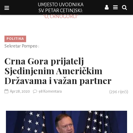
UMJESTO UVODNIKA
SV. PETAR CETINJSKI:
"O, CRNOGORCI"
POLITIKA
Sekretar Pompeo :
Crna Gora prijatelj
Sjedinjenim Američkim
Državama i važan partner
Apr 28, 2020
98 Komentara
(
296
riječi)