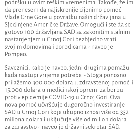
podršku u ovim teškim vremenima. Takođe, želim
da prenesem da najiskrenije cijenimo pomoć
Vlade Crne Gore u povratku naših državljana u
Sjedinjene Američke Države. Omogućili ste da se
gotovo 100 državljana SAD sa zakonitim stalnim
nastanjenjem u Crnoj Gori bezbjedno vrati
svojim domovima i porodicama - naveo je
Pompeo.
Saveznici, kako je naveo, jedni drugima pomažu
kada nastupi vrijeme potrebe. - Stoga ponosno
prilažemo 300.000 dolara u zdravstenoj pomoći i
15.000 dolara u medicinskoj opremi za borbu
protiv epidemije COVID-19 u Crnoj Gori. Ova
nova pomoć učvršćuje dugoročno investiranje
SAD u Crnoj Gori koje ukupno iznosi više od 332
miliona dolara i uključuje više od milion dolara
za zdravstvo - naveo je državni sekretar SAD.