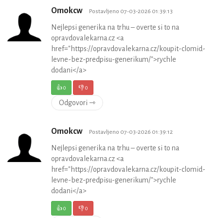
Omokcw
Postavljeno 07-03-2026 01:39:13
Nejlepsi generika na trhu – overte si to na
opravdovalekarna.cz <a
href="https://opravdovalekarna.cz/koupit-clomid-
levne-bez-predpisu-generikum/">rychle
dodani</a>
👍
0
👎
0
Odgovori ⇾
Omokcw
Postavljeno 07-03-2026 01:39:12
Nejlepsi generika na trhu – overte si to na
opravdovalekarna.cz <a
href="https://opravdovalekarna.cz/koupit-clomid-
levne-bez-predpisu-generikum/">rychle
dodani</a>
👍
0
👎
0