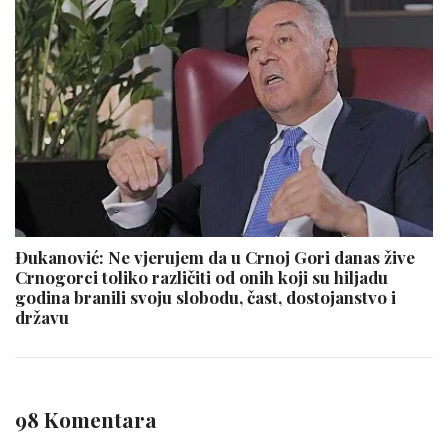
Đukanović: Ne vjerujem da u Crnoj Gori danas žive
Crnogorci toliko različiti od onih koji su hiljadu
godina branili svoju slobodu, čast, dostojanstvo i
državu
98 Komentara