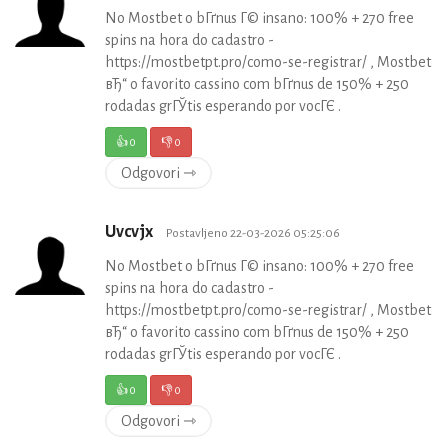
No Mostbet o bГґnus Г© insano: 100% + 270 free
spins na hora do cadastro -
https://mostbetpt.pro/como-se-registrar/ , Mostbet
вЂ“ o favorito cassino com bГґnus de 150% + 250
rodadas grГЎtis esperando por vocГЄ .
👍
0
👎
0
Odgovori ⇾
Uvcvjx
Postavljeno 22-03-2026 05:25:06
No Mostbet o bГґnus Г© insano: 100% + 270 free
spins na hora do cadastro -
https://mostbetpt.pro/como-se-registrar/ , Mostbet
вЂ“ o favorito cassino com bГґnus de 150% + 250
rodadas grГЎtis esperando por vocГЄ .
👍
0
👎
0
Odgovori ⇾