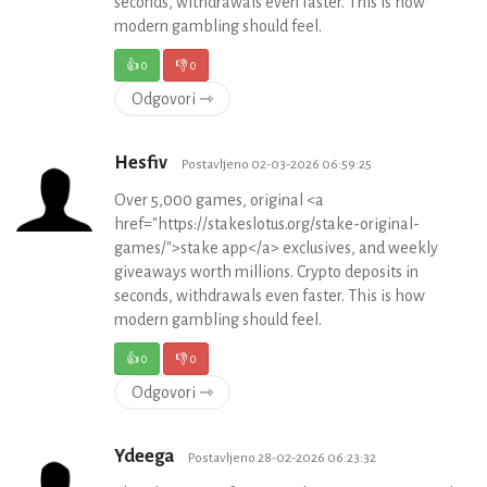
seconds, withdrawals even faster. This is how
modern gambling should feel.
👍
0
👎
0
Odgovori ⇾
Hesfiv
Postavljeno 02-03-2026 06:59:25
Over 5,000 games, original <a
href="https://stakeslotus.org/stake-original-
games/">stake app</a> exclusives, and weekly
giveaways worth millions. Crypto deposits in
seconds, withdrawals even faster. This is how
modern gambling should feel.
👍
0
👎
0
Odgovori ⇾
Ydeega
Postavljeno 28-02-2026 06:23:32