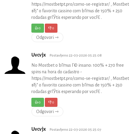
https://mostbetpt.pro/como-se-registrar/ , Mostbet
вЂ“ o favorito cassino com bГґnus de 150% + 250
rodadas grГЎtis esperando por vocГЄ .
👍
0
👎
0
Odgovori ⇾
Uvcvjx
Postavljeno 22-03-2026 05:25:08
No Mostbet o bГґnus Г© insano: 100% + 270 free
spins na hora do cadastro -
https://mostbetpt.pro/como-se-registrar/ , Mostbet
вЂ“ o favorito cassino com bГґnus de 150% + 250
rodadas grГЎtis esperando por vocГЄ .
👍
0
👎
0
Odgovori ⇾
Uvcvjx
Postavljeno 22-03-2026 05:25:07