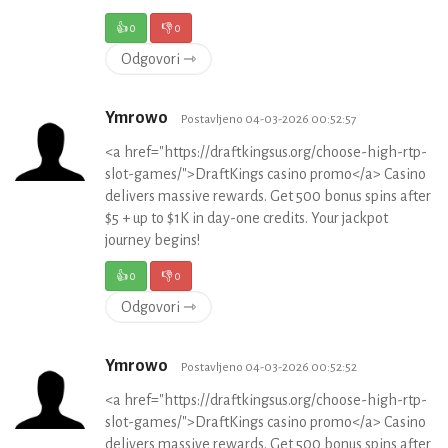
👍
0
👎
0
Odgovori ⇾
Ymrowo
Postavljeno 04-03-2026 00:52:57
<a href="https://draftkingsus.org/choose-high-rtp-
slot-games/">DraftKings casino promo</a> Casino
delivers massive rewards. Get 500 bonus spins after
$5 + up to $1K in day-one credits. Your jackpot
journey begins!
👍
0
👎
0
Odgovori ⇾
Ymrowo
Postavljeno 04-03-2026 00:52:52
<a href="https://draftkingsus.org/choose-high-rtp-
slot-games/">DraftKings casino promo</a> Casino
delivers massive rewards. Get 500 bonus spins after