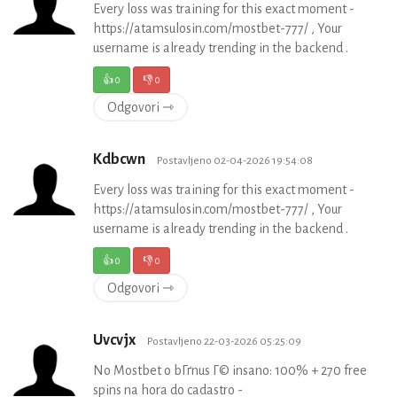
Every loss was training for this exact moment -
https://atamsulosin.com/mostbet-777/ , Your
username is already trending in the backend .
👍
0
👎
0
Odgovori ⇾
Kdbcwn
Postavljeno 02-04-2026 19:54:08
Every loss was training for this exact moment -
https://atamsulosin.com/mostbet-777/ , Your
username is already trending in the backend .
👍
0
👎
0
Odgovori ⇾
Uvcvjx
Postavljeno 22-03-2026 05:25:09
No Mostbet o bГґnus Г© insano: 100% + 270 free
spins na hora do cadastro -