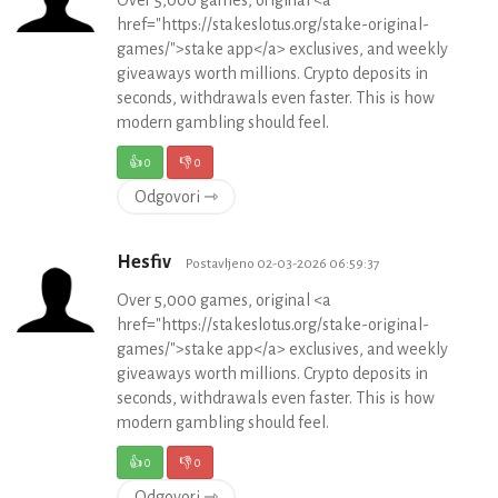
Over 5,000 games, original <a
href="https://stakeslotus.org/stake-original-
games/">stake app</a> exclusives, and weekly
giveaways worth millions. Crypto deposits in
seconds, withdrawals even faster. This is how
modern gambling should feel.
👍
0
👎
0
Odgovori ⇾
Hesfiv
Postavljeno 02-03-2026 06:59:37
Over 5,000 games, original <a
href="https://stakeslotus.org/stake-original-
games/">stake app</a> exclusives, and weekly
giveaways worth millions. Crypto deposits in
seconds, withdrawals even faster. This is how
modern gambling should feel.
👍
0
👎
0
Odgovori ⇾