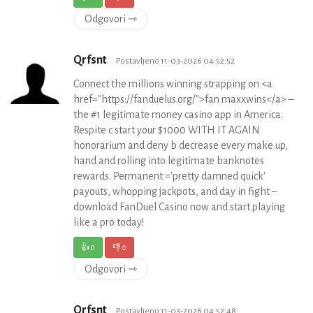
Odgovori ⇾
Qrfsnt
Postavljeno 11-03-2026 04:52:52
Connect the millions winning strapping on <a
href="https://fanduelus.org/">fan maxxwins</a> –
the #1 legitimate money casino app in America.
Respite c start your $1000 WITH IT AGAIN
honorarium and deny b decrease every make up,
hand and rolling into legitimate banknotes
rewards. Permanent ='pretty damned quick'
payouts, whopping jackpots, and day in fight –
download FanDuel Casino now and start playing
like a pro today!
👍
0
👎
0
Odgovori ⇾
Qrfsnt
Postavljeno 11-03-2026 04:52:48