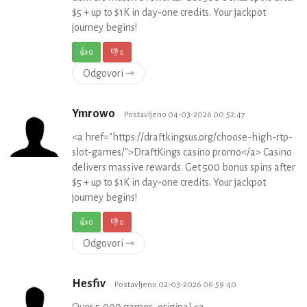
$5 + up to $1K in day-one credits. Your jackpot
journey begins!
👍
0
👎
0
Odgovori ⇾
Ymrowo
Postavljeno 04-03-2026 00:52:47
<a href="https://draftkingsus.org/choose-high-rtp-
slot-games/">DraftKings casino promo</a> Casino
delivers massive rewards. Get 500 bonus spins after
$5 + up to $1K in day-one credits. Your jackpot
journey begins!
👍
0
👎
0
Odgovori ⇾
Hesfiv
Postavljeno 02-03-2026 06:59:40