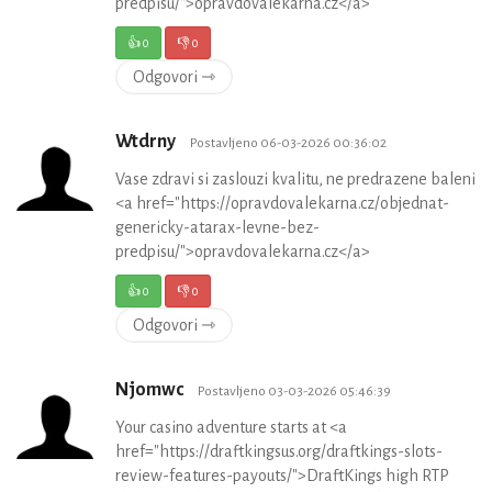
predpisu/">opravdovalekarna.cz</a>
👍
0
👎
0
Odgovori ⇾
Wtdrny
Postavljeno 06-03-2026 00:36:02
Vase zdravi si zaslouzi kvalitu, ne predrazene baleni
<a href="https://opravdovalekarna.cz/objednat-
genericky-atarax-levne-bez-
predpisu/">opravdovalekarna.cz</a>
👍
0
👎
0
Odgovori ⇾
Njomwc
Postavljeno 03-03-2026 05:46:39
Your casino adventure starts at <a
href="https://draftkingsus.org/draftkings-slots-
review-features-payouts/">DraftKings high RTP