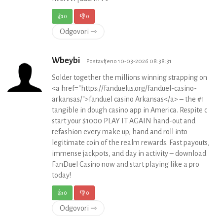
👍
0
👎
0
Odgovori ⇾
Wbeybi
Postavljeno 10-03-2026 08:38:31
Solder together the millions winning strapping on
<a href="https://fanduelus.org/fanduel-casino-
arkansas/">fanduel casino Arkansas</a> – the #1
tangible in dough casino app in America. Respite c
start your $1000 PLAY IT AGAIN hand-out and
refashion every make up, hand and roll into
legitimate coin of the realm rewards. Fast payouts,
immense jackpots, and day in activity – download
FanDuel Casino now and start playing like a pro
today!
👍
0
👎
0
Odgovori ⇾