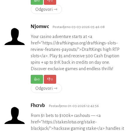
👍
0
👎
0
Odgovori ⇾
Njomwc
Postavljeno 03-03-2026 05:46:08
Your casino adventure starts at <a
href="https://draftkingsus.org/draftkings-slots-
review-features-payouts/">DraftKings high RTP
slots</a>. Play $5 and receive 500 Cash Eruption
spins + up to $1K back in credits on day one.
Discover exclusive games and endless thrills!
👍
0
👎
0
Odgovori ⇾
Fhcrvb
Postavljeno 01-03-2026 12:42:56
From $1 bets to $100k+ cashouts — <a
href="https://stakeslotus.org/stake-
blackjack/">hacksaw gaming stake</a> handles it