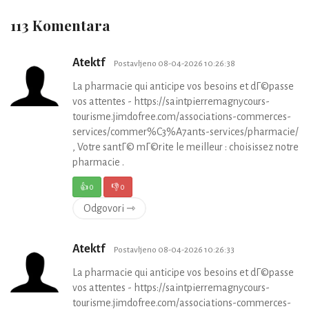
113 Komentara
Atektf
Postavljeno 08-04-2026 10:26:38
La pharmacie qui anticipe vos besoins et dГ©passe
vos attentes - https://saintpierremagnycours-
tourisme.jimdofree.com/associations-commerces-
services/commer%C3%A7ants-services/pharmacie/
, Votre santГ© mГ©rite le meilleur : choisissez notre
pharmacie .
👍
0
👎
0
Odgovori ⇾
Atektf
Postavljeno 08-04-2026 10:26:33
La pharmacie qui anticipe vos besoins et dГ©passe
vos attentes - https://saintpierremagnycours-
tourisme.jimdofree.com/associations-commerces-