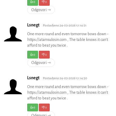
👍
0
👎
0
Odgovori ⇾
Lsnegt
Postavljeno 24-03-2026 17:14:51
One more round and even tomorrow bows down -
https://atamsulosin.com , The table knows it can't
afford to beat you twice .
👍
0
👎
0
Odgovori ⇾
Lsnegt
Postavljeno 24-03-2026 17:14:50
One more round and even tomorrow bows down -
https://atamsulosin.com , The table knows it can't
afford to beat you twice .
👍
0
👎
0
Odgovori ⇾