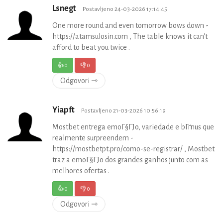
Lsnegt
Postavljeno 24-03-2026 17:14:45
One more round and even tomorrow bows down -
https://atamsulosin.com , The table knows it can't
afford to beat you twice .
👍
0
👎
0
Odgovori ⇾
Yiapft
Postavljeno 21-03-2026 10:56:19
Mostbet entrega emoГ§ГЈo, variedade e bГґnus que
realmente surpreendem -
https://mostbetpt.pro/como-se-registrar/ , Mostbet
traz a emoГ§ГЈo dos grandes ganhos junto com as
melhores ofertas .
👍
0
👎
0
Odgovori ⇾