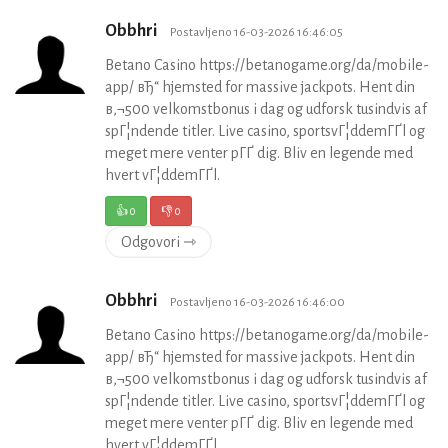
Obbhri
Postavljeno 16-03-2026 16:46:05
Betano Casino https://betanogame.org/da/mobile-
app/ вЂ“ hjemsted for massive jackpots. Hent din
в‚¬500 velkomstbonus i dag og udforsk tusindvis af
spГ¦ndende titler. Live casino, sportsvГ¦ddemГҐl og
meget mere venter pГҐ dig. Bliv en legende med
hvert vГ¦ddemГҐl.
👍
0
👎
0
Odgovori ⇾
Obbhri
Postavljeno 16-03-2026 16:46:00
Betano Casino https://betanogame.org/da/mobile-
app/ вЂ“ hjemsted for massive jackpots. Hent din
в‚¬500 velkomstbonus i dag og udforsk tusindvis af
spГ¦ndende titler. Live casino, sportsvГ¦ddemГҐl og
meget mere venter pГҐ dig. Bliv en legende med
hvert vГ¦ddemГҐl.