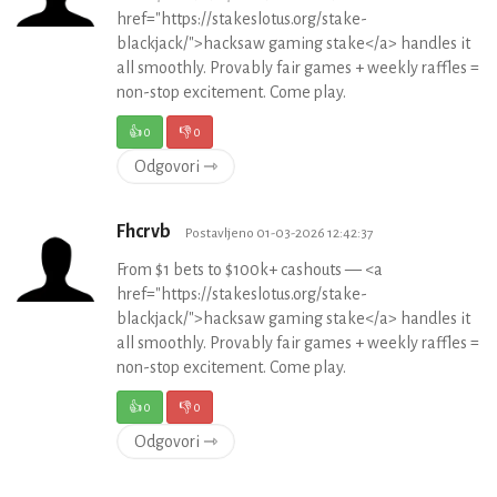
href="https://stakeslotus.org/stake-
blackjack/">hacksaw gaming stake</a> handles it
all smoothly. Provably fair games + weekly raffles =
non-stop excitement. Come play.
👍
0
👎
0
Odgovori ⇾
Fhcrvb
Postavljeno 01-03-2026 12:42:37
From $1 bets to $100k+ cashouts — <a
href="https://stakeslotus.org/stake-
blackjack/">hacksaw gaming stake</a> handles it
all smoothly. Provably fair games + weekly raffles =
non-stop excitement. Come play.
👍
0
👎
0
Odgovori ⇾