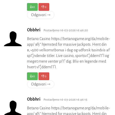
👍
0
👎
0
Odgovori ⇾
Obbhri
Postavljeno 16-03-2026 16:46:20
Betano Casino https://betanogame.org/da/mobile-
app/ вЂ“ hjemsted for massive jackpots. Hent din
в‚¬500 velkomstbonus i dag og udforsk tusindvis af
spГ¦ndende titler. Live casino, sportsvГ¦ddemГҐl og
meget mere venter pГҐ dig. Bliv en legende med
hvert vГ¦ddemГҐl.
👍
0
👎
0
Odgovori ⇾
Obbhri
Postavljeno 16-03-2026 16:46:15
Betano Casino https://betanogame.org/da/mobile-
app/ вЂ“ hjemsted for massive jackpots. Hent din