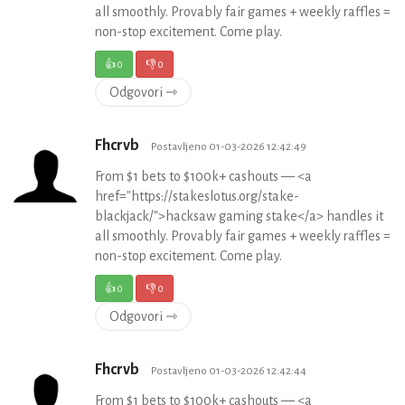
all smoothly. Provably fair games + weekly raffles =
non-stop excitement. Come play.
👍
0
👎
0
Odgovori ⇾
Fhcrvb
Postavljeno 01-03-2026 12:42:49
From $1 bets to $100k+ cashouts — <a
href="https://stakeslotus.org/stake-
blackjack/">hacksaw gaming stake</a> handles it
all smoothly. Provably fair games + weekly raffles =
non-stop excitement. Come play.
👍
0
👎
0
Odgovori ⇾
Fhcrvb
Postavljeno 01-03-2026 12:42:44
From $1 bets to $100k+ cashouts — <a