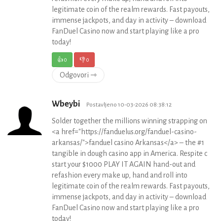
legitimate coin of the realm rewards. Fast payouts,
immense jackpots, and day in activity – download
FanDuel Casino now and start playing like a pro
today!
👍
0
👎
0
Odgovori ⇾
Wbeybi
Postavljeno 10-03-2026 08:38:12
Solder together the millions winning strapping on
<a href="https://fanduelus.org/fanduel-casino-
arkansas/">fanduel casino Arkansas</a> – the #1
tangible in dough casino app in America. Respite c
start your $1000 PLAY IT AGAIN hand-out and
refashion every make up, hand and roll into
legitimate coin of the realm rewards. Fast payouts,
immense jackpots, and day in activity – download
FanDuel Casino now and start playing like a pro
today!