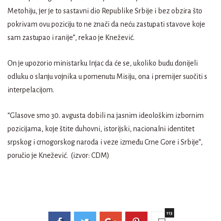
Metohiju, jer je to sastavni dio Republike Srbije i bez obzira što
pokrivam ovu poziciju to ne znači da neću zastupati stavove koje
sam zastupao i ranije”, rekao je Knežević.
On je upozorio ministarku Injac da će se, ukoliko budu donijeli
odluku o slanju vojnika u pomenutu Misiju, ona i premijer suočiti s
interpelacijom.
“Glasove smo 30. avgusta dobili na jasnim ideološkim izbornim
pozicijama, koje štite duhovni, istorijski, nacionalni identitet
srpskog i crnogorskog naroda i veze između Crne Gore i Srbije”,
poručio je Knežević. (izvor: CDM)
113