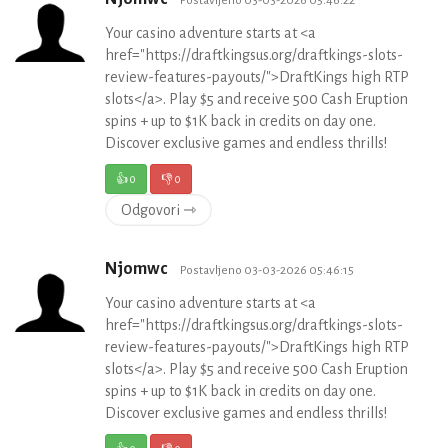
Your casino adventure starts at <a
href="https://draftkingsus.org/draftkings-slots-
review-features-payouts/">DraftKings high RTP
slots</a>. Play $5 and receive 500 Cash Eruption
spins + up to $1K back in credits on day one.
Discover exclusive games and endless thrills!
👍
0
👎
0
Odgovori ⇾
Njomwc
Postavljeno 03-03-2026 05:46:15
Your casino adventure starts at <a
href="https://draftkingsus.org/draftkings-slots-
review-features-payouts/">DraftKings high RTP
slots</a>. Play $5 and receive 500 Cash Eruption
spins + up to $1K back in credits on day one.
Discover exclusive games and endless thrills!