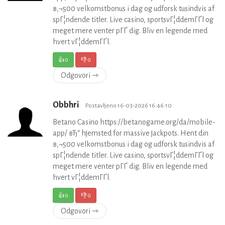
в‚¬500 velkomstbonus i dag og udforsk tusindvis af
spГ¦ndende titler. Live casino, sportsvГ¦ddemГҐl og
meget mere venter pГҐ dig. Bliv en legende med
hvert vГ¦ddemГҐl.
👍
0
👎
0
Odgovori ⇾
Obbhri
Postavljeno 16-03-2026 16:46:10
Betano Casino https://betanogame.org/da/mobile-
app/ вЂ“ hjemsted for massive jackpots. Hent din
в‚¬500 velkomstbonus i dag og udforsk tusindvis af
spГ¦ndende titler. Live casino, sportsvГ¦ddemГҐl og
meget mere venter pГҐ dig. Bliv en legende med
hvert vГ¦ddemГҐl.
👍
0
👎
0
Odgovori ⇾