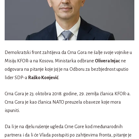
Demokratski front zahtijeva da Crna Gora ne šalje svoje vojnike u
Misiju KFOR-a na Kosovu. Ministarka odbrane
Olivera Injac
ne
odgovara na pitanje koje joj je na Odboru za bezbjednost uputio
lider SDP-a
Raško Konjević
.
Crna Gora je 23. oktobra 2018. godine, 29. zemlja članica KFOR-a.
Crna Gora je kao članica NATO preuzela obaveze koje mora
ispuniti.
Da li je na djelu rušenje ugleda Crne Gore kod međunarodnih
partnera i da li će Vlada postupiti po zahtjevima Fronta, pitanje je