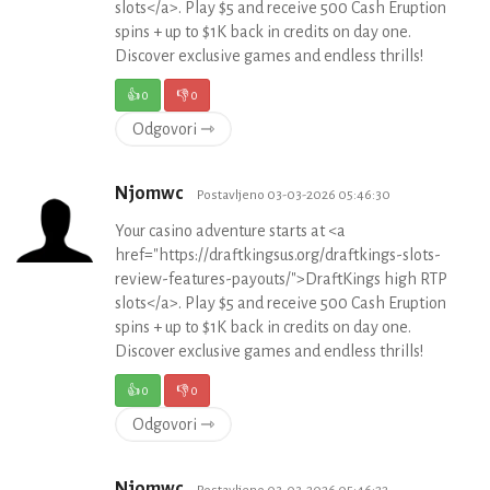
slots</a>. Play $5 and receive 500 Cash Eruption
spins + up to $1K back in credits on day one.
Discover exclusive games and endless thrills!
👍
0
👎
0
Odgovori ⇾
Njomwc
Postavljeno 03-03-2026 05:46:30
Your casino adventure starts at <a
href="https://draftkingsus.org/draftkings-slots-
review-features-payouts/">DraftKings high RTP
slots</a>. Play $5 and receive 500 Cash Eruption
spins + up to $1K back in credits on day one.
Discover exclusive games and endless thrills!
👍
0
👎
0
Odgovori ⇾
Njomwc
Postavljeno 03-03-2026 05:46:22