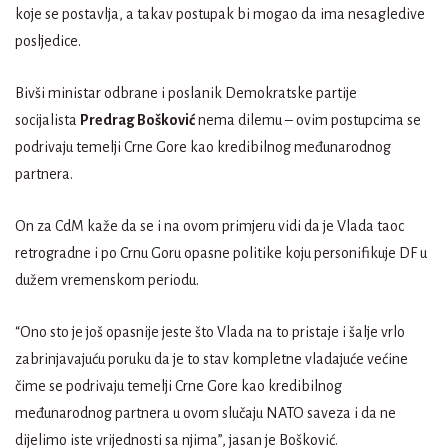
koje se postavlja, a takav postupak bi mogao da ima nesagledive
posljedice.
Bivši ministar odbrane i poslanik Demokratske partije
socijalista
Predrag Bošković
nema dilemu – ovim postupcima se
podrivaju temelji Crne Gore kao kredibilnog međunarodnog
partnera.
On za CdM kaže da se i na ovom primjeru vidi da je Vlada taoc
retrogradne i po Crnu Goru opasne politike koju personifikuje DF u
dužem vremenskom periodu.
“Ono sto je još opasnije jeste što Vlada na to pristaje i šalje vrlo
zabrinjavajuću poruku da je to stav kompletne vladajuće većine
čime se podrivaju temelji Crne Gore kao kredibilnog
međunarodnog partnera u ovom slučaju NATO saveza i da ne
dijelimo iste vrijednosti sa njima”, jasan je Bošković.