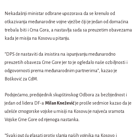
Nekadašnji ministar odbrane upozorava da se krenulo od
otkazivanja međunarodne vojne vježbe čiji je jedan od domaćina
trebala biti i Crna Gora, a nastavlja sada sa preuzetim obavezama
kada je misija na Kosovu u pitanju.
“DPS će nastaviti da insistira na ispunjvanju međunarodno
preuzetih obaveza Crne Gore jer to je ogledalo naše ozbiljnosti i
odgovornosti prema međunarodnim partnerima”, kazao je
Bošković za CdM.
Podsjećamo, predsjednik skupštinskog Odbora za bezbjednost i
jedan od lidera DF-a
Milan Knežević
je prošle sedmice kazao da je
učešće crnogorske vojske u misiji na Kosovu je najveća sramota
Vojske Crne Gore od njenoga nastanka.
“Svaki put ću glasati protiv slanja naših vojnika na Kosovo i