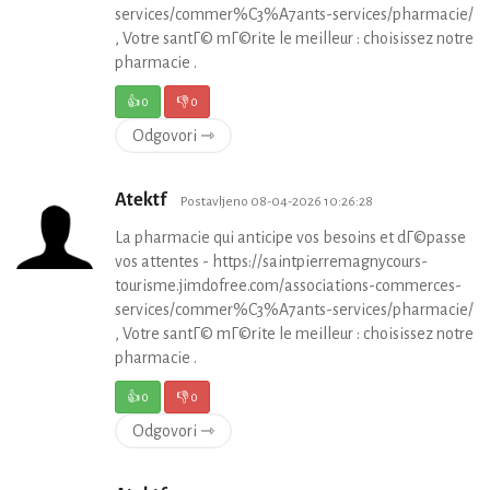
services/commer%C3%A7ants-services/pharmacie/
, Votre santГ© mГ©rite le meilleur : choisissez notre
pharmacie .
👍
0
👎
0
Odgovori ⇾
Atektf
Postavljeno 08-04-2026 10:26:28
La pharmacie qui anticipe vos besoins et dГ©passe
vos attentes - https://saintpierremagnycours-
tourisme.jimdofree.com/associations-commerces-
services/commer%C3%A7ants-services/pharmacie/
, Votre santГ© mГ©rite le meilleur : choisissez notre
pharmacie .
👍
0
👎
0
Odgovori ⇾