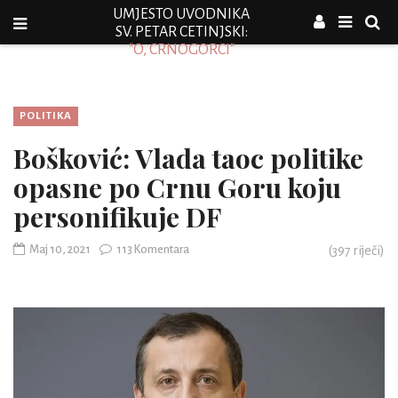
UMJESTO UVODNIKA
SV. PETAR CETINJSKI:
"O, CRNOGORCI"
POLITIKA
Bošković: Vlada taoc politike
opasne po Crnu Goru koju
personifikuje DF
Maj 10, 2021
113 Komentara
(
397
riječi)