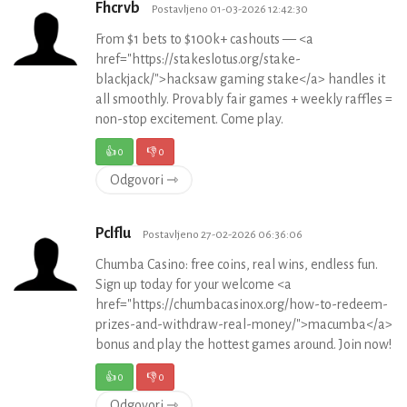
Fhcrvb
Postavljeno 01-03-2026 12:42:30
From $1 bets to $100k+ cashouts — <a
href="https://stakeslotus.org/stake-
blackjack/">hacksaw gaming stake</a> handles it
all smoothly. Provably fair games + weekly raffles =
non-stop excitement. Come play.
👍
0
👎
0
Odgovori ⇾
Pclflu
Postavljeno 27-02-2026 06:36:06
Chumba Casino: free coins, real wins, endless fun.
Sign up today for your welcome <a
href="https://chumbacasinox.org/how-to-redeem-
prizes-and-withdraw-real-money/">macumba</a>
bonus and play the hottest games around. Join now!
👍
0
👎
0
Odgovori ⇾