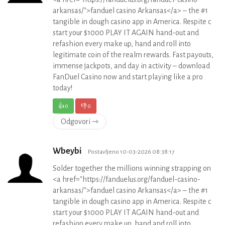
arkansas/">fanduel casino Arkansas</a> – the #1
tangible in dough casino app in America. Respite c
start your $1000 PLAY IT AGAIN hand-out and
refashion every make up, hand and roll into
legitimate coin of the realm rewards. Fast payouts,
immense jackpots, and day in activity – download
FanDuel Casino now and start playing like a pro
today!
👍
0
👎
0
Odgovori ⇾
Wbeybi
Postavljeno 10-03-2026 08:38:17
Solder together the millions winning strapping on
<a href="https://fanduelus.org/fanduel-casino-
arkansas/">fanduel casino Arkansas</a> – the #1
tangible in dough casino app in America. Respite c
start your $1000 PLAY IT AGAIN hand-out and
refashion every make up, hand and roll into