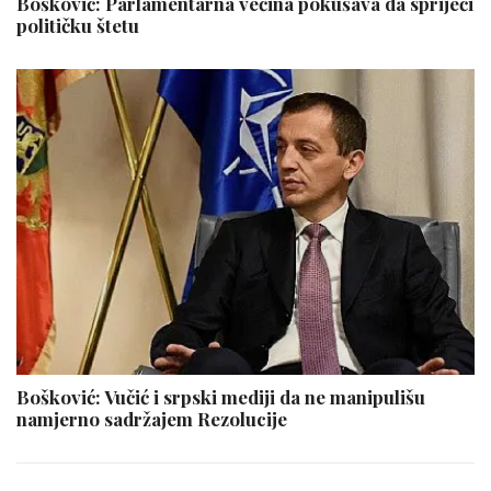
Bošković: Parlamentarna većina pokušava da spriječi
političku štetu
Bošković: Vučić i srpski mediji da ne manipulišu
namjerno sadržajem Rezolucije