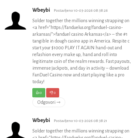
Wbeybi
Postavljeno 10-03-2026 08:38:26
Solder together the millions winning strapping on
<a href="https://fanduelus.org/fanduel-casino-
arkansas/">fanduel casino Arkansas</a> – the #1
tangible in dough casino app in America. Respite c
start your $1000 PLAY IT AGAIN hand-out and
refashion every make up, hand and roll into
legitimate coin of the realm rewards. Fast payouts,
immense jackpots, and day in activity – download
FanDuel Casino now and start playing like a pro
today!
👍
0
👎
0
Odgovori ⇾
Wbeybi
Postavljeno 10-03-2026 08:38:21
Solder together the millions winning strapping on
<a href="https://fanduelus.org/fanduel-casino-