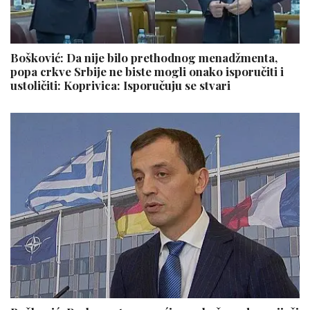
Bošković: Da nije bilo prethodnog menadžmenta,
popa crkve Srbije ne biste mogli onako isporučiti i
ustoličiti: Koprivica: Isporučuju se stvari