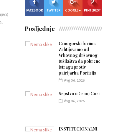
FACEBOOK
TWITTER
GOOGLE +
PINTEREST
iječi)
a.
Posljednje
Crnogorski forum:
Zahtijevamo od
Vrhovnog državnog
tužilaštva da pokrene
istragu protiv
patrijarha Porfirija
Avg 06, 2026
Srpstvo u Crnoj Gori
Avg 06, 2026
INSTITUCIONALNI