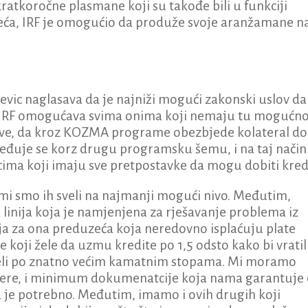
ratkoročne plasmane koji su takođe bili u funkciji
zeća, IRF je omogućio da produže svoje aranžamane n
cevic naglasava da je najniži mogući zakonski uslov da
da IRF omogućava svima onima koji nemaju tu mogućno
love, da kroz KOZMA programe obezbjede kolateral do
eđuje se korz drugu programsku šemu, i na taj način
icima koji imaju sve pretpostavke da mogu dobiti kredi
mi smo ih sveli na najmanji mogući nivo. Međutim,
 linija koja je namjenjena za rješavanje problema iz
nija za ona preduzeća koja neredovno isplaćuju plate
 koji žele da uzmu kredite po 1,5 odsto kako bi vratil
zeli po znatno većim kamatnim stopama. Mi moramo
jere, i minimum dokumenatcije koja nama garantuje
a je potrebno. Međutim, imamo i ovih drugih koji