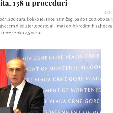
ta, 138 u proceduri
(
649
r
od 1.200 eura, koliko je iznos najnižeg, pa do 1.200.000 eur
vecem dijelu je 1,5 odsto, ali ima i onih kreditnih zahtjeva
 kreće se oko 2,5 odsto