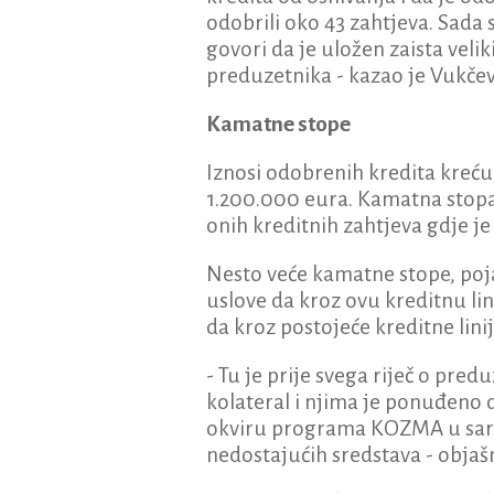
odobrili oko 43 zahtjeva. Sada 
govori da je uložen zaista veli
preduzetnika - kazao je Vukčev
Kamatne stope
Iznosi odobrenih kredita kreću 
1.200.000 eura. Kamatna stopa k
onih kreditnih zahtjeva gdje je
Nesto veće kamatne stope, poja
uslove da kroz ovu kreditnu li
da kroz postojeće kreditne lini
- Tu je prije svega riječ o pr
kolateral i njima je ponuđeno 
okviru programa KOZMA u sara
nedostajućih sredstava - objaš