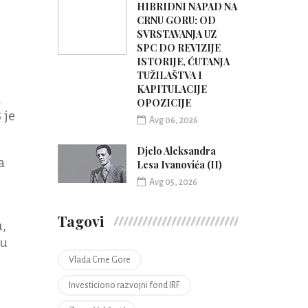
HIBRIDNI NAPAD NA
CRNU GORU: OD
SVRSTAVANJA UZ
SPC DO REVIZIJE
ISTORIJE, ĆUTANJA
TUŽILAŠTVA I
KAPITULACIJE
a
OPOZICIJE
 je
Avg 06, 2026
Djelo Aleksandra
a
Lesa Ivanovića (II)
Avg 05, 2026
Tagovi
u,
ou
Vlada Crne Gore
Investiciono razvojni fond IRF