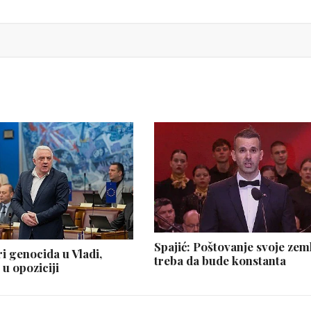
Spajić: Poštovanje svoje zem
i genocida u Vladi,
treba da bude konstanta
 u opoziciji