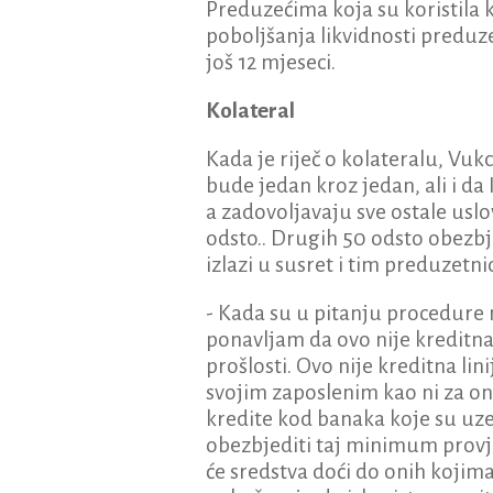
Preduzećima koja su koristila k
poboljšanja likvidnosti predu
još 12 mjeseci.
Kolateral
Kada je riječ o kolateralu, Vuk
bude jedan kroz jedan, ali i 
a zadovoljavaju sve ostale us
odsto.. Drugih 50 odsto obezbj
izlazi u susret i tim preduzetn
- Kada su u pitanju procedure 
ponavljam da ovo nije kreditna
prošlosti. Ovo nije kreditna li
svojim zaposlenim kao ni za one
kredite kod banaka koje su u
obezbjediti taj minimum prov
će sredstva doći do onih kojim