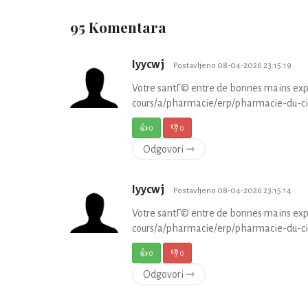
95 Komentara
Iyycwj
Postavljeno 08-04-2026 23:15:19
Votre santГ© entre de bonnes mains expe
cours/a/pharmacie/erp/pharmacie-du-circ
👍
0
👎
0
Odgovori ⇾
Iyycwj
Postavljeno 08-04-2026 23:15:14
Votre santГ© entre de bonnes mains expe
cours/a/pharmacie/erp/pharmacie-du-circ
👍
0
👎
0
Odgovori ⇾