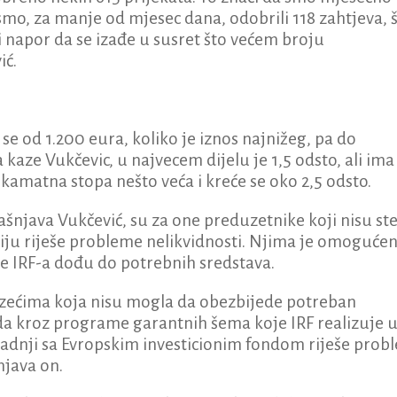
smo, za manje od mjesec dana, odobrili 118 zahtjeva, 
ki napor da se izađe u susret što većem broju
ić.
se od 1.200 eura, koliko je iznos najnižeg, pa do
aze Vukčevic, u najvecem dijelu je 1,5 odsto, ali ima 
 kamatna stopa nešto veća i kreće se oko 2,5 odsto.
šnjava Vukčević, su za one preduzetnike koji nisu ste
niju riješe probleme nelikvidnosti. Njima je omoguće
je IRF-a dođu do potrebnih sredstava.
eduzećima koja nisu mogla da obezbijede potreban
da kroz programe garantnih šema koje IRF realizuje 
dnji sa Evropskim investicionim fondom riješe prob
njava on.