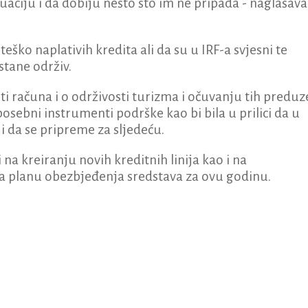
uaciju i da dobiju nešto što im ne pripada - naglašava
teško naplativih kredita ali da su u IRF-a svjesni te
ostane održiv.
ti računa i o održivosti turizma i očuvanju tih preduz
osebni instrumenti podrške kao bi bila u prilici da u
i da se pripreme za sljedeću.
 na kreiranju novih kreditnih linija kao i na
 na planu obezbjeđenja sredstava za ovu godinu.