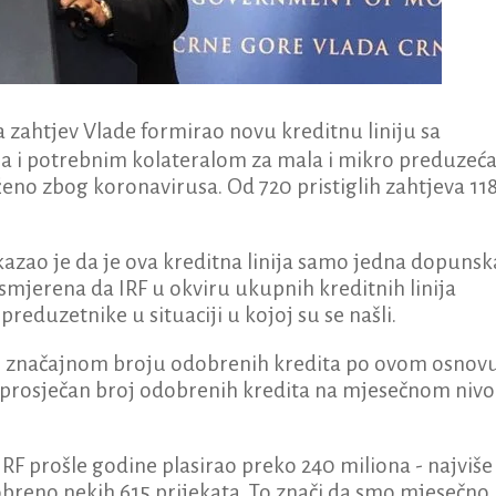
a zahtjev Vlade formirao novu kreditnu liniju sa
i potrebnim kolateralom za mala i mikro preduzeć
ženo zbog koronavirusa. Od 720 pristiglih zahtjeva 118
kazao je da je ova kreditna linija samo jedna dopunsk
usmjerena da IRF u okviru ukupnih kreditnih linija
duzetnike u situaciji u kojoj su se našli.
č o značajnom broju odobrenih kredita po ovom osnov
prosječan broj odobrenih kredita na mjesečnom niv
 IRF prošle godine plasirao preko 240 miliona - najviše
dobreno nekih 615 prijekata. To znači da smo mjesečno