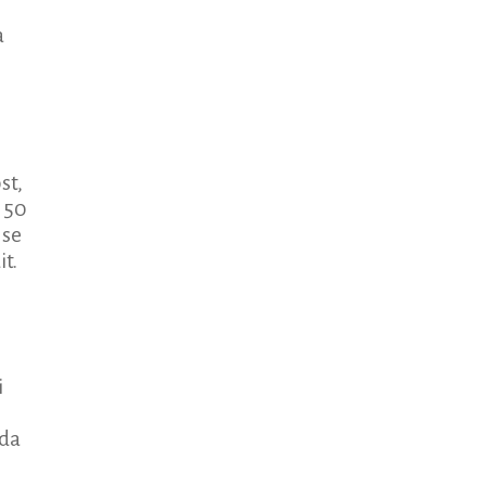
a
st,
 50
 se
t.
i
 da