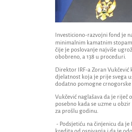
Investiciono-razvojni fond je n
minimalnim kamatnim stopama 
čije je poslovanje najviše ugro
obobreno, a 138 u proceduri.
Direktor IRF-a Zoran Vukčević 
djelatnost koja je prije svega 
dodatno pomogne crnogorske pre
Vukčević naglašava da je rije
posebno kada se uzme u obzir 
za prošlu godinu.
- Podsjetiću na činjenicu da je
kredita od osnivanja i da je o