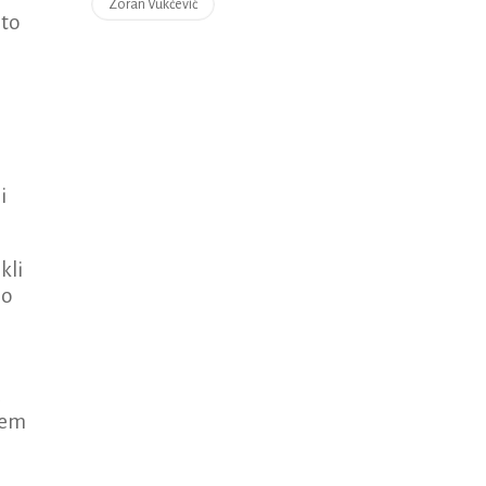
Zoran Vukčević
što
i
kli
no
u
lem