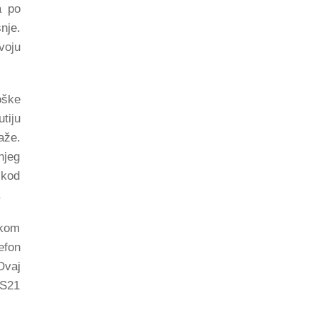
a po
nje.
voju
oške
tiju
aže.
njeg
 kod
.
okom
efon
Ovaj
 S21