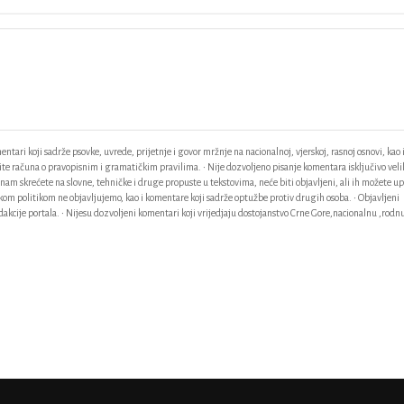
ntari koji sadrže psovke, uvrede, prijetnje i govor mržnje na nacionalnoj, vjerskoj, rasnoj osnovi, kao 
odite računa o pravopisnim i gramatičkim pravilima. • Nije dozvoljeno pisanje komentara isključivo vel
am skrećete na slovne, tehničke i druge propuste u tekstovima, neće biti objavljeni, ali ih možete up
ačkom politikom ne objavljujemo, kao i komentare koji sadrže optužbe protiv drugih osoba. • Objavljeni
akcije portala. • Nijesu dozvoljeni komentari koji vrijedjaju dostojanstvo Crne Gore,nacionalnu ,rodnu