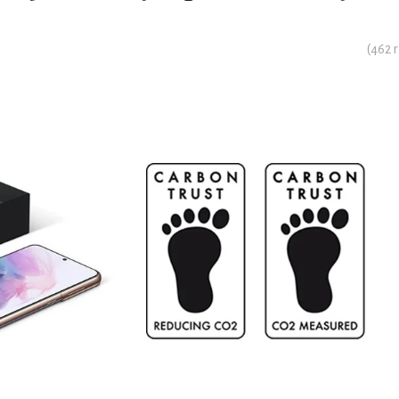
(
462
r