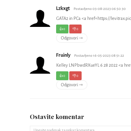
Lzkxgt
Postavljeno 03-08-2023 06:50:30
GATA2 in PCa <a href=https://levitrax.pi
👍
0
👎
0
Odgovori ⇾
Fruinly
Postavljeno 16-05-2023 08:51:22
Kelley LNPbwdRXueYL 6 28 2022 <a href=
👍
0
👎
0
Odgovori ⇾
Ostavite komentar