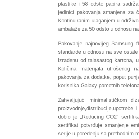
plastike i 58 odsto papira sadrž
jedinici pakovanja smanjena za č
Kontinuiranim ulaganjem u održivo
ambalaže za 50 odsto u odnosu na 
Pakovanje najnovijeg Samsung fl
standarde u odnosu na sve ostale 
izrađenu od talasastog kartona, 
Količina materijala utrošenog 
pakovanja za dodatke, poput punj
korisnika Galaxy pametnih telefona
Zahvaljujući minimalističkom di
proizvodnje,distribucije,upotreb
dobio je „Reducing CO2“ sertifika
sertifikat potvrđuje smanjenje em
serije u poređenju sa prethodnim 