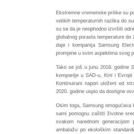
Ekstremne vremenske prilike su po
velikih temperaturnih razlika do s
su se da je neophodno izvršiti odr
globalnog porasta temperature do 
daje i kompanija Samsung Electr
promjene u svim aspektima svog p
Tako se još u junu 2018. godine 
kompanije u SAD-u, Kini i Evropi os
Kontinuirani napori uloženi od s
2020. godine uspio da dostigne ovaj 
Osim toga, Samsung omogućava kor
sami pomognu zaštiti životne sre
svakom narednom generacijom pa
ambalažu po ekološkim standardi