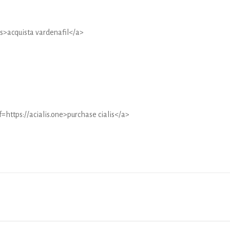
cs>acquista vardenafil</a>
https://acialis.one>purchase cialis</a>