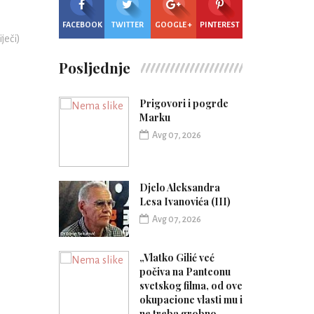
FACEBOOK
TWITTER
GOOGLE +
PINTEREST
iječi)
Posljednje
Prigovori i pogrde
Marku
Avg 07, 2026
Djelo Aleksandra
Lesa Ivanovića (III)
Avg 07, 2026
„Vlatko Gilić već
počiva na Panteonu
svetskog filma, od ove
okupacione vlasti mu i
ne treba grobno