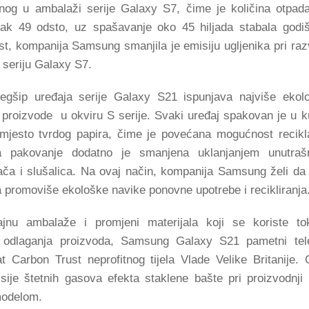
anog u ambalaži serije Galaxy S7, čime je količina otpad
ak 49 odsto, uz spašavanje oko 45 hiljada stabala godiš
st, kompanija Samsung smanjila je emisiju ugljenika pri raz
seriju Galaxy S7.
egšip uređaja serije Galaxy S21 ispunjava najviše ekol
proizvode u okviru S serije. Svaki uređaj spakovan je u ku
umjesto tvrdog papira, čime je povećana mogućnost recikl
na pakovanje dodatno je smanjena uklanjanjem unutraš
ača i slušalica. Na ovaj način, kompanija Samsung želi da
 promoviše ekološke navike ponovne upotrebe i recikliranja
zajnu ambalaže i promjeni materijala koji se koriste t
e i odlaganja proizvoda, Samsung Galaxy S21 pametni tel
t Carbon Trust neprofitnog tijela Vlade Velike Britanije. 
isije štetnih gasova efekta staklene bašte pri proizvodnji
modelom.