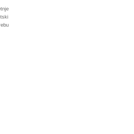
tnje
tski
rebu