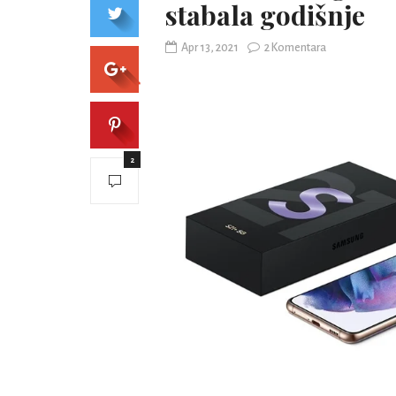
stabala godišnje
Apr 13, 2021
2 Komentara
2