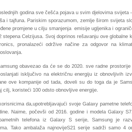
slednjih godina sve češća pojava u svim djelovima svijeta 
uša i tajfuna. Pariskim sporazumom, zemlje širom svijeta slo
eđene promjene u cilju smanjenja emisije ugljenika i ogranič
2 stepena Celzijusa. Svoj doprinos rešavanju ove globalne k
onics, pronalazeći održive načine za odgovor na klima
oslovanja.
Samsung obavezao da će se do 2020. sve radne prostorije
lanjati isključivo na električnu energiju iz obnovljivih izv
trane ove kompanije od tada, doveli su do toga da je Sam
cilj, koristeći 100 odsto obnovljive energije.
isnicima da,upotrebljavajući svoje Galaxy pametne telefo
dine. Naime, počevši od 2016. godine i modela Galaxy S7
metnih telefona iz Galaxy S serije, Samsung je razv
ma. Tako ambalaža najnovijeS21 serije sadrži samo 4 o