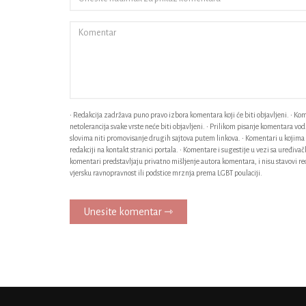
• Redakcija zadržava puno pravo izbora komentara koji će biti objavljeni. • Kome
netolerancija svake vrste neće biti objavljeni. • Prilikom pisanje komentara v
slovima niti promovisanje drugih sajtova putem linkova. • Komentari u kojima n
redakciji na kontakt stranici portala. • Komentare i sugestije u vezi sa uređiv
komentari predstavljaju privatno mišljenje autora komentara, i nisu stavovi red
vjersku ravnopravnost ili podstice mrznja prema LGBT poulaciji.
Unesite komentar ⇾