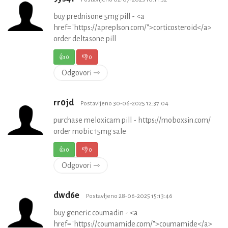
buy prednisone 5mg pill - <a
href="https://apreplson.com/">corticosteroid</a>
order deltasone pill
👍
0
👎
0
Odgovori ⇾
rr0jd
Postavljeno 30-06-2025 12:37:04
purchase meloxicam pill - https://moboxsin.com/
order mobic 15mg sale
👍
0
👎
0
Odgovori ⇾
dwd6e
Postavljeno 28-06-2025 15:13:46
buy generic coumadin - <a
href="https://coumamide.com/">coumamide</a>