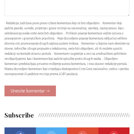
• Redakcija zadržava puno pravo izbora komentara koji će biti objavljeni. • Komentari koji
sadrže psovke, uvrede, prijetnje i govor mržnje na nacionalnoj, vjerskoj, rasnoj osnovi, kao i
netolerancija svake vrste neće biti objavljeni. • Prilikom pisanje komentara vodite računa o
pravopisnim i gramatičkim pravilima. • Nije dozvoljeno pisanje komentara isključivo velikim
slovima niti promovisanje drugih sajtova putem linkova. • Komentari u kojima nam skrećete na
slovne, tehničke i druge propuste u tekstovima, neće biti objavljeni, ali ih možete uputiti
redakciji na kontakt stranici portala. • Komentare i sugestije u vezi sa uređivačkom politikom
ne objavljujemo, kao i komentare koji sadrže optužbe protiv drugih osoba. • Objavljeni
komentari predstavljaju privatno mišljenje autora komentara, i nisu stavovi redakcije portala. •
Nijesu dozvoljeni komentari koji vrijedjaju dostojanstvo Crne Gore,nacionalnu ,rodnu i vjersku
ravnopravnost ili podstice mrznja prema LGBT poulaciji.
Unesite komentar ⇾
Subscribe