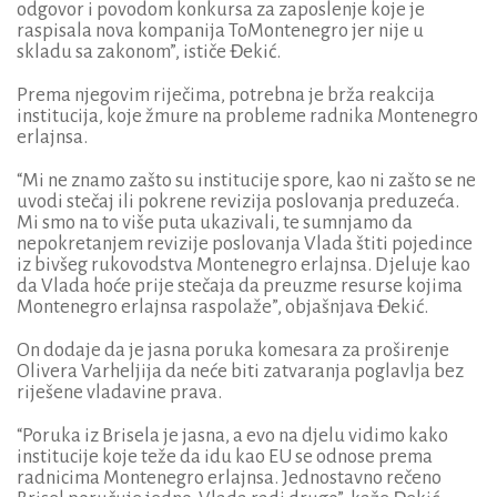
odgovor i povodom konkursa za zaposlenje koje je
raspisala nova kompanija ToMontenegro jer nije u
skladu sa zakonom”, ističe Đekić.
Prema njegovim riječima, potrebna je brža reakcija
institucija, koje žmure na probleme radnika Montenegro
erlajnsa.
“Mi ne znamo zašto su institucije spore, kao ni zašto se ne
uvodi stečaj ili pokrene revizija poslovanja preduzeća.
Mi smo na to više puta ukazivali, te sumnjamo da
nepokretanjem revizije poslovanja Vlada štiti pojedince
iz bivšeg rukovodstva Montenegro erlajnsa. Djeluje kao
da Vlada hoće prije stečaja da preuzme resurse kojima
Montenegro erlajnsa raspolaže”, objašnjava Đekić.
On dodaje da je jasna poruka komesara za proširenje
Olivera Varheljija da neće biti zatvaranja poglavlja bez
riješene vladavine prava.
“Poruka iz Brisela je jasna, a evo na djelu vidimo kako
institucije koje teže da idu kao EU se odnose prema
radnicima Montenegro erlajnsa. Jednostavno rečeno