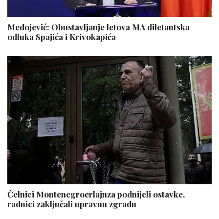
Medojević: Obustavljanje letova MA diletantska
odluka Spajića i Krivokapića
Čelnici Montenegroerlajnza podnijeli ostavke,
radnici zaključali upravnu zgradu