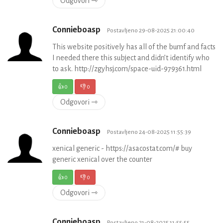
Odgovori ⇾
Connieboasp
Postavljeno 29-08-2025 21:00:40
This website positively has all of the bumf and facts
I needed there this subject and didn’t identify who
to ask. http://zgyhsj.com/space-uid-979361.html
👍
0
👎
0
Odgovori ⇾
Connieboasp
Postavljeno 24-08-2025 11:55:39
xenical generic - https://asacostat.com/# buy
generic xenical over the counter
👍
0
👎
0
Odgovori ⇾
Connieboasp
Postavljeno 21-08-2025 11:55:55