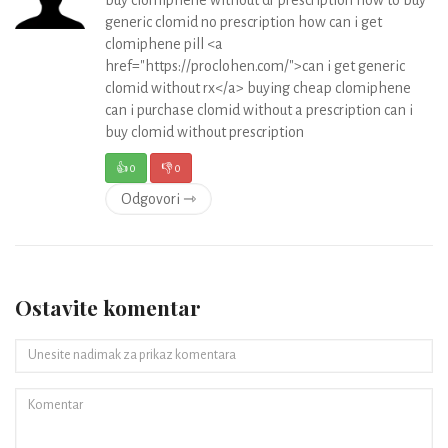
generic clomid no prescription how can i get
clomiphene pill <a
href="https://proclohen.com/">can i get generic
clomid without rx</a> buying cheap clomiphene
can i purchase clomid without a prescription can i
buy clomid without prescription
👍
0
👎
0
Odgovori ⇾
Ostavite komentar