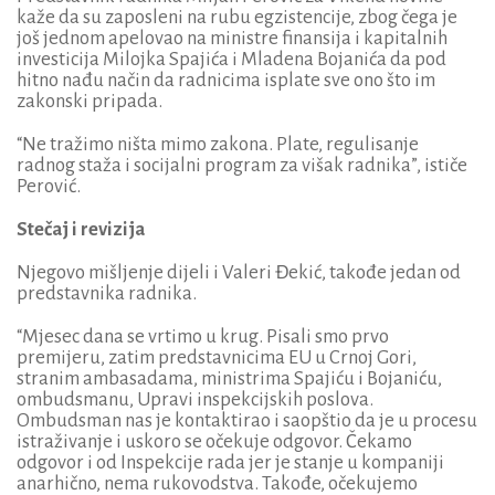
kaže da su zaposleni na rubu egzistencije, zbog čega je
još jednom apelovao na ministre finansija i kapitalnih
investicija Milojka Spajića i Mladena Bojanića da pod
hitno nađu način da radnicima isplate sve ono što im
zakonski pripada.
“Ne tražimo ništa mimo zakona. Plate, regulisanje
radnog staža i socijalni program za višak radnika”, ističe
Perović.
Stečaj i revizija
Njegovo mišljenje dijeli i Valeri Đekić, takođe jedan od
predstavnika radnika.
“Mjesec dana se vrtimo u krug. Pisali smo prvo
premijeru, zatim predstavnicima EU u Crnoj Gori,
stranim ambasadama, ministrima Spajiću i Bojaniću,
ombudsmanu, Upravi inspekcijskih poslova.
Ombudsman nas je kontaktirao i saopštio da je u procesu
istraživanje i uskoro se očekuje odgovor. Čekamo
odgovor i od Inspekcije rada jer je stanje u kompaniji
anarhično, nema rukovodstva. Takođe, očekujemo