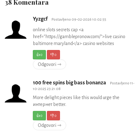
38 Komentara
Yyzgcf
Postavljeno 09-02-2026 10:02:55
online slots secrets cap <a
href="https://gamblepronow.com/">live casino
baltimore maryland</a> casino websites
👍
0
👎
0
Odgovori ⇾
100 free spins big bass bonanza
Postavljeno 11-
10-2025 23:21:08
More delight pieces like this would urge the
интернет better.
👍
0
👎
0
Odgovori ⇾