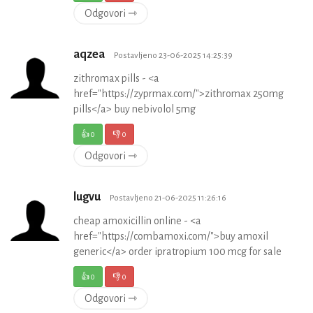
Odgovori ⇾
aqzea
Postavljeno 23-06-2025 14:25:39
zithromax pills - <a
href="https://zyprmax.com/">zithromax 250mg
pills</a> buy nebivolol 5mg
👍
0
👎
0
Odgovori ⇾
lugvu
Postavljeno 21-06-2025 11:26:16
cheap amoxicillin online - <a
href="https://combamoxi.com/">buy amoxil
generic</a> order ipratropium 100 mcg for sale
👍
0
👎
0
Odgovori ⇾