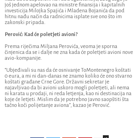
još jednom apelovao na ministre finansija i kapitalnih
investicija Milojka Spajića i Mladena Bojanića da pod
hitnu nađu način da radnicima isplate sve ono što im
zakonski pripada.
Perović: Kad će poletjeti avioni?
Prema riječima Miljana Perovića, veoma je sporna
činjenica da se i dalje ne zna kada će poletjeti avioni nove
avio-kompanije.
“Ubjeđivali su nas da će osnivanje ToMontenegro koštati
0 eura, a mi ni dan-danas ne znamo koliko će ono stvarno
koštati građane Crne Gore. Državni sekretar je
najavljivao da bi avioni uskoro mogli poletjeti, ali nema
ni karata u prodaji, ni reda letjenja, kao ni destinacija na
koje će letjeti. Mislim da je potrebno javno saopštiti šta
tačno koči polijetanje aviona”, kazao je Perović.