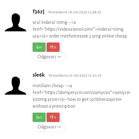
f36zj
Postavljeno 18-06-2025 13:48:55
oral inderal 10mg - <a
href="https://indexatenol.com/">inderal 10mg
usa</a> order methotrexate 2.5mg online cheap
👍
0
👎
0
Odgovori ⇾
sle6k
Postavljeno 16-06-2025 12:30:33
motilium cheap - <a
href="https://domperycin.com/sumycin/">sumycin
500mg price</a> how to get cyclobenzaprine
without a prescription
👍
0
👎
0
Odgovori ⇾