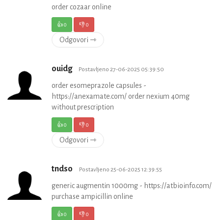
order cozaar online
👍
0
👎
0
Odgovori ⇾
ouidg
Postavljeno 27-06-2025 05:39:50
order esomeprazole capsules -
https://anexamate.com/ order nexium 40mg
without prescription
👍
0
👎
0
Odgovori ⇾
tndso
Postavljeno 25-06-2025 12:39:55
generic augmentin 1000mg - https://atbioinfo.com/
purchase ampicillin online
👍
0
👎
0