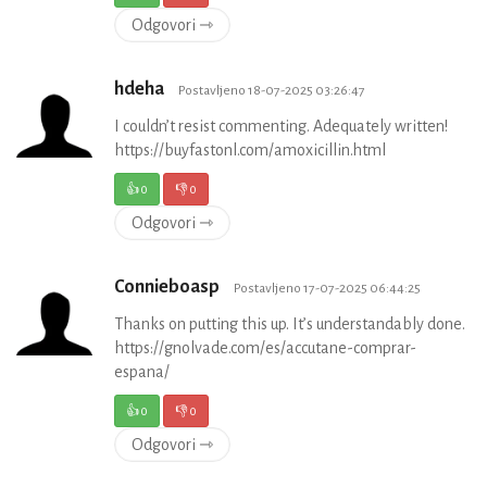
Odgovori ⇾
hdeha
Postavljeno 18-07-2025 03:26:47
I couldn’t resist commenting. Adequately written!
https://buyfastonl.com/amoxicillin.html
👍
0
👎
0
Odgovori ⇾
Connieboasp
Postavljeno 17-07-2025 06:44:25
Thanks on putting this up. It’s understandably done.
https://gnolvade.com/es/accutane-comprar-
espana/
👍
0
👎
0
Odgovori ⇾