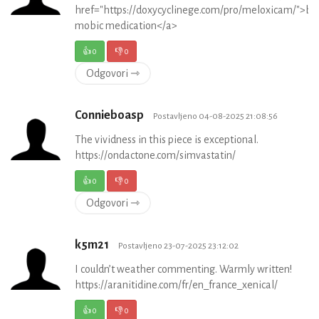
href="https://doxycyclinege.com/pro/meloxicam/">bu
mobic medication</a>
👍
0
👎
0
Odgovori ⇾
Connieboasp
Postavljeno 04-08-2025 21:08:56
The vividness in this piece is exceptional.
https://ondactone.com/simvastatin/
👍
0
👎
0
Odgovori ⇾
k5m21
Postavljeno 23-07-2025 23:12:02
I couldn’t weather commenting. Warmly written!
https://aranitidine.com/fr/en_france_xenical/
👍
0
👎
0