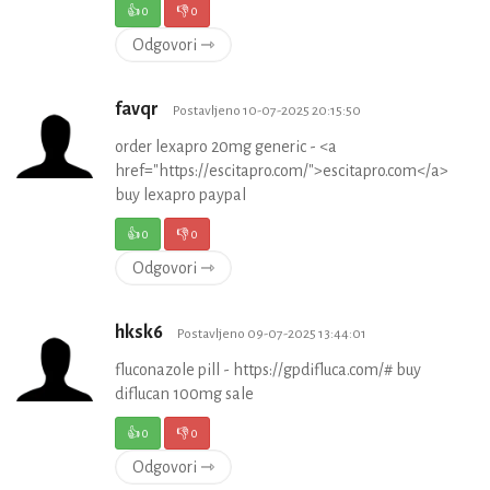
👍
0
👎
0
Odgovori ⇾
favqr
Postavljeno 10-07-2025 20:15:50
order lexapro 20mg generic - <a
href="https://escitapro.com/">escitapro.com</a>
buy lexapro paypal
👍
0
👎
0
Odgovori ⇾
hksk6
Postavljeno 09-07-2025 13:44:01
fluconazole pill - https://gpdifluca.com/# buy
diflucan 100mg sale
👍
0
👎
0
Odgovori ⇾