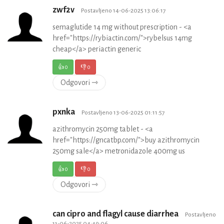
zwf2v
Postavljeno 14-06-2025 13:06:17
semaglutide 14 mg without prescription - <a
href="https://rybiactin.com/">rybelsus 14mg
cheap</a> periactin generic
👍
0
👎
0
Odgovori ⇾
pxnka
Postavljeno 13-06-2025 01:11:57
azithromycin 250mg tablet - <a
href="https://gncatbp.com/">buy azithromycin
250mg sale</a> metronidazole 400mg us
👍
0
👎
0
Odgovori ⇾
can cipro and flagyl cause diarrhea
Postavljeno
11-06-2025 04:49:06