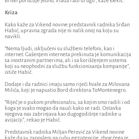
Brisel poručuje jedno, Vlada radi drugo”, kaže Đekić.
Kriza
Kako kaže za Vikend novine predstavnik radnika Srđan
Habić, upravna zgrada nije ni nalik onoj na koju su
navikli.
“Nema ljudi, isključeni su službeni telefoni, kao i
internet. Gašenjem interneta prekinuta je komunikacija
sa inostranim partnerima, ali i sa korišćenjem sistema
koji su neophodni za službu funkcionisanja kompanije”,
ističe Habić.
Dodaje i da radnici imaju samo riječi hvale za Milovana
Milića, koji je napustio Bord direktora ToMontenegro.
“Riječ je o pukom profesionalcu, sa kojim smo radili i od
koga je svako mogao da nauči kako se radi. Ostavka
njegova nas zabrinjava kao dugogodišnje radnike u
avijaciji”, rekao je Habić.
Predstavnik radnika Miljan Perović za Vikend novine
kaže da su zaposleni na rubu egzistencije, zbog čega je