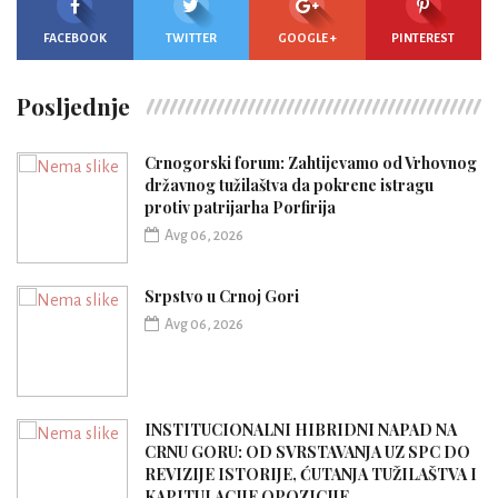
FACEBOOK
TWITTER
GOOGLE +
PINTEREST
Posljednje
Crnogorski forum: Zahtijevamo od Vrhovnog
državnog tužilaštva da pokrene istragu
protiv patrijarha Porfirija
Avg 06, 2026
Srpstvo u Crnoj Gori
Avg 06, 2026
INSTITUCIONALNI HIBRIDNI NAPAD NA
CRNU GORU: OD SVRSTAVANJA UZ SPC DO
REVIZIJE ISTORIJE, ĆUTANJA TUŽILAŠTVA I
KAPITULACIJE OPOZICIJE