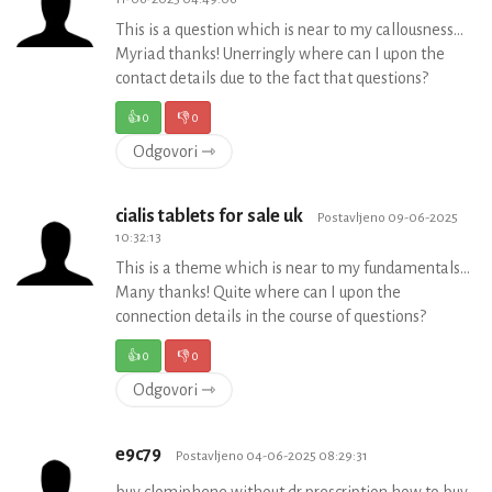
This is a question which is near to my callousness…
Myriad thanks! Unerringly where can I upon the
contact details due to the fact that questions?
👍
0
👎
0
Odgovori ⇾
cialis tablets for sale uk
Postavljeno 09-06-2025
10:32:13
This is a theme which is near to my fundamentals…
Many thanks! Quite where can I upon the
connection details in the course of questions?
👍
0
👎
0
Odgovori ⇾
e9c79
Postavljeno 04-06-2025 08:29:31
buy clomiphene without dr prescription how to buy