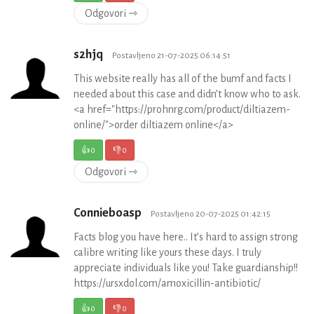
Odgovori ⇾
s2hjq
Postavljeno 21-07-2025 06:14:51
This website really has all of the bumf and facts I
needed about this case and didn’t know who to ask.
<a href="https://prohnrg.com/product/diltiazem-
online/">order diltiazem online</a>
👍
0
👎
0
Odgovori ⇾
Connieboasp
Postavljeno 20-07-2025 01:42:15
Facts blog you have here.. It’s hard to assign strong
calibre writing like yours these days. I truly
appreciate individuals like you! Take guardianship!!
https://ursxdol.com/amoxicillin-antibiotic/
👍
0
👎
0