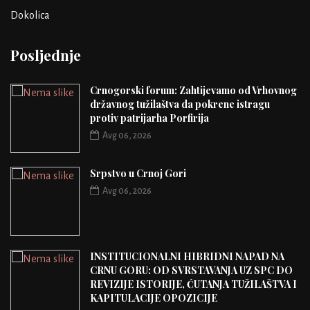
Dokolica
Posljednje
Crnogorski forum: Zahtijevamo od Vrhovnog
državnog tužilaštva da pokrene istragu
protiv patrijarha Porfirija
Avg 06, 2026
Srpstvo u Crnoj Gori
Avg 06, 2026
INSTITUCIONALNI HIBRIDNI NAPAD NA
CRNU GORU: OD SVRSTAVANJA UZ SPC DO
REVIZIJE ISTORIJE, ĆUTANJA TUŽILAŠTVA I
KAPITULACIJE OPOZICIJE