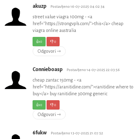
akuzp
Postavljeno 16-07-2025 04:02:34
street value viagra 100mg - <a
href="https://strongvpls.com/">this</a> cheap
viagra online australia
👍
0
👎
0
Odgovori ⇾
Connieboasp
Postavljeno 14-07-2025 22:03:56
cheap zantac 150mg - <a
href="https://aranitidine.com/">ranitidine where to
buy</a> buy ranitidine 300mg generic
👍
0
👎
0
Odgovori ⇾
6fukw
Postavljeno 13-07-2025 21:07:52