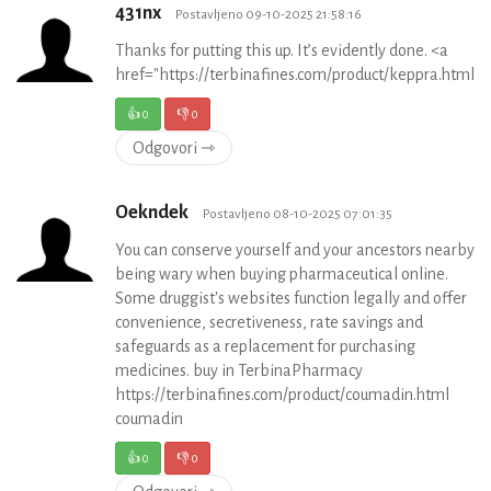
431nx
Postavljeno 09-10-2025 21:58:16
Thanks for putting this up. It’s evidently done. <a
href="https://terbinafines.com/product/keppra.html
👍
0
👎
0
Odgovori ⇾
Oekndek
Postavljeno 08-10-2025 07:01:35
You can conserve yourself and your ancestors nearby
being wary when buying pharmaceutical online.
Some druggist's websites function legally and offer
convenience, secretiveness, rate savings and
safeguards as a replacement for purchasing
medicines. buy in TerbinaPharmacy
https://terbinafines.com/product/coumadin.html
coumadin
👍
0
👎
0