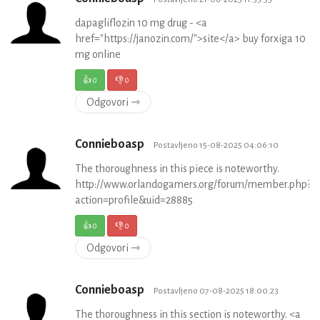
dapagliflozin 10 mg drug - <a
href="https://janozin.com/">site</a> buy forxiga 10
mg online
👍
0
👎
0
Odgovori ⇾
Connieboasp
Postavljeno 15-08-2025 04:06:10
The thoroughness in this piece is noteworthy.
http://www.orlandogamers.org/forum/member.php?
action=profile&uid=28885
👍
0
👎
0
Odgovori ⇾
Connieboasp
Postavljeno 07-08-2025 18:00:23
The thoroughness in this section is noteworthy. <a