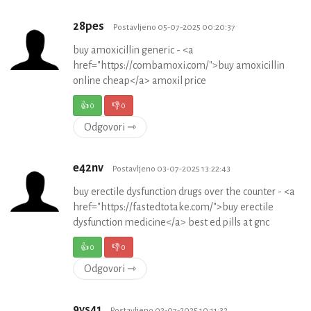
28pes
Postavljeno 05-07-2025 00:20:37
buy amoxicillin generic - <a
href="https://combamoxi.com/">buy amoxicillin
online cheap</a> amoxil price
👍
0
👎
0
Odgovori ⇾
e42nv
Postavljeno 03-07-2025 13:22:43
buy erectile dysfunction drugs over the counter - <a
href="https://fastedtotake.com/">buy erectile
dysfunction medicine</a> best ed pills at gnc
👍
0
👎
0
Odgovori ⇾
9ys41
Postavljeno 02-07-2025 10:11:32