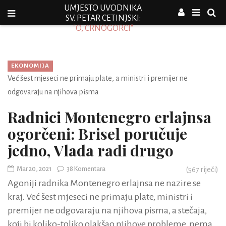
UMJESTO UVODNIKA
SV. PETAR CETINJSKI:
"O, CRNOGORCI"
EKONOMIJA
Već šest mjeseci ne primaju plate, a ministri i premijer ne
odgovaraju na njihova pisma
Radnici Montenegro erlajnsa
ogorčeni: Brisel poručuje
jedno, Vlada radi drugo
Mar 20, 2021
38 Komentara
(
567
riječi)
Agoniji radnika Montenegro erlajnsa ne nazire se
kraj. Već šest mjeseci ne primaju plate, ministri i
premijer ne odgovaraju na njihova pisma, a stečaja,
koji bi koliko-toliko olakšao njihove probleme, nema