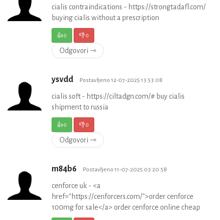
cialis contraindications - https://strongtadafl.com/
buying cialis without a prescription
👍
0
👎
0
Odgovori ⇾
ysvdd
Postavljeno 12-07-2025 13:53:08
cialis soft - https://ciltadgn.com/# buy cialis
shipment to russia
👍
0
👎
0
Odgovori ⇾
m84b6
Postavljeno 11-07-2025 03:20:58
cenforce uk - <a
href="https://cenforcers.com/">order cenforce
100mg for sale</a> order cenforce online cheap