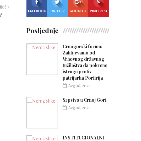
iječi)
FACEBOOK
TWITTER
GOOGLE +
PINTEREST
ć.
Posljednje
Crnogorski forum:
Zahtijevamo od
Vrhovnog državnog
tužilaštva da pokrene
istragu protiv
patrijarha Porfirija
Avg 06, 2026
Srpstvo u Crnoj Gori
Avg 06, 2026
INSTITUCIONALNI