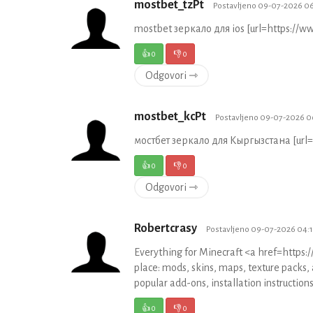
mostbet_tzPt
Postavljeno 09-07-2026 06
mostbet зеркало для ios [url=https://w
👍
0
👎
0
Odgovori ⇾
mostbet_kcPt
Postavljeno 09-07-2026 0
мостбет зеркало для Кыргызстана [url=h
👍
0
👎
0
Odgovori ⇾
Robertcrasy
Postavljeno 09-07-2026 04:1
Everything for Minecraft <a href=https
place: mods, skins, maps, texture packs, a
popular add-ons, installation instruction
👍
0
👎
0