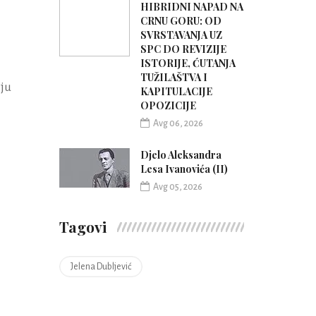
HIBRIDNI NAPAD NA
CRNU GORU: OD
SVRSTAVANJA UZ
SPC DO REVIZIJE
ISTORIJE, ĆUTANJA
TUŽILAŠTVA I
lju
KAPITULACIJE
OPOZICIJE
Avg 06, 2026
Djelo Aleksandra
Lesa Ivanovića (II)
Avg 05, 2026
Tagovi
Jelena Dubljević