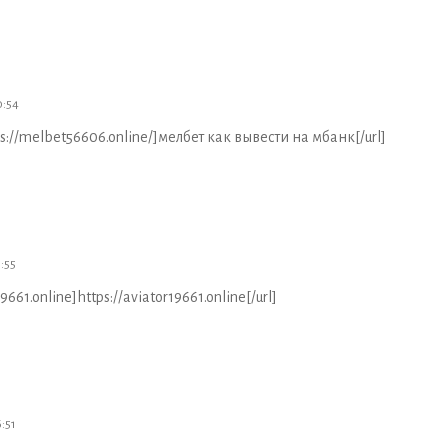
0:54
s://melbet56606.online/]мелбет как вывести на мбанк[/url]
:55
19661.online]https://aviator19661.online[/url]
:51