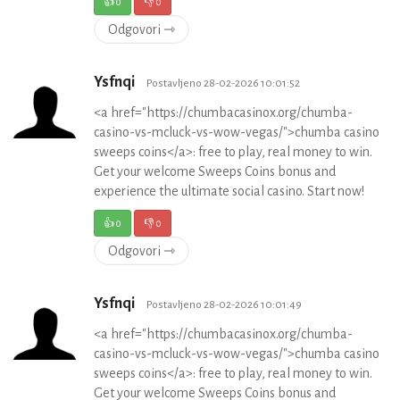
👍
0
👎
0
Odgovori ⇾
Ysfnqi
Postavljeno 28-02-2026 10:01:52
<a href="https://chumbacasinox.org/chumba-
casino-vs-mcluck-vs-wow-vegas/">chumba casino
sweeps coins</a>: free to play, real money to win.
Get your welcome Sweeps Coins bonus and
experience the ultimate social casino. Start now!
👍
0
👎
0
Odgovori ⇾
Ysfnqi
Postavljeno 28-02-2026 10:01:49
<a href="https://chumbacasinox.org/chumba-
casino-vs-mcluck-vs-wow-vegas/">chumba casino
sweeps coins</a>: free to play, real money to win.
Get your welcome Sweeps Coins bonus and