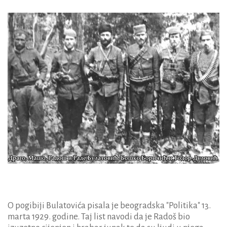
O pogibiji Bulatovića pisala je beogradska "Politika" 13.
marta 1929. godine. Taj list navodi da je Radoš bio