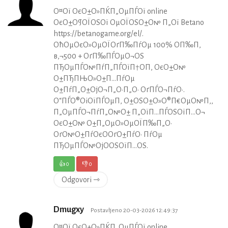
О¤Ої ОєО±О»ПЌП„ОµПЃОї online
ОєО±О¶ОЇОЅОї ОµОЇОЅО±О№ П„Ої Betano
https://betanogame.org/el/.
ОћОµОєО»ОµОЇОґП‰ПѓОµ 100% О­П‰П‚
в‚¬500 + ОґП‰ПЃОµО¬ОЅ
ПЂОµПЃО№ПѓП„ПЃОїП†О­П‚ ОєО±О№
О±ПЂПЊО»О±П…ПѓОµ
О±ПѓП„О±ОјО¬П„О·П„О· ОґПЃО¬ПѓО·.
О“ПЃО®ОіОїПЃОµП‚ О±ОЅО±О»О®П€ОµО№П‚,
П„ОµПЃО¬ПѓП„О№О± П„ОїП…ПЃОЅОїП…О¬
ОєО±О№ О±П„ОµО»ОµОЇП‰П„О·
ОґО№О±ПѓОєО­ОґО±ПѓО· ПѓОµ
ПЂОµПЃО№ОјО­ОЅОїП…ОЅ.
👍
0
👎
0
Odgovori ⇾
Dmugxy
Postavljeno 20-03-2026 12:49:37
О¤Ої ОєО±О»ПЌП„ОµПЃОї online