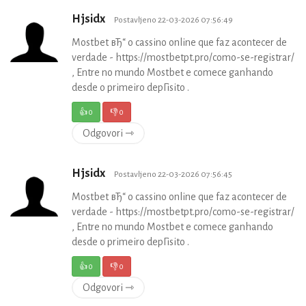
Hjsidx
Postavljeno 22-03-2026 07:56:49
Mostbet вЂ“ o cassino online que faz acontecer de
verdade - https://mostbetpt.pro/como-se-registrar/
, Entre no mundo Mostbet e comece ganhando
desde o primeiro depГіsito .
👍
0
👎
0
Odgovori ⇾
Hjsidx
Postavljeno 22-03-2026 07:56:45
Mostbet вЂ“ o cassino online que faz acontecer de
verdade - https://mostbetpt.pro/como-se-registrar/
, Entre no mundo Mostbet e comece ganhando
desde o primeiro depГіsito .
👍
0
👎
0
Odgovori ⇾