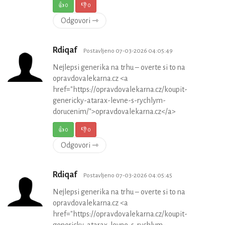
👍
0
👎
0
Odgovori ⇾
Rdiqaf
Postavljeno 07-03-2026 04:05:49
Nejlepsi generika na trhu – overte si to na
opravdovalekarna.cz <a
href="https://opravdovalekarna.cz/koupit-
genericky-atarax-levne-s-rychlym-
dorucenim/">opravdovalekarna.cz</a>
👍
0
👎
0
Odgovori ⇾
Rdiqaf
Postavljeno 07-03-2026 04:05:45
Nejlepsi generika na trhu – overte si to na
opravdovalekarna.cz <a
href="https://opravdovalekarna.cz/koupit-
genericky-atarax-levne-s-rychlym-