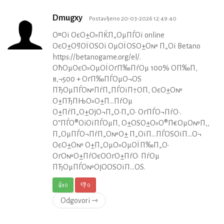
Dmugxy
Postavljeno 20-03-2026 12:49:40
О¤Ої ОєО±О»ПЌП„ОµПЃОї online
ОєО±О¶ОЇОЅОї ОµОЇОЅО±О№ П„Ої Betano
https://betanogame.org/el/.
ОћОµОєО»ОµОЇОґП‰ПѓОµ 100% О­П‰П‚
в‚¬500 + ОґП‰ПЃОµО¬ОЅ
ПЂОµПЃО№ПѓП„ПЃОїП†О­П‚ ОєО±О№
О±ПЂПЊО»О±П…ПѓОµ
О±ПѓП„О±ОјО¬П„О·П„О· ОґПЃО¬ПѓО·.
О“ПЃО®ОіОїПЃОµП‚ О±ОЅО±О»О®П€ОµО№П‚,
П„ОµПЃО¬ПѓП„О№О± П„ОїП…ПЃОЅОїП…О¬
ОєО±О№ О±П„ОµО»ОµОЇП‰П„О·
ОґО№О±ПѓОєО­ОґО±ПѓО· ПѓОµ
ПЂОµПЃО№ОјО­ОЅОїП…ОЅ.
👍
0
👎
0
Odgovori ⇾