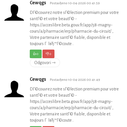
Cewqgs
Postavljeno 10-04-2026 00:41:59
DГ©couvrez notre sГ©lection premium pour votre
santГ© et votre beautГ© -
https://acceslibre.beta.gouv.fr/app/58-magny-
cours/a/pharmacie/erp/pharmacie-du-circuit/ ,
Votre partenaire santГ© fiable, disponible et
toujours Г lвЂ™Г©coute .
👍
0
👎
0
Odgovori ⇾
Cewqgs
Postavljeno 10-04-2026 00:41:49
DГ©couvrez notre sГ©lection premium pour votre
santГ© et votre beautГ© -
https://acceslibre.beta.gouv.fr/app/58-magny-
cours/a/pharmacie/erp/pharmacie-du-circuit/ ,
Votre partenaire santГ© fiable, disponible et
toujours Г lвЂ™Г©coute .