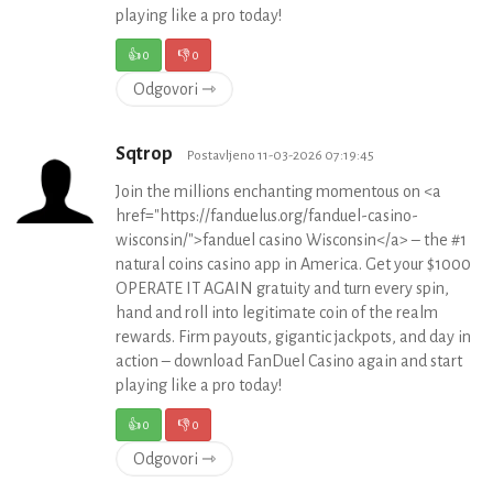
playing like a pro today!
👍
0
👎
0
Odgovori ⇾
Sqtrop
Postavljeno 11-03-2026 07:19:45
Join the millions enchanting momentous on <a
href="https://fanduelus.org/fanduel-casino-
wisconsin/">fanduel casino Wisconsin</a> – the #1
natural coins casino app in America. Get your $1000
OPERATE IT AGAIN gratuity and turn every spin,
hand and roll into legitimate coin of the realm
rewards. Firm payouts, gigantic jackpots, and day in
action – download FanDuel Casino again and start
playing like a pro today!
👍
0
👎
0
Odgovori ⇾