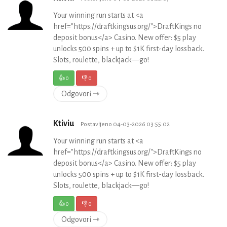
Your winning run starts at <a
href="https://draftkingsus.org/">DraftKings no
deposit bonus</a> Casino. New offer: $5 play
unlocks 500 spins + up to $1K first-day lossback.
Slots, roulette, blackjack—go!
👍
0
👎
0
Odgovori ⇾
Ktiviu
Postavljeno 04-03-2026 03:55:02
Your winning run starts at <a
href="https://draftkingsus.org/">DraftKings no
deposit bonus</a> Casino. New offer: $5 play
unlocks 500 spins + up to $1K first-day lossback.
Slots, roulette, blackjack—go!
👍
0
👎
0
Odgovori ⇾