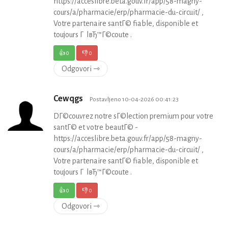
https://acceslibre.beta.gouv.fr/app/58-magny-
cours/a/pharmacie/erp/pharmacie-du-circuit/ ,
Votre partenaire santГ© fiable, disponible et
toujours Г lвЂ™Г©coute .
👍
0
👎
0
Odgovori ⇾
Cewqgs
Postavljeno 10-04-2026 00:41:23
DГ©couvrez notre sГ©lection premium pour votre
santГ© et votre beautГ© -
https://acceslibre.beta.gouv.fr/app/58-magny-
cours/a/pharmacie/erp/pharmacie-du-circuit/ ,
Votre partenaire santГ© fiable, disponible et
toujours Г lвЂ™Г©coute .
👍
0
👎
0
Odgovori ⇾