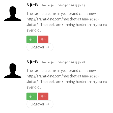
Njtefx
Postavljeno 02-04-2026 23:57:23
The casino dreams in your brand colors now -
http://aranitidine.com/mostbet-casino-2026-
slotlar/ , The reels are simping harder than your ex
ever did .
👍
0
👎
0
Odgovori ⇾
Njtefx
Postavljeno 02-04-2026 23:57:18
The casino dreams in your brand colors now -
http://aranitidine.com/mostbet-casino-2026-
slotlar/ , The reels are simping harder than your ex
ever did .
👍
0
👎
0
Odgovori ⇾