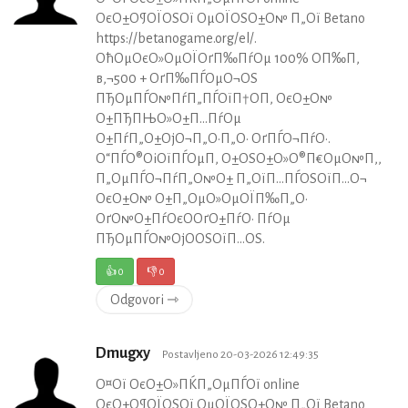
ОєО±О¶ОЇОЅОї ОµОЇОЅО±О№ П„Ої Betano
https://betanogame.org/el/.
ОћОµОєО»ОµОЇОґП‰ПѓОµ 100% О­П‰П‚
в‚¬500 + ОґП‰ПЃОµО¬ОЅ
ПЂОµПЃО№ПѓП„ПЃОїП†О­П‚ ОєО±О№
О±ПЂПЊО»О±П…ПѓОµ
О±ПѓП„О±ОјО¬П„О·П„О· ОґПЃО¬ПѓО·.
О“ПЃО®ОіОїПЃОµП‚ О±ОЅО±О»О®П€ОµО№П‚,
П„ОµПЃО¬ПѓП„О№О± П„ОїП…ПЃОЅОїП…О¬
ОєО±О№ О±П„ОµО»ОµОЇП‰П„О·
ОґО№О±ПѓОєО­ОґО±ПѓО· ПѓОµ
ПЂОµПЃО№ОјО­ОЅОїП…ОЅ.
👍
0
👎
0
Odgovori ⇾
Dmugxy
Postavljeno 20-03-2026 12:49:35
О¤Ої ОєО±О»ПЌП„ОµПЃОї online
ОєО±О¶ОЇОЅОї ОµОЇОЅО±О№ П„Ої Betano