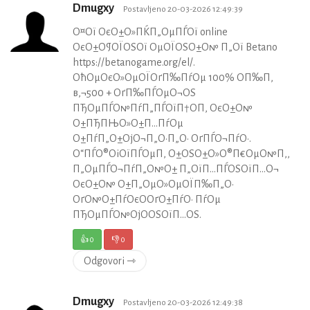
Dmugxy
Postavljeno 20-03-2026 12:49:39
О¤Ої ОєО±О»ПЌП„ОµПЃОї online
ОєО±О¶ОЇОЅОї ОµОЇОЅО±О№ П„Ої Betano
https://betanogame.org/el/.
ОћОµОєО»ОµОЇОґП‰ПѓОµ 100% О­П‰П‚
в‚¬500 + ОґП‰ПЃОµО¬ОЅ
ПЂОµПЃО№ПѓП„ПЃОїП†О­П‚ ОєО±О№
О±ПЂПЊО»О±П…ПѓОµ
О±ПѓП„О±ОјО¬П„О·П„О· ОґПЃО¬ПѓО·.
О“ПЃО®ОіОїПЃОµП‚ О±ОЅО±О»О®П€ОµО№П‚,
П„ОµПЃО¬ПѓП„О№О± П„ОїП…ПЃОЅОїП…О¬
ОєО±О№ О±П„ОµО»ОµОЇП‰П„О·
ОґО№О±ПѓОєО­ОґО±ПѓО· ПѓОµ
ПЂОµПЃО№ОјО­ОЅОїП…ОЅ.
👍
0
👎
0
Odgovori ⇾
Dmugxy
Postavljeno 20-03-2026 12:49:38