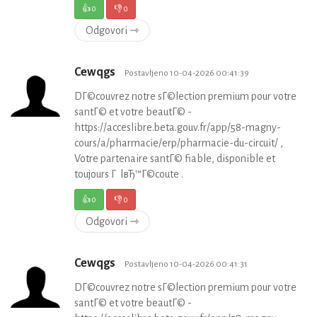
👍
0
👎
0
Odgovori ⇾
Cewqgs
Postavljeno 10-04-2026 00:41:39
DГ©couvrez notre sГ©lection premium pour votre
santГ© et votre beautГ© -
https://acceslibre.beta.gouv.fr/app/58-magny-
cours/a/pharmacie/erp/pharmacie-du-circuit/ ,
Votre partenaire santГ© fiable, disponible et
toujours Г lвЂ™Г©coute .
👍
0
👎
0
Odgovori ⇾
Cewqgs
Postavljeno 10-04-2026 00:41:31
DГ©couvrez notre sГ©lection premium pour votre
santГ© et votre beautГ© -