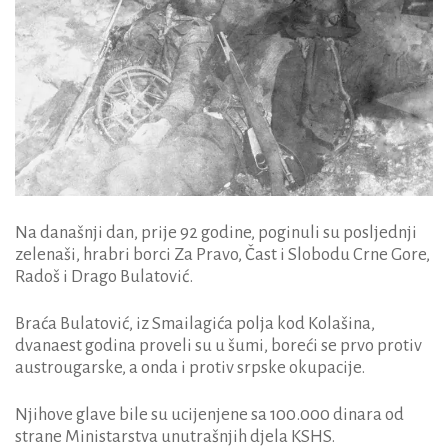
Na današnji dan, prije 92 godine, poginuli su posljednji
zelenaši, hrabri borci Za Pravo, Čast i Slobodu Crne Gore,
Radoš i Drago Bulatović.
Braća Bulatović, iz Smailagića polja kod Kolašina,
dvanaest godina proveli su u šumi, boreći se prvo protiv
austrougarske, a onda i protiv srpske okupacije.
Njihove glave bile su ucijenjene sa 100.000 dinara od
strane Ministarstva unutrašnjih djela KSHS.