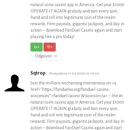
natural coins casino app in America. Get your $1000
OPERATE IT AGAIN gratuity and turn every spin,
hand and roll into legitimate coin of the realm
rewards. Firm payouts, gigantic jackpots, and day in
action – download FanDuel Casino again and start
playing like a pro today!
👍
0
👎
0
Odgovori ⇾
Sqtrop
Postavljeno 11-03-2026 07:19:50
Join the millions enchanting momentous on <a
href="https://fanduelus.org/fanduel-casino-
wisconsin/">fanduel casino Wisconsin</a> – the #1
natural coins casino app in America. Get your $1000
OPERATE IT AGAIN gratuity and turn every spin,
hand and roll into legitimate coin of the realm
rewards. Firm payouts, gigantic jackpots, and day in
action – download FanDuel Casino again and start