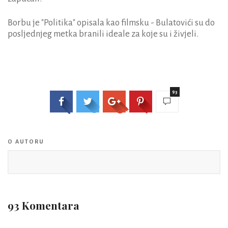
Borbu je "Politika" opisala kao filmsku - Bulatovići su do
posljednjeg metka branili ideale za koje su i živjeli.
93
O AUTORU
93 Komentara