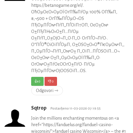
https://betanogame.org/el/.
ОћОµОєО»ОµОЇОґП‰ПѓОµ 100% О­П‰П‚
в‚¬500 + ОґП‰ПЃОµО¬ОЅ
ПЂОµПЃО№ПѓП„ПЃОїП†О­П‚ ОєО±О№
О±ПЂПЊО»О±П…ПѓОµ
О±ПѓП„О±ОјО¬П„О·П„О· ОґПЃО¬ПѓО·.
О“ПЃО®ОіОїПЃОµП‚ О±ОЅО±О»О®П€ОµО№П‚,
П„ОµПЃО¬ПѓП„О№О± П„ОїП…ПЃОЅОїП…О¬
ОєО±О№ О±П„ОµО»ОµОЇП‰П„О·
ОґО№О±ПѓОєО­ОґО±ПѓО· ПѓОµ
ПЂОµПЃО№ОјО­ОЅОїП…ОЅ.
👍
0
👎
0
Odgovori ⇾
Sqtrop
Postavljeno 11-03-2026 07:19:55
Join the millions enchanting momentous on <a
href="https://fanduelus.org/fanduel-casino-
wisconsin/">fanduel casino Wisconsin</a> – the #1