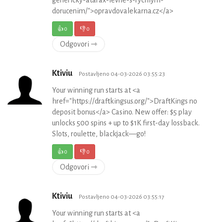
dorucenim/">opravdovalekarna.cz</a>
👍
0
👎
0
Odgovori ⇾
Ktiviu
Postavljeno 04-03-2026 03:55:23
Your winning run starts at <a
href="https://draftkingsus.org/">DraftKings no
deposit bonus</a> Casino. New offer: $5 play
unlocks 500 spins + up to $1K first-day lossback.
Slots, roulette, blackjack—go!
👍
0
👎
0
Odgovori ⇾
Ktiviu
Postavljeno 04-03-2026 03:55:17
Your winning run starts at <a