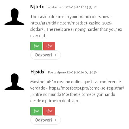
Njtefx
Postavljeno 02-04-2026 23:57:12
The casino dreams in your brand colors now -
http://aranitidine.com/mostbet-casino-2026-
slotlar/ , The reels are simping harder than your ex
ever did .
👍
0
👎
0
Odgovori ⇾
Hjsidx
Postavljeno 22-03-2026 07:56:54
Mostbet вЂ“ o cassino online que faz acontecer de
verdade - https://mostbetpt.pro/como-se-registrar/
, Entre no mundo Mostbet e comece ganhando
desde o primeiro depГіsito .
👍
0
👎
0
Odgovori ⇾