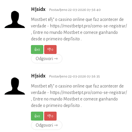
Hjsidx
Postavljeno 22-03-2026 07:56:40
Mostbet вЂ“ o cassino online que faz acontecer de
verdade - https://mostbetpt.pro/como-se-registrar/
, Entre no mundo Mostbet e comece ganhando
desde o primeiro depГіsito .
👍
0
👎
0
Odgovori ⇾
Hjsidx
Postavljeno 22-03-2026 07:56:35
Mostbet вЂ“ o cassino online que faz acontecer de
verdade - https://mostbetpt.pro/como-se-registrar/
, Entre no mundo Mostbet e comece ganhando
desde o primeiro depГіsito .
👍
0
👎
0
Odgovori ⇾