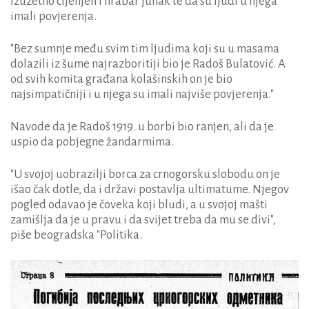
izuzetno cijenjen i hrabar junak te da su ljudi u njega
imali povjerenja.
"Bez sumnje među svim tim ljudima koji su u masama
dolazili iz šume najrazboritiji bio je Radoš Bulatović. A
od svih komita građana kolašinskih on je bio
najsimpatičniji i u njega su imali najviše povjerenja."
Navode da je Radoš 1919. u borbi bio ranjen, ali da je
uspio da pobjegne žandarmima.
"U svojoj uobrazilji borca za crnogorsku slobodu on je
išao čak dotle, da i državi postavlja ultimatume. Njegov
pogled odavao je čoveka koji bludi, a u svojoj mašti
zamišlja da je u pravu i da svijet treba da mu se divi",
piše beogradska "Politika.