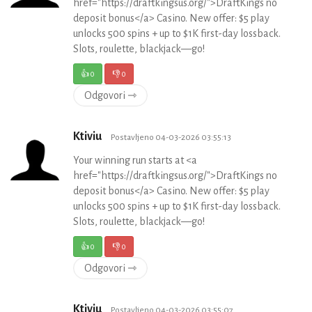
href="https://draftkingsus.org/">DraftKings no
deposit bonus</a> Casino. New offer: $5 play
unlocks 500 spins + up to $1K first-day lossback.
Slots, roulette, blackjack—go!
👍
0
👎
0
Odgovori ⇾
Ktiviu
Postavljeno 04-03-2026 03:55:13
Your winning run starts at <a
href="https://draftkingsus.org/">DraftKings no
deposit bonus</a> Casino. New offer: $5 play
unlocks 500 spins + up to $1K first-day lossback.
Slots, roulette, blackjack—go!
👍
0
👎
0
Odgovori ⇾
Ktiviu
Postavljeno 04-03-2026 03:55:07