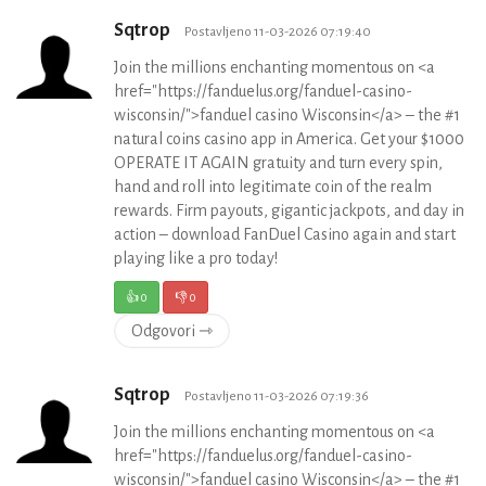
Sqtrop
Postavljeno 11-03-2026 07:19:40
Join the millions enchanting momentous on <a
href="https://fanduelus.org/fanduel-casino-
wisconsin/">fanduel casino Wisconsin</a> – the #1
natural coins casino app in America. Get your $1000
OPERATE IT AGAIN gratuity and turn every spin,
hand and roll into legitimate coin of the realm
rewards. Firm payouts, gigantic jackpots, and day in
action – download FanDuel Casino again and start
playing like a pro today!
👍
0
👎
0
Odgovori ⇾
Sqtrop
Postavljeno 11-03-2026 07:19:36
Join the millions enchanting momentous on <a
href="https://fanduelus.org/fanduel-casino-
wisconsin/">fanduel casino Wisconsin</a> – the #1