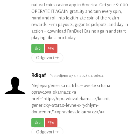
natural coins casino app in America. Get your $1000
OPERATE IT AGAIN gratuity and turn every spin,
hand and roll into legitimate coin of the realm
rewards. Firm payouts, gigantic jackpots, and day in
action – download FanDuel Casino again and start
playing like a pro today!
👍
0
👎
0
Odgovori ⇾
Rdiqaf
Postavljeno 07-03-2026 04:06:04
Nejlepsi generika na trhu – overte si to na
opravdovalekarna.cz <a
href="https://opravdovalekarna.cz/koupit-
genericky-atarax-levne-s-rychlym-
dorucenim/">opravdovalekarna.cz</a>
👍
0
👎
0
Odgovori ⇾