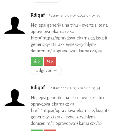
Rdiqaf
Postavljeno 07-03-2026 04:05:59
Nejlepsi generika na trhu – overte si to na
opravdovalekarna.cz <a
href="https://opravdovalekarna.cz/koupit-
genericky-atarax-levne-s-rychlym-
dorucenim/">opravdovalekarna.cz</a>
👍
0
👎
0
Odgovori ⇾
Rdiqaf
Postavljeno 07-03-2026 04:05:54
Nejlepsi generika na trhu – overte si to na
opravdovalekarna.cz <a
href="https://opravdovalekarna.cz/koupit-
genericky-atarax-levne-s-rychlym-
dorucenim/">opravdovalekarna.cz</a>