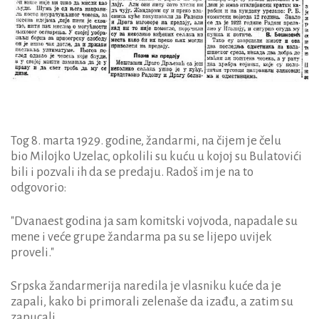
Tog 8. marta 1929. godine, žandarmi, na čijem je čelu
bio Milojko Uzelac, opkolili su kuću u kojoj su Bulatovići
bili i pozvali ih da se predaju. Radoš im je na to
odgovorio:
"Dvanaest godina ja sam komitski vojvoda, napadale su
mene i veće grupe žandarma pa su se lijepo uvijek
proveli."
Srpska žandarmerija naredila je vlasniku kuće da je
zapali, kako bi primorali zelenaše da izađu, a zatim su
zapucali.