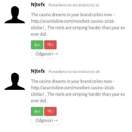
Njtefx
Postavljeno 02-04-2026 23:57:33
The casino dreams in your brand colors now -
http://aranitidine.com/mostbet-casino-2026-
slotlar/ , The reels are simping harder than your ex
ever did .
👍
0
👎
0
Odgovori ⇾
Njtefx
Postavljeno 02-04-2026 23:57:28
The casino dreams in your brand colors now -
http://aranitidine.com/mostbet-casino-2026-
slotlar/ , The reels are simping harder than your ex
ever did .
👍
0
👎
0
Odgovori ⇾