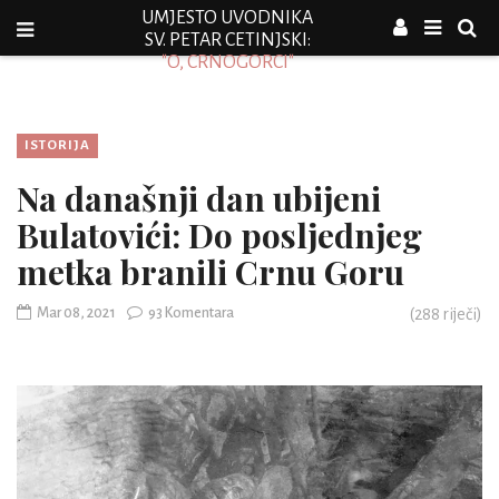
UMJESTO UVODNIKA
SV. PETAR CETINJSKI:
"O, CRNOGORCI"
ISTORIJA
Na današnji dan ubijeni
Bulatovići: Do posljednjeg
metka branili Crnu Goru
Mar 08, 2021
93 Komentara
(
288
riječi)