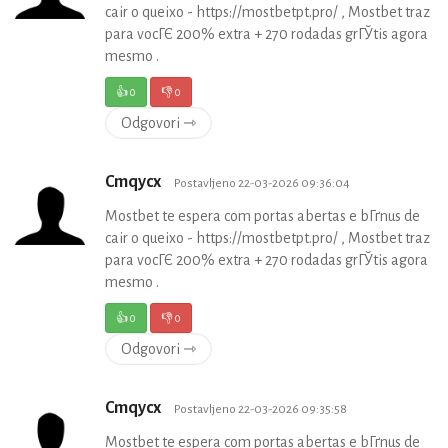
cair o queixo - https://mostbetpt.pro/ , Mostbet traz
para vocГЄ 200% extra + 270 rodadas grГЎtis agora
mesmo .
👍
0
👎
0
Odgovori ⇾
Cmqycx
Postavljeno 22-03-2026 09:36:04
Mostbet te espera com portas abertas e bГґnus de
cair o queixo - https://mostbetpt.pro/ , Mostbet traz
para vocГЄ 200% extra + 270 rodadas grГЎtis agora
mesmo .
👍
0
👎
0
Odgovori ⇾
Cmqycx
Postavljeno 22-03-2026 09:35:58
Mostbet te espera com portas abertas e bГґnus de