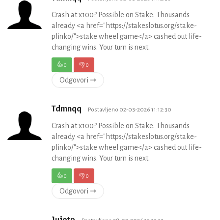
Crash at x100? Possible on Stake. Thousands
already <a href="https://stakeslotus.org/stake-
plinko/">stake wheel game</a> cashed out life-
changing wins. Your turn is next.
👍
0
👎
0
Odgovori ⇾
Tdmnqq
Postavljeno 02-03-2026 11:12:30
Crash at x100? Possible on Stake. Thousands
already <a href="https://stakeslotus.org/stake-
plinko/">stake wheel game</a> cashed out life-
changing wins. Your turn is next.
👍
0
👎
0
Odgovori ⇾
Jujotp