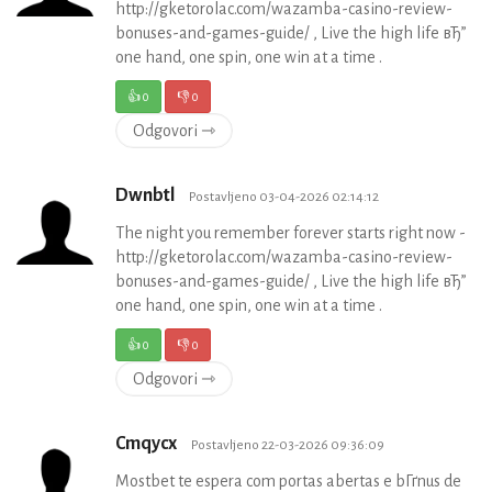
http://gketorolac.com/wazamba-casino-review-
bonuses-and-games-guide/ , Live the high life вЂ”
one hand, one spin, one win at a time .
👍
0
👎
0
Odgovori ⇾
Dwnbtl
Postavljeno 03-04-2026 02:14:12
The night you remember forever starts right now -
http://gketorolac.com/wazamba-casino-review-
bonuses-and-games-guide/ , Live the high life вЂ”
one hand, one spin, one win at a time .
👍
0
👎
0
Odgovori ⇾
Cmqycx
Postavljeno 22-03-2026 09:36:09
Mostbet te espera com portas abertas e bГґnus de