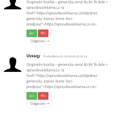
Originalni kvalita – genericka cena! Az 80 % dole >
opravdovalekarna.cz <a
href="https://opravdovalekarna.cz/objednat-
genericky-atarax-levne-bez-
predpisu/">https://opravdovalekarna.cz</a>
👍
0
👎
0
Odgovori ⇾
Uvxaqy
Postavljeno 07-03-2026 05:32:24
Originalni kvalita – genericka cena! Az 80 % dole >
opravdovalekarna.cz <a
href="https://opravdovalekarna.cz/objednat-
genericky-atarax-levne-bez-
predpisu/">https://opravdovalekarna.cz</a>
👍
0
👎
0
Odgovori ⇾