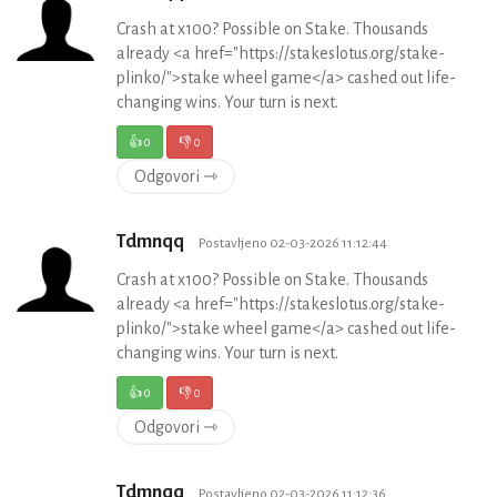
Crash at x100? Possible on Stake. Thousands
already <a href="https://stakeslotus.org/stake-
plinko/">stake wheel game</a> cashed out life-
changing wins. Your turn is next.
👍
0
👎
0
Odgovori ⇾
Tdmnqq
Postavljeno 02-03-2026 11:12:44
Crash at x100? Possible on Stake. Thousands
already <a href="https://stakeslotus.org/stake-
plinko/">stake wheel game</a> cashed out life-
changing wins. Your turn is next.
👍
0
👎
0
Odgovori ⇾
Tdmnqq
Postavljeno 02-03-2026 11:12:36