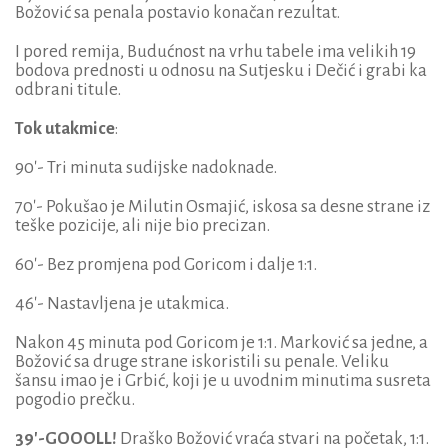
Božović sa penala postavio konačan rezultat.
I pored remija, Budućnost na vrhu tabele ima velikih 19
bodova prednosti u odnosu na Sutjesku i Dečić i grabi ka
odbrani titule.
Tok utakmice
:
90′- Tri minuta sudijske nadoknade.
70′- Pokušao je Milutin Osmajić, iskosa sa desne strane iz
teške pozicije, ali nije bio precizan.
60′- Bez promjena pod Goricom i dalje 1:1.
46′- Nastavljena je utakmica.
Nakon 45 minuta pod Goricom je 1:1. Marković sa jedne, a
Božović sa druge strane iskoristili su penale. Veliku
šansu imao je i Grbić, koji je u uvodnim minutima susreta
pogodio prečku.
39′-GOOOLL!
Draško Božović vraća stvari na početak, 1:1.