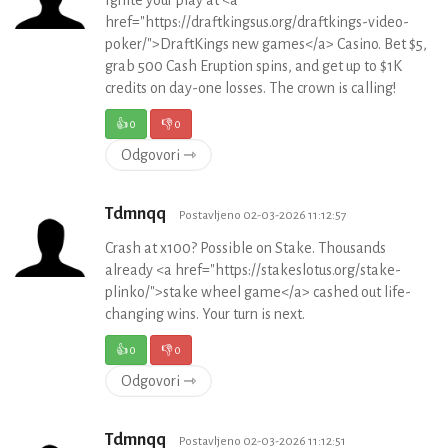
href="https://draftkingsus.org/draftkings-video-
poker/">DraftKings new games</a> Casino. Bet $5,
grab 500 Cash Eruption spins, and get up to $1K
credits on day-one losses. The crown is calling!
👍
0
👎
0
Odgovori ⇾
Tdmnqq
Postavljeno 02-03-2026 11:12:57
Crash at x100? Possible on Stake. Thousands
already <a href="https://stakeslotus.org/stake-
plinko/">stake wheel game</a> cashed out life-
changing wins. Your turn is next.
👍
0
👎
0
Odgovori ⇾
Tdmnqq
Postavljeno 02-03-2026 11:12:51