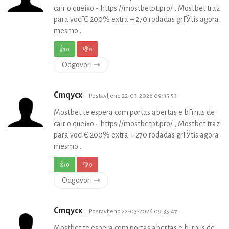
cair o queixo - https://mostbetpt.pro/ , Mostbet traz
para vocГЄ 200% extra + 270 rodadas grГЎtis agora
mesmo .
👍
0
👎
0
Odgovori ⇾
Cmqycx
Postavljeno 22-03-2026 09:35:53
Mostbet te espera com portas abertas e bГґnus de
cair o queixo - https://mostbetpt.pro/ , Mostbet traz
para vocГЄ 200% extra + 270 rodadas grГЎtis agora
mesmo .
👍
0
👎
0
Odgovori ⇾
Cmqycx
Postavljeno 22-03-2026 09:35:47
Mostbet te espera com portas abertas e bГґnus de