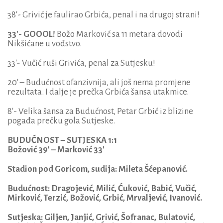
38′- Grivić je faulirao Grbića, penal i na drugoj strani!
33′- GOOOL!
Božo Marković sa 11 metara dovodi
Nikšićane u vođstvo.
33′- Vučić ruši Grivića, penal za Sutjesku!
20′ – Budućnost ofanzivnija, ali još nema promjene
rezultata. I dalje je prečka Grbića šansa utakmice.
8′- Velika šansa za Budućnost, Petar Grbić iz blizine
pogađa prečku gola Sutjeske.
BUDUĆNOST – SUTJESKA 1:1
Božović 39′ – Marković 33′
Stadion pod Goricom, sudija: Mileta Šćepanović.
Budućnost: Dragojević, Milić, Ćuković, Babić, Vučić,
Mirković, Terzić, Božović, Grbić, Mrvaljević, Ivanović.
Sutjeska: Giljen, Janjić, Grivić, Šofranac, Bulatović,