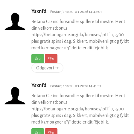
Ysxnfd
Postavljeno 20-03-2026 14:42:01
Betano Casino forvandler spillere til mestre. Hent
din velkomstbonus
https://betanogame.org/da/bonuses/ pГҐ в‚¬500
plus gratis spins i dag. Sikkert, mobilvenligt og fyldt
med kampagner вЂ“ dette er dit Гёjeblik.
👍
0
👎
0
Odgovori ⇾
Ysxnfd
Postavljeno 20-03-2026 14:41:57
Betano Casino forvandler spillere til mestre. Hent
din velkomstbonus
https://betanogame.org/da/bonuses/ pГҐ в‚¬500
plus gratis spins i dag. Sikkert, mobilvenligt og fyldt
med kampagner вЂ“ dette er dit Гёjeblik.
👍
0
👎
0