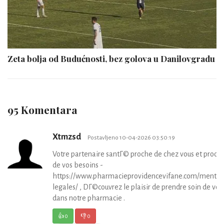
Zeta bolja od Budućnosti, bez golova u Danilovgradu
95 Komentara
Xtmzsd
Postavljeno 10-04-2026 03:50:19
Votre partenaire santГ© proche de chez vous et proch
de vos besoins -
https://www.pharmacieprovidencevifane.com/mentio
legales/ , DГ©couvrez le plaisir de prendre soin de vou
dans notre pharmacie .
👍
0
👎
0