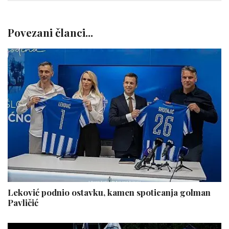
Povezani članci...
Leković podnio ostavku, kamen spoticanja golman
Pavličić