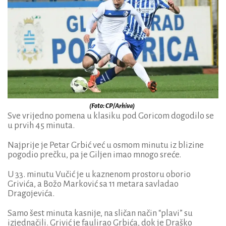
(Foto: CP/Arhiva)
Sve vrijedno pomena u klasiku pod Goricom dogodilo se
u prvih 45 minuta.
Najprije je Petar Grbić već u osmom minutu iz blizine
pogodio prečku, pa je Giljen imao mnogo sreće.
U 33. minutu Vučić je u kaznenom prostoru oborio
Grivića, a Božo Marković sa 11 metara savladao
Dragojevića.
Samo šest minuta kasnije, na sličan način “plavi” su
izjednačili. Grivić je faulirao Grbića, dok je Draško