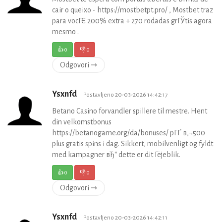
cair o queixo - https://mostbetpt.pro/ , Mostbet traz
para vocГЄ 200% extra + 270 rodadas grГЎtis agora
mesmo .
👍
0
👎
0
Odgovori ⇾
Ysxnfd
Postavljeno 20-03-2026 14:42:17
Betano Casino forvandler spillere til mestre. Hent
din velkomstbonus
https://betanogame.org/da/bonuses/ pГҐ в‚¬500
plus gratis spins i dag. Sikkert, mobilvenligt og fyldt
med kampagner вЂ“ dette er dit Гёjeblik.
👍
0
👎
0
Odgovori ⇾
Ysxnfd
Postavljeno 20-03-2026 14:42:11