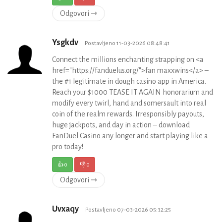
Odgovori ⇾
Ysgkdv
Postavljeno 11-03-2026 08:48:41
Connect the millions enchanting strapping on <a
href="https://fanduelus.org/">fan maxxwins</a> –
the #1 legitimate in dough casino app in America.
Reach your $1000 TEASE IT AGAIN honorarium and
modify every twirl, hand and somersault into real
coin of the realm rewards. Irresponsibly payouts,
huge jackpots, and day in action – download
FanDuel Casino any longer and start playing like a
pro today!
👍
0
👎
0
Odgovori ⇾
Uvxaqy
Postavljeno 07-03-2026 05:32:25