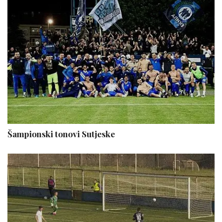
Šampionski tonovi Sutjeske