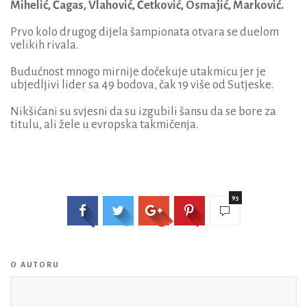
Mihelić, Čagas, Vlahović, Ćetković, Osmajić, Marković.
Prvo kolo drugog dijela šampionata otvara se duelom
velikih rivala.
Budućnost mnogo mirnije dočekuje utakmicu jer je
ubjedljivi lider sa 49 bodova, čak 19 više od Sutjeske.
Nikšićani su svjesni da su izgubili šansu da se bore za
titulu, ali žele u evropska takmičenja.
95
O AUTORU