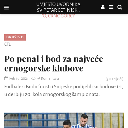
UMJESTO UVODNIKA
SV. PETAR CETINJSKI:
"O, CRNOGORCI"
DRUŠTVO
CFL
Po penal i bod za najveće
crnogorske klubove
Feb 19, 2021
95 Komentara
(
320
riječi)
Fudbaleri Budućnosti i Sutjeske podijelili su bodove 1:1,
u derbiju 20. kola crnogorskog šampionata.