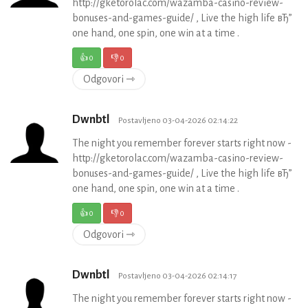
http://gketorolac.com/wazamba-casino-review-
bonuses-and-games-guide/ , Live the high life вЂ”
one hand, one spin, one win at a time .
👍
0
👎
0
Odgovori ⇾
Dwnbtl
Postavljeno 03-04-2026 02:14:22
The night you remember forever starts right now -
http://gketorolac.com/wazamba-casino-review-
bonuses-and-games-guide/ , Live the high life вЂ”
one hand, one spin, one win at a time .
👍
0
👎
0
Odgovori ⇾
Dwnbtl
Postavljeno 03-04-2026 02:14:17
The night you remember forever starts right now -