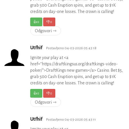
grab 500 Cash Eruption spins, and get up to $1K
credits on day-one losses. The crown is calling!
👍
0
👎
0
Odgovori ⇾
Utfhif
Postavljeno 04-03-2026 05:43:18
Ignite your play at <a
href="https://draftkingsus.org/draftkings-video-
poker/">DraftKings new games</a> Casino. Bet $5,
grab 500 Cash Eruption spins, and get up to $1K
credits on day-one losses. The crown is calling!
👍
0
👎
0
Odgovori ⇾
Utfhif
Postavljeno 04-03-2026 05:43:11
Ignite your play at <a