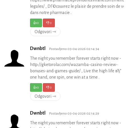
legales/ , DГ©couvrez le plaisir de prendre soin de vou
dans notre pharmacie .
👍
0
👎
0
Odgovori ⇾
Dwnbtl
Postavljeno 03-04-2026 02:14:34
The night you remember forever starts right now -
http://gketorolac.com/wazamba-casino-review-
bonuses-and-games-guide/ , Live the high life вЂ”
one hand, one spin, one win at a time .
👍
0
👎
0
Odgovori ⇾
Dwnbtl
Postavljeno 03-04-2026 02:14:29
The night you remember forever starts right now -