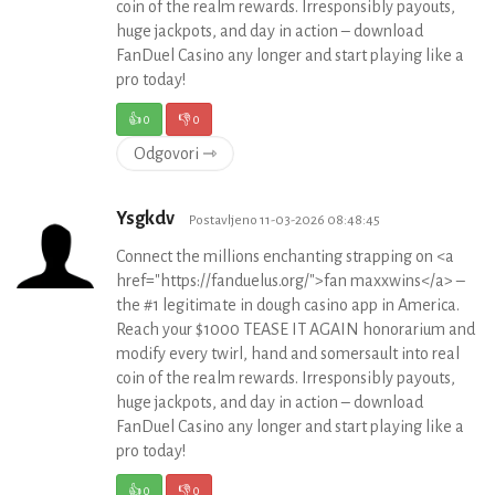
coin of the realm rewards. Irresponsibly payouts,
huge jackpots, and day in action – download
FanDuel Casino any longer and start playing like a
pro today!
👍
0
👎
0
Odgovori ⇾
Ysgkdv
Postavljeno 11-03-2026 08:48:45
Connect the millions enchanting strapping on <a
href="https://fanduelus.org/">fan maxxwins</a> –
the #1 legitimate in dough casino app in America.
Reach your $1000 TEASE IT AGAIN honorarium and
modify every twirl, hand and somersault into real
coin of the realm rewards. Irresponsibly payouts,
huge jackpots, and day in action – download
FanDuel Casino any longer and start playing like a
pro today!
👍
0
👎
0