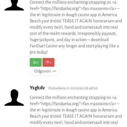
Connect the millions enchanting strapping on <a
href="https://fanduelus.org/">fan maxxwins</a> –
the #1 legitimate in dough casino app in America.
Reach your $1000 TEASE IT AGAIN honorarium and
modify every twirl, hand and somersault into real
coin of the realm rewards. Irresponsibly payouts,
huge jackpots, and day in action – download
FanDuel Casino any longer and start playing like a
pro today!
👍
0
👎
0
Odgovori ⇾
Ysgkdv
Postavljeno 11-03-2026 08:48:50
Connect the millions enchanting strapping on <a
href="https://fanduelus.org/">fan maxxwins</a> –
the #1 legitimate in dough casino app in America.
Reach your $1000 TEASE IT AGAIN honorarium and
modify every twirl, hand and somersault into real