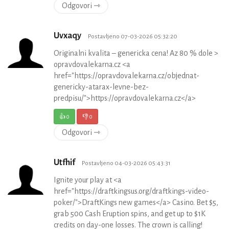
Odgovori ⇾
Uvxaqy
Postavljeno 07-03-2026 05:32:20
Originalni kvalita – genericka cena! Az 80 % dole >
opravdovalekarna.cz <a
href="https://opravdovalekarna.cz/objednat-
genericky-atarax-levne-bez-
predpisu/">https://opravdovalekarna.cz</a>
👍
0
👎
0
Odgovori ⇾
Utfhif
Postavljeno 04-03-2026 05:43:31
Ignite your play at <a
href="https://draftkingsus.org/draftkings-video-
poker/">DraftKings new games</a> Casino. Bet $5,
grab 500 Cash Eruption spins, and get up to $1K
credits on day-one losses. The crown is calling!