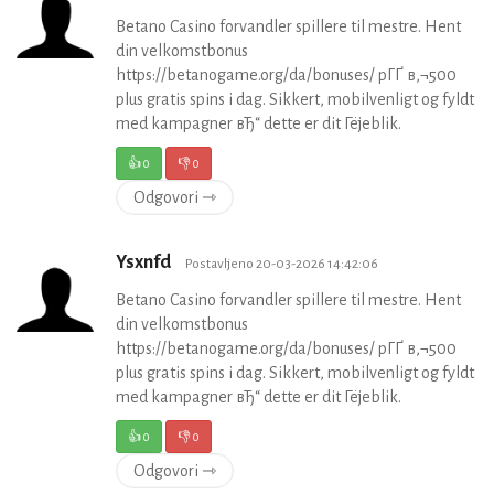
Betano Casino forvandler spillere til mestre. Hent
din velkomstbonus
https://betanogame.org/da/bonuses/ pГҐ в‚¬500
plus gratis spins i dag. Sikkert, mobilvenligt og fyldt
med kampagner вЂ“ dette er dit Гёjeblik.
👍
0
👎
0
Odgovori ⇾
Ysxnfd
Postavljeno 20-03-2026 14:42:06
Betano Casino forvandler spillere til mestre. Hent
din velkomstbonus
https://betanogame.org/da/bonuses/ pГҐ в‚¬500
plus gratis spins i dag. Sikkert, mobilvenligt og fyldt
med kampagner вЂ“ dette er dit Гёjeblik.
👍
0
👎
0
Odgovori ⇾