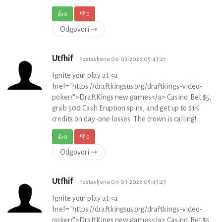
👍
0
👎
0
Odgovori ⇾
Utfhif
Postavljeno 04-03-2026 05:43:27
Ignite your play at <a
href="https://draftkingsus.org/draftkings-video-
poker/">DraftKings new games</a> Casino. Bet $5,
grab 500 Cash Eruption spins, and get up to $1K
credits on day-one losses. The crown is calling!
👍
0
👎
0
Odgovori ⇾
Utfhif
Postavljeno 04-03-2026 05:43:23
Ignite your play at <a
href="https://draftkingsus.org/draftkings-video-
poker/">DraftKings new games</a> Casino. Bet $5,