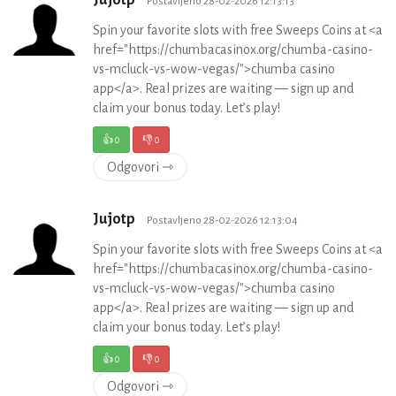
Postavljeno 28-02-2026 12:13:13
Spin your favorite slots with free Sweeps Coins at <a
href="https://chumbacasinox.org/chumba-casino-
vs-mcluck-vs-wow-vegas/">chumba casino
app</a>. Real prizes are waiting — sign up and
claim your bonus today. Let’s play!
👍
0
👎
0
Odgovori ⇾
Jujotp
Postavljeno 28-02-2026 12:13:04
Spin your favorite slots with free Sweeps Coins at <a
href="https://chumbacasinox.org/chumba-casino-
vs-mcluck-vs-wow-vegas/">chumba casino
app</a>. Real prizes are waiting — sign up and
claim your bonus today. Let’s play!
👍
0
👎
0
Odgovori ⇾