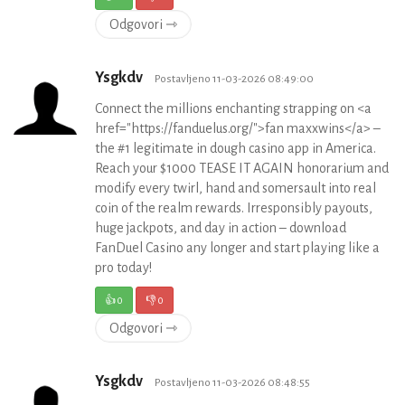
Odgovori ⇾
Ysgkdv
Postavljeno 11-03-2026 08:49:00
Connect the millions enchanting strapping on <a
href="https://fanduelus.org/">fan maxxwins</a> –
the #1 legitimate in dough casino app in America.
Reach your $1000 TEASE IT AGAIN honorarium and
modify every twirl, hand and somersault into real
coin of the realm rewards. Irresponsibly payouts,
huge jackpots, and day in action – download
FanDuel Casino any longer and start playing like a
pro today!
👍
0
👎
0
Odgovori ⇾
Ysgkdv
Postavljeno 11-03-2026 08:48:55