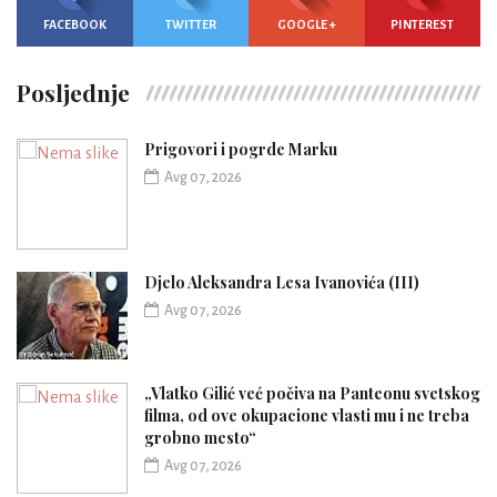
FACEBOOK
TWITTER
GOOGLE +
PINTEREST
Posljednje
Prigovori i pogrde Marku
Avg 07, 2026
Djelo Aleksandra Lesa Ivanovića (III)
Avg 07, 2026
„Vlatko Gilić već počiva na Panteonu svetskog
filma, od ove okupacione vlasti mu i ne treba
grobno mesto“
Avg 07, 2026