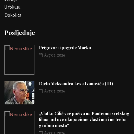
U fokusu
Dokolica
Posljednje
Prigovori i pogrde Marku
Avg 07, 2026
Djelo Aleksandra Lesa Ivanovića (III)
Avg 07, 2026
„Vlatko Gilić već počiva na Panteonu svetskog
filma, od ove okupacione vlasti mu i ne treba
grobno mesto“
Avg 07, 2026