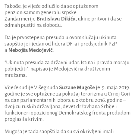
Takođe, je vijeće odlučilo da se optuženom
penzionisamom generalu srpske
Žandarmerije
Bratislavu Dikiću
, ukine pritvor i da se
odmah pustiti na slobodu.
Da je prvostepena presuda u ovom slučaju ukinuta
saopštio je i jedan od lidera DF-a i predsjednik PzP-
a
Nebojša Medojević.
“Ukinuta presuda za državni udar. Istina i pravda moraju
pobijediti”, napisao je Medojević na društvenim
mrežama.
Vijeće sudije Višeg suda
Suzane Mugoše
je 9. maja 2019.
godine je sve optužene za pokušaj terorizma u Crnoj Gori
na dan parlamentarnih izbora u oktobru 2016. godine –
dvojicu ruskih državljana, devet državljana Srbije i
funkcioneri opozicionog Demokratskog fronta predudom
proglasila krivim.
Mugoša je tada saopštila da su svi okrivljeni imali