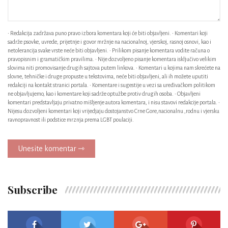
• Redakcija zadržava puno pravo izbora komentara koji će biti objavljeni. • Komentari koji
sadrže psovke, uvrede, prijetnje i govor mržnje na nacionalnoj, vjerskoj, rasnoj osnovi, kao i
netolerancija svake vrste neće biti objavljeni. • Prilikom pisanje komentara vodite računa o
pravopisnim i gramatičkim pravilima. • Nije dozvoljeno pisanje komentara isključivo velikim
slovima niti promovisanje drugih sajtova putem linkova. • Komentari u kojima nam skrećete na
slovne, tehničke i druge propuste u tekstovima, neće biti objavljeni, ali ih možete uputiti
redakciji na kontakt stranici portala. • Komentare i sugestije u vezi sa uređivačkom politikom
ne objavljujemo, kao i komentare koji sadrže optužbe protiv drugih osoba. • Objavljeni
komentari predstavljaju privatno mišljenje autora komentara, i nisu stavovi redakcije portala. •
Nijesu dozvoljeni komentari koji vrijedjaju dostojanstvo Crne Gore,nacionalnu ,rodnu i vjersku
ravnopravnost ili podstice mrznja prema LGBT poulaciji.
Unesite komentar ⇾
Subscribe