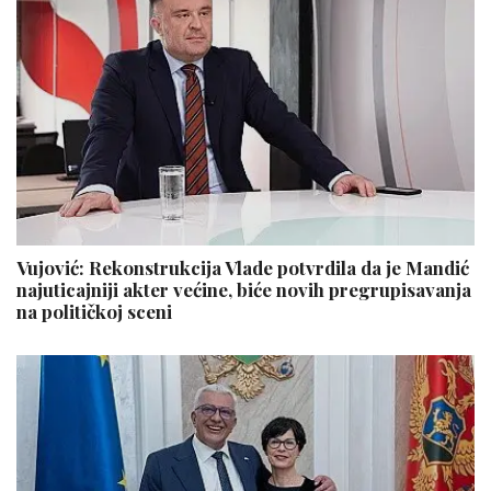
Vujović: Rekonstrukcija Vlade potvrdila da je Mandić
najuticajniji akter većine, biće novih pregrupisavanja
na političkoj sceni