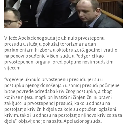
Vijeće Apelacionog suda je ukinulo prvostepenu
presudu u slučaju pokušaj terorizma na dan
parlamentarnih izbora u oktobru 2016. godine i vratilo
na ponovno suđenje Višem sudu u Podgorici kao
prvostepenom organu, pred potpuno novim sudskim
vijećem.
“Vijeće je ukinulo prvostepenu presudu jer su u
postupku njenog donošenja i u samoj presudi počinjene
bitne povrede odredaba krivičnog postupka, a zbog
kojih se nijesu mogli prihvatiti ni činjenični ni pravni
zaključci u prvostepenoj presudi, kako u odnosu na
postojanje krivičnih djela za koje su optuženi oglašeni
krivim, tako i u odnosu na postojanje njihove krivice za ta
djela”, objavljeno je na sajtu Apelacionog suda.