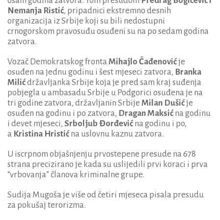
osam godina zatvora. Tom presudom
Predrag Bogićević i
Nemanja Ristić
, pripadnici ekstremno desnih
organizacija iz Srbije koji su bili nedostupni
crnogorskom pravosuđu osuđeni su na po sedam godina
zatvora.
Vozač Demokratskog fronta
Mihajlo Čađenović
je
osuđen na jednu godinu i šest mjeseci zatvora,
Branka
Milić
državljanka Srbije koja je pred sam kraj suđenja
pobjegla u ambasadu Srbije u Podgorici osuđena je na
tri godine zatvora, državljanin Srbije
Milan Dušić
je
osuđen na godinu i po zatvora,
Dragan Maksić
na godinu
i devet mjeseci,
Srboljub Đorđević
na godinu i po,
a
Kristina Hristić
na uslovnu kaznu zatvora.
U iscrpnom objašnjenju prvostepene presude na 678
strana precizirano je kada su uslijedili prvi koraci i prva
“vrbovanja” članova kriminalne grupe.
Sudija Mugoša je više od četiri mjeseca pisala presudu
za pokušaj terorizma.