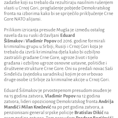
zadatke koji su trebalo da rezultiraju nasilnim rušenjem
vlasti u Crnoj Gori, proglašenje pobjede Demokratskog
fronta na izborima kako bi se spriječilo priključenje Crne
Gore NATO alijansi.
Prilikom izricanja presude Mugša je između ostalog
navela da su ruski državljani
Eduard
Šišmakov
i
Vladimir Popov
od 2016. godine formirali
kriminalnu grupu u Srbiji, Rusiji i Crnoj Gori koja je
trebalo da izvrši kriminalna djela kako bi ozbiljno
zastrašili građane Crne Gore, ugroze život i tijelo
građana i ozbiljno ugroze osnovne ustavne, političke i
društvene strukture Crne Gore. Oni su predali novac Saši
Sinđeliću (svjedoku saradniku) kojim je on vrbovao
druge osobe iz Srbije za kriminalne akcije u Crnoj Gori.
Eduard Šišmakov je prvostepenom presudom osuđen je
na 15 godina zatvora,
Vladimir Popov
na 12 godina
zatvora, lideri opozicionog Demokratskog fronta
Andrija
Mandić i Milan Knežević
na po pet godina zatvora, a
penzionisani general srpske policije
Bratislav Dikić
na