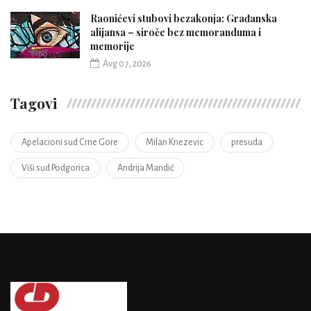
Raonićevi stubovi bezakonja: Građanska
alijansa – siroče bez memoranduma i
memorije
Avg 07, 2026
Tagovi
Apelacioni sud Crne Gore
Milan Knezevic
presuda
Viši sud Podgorica
Andrija Mandić