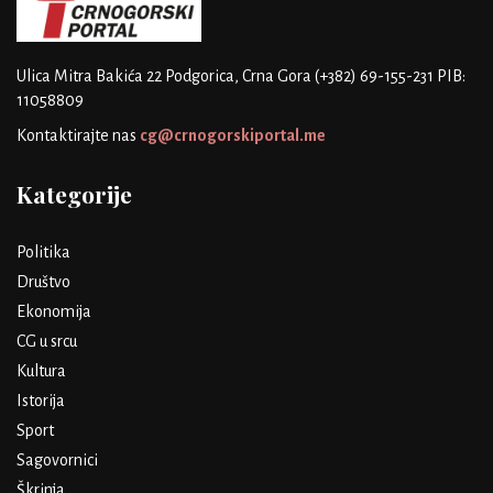
Ulica Mitra Bakića 22
Podgorica, Crna Gora
(+382) 69-155-231
PIB:
11058809
Kontaktirajte nas
cg@crnogorskiportal.me
Kategorije
Politika
Društvo
Ekonomija
CG u srcu
Kultura
Istorija
Sport
Sagovornici
Škrinja