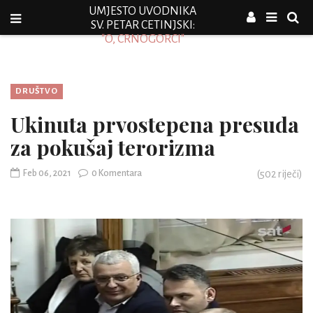
UMJESTO UVODNIKA
SV. PETAR CETINJSKI:
"O, CRNOGORCI"
DRUŠTVO
Ukinuta prvostepena presuda
za pokušaj terorizma
Feb 06, 2021
0 Komentara
(
502
riječi)