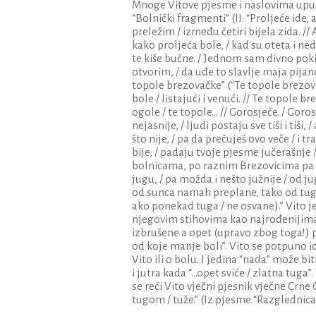
Mnoge Vitove pjesme i naslovima upućuj
“Bolnički fragmenti” (II: “Proljeće ide, a
preležim / između četiri bijela zida. // 
kako proljeća bole, / kad su oteta i ned
te kiše bučne. / Jednom sam divno poki
otvorim, / da uđe to slavlje maja pijano
topole brezovačke” (“Te topole brezova
bole / listajući i venući. // Te topole b
ogole / te topole... // Gorosječe. / Goro
nejasnije, / ljudi postaju sve tiši i tiši
što nije, / pa da prečuješ ovo veče / i 
bije, / padaju tvoje pjesme jučerašnje /
bolnicama, po raznim Brezovicima pa o
jugu, / pa možda i nešto južnije / od ju
od sunca namah preplane, tako od tuge 
ako ponekad tuga / ne osvane).” Vito je 
njegovim stihovima kao najrođenijima 
izbrušene a opet (upravo zbog toga!) p
od koje manje boli”. Vito se potpuno i
Vito ili o bolu. I jedina “nada” može b
i jutra kada “...opet sviće / zlatna tug
se reći Vito vječni pjesnik vječne Crne
tugom / tuže.” (Iz pjesme “Razglednica