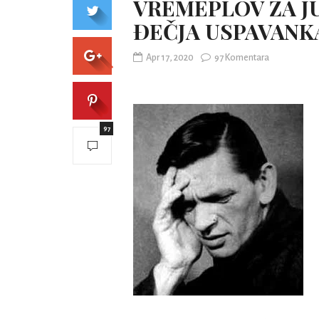
VREMEPLOV ZA JU
ĐEČJA USPAVANK
Apr 17, 2020
97 Komentara
97