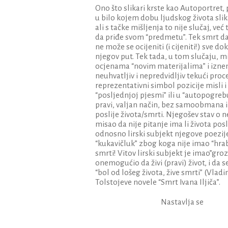
Ono što slikari krste kao Autoportret, 
u bilo kojem dobu ljudskog života slika
ali s tačke mišljenja to nije slučaj, ve
da priđe svom “predmetu”. Tek smrt daj
ne može se ocijeniti (i cijeniti!) sve d
njegov put. Tek tada, u tom slučaju, m
ocjenama “novim materijalima” i iznena
neuhvatljiv i nepredvidljiv tekući proc
reprezentativni simbol pozicije misli i
“posljednjoj pjesmi” ili u “autopogrebu
pravi, valjan način, bez samoobmana i 
poslije života/smrti. Njegošev stav 
misao da nije pitanje ima li života posl
odnosno lirski subjekt njegove poezije,
“kukavičluk” zbog koga nije imao “hrabro
smrti! Vitov lirski subjekt je imao”gro
onemogućio da živi (pravi) život, i da se o
“bol od lošeg života, žive smrti” (Vladi
Tolstojeve novele “Smrt Ivana Iljiča”.
Nastavlja se