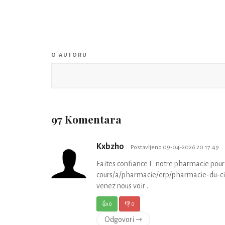
O AUTORU
97 Komentara
Kxbzho
Postavljeno 09-04-2026 20:17:49
Faites confiance Г notre pharmacie pour
cours/a/pharmacie/erp/pharmacie-du-circ
venez nous voir .
👍
0
👎
0
Odgovori ⇾