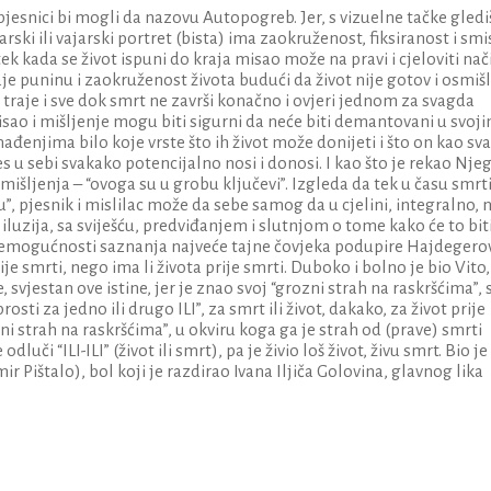
pjesnici bi mogli da nazovu Autopogreb. Jer, s vizuelne tačke gledi
rski ili vajarski portret (bista) ima zaokruženost, fiksiranost i smi
ć tek kada se život ispuni do kraja misao može na pravi i cjeloviti nač
e puninu i zaokruženost života budući da život nije gotov i osmišl
ok traje i sve dok smrt ne završi konačno i ovjeri jednom za svagda
isao i mišljenje mogu biti sigurni da neće biti demantovani u svoj
đenjima bilo koje vrste što ih život može donijeti i što on kao sv
es u sebi svakako potencijalno nosi i donosi. I kao što je rekao Nje
 mišljenja – “ovoga su u grobu ključevi”. Izgleda da tek u času smrti
”, pjesnik i mislilac može da sebe samog da u cjelini, integralno, 
iluzija, sa sviješću, predviđanjem i slutnjom o tome kako će to bit
o nemogućnosti saznanja najveće tajne čovjeka podupire Hajdegero
ije smrti, nego ima li života prije smrti. Duboko i bolno je bio Vito,
 svjestan ove istine, jer je znao svoj “grozni strah na raskršćima”, 
sti za jedno ili drugo ILI”, za smrt ili život, dakako, za život prije
zni strah na raskršćima”, u okviru koga ga je strah od (prave) smrti
dluči “ILI-ILI” (život ili smrt), pa je živio loš život, živu smrt. Bio je
mir Pištalo), bol koji je razdirao Ivana Iljiča Golovina, glavnog lika