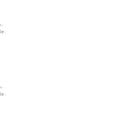
y-
e :
y-
e :