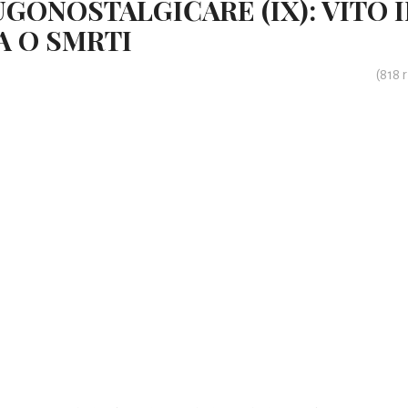
GONOSTALGIČARE (IX): VITO I
A O SMRTI
(
818
r