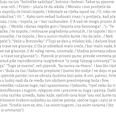
u na tzv. “bolničke sadržaje”, bolnice i bolesti. Takve su pjesme
 ona reži. / Prijeti – pluća će da iskida. / Moraću i ovo proljeće da
A napolju će listati topole, / kikotaće se rijeka ispod iva. / O, niko n
okučiva.”; III: “... Kako sam nekad ludovati znao / s proljeća, kad pl
sao, / ona – topola, ja – bor razbarušen. // A sad ne mogu prozor d
ga... / Možda i danas negdje gori / ljepota ona bosonoga? ...”); “Te
čke, / te topole, / milovane pogledima umirućih, / te topole / što
rezovačke, / te topole, / što u suton muklo šume / ko da ječe... / Nek
sječe.”); “Veče u Brezoviku” (“Topi se dan u mlakoj kiši, / daljine biva
, / a trave sve glasnije. // Da je odnekud malo sreće, / bar malo nade, 
trave sve glasnije. // Al ničeg nema, siromaše, / hladna promaja odsv
 u trave sve glasnije.”)... Pjesnik je proveo puno, previše vremena p
tud piše najrođenijima razglednice “iz ovog lijepog umiranja”,”n
ga”. “Tuge je ovamo”, veli pjesnik, “ko sunca na Hvaru”. I kao što tije
i “duša za čas / bakarno preplane / (samo što ovdje / ne daju ni pa
pjesnik patnje i on se obraća ljudima koji pate. A oni, patnici, hrle
u ludoj nadi da će među tim obiljem preotmjenog bola i fine,
reteške i užasne tuge, naći spasonosnu i ljekovitu “riječ neku ko t
dentifikovao s tugom, njegovo ime i prezime su tuga i patnja. Dakl
iti ona razlika između, kako kaže, vječnih rana koje “svu noć šume t
a”. Vitovom lirskom subjektu su vječne patnje, vječne tuge i zato je
 Gore: “Srodio sam se, eto, / sa ovom tugom, / sa ovim ranama / što
 iz umiranja”)