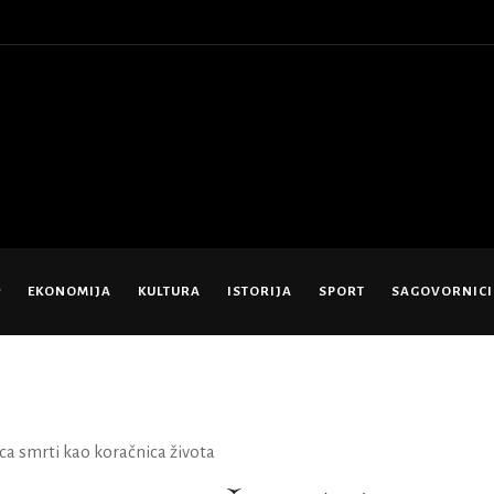
EKONOMIJA
KULTURA
ISTORIJA
SPORT
SAGOVORNICI
ca smrti kao koračnica života