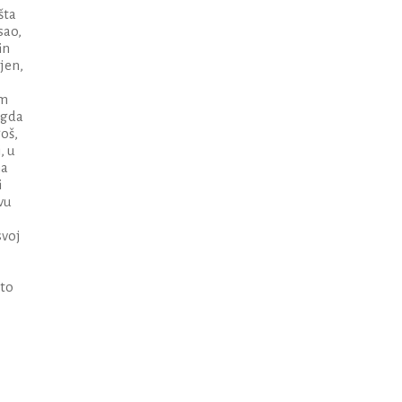
šta
sao,
in
jen,
im
agda
goš,
, u
na
i
vu
svoj
 to