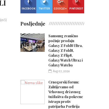
LI
FACEBOOK
TWITTER
GOOGLE +
PINTEREST
iječi)
Posljednje
Samsung zvanično
počinje prodaju
Galaxy Z Fold8 Ultra,
Galaxy Z Fold8,
Galaxy Z Flip8,
Galaxy Watch Ultra2 i
Galaxy Watch9
Avg 07, 2026
Crnogorski forum:
Zahtijevamo od
Vrhovnog državnog
tužilaštva da pokrene
istragu protiv
patrijarha Porfirija