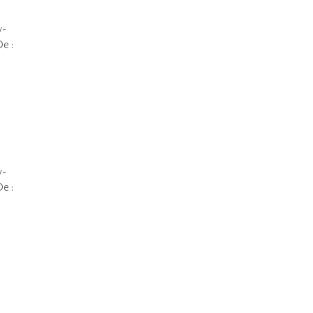
y-
e :
y-
e :