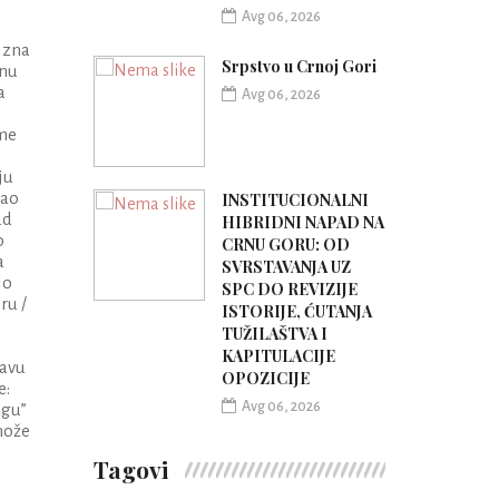
Avg 06, 2026
e zna
Srpstvo u Crnoj Gori
anu
a
Avg 06, 2026
 me
ju
kao
INSTITUCIONALNI
ud
HIBRIDNI NAPAD NA
o
CRNU GORU: OD
a
SVRSTAVANJA UZ
lo
SPC DO REVIZIJE
ru /
ISTORIJE, ĆUTANJA
TUŽILAŠTVA I
KAPITULACIJE
ravu
OPOZICIJE
e:
Avg 06, 2026
ugu”
 može
Tagovi