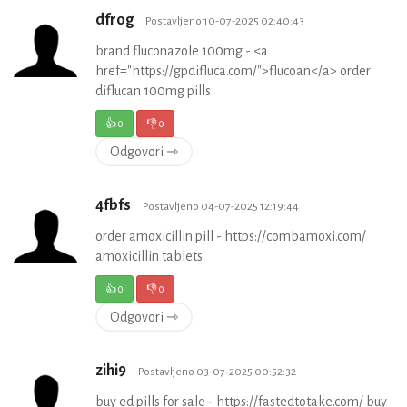
dfrog
Postavljeno 10-07-2025 02:40:43
brand fluconazole 100mg - <a
href="https://gpdifluca.com/">flucoan</a> order
diflucan 100mg pills
👍
0
👎
0
Odgovori ⇾
4fbfs
Postavljeno 04-07-2025 12:19:44
order amoxicillin pill - https://combamoxi.com/
amoxicillin tablets
👍
0
👎
0
Odgovori ⇾
zihi9
Postavljeno 03-07-2025 00:52:32
buy ed pills for sale - https://fastedtotake.com/ buy