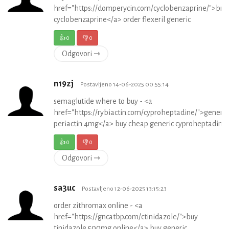
href="https://domperycin.com/cyclobenzaprine/">bra
cyclobenzaprine</a> order flexeril generic
👍
0
👎
0
Odgovori ⇾
n19zj
Postavljeno 14-06-2025 00:55:14
semaglutide where to buy - <a
href="https://rybiactin.com/cyproheptadine/">generic
periactin 4mg</a> buy cheap generic cyproheptadine
👍
0
👎
0
Odgovori ⇾
sa3uc
Postavljeno 12-06-2025 13:15:23
order zithromax online - <a
href="https://gncatbp.com/ctinidazole/">buy
tinidazole 500mg online</a> buy generic