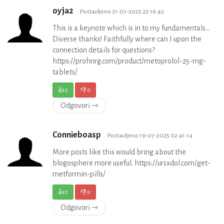
oyja2
Postavljeno 21-07-2025 22:16:42
This is a keynote which is in to my fundamentals…
Diverse thanks! Faithfully where can I upon the
connection details for questions?
https://prohnrg.com/product/metoprolol-25-mg-
tablets/
👍
0
👎
0
Odgovori ⇾
Connieboasp
Postavljeno 19-07-2025 02:41:14
More posts like this would bring about the
blogosphere more useful. https://ursxdol.com/get-
metformin-pills/
👍
0
👎
0
Odgovori ⇾