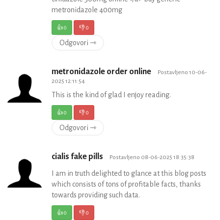
metronidazole 400mg
👍
0
👎
0
Odgovori ⇾
metronidazole order online
Postavljeno 10-06-
2025 12:11:54
This is the kind of glad I enjoy reading.
👍
0
👎
0
Odgovori ⇾
cialis fake pills
Postavljeno 08-06-2025 18:35:38
I am in truth delighted to glance at this blog posts
which consists of tons of profitable facts, thanks
towards providing such data.
👍
0
👎
0