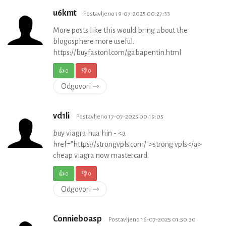
u6kmt
Postavljeno 19-07-2025 00:27:33
More posts like this would bring about the
blogosphere more useful.
https://buyfastonl.com/gabapentin.html
👍
0
👎
0
Odgovori ⇾
vd1li
Postavljeno 17-07-2025 00:19:05
buy viagra hua hin - <a
href="https://strongvpls.com/">strong vpls</a>
cheap viagra now mastercard
👍
0
👎
0
Odgovori ⇾
Connieboasp
Postavljeno 16-07-2025 01:50:30