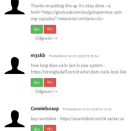
Thanks on putting this up. It’s okay done. <a
href="https://gnolvade.com/es/gabapentina-300-
mg-capsulas/">neurontin similares</a>
👍
0
👎
0
Odgovori ⇾
m3skb
Postavljeno 14-07-2025 19:35:54
how long does cialis last in your system -
https://strongtadafl.com/# what does cialis look like
👍
0
👎
0
Odgovori ⇾
Connieboasp
Postavljeno 13-07-2025 21:10:37
buy ranitidine - https://aranitidine.com/# zantac us
👍
0
👎
0