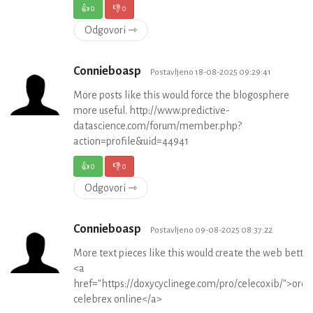
👍
0
👎
0
Odgovori ⇾
Connieboasp
Postavljeno 18-08-2025 09:29:41
More posts like this would force the blogosphere
more useful. http://www.predictive-
datascience.com/forum/member.php?
action=profile&uid=44941
👍
0
👎
0
Odgovori ⇾
Connieboasp
Postavljeno 09-08-2025 08:37:22
More text pieces like this would create the web better
<a
href="https://doxycyclinege.com/pro/celecoxib/">orde
celebrex online</a>