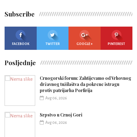
Subscribe
FACEBOOK
TWITTER
GOOGLE +
PINTEREST
Posljednje
Crnogorski forum: Zahtijevamo od Vrhovnog
državnog tužilaštva da pokrene istragu
protiv patrijarha Porfirija
Avg 06, 2026
Srpstvo u Crnoj Gori
Avg 06, 2026