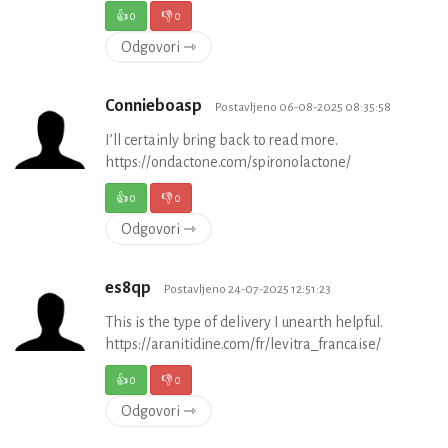
👍
0
👎
0
Odgovori ⇾
Connieboasp
Postavljeno 06-08-2025 08:35:58
I’ll certainly bring back to read more.
https://ondactone.com/spironolactone/
👍
0
👎
0
Odgovori ⇾
es8qp
Postavljeno 24-07-2025 12:51:23
This is the type of delivery I unearth helpful.
https://aranitidine.com/fr/levitra_francaise/
👍
0
👎
0
Odgovori ⇾