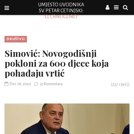
UMJESTO UVODNIKA
SV. PETAR CETINJSKI:
"O, CRNOGORCI"
DRUŠTVO
Simović: Novogodišnji
pokloni za 600 djece koja
pohađaju vrtić
Dec 18, 2020
37 Komentara
(
237
riječi)