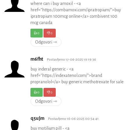
where can i buy amoxil - <a
href="https://combamoxi.com/ipratropium/">buy
ipratropium 100mcg online</a> combivent 100
mcg canada
👍
0
👎
0
Odgovori ⇾
m6fht
Postavljeno 17-06-2025 19:19:36
buy inderal generic - <a
href="https://indexatenol.com/">brand
propranolol</a> buy generic methotrexate for sale
👍
0
👎
0
Odgovori ⇾
q5ujm
Postavljeno 16-06-2025 00:54:41
buy motilium pill - <a