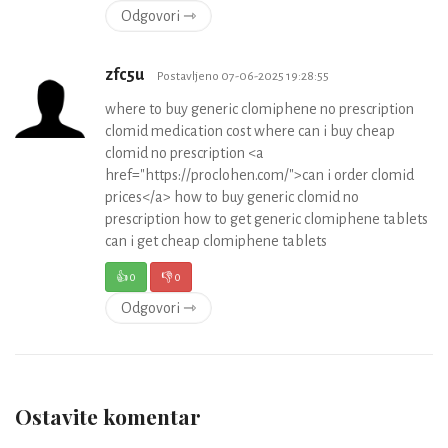
Odgovori ⇾
zfc5u
Postavljeno 07-06-2025 19:28:55
where to buy generic clomiphene no prescription
clomid medication cost where can i buy cheap
clomid no prescription <a
href="https://proclohen.com/">can i order clomid
prices</a> how to buy generic clomid no
prescription how to get generic clomiphene tablets
can i get cheap clomiphene tablets
👍
0
👎
0
Odgovori ⇾
Ostavite komentar