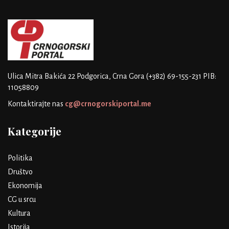
Ulica Mitra Bakića 22
Podgorica, Crna Gora
(+382) 69-155-231
PIB:
11058809
Kontaktirajte nas
cg@crnogorskiportal.me
Kategorije
Politika
Društvo
Ekonomija
CG u srcu
Kultura
Istorija