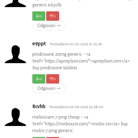
generic ed pills
👍
0
👎
0
Odgovori ⇾
e9ppt
Postavljeno 01-07-2025 21:32:36
prednisone 20mg generic - <a
href="https://apreplson.com/">apreplson.com</a>
buy prednisone tablets
👍
0
👎
0
Odgovori ⇾
8cvhb
Postavljeno 29-06-2025 22:58:00
meloxicam 7.5mg cheap - <a
href="https://moboxsin.com/">mobo sin</a> buy
mobic 7.5mg generic