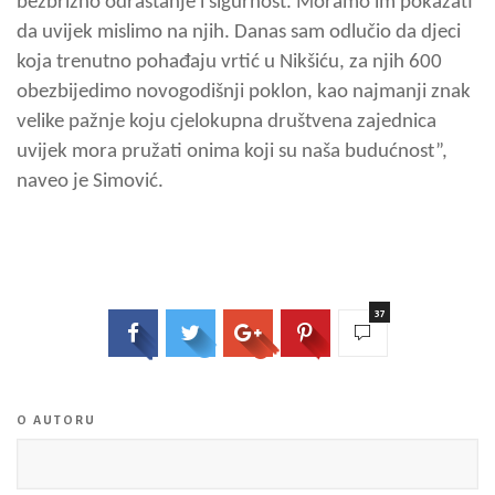
bezbrižno odrastanje i sigurnost. Moramo im pokazati
da uvijek mislimo na njih. Danas sam odlučio da djeci
koja trenutno pohađaju vrtić u Nikšiću, za njih 600
obezbijedimo novogodišnji poklon, kao najmanji znak
velike pažnje koju cjelokupna društvena zajednica
uvijek mora pružati onima koji su naša budućnost”,
naveo je Simović.
37
O AUTORU