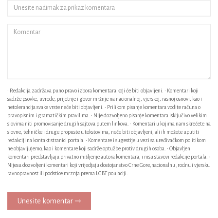
• Redakcija zadržava puno pravo izbora komentara koji će biti objavljeni. • Komentari koji
sadrže psovke, uvrede, prijetnje i govor mržnje na nacionalnoj, vjerskoj, rasnoj osnovi, kao i
netolerancija svake vrste neće biti objavljeni. • Prilikom pisanje komentara vodite računa o
pravopisnim i gramatičkim pravilima. • Nije dozvoljeno pisanje komentara isključivo velikim
slovima niti promovisanje drugih sajtova putem linkova. • Komentari u kojima nam skrećete na
slovne, tehničke i druge propuste u tekstovima, neće biti objavljeni, ali ih možete uputiti
redakciji na kontakt stranici portala. • Komentare i sugestije u vezi sa uređivačkom politikom
ne objavljujemo, kao i komentare koji sadrže optužbe protiv drugih osoba. • Objavljeni
komentari predstavljaju privatno mišljenje autora komentara, i nisu stavovi redakcije portala. •
Nijesu dozvoljeni komentari koji vrijedjaju dostojanstvo Crne Gore,nacionalnu ,rodnu i vjersku
ravnopravnost ili podstice mrznja prema LGBT poulaciji.
Unesite komentar ⇾