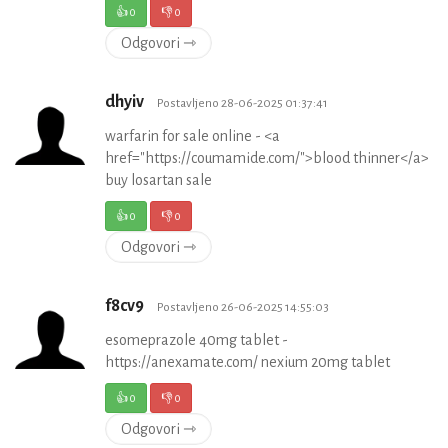
👍
0
👎
0
Odgovori ⇾
dhyiv
Postavljeno 28-06-2025 01:37:41
warfarin for sale online - <a
href="https://coumamide.com/">blood thinner</a>
buy losartan sale
👍
0
👎
0
Odgovori ⇾
f8cv9
Postavljeno 26-06-2025 14:55:03
esomeprazole 40mg tablet -
https://anexamate.com/ nexium 20mg tablet
👍
0
👎
0
Odgovori ⇾