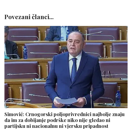
Povezani članci...
Simović: Crnogorski poljoprivrednici najbolje znaju
da im za dobijanje podrške niko nije gledao ni
partijsku ni nacionalnu ni vjersku pripadnost