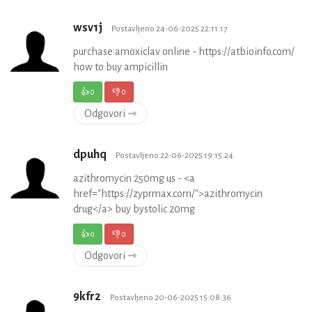
wsv1j
Postavljeno 24-06-2025 22:11:17
purchase amoxiclav online - https://atbioinfo.com/
how to buy ampicillin
👍
0
👎
0
Odgovori ⇾
dpuhq
Postavljeno 22-06-2025 19:15:24
azithromycin 250mg us - <a
href="https://zyprmax.com/">azithromycin
drug</a> buy bystolic 20mg
👍
0
👎
0
Odgovori ⇾
9kfr2
Postavljeno 20-06-2025 15:08:36