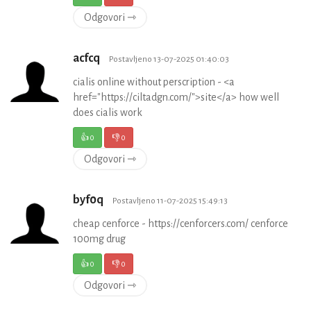
Odgovori ⇾
acfcq
Postavljeno 13-07-2025 01:40:03
cialis online without perscription - <a
href="https://ciltadgn.com/">site</a> how well
does cialis work
👍
0
👎
0
Odgovori ⇾
byf0q
Postavljeno 11-07-2025 15:49:13
cheap cenforce - https://cenforcers.com/ cenforce
100mg drug
👍
0
👎
0
Odgovori ⇾