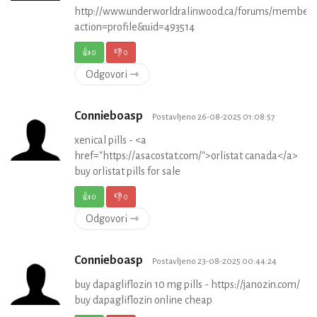
http://www.underworldralinwood.ca/forums/member.
action=profile&uid=493514
👍
0
👎
0
Odgovori ⇾
Connieboasp
Postavljeno 26-08-2025 01:08:57
xenical pills - <a
href="https://asacostat.com/">orlistat canada</a>
buy orlistat pills for sale
👍
0
👎
0
Odgovori ⇾
Connieboasp
Postavljeno 23-08-2025 00:44:24
buy dapagliflozin 10 mg pills - https://janozin.com/
buy dapagliflozin online cheap