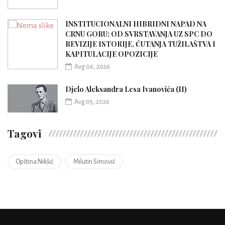
INSTITUCIONALNI HIBRIDNI NAPAD NA
CRNU GORU: OD SVRSTAVANJA UZ SPC DO
REVIZIJE ISTORIJE, ĆUTANJA TUŽILAŠTVA I
KAPITULACIJE OPOZICIJE
Avg 06, 2026
Djelo Aleksandra Lesa Ivanovića (II)
Avg 05, 2026
Tagovi
Opština Nikšić
Milutin Simović