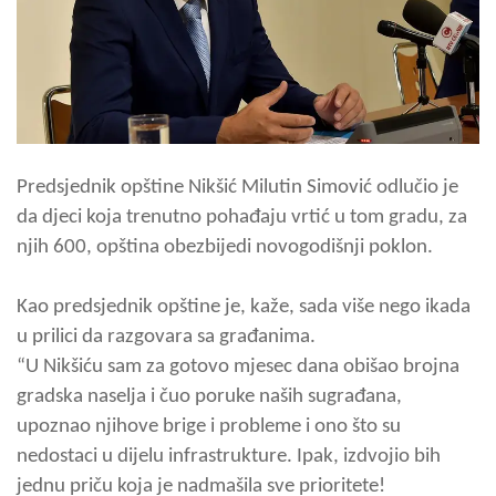
Predsjednik opštine Nikšić Milutin Simović odlučio je
da djeci koja trenutno pohađaju vrtić u tom gradu, za
njih 600, opština obezbijedi novogodišnji poklon.
Kao predsjednik opštine je, kaže, sada više nego ikada
u prilici da razgovara sa građanima.
“U Nikšiću sam za gotovo mjesec dana obišao brojna
gradska naselja i čuo poruke naših sugrađana,
upoznao njihove brige i probleme i ono što su
nedostaci u dijelu infrastrukture. Ipak, izdvojio bih
jednu priču koja je nadmašila sve prioritete!