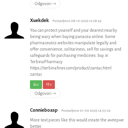
Odgovori ⇾
Xuekdek
Postavljeno 08-10-2025 15:58:42
You can protect yourself and your dearest nearby
being wary when buying panacea online. Some
pharmaceutics websites manipulate legally and
offer convenience, solitariness, sell for savings and
safeguards for purchasing medicines. buy in
TerbinaPharmacy
https://terbinafines.com/product/zantac.html
zantac
👍
0
👎
0
Odgovori ⇾
Connieboasp
Postavljeno 01-09-2025 14:53:02
More text pieces like this would create the интернет
better.