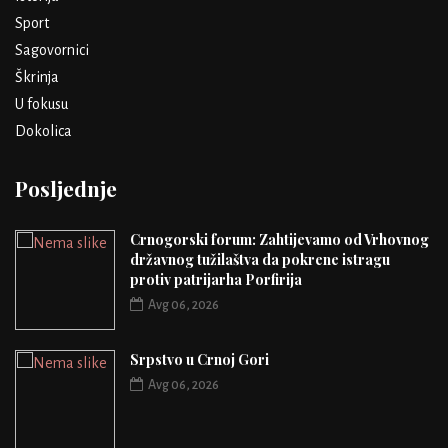
Sport
Sagovornici
Škrinja
U fokusu
Dokolica
Posljednje
Crnogorski forum: Zahtijevamo od Vrhovnog
državnog tužilaštva da pokrene istragu
protiv patrijarha Porfirija
Avg 06, 2026
Srpstvo u Crnoj Gori
Avg 06, 2026