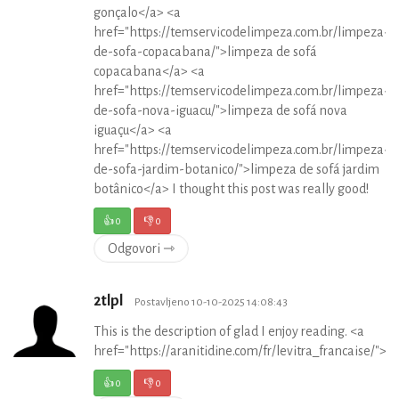
gonçalo</a> <a
href="https://temservicodelimpeza.com.br/limpeza-
de-sofa-copacabana/">limpeza de sofá
copacabana</a> <a
href="https://temservicodelimpeza.com.br/limpeza-
de-sofa-nova-iguacu/">limpeza de sofá nova
iguaçu</a> <a
href="https://temservicodelimpeza.com.br/limpeza-
de-sofa-jardim-botanico/">limpeza de sofá jardim
botânico</a> I thought this post was really good!
👍
0
👎
0
Odgovori ⇾
2tlpl
Postavljeno 10-10-2025 14:08:43
This is the description of glad I enjoy reading. <a
href="https://aranitidine.com/fr/levitra_francaise/">cl
👍
0
👎
0