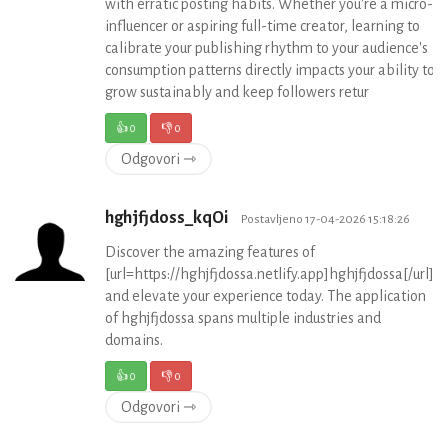
with erratic posting habits. Whether you're a micro-
influencer or aspiring full-time creator, learning to
calibrate your publishing rhythm to your audience's
consumption patterns directly impacts your ability to
grow sustainably and keep followers retur
👍
0
👎
0
Odgovori ⇾
hghjfjdoss_kqOi
Postavljeno 17-04-2026 15:18:26
Discover the amazing features of
[url=https://hghjfjdossa.netlify.app]hghjfjdossa[/url]
and elevate your experience today. The application
of hghjfjdossa spans multiple industries and
domains.
👍
0
👎
0
Odgovori ⇾