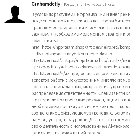
Grahamdetly
Postavljeno 18-04-2026 08:52:27
В условиях растущей цифровизации и внедрения
искусственного интеллекта во все сферы бизнеса, 
правовом регулировании и комплаенсе становится
важным, а необходимым элементом стратегии раз
компании. <a
href=https://npprteam.shop/articles/neiroseti/kompl
ii-dlya-biznesa-dannye-khranenie-dostup-
otvetstvennost/>https://npprteam.shop/articles/neir
i-pravo-v-ii-dlya-biznesa-dannye-khranenie-dostup-
otvetstvennost/</a> предоставляет комплексный а
аспектов работы с искусственным интеллектом, ох
вопросы защиты данных, их хранения, управления
распределения ответственности. Специалисты ко
в материале практические рекомендации по вн
необходимых процедур и систем контроля, которы
соответствие действующему законодательству как в
на международном уровне. Для тех, кто стремится
свою деятельность с использованием AI-технологи
юридических осложнений, этот ре