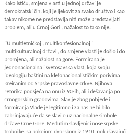
Kako ističu, smjena vlasti u jednoj državi je
demokratski čin, koji je ljekovit za svako društvo i kao
takav nikome ne predstavlja niti može predstavljati
problem, ali u Crnoj Gori , nažalost to tako nije.
"U multietničkoj , multikonfesionalnoj i
multikulturalnoj državi , do smjene vlasti je došlo i do
promjena, ali nažalost na gore. Formirana je
jednonacionalna i svetosavska vlast, koja svoju
ideologiju baštini na klefonacionalističkim porivima
kreiranim od Srpske pravoslavne crkve. Njihova
retorika podsjeća na onu iz 90-ih, ali i dešavanja po
crnogorskim gradovima. Slavlje zbog pobjede i
formiranja Vlade je legitimno i za nas ne bi bilo
zabrinjavajuće da se slavilo uz nacionalne simbole
države Crne Gore. Međutim slavljenici nose srpske
trobojke, sa pokojom dvorskom iz 1910. pokušavajući