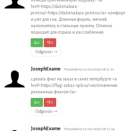
href=https://dakimakura-
print.ru/>https://dakimakura-print.ru</a> комфорт
и уют для сна. Длинная форма, мягкий
наполнитель и стильные принты. Отлично
подходит для отдыха и расслабления.
👍
0
👎
0
Odgovori ⇾
JosephExame
Postavljeno 12-04-2026 08:21:51
сделать флаг на заказ в санкт петербурге <a
href=https://flag-zakaz-spb.ru/>изготовление
рекламных флагов</a>
👍
0
👎
0
Odgovori ⇾
JosephExame
Postavljeno 12-04-2026 08:17:34