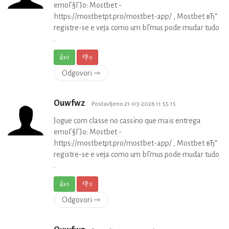
emoГ§ГЈo: Mostbet -
https://mostbetpt.pro/mostbet-app/ , Mostbet вЂ“
registre-se e veja como um bГґnus pode mudar tudo
.
👍
0
👎
0
Odgovori ⇾
Ouwfwz
Postavljeno 21-03-2026 11:55:15
Jogue com classe no cassino que mais entrega
emoГ§ГЈo: Mostbet -
https://mostbetpt.pro/mostbet-app/ , Mostbet вЂ“
registre-se e veja como um bГґnus pode mudar tudo
.
👍
0
👎
0
Odgovori ⇾