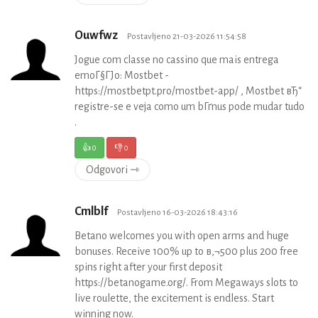
Ouwfwz
Postavljeno 21-03-2026 11:54:58
Jogue com classe no cassino que mais entrega
emoГ§ГЈo: Mostbet -
https://mostbetpt.pro/mostbet-app/ , Mostbet вЂ“
registre-se e veja como um bГґnus pode mudar tudo
.
👍
0
👎
0
Odgovori ⇾
Cmlblf
Postavljeno 16-03-2026 18:43:16
Betano welcomes you with open arms and huge
bonuses. Receive 100% up to в‚¬500 plus 200 free
spins right after your first deposit
https://betanogame.org/. From Megaways slots to
live roulette, the excitement is endless. Start
winning now.