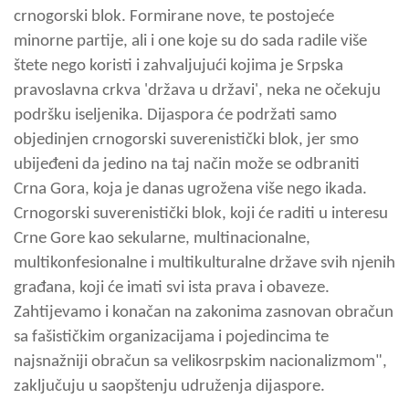
crnogorski blok. Formirane nove, te postojeće
minorne partije, ali i one koje su do sada radile više
štete nego koristi i zahvaljujući kojima je Srpska
pravoslavna crkva 'država u državi', neka ne očekuju
podršku iseljenika. Dijaspora će podržati samo
objedinjen crnogorski suverenistički blok, jer smo
ubijeđeni da jedino na taj način može se odbraniti
Crna Gora, koja je danas ugrožena više nego ikada.
Crnogorski suverenistički blok, koji će raditi u interesu
Crne Gore kao sekularne, multinacionalne,
multikonfesionalne i multikulturalne države svih njenih
građana, koji će imati svi ista prava i obaveze.
Zahtijevamo i konačan na zakonima zasnovan obračun
sa fašističkim organizacijama i pojedincima te
najsnažniji obračun sa velikosrpskim nacionalizmom",
zaključuju u saopštenju udruženja dijaspore.