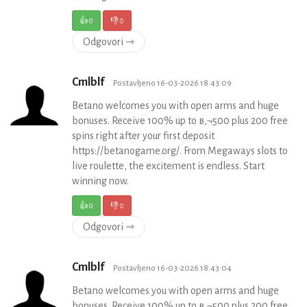
👍
0
👎
0
Odgovori ⇾
Cmlblf
Postavljeno 16-03-2026 18:43:09
Betano welcomes you with open arms and huge
bonuses. Receive 100% up to в‚¬500 plus 200 free
spins right after your first deposit
https://betanogame.org/. From Megaways slots to
live roulette, the excitement is endless. Start
winning now.
👍
0
👎
0
Odgovori ⇾
Cmlblf
Postavljeno 16-03-2026 18:43:04
Betano welcomes you with open arms and huge
bonuses. Receive 100% up to в‚¬500 plus 200 free