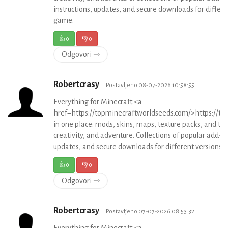
instructions, updates, and secure downloads for differe
game.
👍
0
👎
0
Odgovori ⇾
Robertcrasy
Postavljeno 08-07-2026 10:58:55
Everything for Minecraft <a
href=https://topminecraftworldseeds.com/>https://t
in one place: mods, skins, maps, texture packs, and the
creativity, and adventure. Collections of popular add-ons
updates, and secure downloads for different versions 
👍
0
👎
0
Odgovori ⇾
Robertcrasy
Postavljeno 07-07-2026 08:53:32
Everything for Minecraft <a