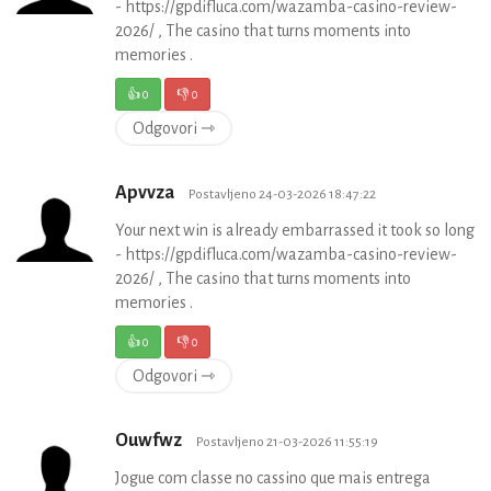
- https://gpdifluca.com/wazamba-casino-review-
2026/ , The casino that turns moments into
memories .
👍
0
👎
0
Odgovori ⇾
Apvvza
Postavljeno 24-03-2026 18:47:22
Your next win is already embarrassed it took so long
- https://gpdifluca.com/wazamba-casino-review-
2026/ , The casino that turns moments into
memories .
👍
0
👎
0
Odgovori ⇾
Ouwfwz
Postavljeno 21-03-2026 11:55:19
Jogue com classe no cassino que mais entrega