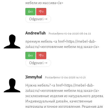
мебели из массива</a>
👍
0
👎
0
Odgovori ⇾
AndrewTuh
Postavljeno 15-04-2026 08:04:33
премиум мебель <a href=https://mebel-dub-
zakaz.ru/>изготовление мебели под заказ</a>
👍
0
👎
0
Odgovori ⇾
Jimmyhal
Postavljeno 13-04-2026 14:10:21
Нужна мебель? <a href=https://mebel-dub-
zakaz.ru/>изготовление мебели под заказ</a>
эксклюзивные изделия из натурального дерева.
Индивидуальный дизайн, качественные
материалы и точное изготовление. Решения для