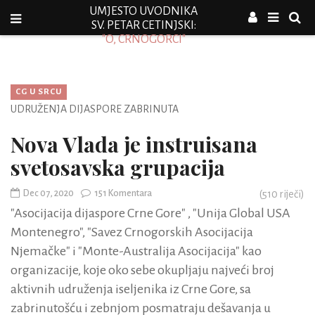
UMJESTO UVODNIKA
SV. PETAR CETINJSKI:
"O, CRNOGORCI"
CG U SRCU
UDRUŽENJA DIJASPORE ZABRINUTA
Nova Vlada je instruisana
svetosavska grupacija
Dec 07, 2020
151 Komentara
(
510
riječi)
"Asocijacija dijaspore Crne Gore" , "Unija Global USA
Montenegro", "Savez Crnogorskih Asocijacija
Njemačke" i "Monte-Australija Asocijacija" kao
organizacije, koje oko sebe okupljaju najveći broj
aktivnih udruženja iseljenika iz Crne Gore, sa
zabrinutošću i zebnjom posmatraju dešavanja u