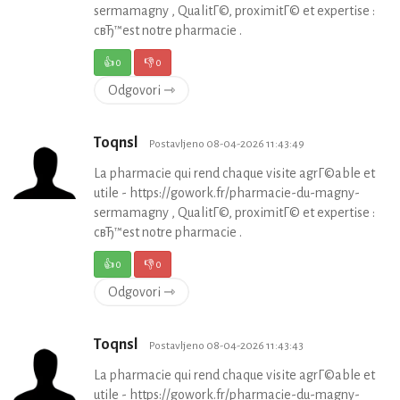
sermamagny , QualitГ©, proximitГ© et expertise :
cвЂ™est notre pharmacie .
👍
0
👎
0
Odgovori ⇾
Toqnsl
Postavljeno 08-04-2026 11:43:49
La pharmacie qui rend chaque visite agrГ©able et
utile - https://gowork.fr/pharmacie-du-magny-
sermamagny , QualitГ©, proximitГ© et expertise :
cвЂ™est notre pharmacie .
👍
0
👎
0
Odgovori ⇾
Toqnsl
Postavljeno 08-04-2026 11:43:43
La pharmacie qui rend chaque visite agrГ©able et
utile - https://gowork.fr/pharmacie-du-magny-