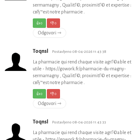
sermamagny , QualitГ©, proximitГ© et expertise :
cвЂ™est notre pharmacie .
👍
0
👎
0
Odgovori ⇾
Toqnsl
Postavljeno 08-04-2026 11:43:38
La pharmacie qui rend chaque visite agrГ©able et
utile - https://gowork.fr/pharmacie-du-magny-
sermamagny , QualitГ©, proximitГ© et expertise :
cвЂ™est notre pharmacie .
👍
0
👎
0
Odgovori ⇾
Toqnsl
Postavljeno 08-04-2026 11:43:33
La pharmacie qui rend chaque visite agrГ©able et
utile - https://gowork.fr/pharmacie-du-magny-