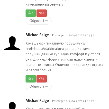
качественный результат.
👍
0
👎
0
Odgovori ⇾
MichaelFalge
Postavljeno 12-04-2026 23:04:52
Хочешь оригинальную подушку? <a
href=https://dakimakura-print.ru/>аниме
подушки дакимакуры</a> комфорт и уют для
сна. Длинная форма, мягкий наполнитель и
стильные принты. Отлично подходит для отдыха
и расслабления.
👍
0
👎
0
Odgovori ⇾
MichaelFalge
Postavljeno 12-04-2026 23:00:23
Хочешь оригинальную подушку? <a