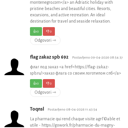
montenegro.com</a> an Adriatic holiday with
pristine beaches and beautiful cities. Resorts,
excursions, and active recreation. An ideal
destination for travel and seaside relaxation.
👍
0
👎
0
Odgovori ⇾
flag zakaz spb 692
Postavljeno 09-04-2026 08:54:37
флаг под заказ <a href=https://flag-zakaz-
spb.ru/>заказ флага со своим логотипом спб</a>
👍
0
👎
0
Odgovori ⇾
Toqnsl
Postavljeno 08-04-2026 11:43:54
La pharmacie qui rend chaque visite agrГ©able et
utile - https://gowork.fr/pharmacie-du-magny-