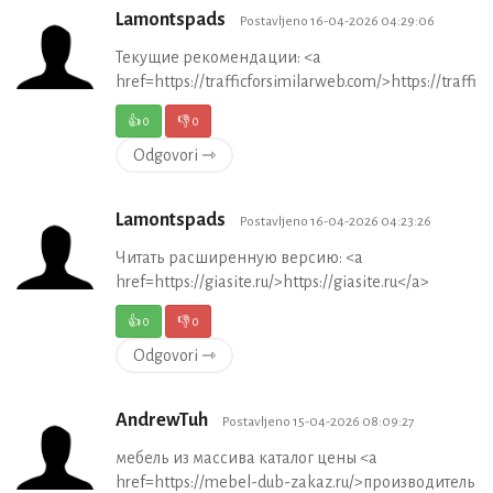
Lamontspads
Postavljeno 16-04-2026 04:29:06
Текущие рекомендации: <a
href=https://trafficforsimilarweb.com/>https://traffi
👍
0
👎
0
Odgovori ⇾
Lamontspads
Postavljeno 16-04-2026 04:23:26
Читать расширенную версию: <a
href=https://giasite.ru/>https://giasite.ru</a>
👍
0
👎
0
Odgovori ⇾
AndrewTuh
Postavljeno 15-04-2026 08:09:27
мебель из массива каталог цены <a
href=https://mebel-dub-zakaz.ru/>производитель