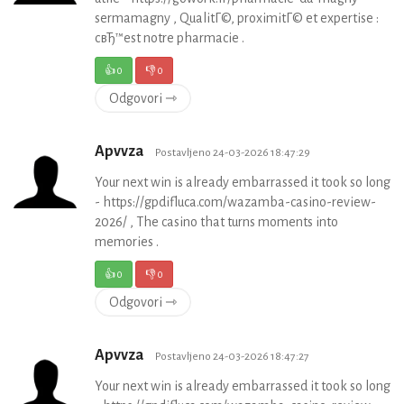
sermamagny , QualitГ©, proximitГ© et expertise :
cвЂ™est notre pharmacie .
👍
0
👎
0
Odgovori ⇾
Apvvza
Postavljeno 24-03-2026 18:47:29
Your next win is already embarrassed it took so long
- https://gpdifluca.com/wazamba-casino-review-
2026/ , The casino that turns moments into
memories .
👍
0
👎
0
Odgovori ⇾
Apvvza
Postavljeno 24-03-2026 18:47:27
Your next win is already embarrassed it took so long