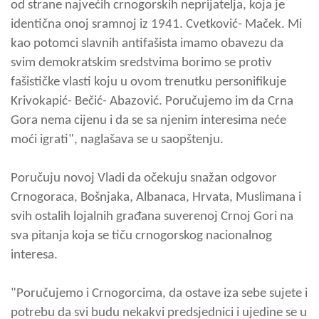
od strane najvećih crnogorskih neprijatelja, koja je
identična onoj sramnoj iz 1941. Cvetković- Maček. Mi
kao potomci slavnih antifašista imamo obavezu da
svim demokratskim sredstvima borimo se protiv
fašističke vlasti koju u ovom trenutku personifikuje
Krivokapić- Bečić- Abazović. Poručujemo im da Crna
Gora nema cijenu i da se sa njenim interesima neće
moći igrati", naglašava se u saopštenju.
Poručuju novoj Vladi da očekuju snažan odgovor
Crnogoraca, Bošnjaka, Albanaca, Hrvata, Muslimana i
svih ostalih lojalnih građana suverenoj Crnoj Gori na
sva pitanja koja se tiču crnogorskog nacionalnog
interesa.
"Poručujemo i Crnogorcima, da ostave iza sebe sujete i
potrebu da svi budu nekakvi predsjednici i ujedine se u