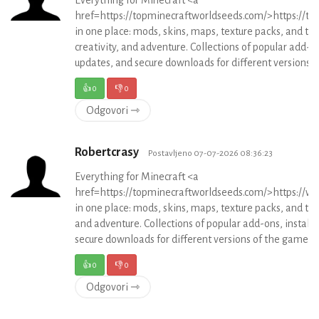
href=https://topminecraftworldseeds.com/>https://t
in one place: mods, skins, maps, texture packs, and the
creativity, and adventure. Collections of popular add-ons
updates, and secure downloads for different versions 
👍
0
👎
0
Odgovori ⇾
Robertcrasy
Postavljeno 07-07-2026 08:36:23
Everything for Minecraft <a
href=https://topminecraftworldseeds.com/>https://
in one place: mods, skins, maps, texture packs, and the 
and adventure. Collections of popular add-ons, installa
secure downloads for different versions of the game.
👍
0
👎
0
Odgovori ⇾