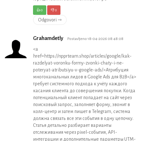
👍
0
👎
0
Odgovori ⇾
Grahamdetly
Postavljeno 18-04-2026 08:48:08
<a
href=https://npprteam.shop/articles/google/kak-
razdelyat-voronku-formy-zvonki-chaty-i-ne-
poteryat-atributsiyu-v-google-ads/>Атрибуция
многоканальных лидов в Google Ads для B2B</a>
требует системного подхода к учёту каждого
касания клиента до совершения покупки. Когда
потенциальный клиент попадает на сайт через
поисковый запрос, заполняет форму, звонит в
колл-центр и затем пишет в Telegram, система
должна связать все эти события в одну цепочку.
Статья детально разбирает варианты
отслеживания через pixel-события, API-
интеграции и дополнительные параметры UTM-