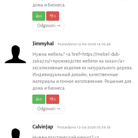
дома и бизнеса.
👍
0
👎
0
Odgovori ⇾
Jimmyhal
Postavljeno 13-04-2026 14:05:46
Нужна мебель? <a href=https://mebel-dub-
zakaz.ru/>производство мебели на заказ</a>
эксклюзивные изделия из натурального дерева.
Индивидуальный дизайн, качественные
материалы и точное изготовление. Решения для
дома и бизнеса.
👍
0
👎
0
Odgovori ⇾
Calvinjap
Postavljeno 13-04-2026 05:59:36
Нужен пластический хирург? <a