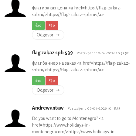
флаги заказ цена <a href=https://flag-zakaz-
spb.ru/>https://flag-zakaz-spb.ru</a>
👍
0
👎
0
Odgovori ⇾
flag zakaz spb 539
Postavljeno 10-04-2026 10:51:52
флаг баннер на заказ <a href=https://flag-zakaz-
spb.ru/>https://flag-zakaz-spb.ru</a>
👍
0
👎
0
Odgovori ⇾
Andrewantaw
Postavljeno 09-04-2026 10:18:33
Do you want to go to Montenegro? <a
href=https://www.holidays-in-
montenegro.com/>https://www.holidays-in-