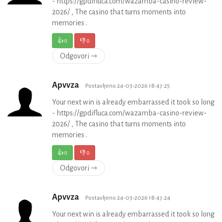
- https://gpdifluca.com/wazamba-casino-review-
2026/ , The casino that turns moments into
memories .
👍
0
👎
0
Odgovori ⇾
Apvvza
Postavljeno 24-03-2026 18:47:25
Your next win is already embarrassed it took so long
- https://gpdifluca.com/wazamba-casino-review-
2026/ , The casino that turns moments into
memories .
👍
0
👎
0
Odgovori ⇾
Apvvza
Postavljeno 24-03-2026 18:47:24
Your next win is already embarrassed it took so long