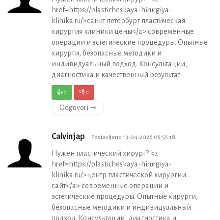
href=https://plasticheskaya-hirurgiya-
klinika.ru/>санкт петербург пластическая
хирургия клиники цены</a> современные
операции и эстетические процедуры. Опытные
хирурги, безопасные методики и
индивидуальный подход. Консультации,
диагностика и качественный результат.
👍
0
👎
0
Odgovori ⇾
Calvinjap
Postavljeno 13-04-2026 05:55:18
Нужен пластический хирург? <a
href=https://plasticheskaya-hirurgiya-
klinika.ru/>центр пластической хирургии
сайт</a> современные операции и
эстетические процедуры. Опытные хирурги,
безопасные методики и индивидуальный
подход. Консультации, диагностика и