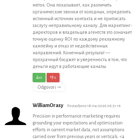
меток. Она показывает, как различить
органические звонки от холодных, определить
истинный источник контакта и не приписать
заслугу неправильному каналу. Для маркетинг-
директоров и владельцев агентств это означает
точную оценку ROI по каждому рекламному
кампейну и отказ от недейственных
направлений. Конечный результат —
прозрачный бюджет и уверенность в том, что
деньги идут в работающие каналы.
👍
0
👎
0
Odgovori ⇾
WilliamOrasy
Postavljeno 18-04-2026 06:51:16
Precision in performance marketing requires
grounding your expectations and optimization
efforts in current market data, not assumptions
carried over from previous years or verticals. <a