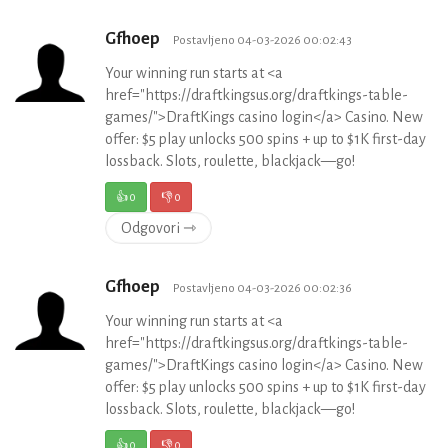
Gfhoep
Postavljeno 04-03-2026 00:02:43
Your winning run starts at <a
href="https://draftkingsus.org/draftkings-table-
games/">DraftKings casino login</a> Casino. New
offer: $5 play unlocks 500 spins + up to $1K first-day
lossback. Slots, roulette, blackjack—go!
👍
0
👎
0
Odgovori ⇾
Gfhoep
Postavljeno 04-03-2026 00:02:36
Your winning run starts at <a
href="https://draftkingsus.org/draftkings-table-
games/">DraftKings casino login</a> Casino. New
offer: $5 play unlocks 500 spins + up to $1K first-day
lossback. Slots, roulette, blackjack—go!
👍
0
👎
0