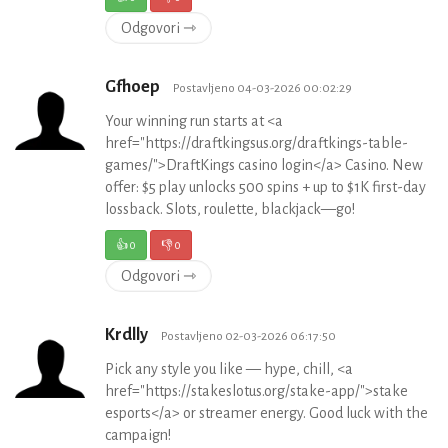
Odgovori ⇾
Gfhoep
Postavljeno 04-03-2026 00:02:29
Your winning run starts at <a
href="https://draftkingsus.org/draftkings-table-
games/">DraftKings casino login</a> Casino. New
offer: $5 play unlocks 500 spins + up to $1K first-day
lossback. Slots, roulette, blackjack—go!
👍
0
👎
0
Odgovori ⇾
Krdlly
Postavljeno 02-03-2026 06:17:50
Pick any style you like — hype, chill, <a
href="https://stakeslotus.org/stake-app/">stake
esports</a> or streamer energy. Good luck with the
campaign!