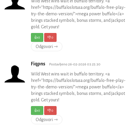
Wild West wins wait in buffalo territory. <a
href="https://buffaloslotusa.org/buffalo-free-play-
try-the-demo-version/">mega power buffalo</a>
brings stacked symbols, bonus storms, and jackpot
gold. Get yours!
👍
0
👎
0
Odgovori ⇾
Fiqpns
Postavljeno 26-02-2026 03:25:30
Wild West wins wait in buffalo territory. <a
href="https://buffaloslotusa.org/buffalo-free-play-
try-the-demo-version/">mega power buffalo</a>
brings stacked symbols, bonus storms, and jackpot
gold. Get yours!
👍
0
👎
0
Odgovori ⇾