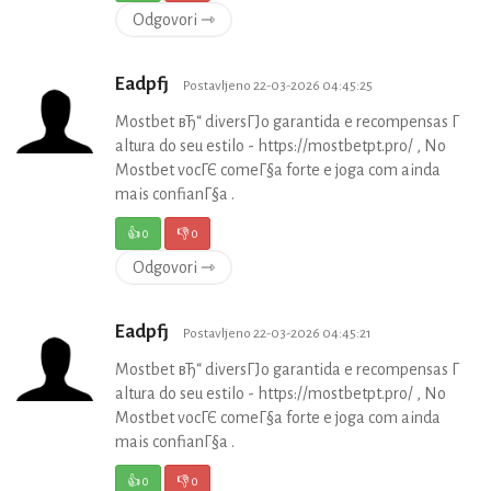
Odgovori ⇾
Eadpfj
Postavljeno 22-03-2026 04:45:25
Mostbet вЂ“ diversГЈo garantida e recompensas Г
altura do seu estilo - https://mostbetpt.pro/ , No
Mostbet vocГЄ comeГ§a forte e joga com ainda
mais confianГ§a .
👍
0
👎
0
Odgovori ⇾
Eadpfj
Postavljeno 22-03-2026 04:45:21
Mostbet вЂ“ diversГЈo garantida e recompensas Г
altura do seu estilo - https://mostbetpt.pro/ , No
Mostbet vocГЄ comeГ§a forte e joga com ainda
mais confianГ§a .
👍
0
👎
0