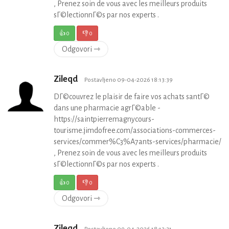
, Prenez soin de vous avec les meilleurs produits
sГ©lectionnГ©s par nos experts .
👍
0
👎
0
Odgovori ⇾
Zileqd
Postavljeno 09-04-2026 18:13:39
DГ©couvrez le plaisir de faire vos achats santГ©
dans une pharmacie agrГ©able -
https://saintpierremagnycours-
tourisme.jimdofree.com/associations-commerces-
services/commer%C3%A7ants-services/pharmacie/
, Prenez soin de vous avec les meilleurs produits
sГ©lectionnГ©s par nos experts .
👍
0
👎
0
Odgovori ⇾
Zileqd