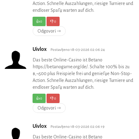
Action. Schnelle Auszahlungen, riesige Turniere und
endloser SpaГџ warten auf dich.
👍
0
👎
0
Odgovori ⇾
Uivlox
Postavljeno 18-03-2026 02:06:24
Das beste Online-Casino ist Betano
https://betanogame.org/de/. Schalte 100% bis zu
в‚¬500 plus Freispiele frei und genieГџe Non-Stop-
Action. Schnelle Auszahlungen, riesige Turniere und
endloser SpaГџ warten auf dich.
👍
0
👎
0
Odgovori ⇾
Uivlox
Postavljeno 18-03-2026 02:06:19
Das beste Online-Casino ist Betano