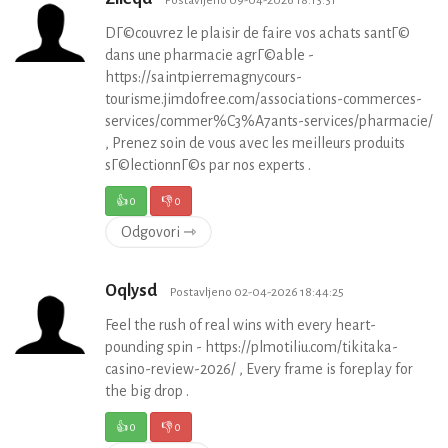
Postavljeno 09-04-2026 18:13:31
DГ©couvrez le plaisir de faire vos achats santГ©
dans une pharmacie agrГ©able -
https://saintpierremagnycours-
tourisme.jimdofree.com/associations-commerces-
services/commer%C3%A7ants-services/pharmacie/
, Prenez soin de vous avec les meilleurs produits
sГ©lectionnГ©s par nos experts .
👍
0
👎
0
Odgovori ⇾
Oqlysd
Postavljeno 02-04-2026 18:44:25
Feel the rush of real wins with every heart-
pounding spin - https://plmotiliu.com/tikitaka-
casino-review-2026/ , Every frame is foreplay for
the big drop .
👍
0
👎
0