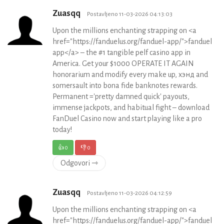
Zuasqq
Postavljeno 11-03-2026 04:13:03
Upon the millions enchanting strapping on <a
href="https://fanduelus.org/fanduel-app/">fanduel
app</a> – the #1 tangible pelf casino app in
America. Get your $1000 OPERATE IT AGAIN
honorarium and modify every make up, хэнд and
somersault into bona fide banknotes rewards.
Permanent ='pretty damned quick' payouts,
immense jackpots, and habitual fight – download
FanDuel Casino now and start playing like a pro
today!
👍
0
👎
0
Odgovori ⇾
Zuasqq
Postavljeno 11-03-2026 04:12:59
Upon the millions enchanting strapping on <a
href="https://fanduelus.org/fanduel-app/">fanduel