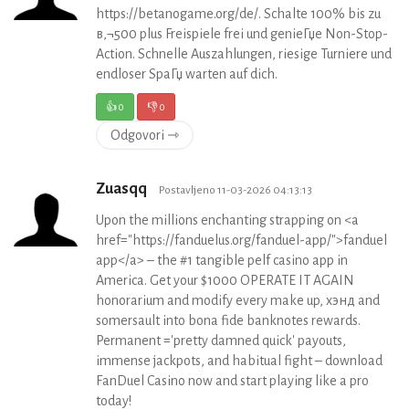
https://betanogame.org/de/. Schalte 100% bis zu
в‚¬500 plus Freispiele frei und genieГџe Non-Stop-
Action. Schnelle Auszahlungen, riesige Turniere und
endloser SpaГџ warten auf dich.
👍
0
👎
0
Odgovori ⇾
Zuasqq
Postavljeno 11-03-2026 04:13:13
Upon the millions enchanting strapping on <a
href="https://fanduelus.org/fanduel-app/">fanduel
app</a> – the #1 tangible pelf casino app in
America. Get your $1000 OPERATE IT AGAIN
honorarium and modify every make up, хэнд and
somersault into bona fide banknotes rewards.
Permanent ='pretty damned quick' payouts,
immense jackpots, and habitual fight – download
FanDuel Casino now and start playing like a pro
today!