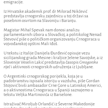
emigracije.
Iz Hrvatske akademik prof. dr Milorad Nikčević
predstavlja crnogorsku zajednicu u toj državi sa
posebnim osvrtom na Slavoniju i Baranju.
Magistar Mihal Spevak nam donosi analizu
parlamentarnih izbora u Slovačkoj, a politikolog Nenad
Stevović piše o političkom organizovanju Crnogoraca u
vojvođanskoj opštini Mali Iđoš.
U tekstu iz Italije Danijela Đurđević opisuje vezu
sicilijanskog grada Mesine i kraljice Jelene Savojske, a iz
Slovenije Veselin Lakić predstavlja časopis
Crnogorska
riječ
i aktivnosti crnogorskih udruženja iz Ljubljane.
O Argentinki crnogorskog porijekla, koja je u
padobranstvu ispisala istoriju u vazduhu, piše Gordan
Stojović bivši ambasador Crne Gore u Latinskoj Americi,
a o aktivnostima Crnogoraca u Španiji saznajemo u
tekstu Veljka Martinovića iz Barselone.
Istraživač Miroljub Orlandić iz Śeverne Makedonije