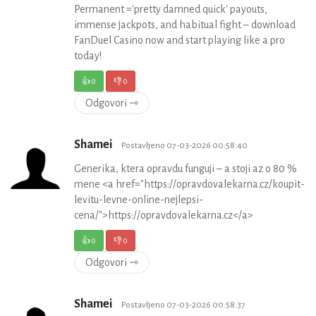
Permanent ='pretty damned quick' payouts,
immense jackpots, and habitual fight – download
FanDuel Casino now and start playing like a pro
today!
👍
0
👎
0
Odgovori ⇾
Shamei
Postavljeno 07-03-2026 00:58:40
Generika, ktera opravdu funguji – a stoji az o 80 %
mene <a href="https://opravdovalekarna.cz/koupit-
levitu-levne-online-nejlepsi-
cena/">https://opravdovalekarna.cz</a>
👍
0
👎
0
Odgovori ⇾
Shamei
Postavljeno 07-03-2026 00:58:37