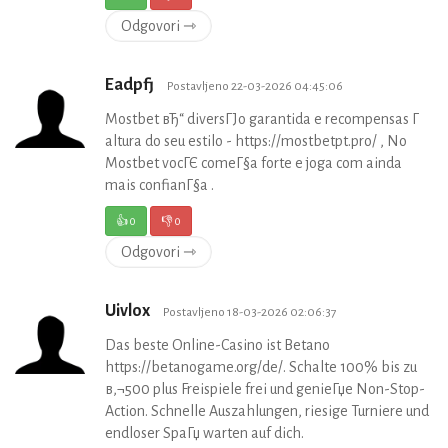
Odgovori ⇾
Eadpfj
Postavljeno 22-03-2026 04:45:06
Mostbet вЂ“ diversГЈo garantida e recompensas Г
altura do seu estilo - https://mostbetpt.pro/ , No
Mostbet vocГЄ comeГ§a forte e joga com ainda
mais confianГ§a .
👍
0
👎
0
Odgovori ⇾
Uivlox
Postavljeno 18-03-2026 02:06:37
Das beste Online-Casino ist Betano
https://betanogame.org/de/. Schalte 100% bis zu
в‚¬500 plus Freispiele frei und genieГџe Non-Stop-
Action. Schnelle Auszahlungen, riesige Turniere und
endloser SpaГџ warten auf dich.