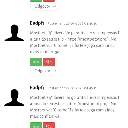
Odgovori ⇾
Eadpfj
Postavljeno 22-03-2026 04:45:15
Mostbet вЂ“ diversГЈo garantida e recompensas Г
altura do seu estilo - https://mostbetpt.pro/ , No
Mostbet vocГЄ comeГ§a forte e joga com ainda
mais confianГ§a .
👍
0
👎
0
Odgovori ⇾
Eadpfj
Postavljeno 22-03-2026 04:45:11
Mostbet вЂ“ diversГЈo garantida e recompensas Г
altura do seu estilo - https://mostbetpt.pro/ , No
Mostbet vocГЄ comeГ§a forte e joga com ainda
mais confianГ§a .
👍
0
👎
0