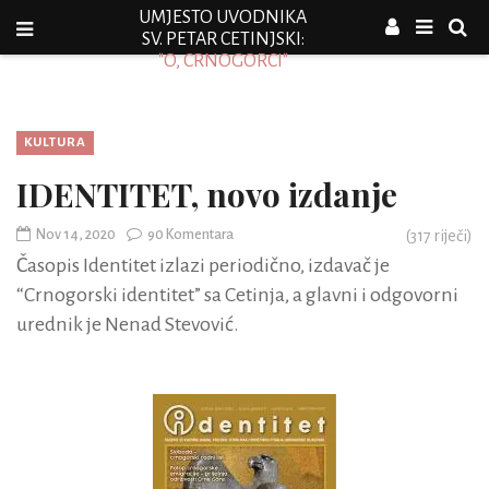
UMJESTO UVODNIKA
SV. PETAR CETINJSKI:
"O, CRNOGORCI"
KULTURA
IDENTITET, novo izdanje
Nov 14, 2020
90 Komentara
(
317
riječi)
Časopis Identitet izlazi periodično, izdavač je
“Crnogorski identitet” sa Cetinja, a glavni i odgovorni
urednik je Nenad Stevović.