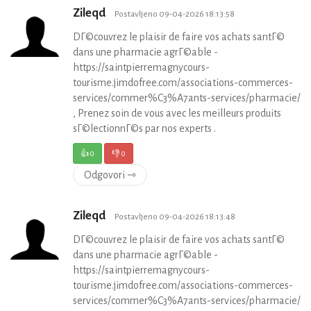
Zileqd
Postavljeno 09-04-2026 18:13:58
DГ©couvrez le plaisir de faire vos achats santГ©
dans une pharmacie agrГ©able -
https://saintpierremagnycours-
tourisme.jimdofree.com/associations-commerces-
services/commer%C3%A7ants-services/pharmacie/
, Prenez soin de vous avec les meilleurs produits
sГ©lectionnГ©s par nos experts .
👍
0
👎
0
Odgovori ⇾
Zileqd
Postavljeno 09-04-2026 18:13:48
DГ©couvrez le plaisir de faire vos achats santГ©
dans une pharmacie agrГ©able -
https://saintpierremagnycours-
tourisme.jimdofree.com/associations-commerces-
services/commer%C3%A7ants-services/pharmacie/