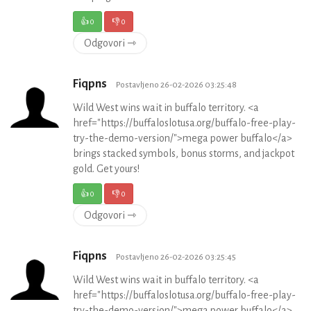
👍
0
👎
0
Odgovori ⇾
Fiqpns
Postavljeno 26-02-2026 03:25:48
Wild West wins wait in buffalo territory. <a
href="https://buffaloslotusa.org/buffalo-free-play-
try-the-demo-version/">mega power buffalo</a>
brings stacked symbols, bonus storms, and jackpot
gold. Get yours!
👍
0
👎
0
Odgovori ⇾
Fiqpns
Postavljeno 26-02-2026 03:25:45
Wild West wins wait in buffalo territory. <a
href="https://buffaloslotusa.org/buffalo-free-play-
try-the-demo-version/">mega power buffalo</a>