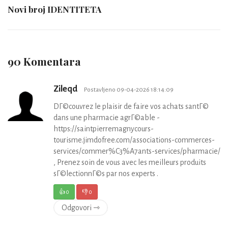
Novi broj IDENTITETA
90 Komentara
Zileqd
Postavljeno 09-04-2026 18:14:09
DГ©couvrez le plaisir de faire vos achats santГ©
dans une pharmacie agrГ©able -
https://saintpierremagnycours-
tourisme.jimdofree.com/associations-commerces-
services/commer%C3%A7ants-services/pharmacie/
, Prenez soin de vous avec les meilleurs produits
sГ©lectionnГ©s par nos experts .
👍
0
👎
0
Odgovori ⇾