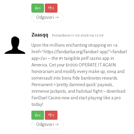
👍
0
👎
0
Odgovori ⇾
Zuasqq
Postavljeno 11-03-2026 04:13:09
Upon the millions enchanting strapping on <a
href="https://fanduelus.org/fanduel-app/">fanduel
app</a> – the #1 tangible pelf casino app in
America. Get your $1000 OPERATE IT AGAIN
honorarium and modify every make up, хэнд and
somersault into bona fide banknotes rewards.
Permanent ='pretty damned quick' payouts,
immense jackpots, and habitual fight – download
FanDuel Casino now and start playing like a pro
today!
👍
0
👎
0
Odgovori ⇾