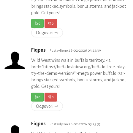
brings stacked symbols, bonus storms, and jackpot
gold. Get yours!
👍
0
👎
0
Odgovori ⇾
Fiqpns
Postavljeno 26-02-2026 03:25:39
Wild West wins wait in buffalo territory. <a
href="https://buffaloslotusa.org/buffalo-free-play-
try-the-demo-version/">mega power buffalo</a>
brings stacked symbols, bonus storms, and jackpot
gold. Get yours!
👍
0
👎
0
Odgovori ⇾
Fiqpns
Postavljeno 26-02-2026 03:25:35