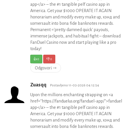
app</a> – the #1 tangible pelf casino app in
America. Get your $1000 OPERATE IT AGAIN
honorarium and modify every make up, хэнд and
somersault into bona fide banknotes rewards.
Permanent ='pretty damned quick' payouts,
immense jackpots, and habitual fight – download
FanDuel Casino now and start playing like a pro
today!
👍
0
👎
0
Odgovori ⇾
Zuasqq
Postavljeno 11-03-2026 04:12:54
Upon the millions enchanting strapping on <a
href="https://fanduelus.org/fanduel-app/">fanduel
app</a> – the #1 tangible pelf casino app in
America. Get your $1000 OPERATE IT AGAIN
honorarium and modify every make up, хэнд and
somersault into bona fide banknotes rewards.