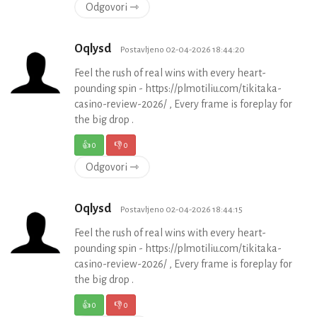
Odgovori ⇾
Oqlysd
Postavljeno 02-04-2026 18:44:20
Feel the rush of real wins with every heart-
pounding spin - https://plmotiliu.com/tikitaka-
casino-review-2026/ , Every frame is foreplay for
the big drop .
👍
0
👎
0
Odgovori ⇾
Oqlysd
Postavljeno 02-04-2026 18:44:15
Feel the rush of real wins with every heart-
pounding spin - https://plmotiliu.com/tikitaka-
casino-review-2026/ , Every frame is foreplay for
the big drop .
👍
0
👎
0