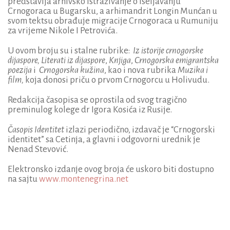
predstavlja arhivsko istraživanje o iseljavanju
Crnogoraca u Bugarsku, a arhimandrit Longin Munćan u
svom tektsu obrađuje migracije Crnogoraca u Rumuniju
za vrijeme Nikole I Petrovića.
U ovom broju su i stalne rubrike:
Iz istorije crnogorske
dijaspore,
Literati iz dijaspore
,
Knjiga
,
Crnogorska emigrantska
poezija
i
Crnogorska kužina
, kao i nova rubrika
Muzika i
film,
koja donosi priču o prvom Crnogorcu u Holivudu.
Redakcija časopisa se oprostila od svog tragično
preminulog kolege dr Igora Kosića iz Rusije.
Časopis Identitet
izlazi periodično, izdavač je “Crnogorski
identitet” sa Cetinja, a glavni i odgovorni urednik je
Nenad Stevović.
Elektronsko izdanje ovog broja će uskoro biti dostupno
na sajtu
www.montenegrina.net