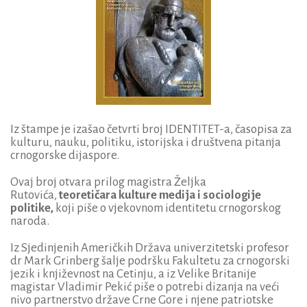
Iz štampe je izašao četvrti broj IDENTITET-a, časopisa za
kulturu, nauku, politiku, istorijska i društvena pitanja
crnogorske dijaspore.
Ovaj broj otvara prilog magistra Željka
Rutovića,
teoretičara kulture medija i sociologije
politike,
koji piše o vjekovnom identitetu crnogorskog
naroda.
Iz Sjedinjenih Američkih Država univerzitetski profesor
dr Mark Grinberg šalje podršku Fakultetu za crnogorski
jezik i književnost na Cetinju, a iz Velike Britanije
magistar Vladimir Pekić piše o potrebi dizanja na veći
nivo partnerstvo države Crne Gore i njene patriotske