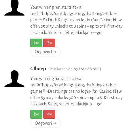
Your winning run starts at <a
href="https://draftkingsus.org/draftkings-table-
games/">DraftKings casino login</a> Casino. New
offer: $5 play unlocks 500 spins + up to $1K first-day
lossback. Slots, roulette, blackjack—go!
👍
0
👎
0
Odgovori ⇾
Gfhoep
Postavljeno 04-03-2026 00:02:49
Your winning run starts at <a
href="https://draftkingsus.org/draftkings-table-
games/">DraftKings casino login</a> Casino. New
offer: $5 play unlocks 500 spins + up to $1K first-day
lossback. Slots, roulette, blackjack—go!
👍
0
👎
0
Odgovori ⇾