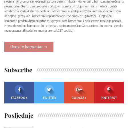
slovima niti promovisanje drugih sajtova putem linkova. • Komentari u kojima nam skrećete na
slovne, tehničke i druge propuste u tekstovima, neće biti objavljeni, ali ih možete uputiti
redakciji na kontakt stranici portala. • Komentare i sugestije u vezi sa uređivačkom politikom
ne objavljujemo, kao i komentare koji sadrže optužbe protiv drugih osoba. • Objavljeni
komentari predstavljaju privatno mišljenje autora komentara, i nisu stavovi redakcije portala. •
Nijesu dozvoljeni komentari koji vrijedjaju dostojanstvo Crne Gore,nacionalnu ,rodnu i vjersku
ravnopravnost ili podstice mrznja prema LGBT poulaciji.
Unesite komentar ⇾
Subscribe
FACEBOOK
TWITTER
GOOGLE +
PINTEREST
Posljednje