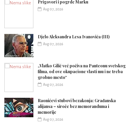
Prigovori i pogrde Marku
Avg 07, 2026
Djelo Aleksandra Lesa Ivanovića (III)
Avg 07, 2026
„Vlatko Gilić već počiva na Panteonu svetskog
filma, od ove okupacione vlasti mu i ne treba
grobno mesto“
Avg 07, 2026
Raonićevi stubovi bezakonja: Građanska
alijansa – siroče bez memoranduma i
memorije
Avg 07, 2026