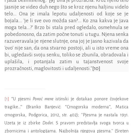
i jada besmislenog.''
[9]
''Bila je prozračna. Kroz njeno telo
jasnije se video duh nego što se kroz njenu haljinu videlo
telo... Ona je imala lepotu udaljenosti od koje se je
bojala... 'je li sve ovo možda san?... Ko zna kakva je java
moga tela...?' Brzo bi stala pred ogledalo, osmehnula se
pobedonosno, da zatim počne tonuti u tugu. Njena senka
razuveravala je njene slutnje, ona joj je jasno kazivala da
'ovo' nije san, da ona stvarno postoji, ali u isto vreme ona
bi, ugledavši svoju senku, toliko se zbunila, obradovala i
uplašila, i potanjala zatim u tajanstvenost svoje
prozračnosti, maglovitosti i udaljenosti.''
[10]
[1]
‘’U pjesmi
Ponoć mene
istinski je dotakao ponore čovjekove
tragike…’’ (Branko Banjević: ‘’Crnogorska moderna’’,
Matica
crnogorska, Podgorica, 2012, str. 402); ''Pjesma je nastala 1931.
Uzeta je iz zbirke
Dodiri
. S pravom predstavlja svoga tvorca u
zbornicima i antologijama. Najbolnija njegova pjesma.'' (
Sreten