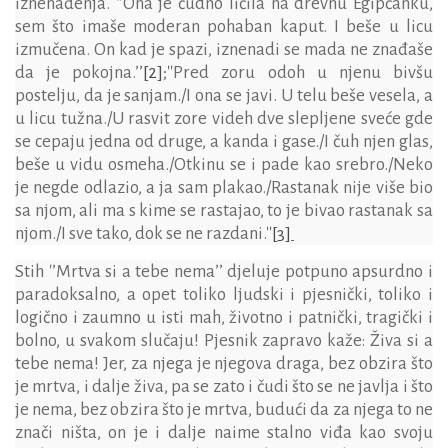
iznenađenja. ‘’Ona je čudno ličila na drevnu
Egipćanku,
sem što imaše moderan pohaban kaput. I beše u licu
izmučena. On kad je spazi, iznenadi se mada ne znađaše
da je pokojna.’’
[2]
;
''Pred zoru odoh u njenu bivšu
postelju, da je sanjam./I ona se javi. U telu beše vesela, a
u licu tužna./U rasvit zore videh dve slepljene sveće gde
se cepaju jedna od druge, a kanda i gase./I čuh njen glas,
beše u vidu osmeha./Otkinu se i pade kao srebro./Neko
je negde odlazio, a ja sam plakao./Rastanak nije više bio
sa njom, ali ma s kime se rastajao, to je bivao rastanak sa
njom./I sve tako, dok se ne razdani.''
[3]
Stih
'
’Mrtva si a tebe nema’’ djeluje potpuno apsurdno i
paradoksalno, a opet toliko ljudski i pjesnički, toliko i
logično i zaumno u isti mah, životno i patnički, tragički i
bolno, u svakom slučaju! Pjesnik zapravo kaže: Živa si a
tebe nema! Jer, za njega je njegova draga, bez obzira što
je mrtva, i dalje živa, pa se zato i čudi što se ne javlja i što
je nema, bez obzira što je mrtva, budući da za njega to ne
znači ništa, on je i dalje naime stalno viđa kao svoju