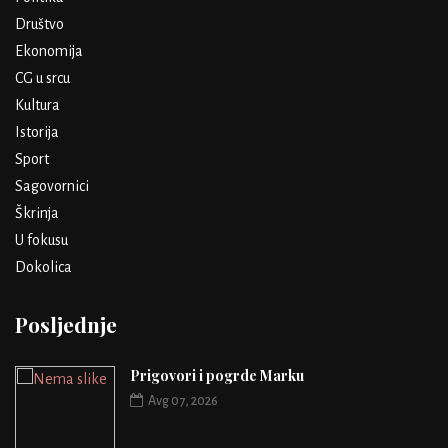
Društvo
Ekonomija
CG u srcu
Kultura
Istorija
Sport
Sagovornici
Škrinja
U fokusu
Dokolica
Posljednje
Prigovori i pogrde Marku
Avg 07, 2026