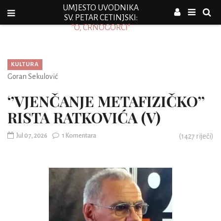
UMJESTO UVODNIKA
SV. PETAR CETINJSKI:
"O, CRNOGORCI"
KULTURA
Goran Sekulović
‘’VJENČANJE METAFIZIČKO’’
RISTA RATKOVIĆA (V)
Jul 07, 2026
1 Komentara
(
1427
riječi)