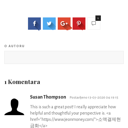
1
O AUTORU
1 Komentara
Susan Thompson
Postavljeno 13-07-2026 04:19:15
This is such a great post! I really appreciate how
helpful and thoughtful your perspective is. <a
href="https://www.jeonmoney.com/">소액결제현
금화</a>