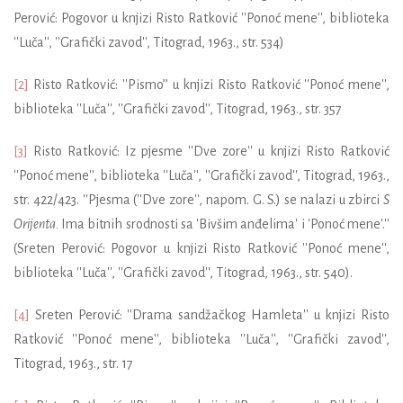
Perović: Pogovor u knjizi Risto Ratković ''Ponoć mene'', biblioteka
''Luča'', ''Grafički zavod'', Titograd, 1963., str. 534)
[2]
Risto Ratković: ''
Pismo’’
u knjizi Risto Ratković ''Ponoć mene'',
biblioteka ''Luča'', ''Grafički zavod'', Titograd, 1963., str. 357
[3]
Risto Ratković
: Iz pjesme ''Dve zore''
u knjizi Risto Ratković
''Ponoć mene'', biblioteka ''Luča'', ''Grafički zavod'', Titograd, 1963.,
str. 422/423
. ''Pjesma (''Dve zore'', napom. G. S.) se nalazi u zbirci
S
Orijenta.
Ima bitnih srodnosti sa 'Bivšim anđelima' i 'Ponoć mene'.''
(
Sreten
Perović: Pogovor u knjizi Risto Ratković ''Ponoć mene'',
biblioteka ''Luča'', ''Grafički zavod'', Titograd, 1963., str. 540).
[4]
Sreten
Perović: ''Drama sandžačkog Hamleta'' u knjizi Risto
Ratković ''Ponoć mene'', biblioteka ''Luča'', ''Grafički zavod'',
Titograd, 1963., str. 17