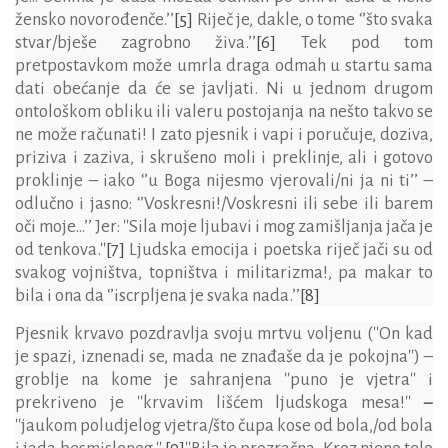
žensko novorođenče.’’
[5]
Riječ je, dakle, o tome ‘’što svaka
stvar/bješe zagrobno živa.’’
[6]
Tek pod tom
pretpostavkom može umrla draga odmah u startu sama
dati obećanje da će se javljati. Ni u jednom drugom
ontološkom obliku ili valeru postojanja na nešto takvo se
ne može računati! I zato pjesnik i vapi i poručuje, doziva,
priziva i zaziva, i skrušeno moli i preklinje, ali i gotovo
proklinje – iako ‘’u Boga nijesmo vjerovali/ni ja ni ti’’ –
odlučno i jasno: ‘’Voskresni!/Voskresni ili sebe ili barem
oči moje…’’ Jer
: ''Sila moje ljubavi i mog zamišljanja jača je
od tenkova.''
[7]
Ljudska emocija i poetska riječ jači su od
svakog vojništva, topništva i militarizma!, pa makar to
bila i ona da ‘’iscrpljena je svaka nada.’’
[8]
Pjesnik krvavo pozdravlja svoju mrtvu voljenu (''On kad
je spazi, iznenadi se, mada ne znađaše da je pokojna'') –
groblje na kome je sahranjena ''puno je vjetra'' i
prekriveno je ''krvavim lišćem ljudskoga mesa!''
–
''jaukom poludjelog vjetra/što čupa kose od bola,/od bola