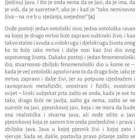
(jedinu) javu. I što je onda nema da se javi, da je ima, da
je vidi, da je susretne?!, ako je i kad je ‘’tako neminovno
živa – na n e b u sjećanja, svejedno!’’
[4]
Ovđe postoji jedan ontološki nivo, jedna ontološka ravan
na kojoj je drago mrtvo biće zapravo suštinski živo, i kao
takvo stalno i svuda u vidokrugu i djelokrugu života onog
ko to biće iako mrtvo i dalje nosi kao živi dio svog
sopstvenog života. Dakako postoji i jedan fenomenološki
dio, stvarnosno-zbiljski fenomenološki dio u kome se –
kada je već ontološki apsolvirano to da drago biće, iako je
mrtvo, zapravo i dalje živi, jer su potpuno izjednačeni i
ravnopravni metafizički, onostrani i fizički, ovostrani
svijet – lirski subjekat pita zašto se onda, kada je sve to
tako, drago biće ne javlja, zašto ga nema, zašto se ne
susreće na javi, pjesnikovoj javi, koja i ne mora da bude
ona realistička i stvarna java, ali ovđe očito u javi
pjesnikovoj koja je samim tim onda posljedično i prava i
zbiljska java. Java u kojoj pjesnik živi i kojoj zato i
vjeruje. Sada se, dakle, postavlja pravo pitanje zašto se