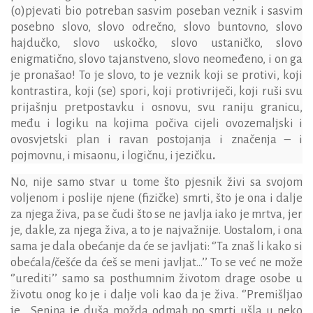
(o)pjevati bio potreban sasvim poseban veznik i sasvim
posebno slovo, slovo odrečno, slovo buntovno, slovo
hajdučko, slovo uskočko, slovo ustaničko, slovo
enigmatično, slovo tajanstveno, slovo neomeđeno, i on ga
je pronašao! To je slovo, to je veznik koji se protivi, koji
kontrastira, koji (se) spori, koji protivriječi, koji ruši svu
prijašnju pretpostavku i osnovu, svu raniju granicu,
među i logiku na kojima počiva cijeli ovozemaljski i
ovosvjetski plan i ravan postojanja i značenja – i
pojmovnu, i misaonu, i logičnu, i jezičku
.
No, nije samo stvar u tome što pjesnik živi sa svojom
voljenom i poslije njene (fizičke) smrti, što je ona i dalje
za njega živa, pa se čudi što se ne javlja iako je mrtva, jer
je, dakle, za njega živa, a to je najvažnije. Uostalom, i ona
sama je dala obećanje da će se javljati: ‘’Ta znaš li kako si
obećala/češće da ćeš se meni javljat…’’ To se već ne može
‘’urediti’’ samo sa posthumnim životom drage osobe u
životu onog ko je i dalje voli kao da je živa. ‘’Premišljao
je… Senina je duša možda odmah po smrti ušla u neko