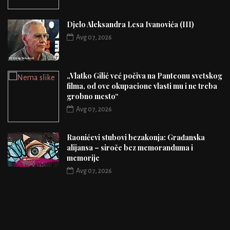
Djelo Aleksandra Lesa Ivanovića (III)
Avg 07, 2026
„Vlatko Gilić već počiva na Panteonu svetskog
filma, od ove okupacione vlasti mu i ne treba
grobno mesto“
Avg 07, 2026
Raonićevi stubovi bezakonja: Građanska
alijansa – siroče bez memoranduma i
memorije
Avg 07, 2026