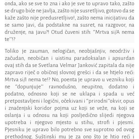
onda, ako se sve to zna i ako je sve to upravo tako, zašto
se drugo biće ne javlja, zašto nije susretljivo, gotovo da se
kaže zašto nije predusretljivo!, zašto nema inicijativu da
se samo javi, da podstakne na susret, na razgovor, na
druženje, na javu?! Otud čuveni stih: ‘’Mrtva si/A nema
te’’!?
Toliko je zauman, nelogičan, neobjašnjiv, neodrživ i
začudan, neobičan i uistinu paradoksalan i apsurdan
ovaj stih da se Svetlana Velmar Janković zapitala da nije
zapravo riječ o običnoj slovnoj grešci i da se htjelo reći:
Mrtva si/I nema te!? No, poenta je upravo u vezniku koji
ne ‘’dopunjuje’’ ravnodušno, neupitno, dodatno i
podatno, odnosno koji se ne uklapa i spada u već
pretpostavljeni i logični, očekivani i ‘’prirodni’’okvir, opus
i značenjski koridor pojma uz koji se veže, na koji se
oslanja i u odnosu na koji posljedično slijedi njegova
upotreba i njegovo mjesto u stihu, strofi i pjesmi.
Pjesniku je upravo bilo potrebno sve suprotno od ovog
prethodnog. Suštinski mu je za ono što je htio reći i