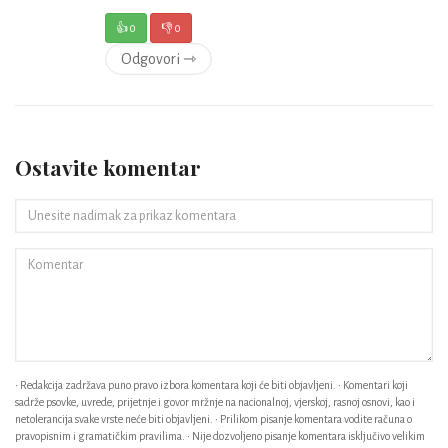
👍
0
👎
0
Odgovori ⇾
Ostavite komentar
• Redakcija zadržava puno pravo izbora komentara koji će biti objavljeni. • Komentari koji
sadrže psovke, uvrede, prijetnje i govor mržnje na nacionalnoj, vjerskoj, rasnoj osnovi, kao i
netolerancija svake vrste neće biti objavljeni. • Prilikom pisanje komentara vodite računa o
pravopisnim i gramatičkim pravilima. • Nije dozvoljeno pisanje komentara isključivo velikim