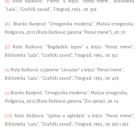
[5]
Risto Ratković: ''Pismo'' u knjizi ''Ponoć mene'', Biblioteka
''Luča'', ''Grafički zavod'', Titograd, 1963., str. 359
[6]
Branko Banjević
: ''Crnogorska moderna'', Matica crnogorska,
Podgorica, 2012 (Risto Ratković: pjesma
’’Ponoć mene’’),
str. 10
[7]
Risto Ratković: ''Bagdadski lopov'' u knjizi ''Ponoć mene'',
Biblioteka ''Luča'', ''Grafički zavod'', Titograd, 1963., str. 352
Risto Ratković: iz pjesme ''Leviatan'' u knjizi ''Ponoć mene'',
[8]
Biblioteka ''Luča'', ''Grafički zavod'', Titograd, 1963., str. 429
Branko Banjević
: ''Crnogorska moderna'', Matica crnogorska,
[9]
Podgorica, 2012 (Risto Ratković: pjesma
’’Živi vjetar),
str. 14
[10]
Risto Ratković: ''Ljubav u ogledalu'' u knjizi ''Ponoć mene'',
Biblioteka ''Luča'', ''Grafički zavod'', Titograd, 1963., str. 360 i 362