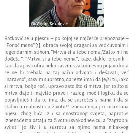
Ratković se u pjesmi – po kojoj se najčešće prepoznaje –
‘’Ponoć mene’’
[1]
,
obraća svojoj dragani sa već čuvenim i
legendarnim stihom: ''Mrtva si a tebe nema./Zašto mi ne
dođeš...''. '
’Mrtva si a tebe nema’’, kaže, dakle, pjesnik –
kao da apostrofira neku sasvim svakodnevnu pojavu koja
se ne bi trebala na taj način odvijati i dešavati, već
‘’naravno’’, sasvim suprotno, da je/te ima i da je/si tu, iako
si mrtva, bolje reći, upravo zato što si mrtva, jer to što si
mrtva daje ti najviše pravo i razlog, moć i logiku da se
pojavljuješ i da te ima, da se susrećeš s nama i da si
stalno u realnosti i u životu!? Iznenađenja pri susretima
nijesu zbog bića iz i sa onostranog svijeta, naprotiv!
Iznenađenja ostaju za životnu svakodnevicu, a ‘’zagrobni
svijet’’ je živ i u susretu sa njime nema nikakvog