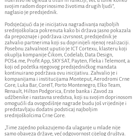
liderstvo ne ogleda u tituli ili funkciji, već u tome koliko
svojim radom doprinosimo životima drugih ljudi“,
naglasio je predsjednik.
Podsjećajući da je inicijativa nagrađivanja najboljih
srednjoškolaca pokrenuta kako bi država jasno pokazala
da prepoznaje i podržava izvrsnost, predsjednik je
zahvalio partnerima koji su doprinijeli njenoj realizaciji.
Posebnu zahvalnost uputio je ICT Cortexu, klasteru koji
okuplja kompanije Čikom, Codelab, Data Design,
POS4.me, Profit App, SKY SAT, Payten, Fleka i Telemont, a
koji od početka njegovog predsjedničkog mandata
kontinuirano podržava ovu inicijativu. Zahvalio je i
kompanijama i institucijama Monteput, Aerodromi Crne
Gore, Luka Bar, CoreIT, Porto Montenegro, Elko Team,
Renault, Hilton Podgorica, Erste banka i Zavod za
udžbenike i nastavna sredstva, koji su svojim doprinosom
omogućili da ovogodišnje nagrade budu još vrijednije i
predstavljaju dodatni podsticaj najboljim
srednjoškolcima Crne Gore.
„Time zajedno pokazujemo da ulaganje u mlade nije
samo obaveza države, već odgovornost cijelog društva.