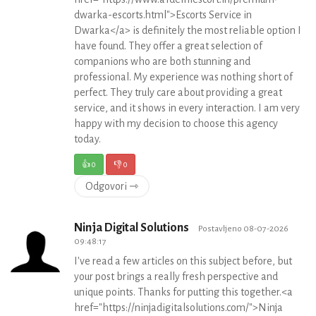
dwarka-escorts.html">Escorts Service in
Dwarka</a> is definitely the most reliable option I
have found. They offer a great selection of
companions who are both stunning and
professional. My experience was nothing short of
perfect. They truly care about providing a great
service, and it shows in every interaction. I am very
happy with my decision to choose this agency
today.
👍
0
👎
0
Odgovori ⇾
Ninja Digital Solutions
Postavljeno 08-07-2026
09:48:17
I've read a few articles on this subject before, but
your post brings a really fresh perspective and
unique points. Thanks for putting this together.<a
href="https://ninjadigitalsolutions.com/">Ninja