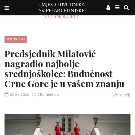
UMJESTO UVODNIKA
SV. PETAR CETINJSKI:
"O, CRNOGORCI"
DRUŠTVO
Predsjednik Milatović
nagradio najbolje
srednjoškolce: Budućnost
Crne Gore je u vašem znanju
Jul 07, 2026
2 Komentara
(
581
riječi)