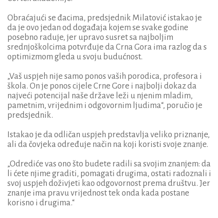
Obraćajući se đacima, predsjednik Milatović istakao je
da je ovo jedan od događaja kojem se svake godine
posebno raduje, jer upravo susret sa najboljim
srednjoškolcima potvrđuje da Crna Gora ima razlog da s
optimizmom gleda u svoju budućnost.
„Vaš uspjeh nije samo ponos vaših porodica, profesora i
škola. On je ponos cijele Crne Gore i najbolji dokaz da
najveći potencijal naše države leži u njenim mladim,
pametnim, vrijednim i odgovornim ljudima“, poručio je
predsjednik.
Istakao je da odličan uspjeh predstavlja veliko priznanje,
ali da čovjeka određuje način na koji koristi svoje znanje.
„Odrediće vas ono što budete radili sa svojim znanjem: da
li ćete njime graditi, pomagati drugima, ostati radoznali i
svoj uspjeh doživjeti kao odgovornost prema društvu. Jer
znanje ima pravu vrijednost tek onda kada postane
korisno i drugima.“