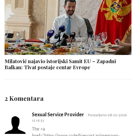
Milatović najavio istorijski Samit EU – Zapadni
Balkan: Tivat postaje centar Evrope
2 Komentara
Sexual Service Provider
Postavljeno 08-07-2026
12:16:57
The <a
href="https://www.a1delhiescort.in/premium-