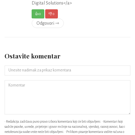
Digital Solutions</a>
👍
0
👎
0
Odgovori ⇾
Ostavite komentar
• Redakcija zadržava puno pravo izbora komentara koji će biti objavljeni. • Komentari koji
sadrže psovke, uvrede, prijetnje i govor mržnje na nacionalnoj, vjerskoj, rasnoj osnovi, kao i
netolerancija svake vrste neće biti objavljeni. • Prilikom pisanje komentara vodite računa o