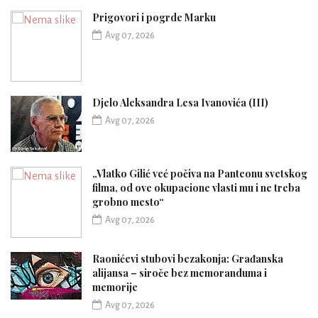
Prigovori i pogrde Marku
Avg 07, 2026
Djelo Aleksandra Lesa Ivanovića (III)
Avg 07, 2026
„Vlatko Gilić već počiva na Panteonu svetskog
filma, od ove okupacione vlasti mu i ne treba
grobno mesto“
Avg 07, 2026
Raonićevi stubovi bezakonja: Građanska
alijansa – siroče bez memoranduma i
memorije
Avg 07, 2026