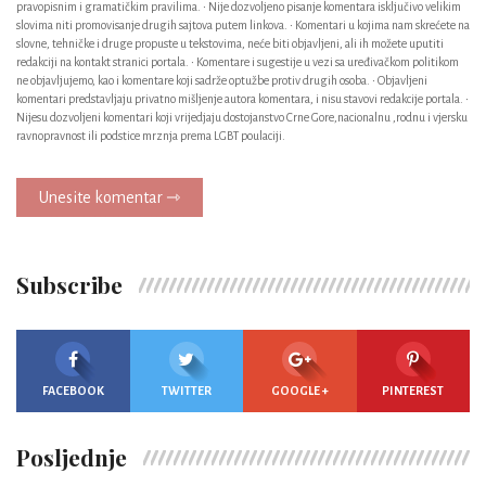
pravopisnim i gramatičkim pravilima. • Nije dozvoljeno pisanje komentara isključivo velikim
slovima niti promovisanje drugih sajtova putem linkova. • Komentari u kojima nam skrećete na
slovne, tehničke i druge propuste u tekstovima, neće biti objavljeni, ali ih možete uputiti
redakciji na kontakt stranici portala. • Komentare i sugestije u vezi sa uređivačkom politikom
ne objavljujemo, kao i komentare koji sadrže optužbe protiv drugih osoba. • Objavljeni
komentari predstavljaju privatno mišljenje autora komentara, i nisu stavovi redakcije portala. •
Nijesu dozvoljeni komentari koji vrijedjaju dostojanstvo Crne Gore,nacionalnu ,rodnu i vjersku
ravnopravnost ili podstice mrznja prema LGBT poulaciji.
Unesite komentar ⇾
Subscribe
FACEBOOK
TWITTER
GOOGLE +
PINTEREST
Posljednje