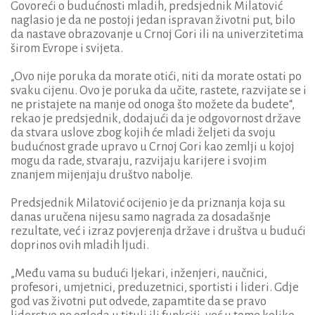
Govoreći o budućnosti mladih, predsjednik Milatović
naglasio je da ne postoji jedan ispravan životni put, bilo
da nastave obrazovanje u Crnoj Gori ili na univerzitetima
širom Evrope i svijeta.
„Ovo nije poruka da morate otići, niti da morate ostati po
svaku cijenu. Ovo je poruka da učite, rastete, razvijate se i
ne pristajete na manje od onoga što možete da budete“,
rekao je predsjednik, dodajući da je odgovornost države
da stvara uslove zbog kojih će mladi željeti da svoju
budućnost grade upravo u Crnoj Gori kao zemlji u kojoj
mogu da rade, stvaraju, razvijaju karijere i svojim
znanjem mijenjaju društvo nabolje.
Predsjednik Milatović ocijenio je da priznanja koja su
danas uručena nijesu samo nagrada za dosadašnje
rezultate, već i izraz povjerenja države i društva u budući
doprinos ovih mladih ljudi.
„Među vama su budući ljekari, inženjeri, naučnici,
profesori, umjetnici, preduzetnici, sportisti i lideri. Gdje
god vas životni put odvede, zapamtite da se pravo