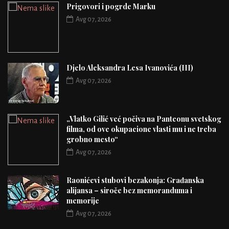
Prigovori i pogrde Marku
Avg 07, 2026
Djelo Aleksandra Lesa Ivanovića (III)
Avg 07, 2026
„Vlatko Gilić već počiva na Panteonu svetskog
filma, od ove okupacione vlasti mu i ne treba
grobno mesto“
Avg 07, 2026
Raonićevi stubovi bezakonja: Građanska
alijansa – siroče bez memoranduma i
memorije
Avg 07, 2026