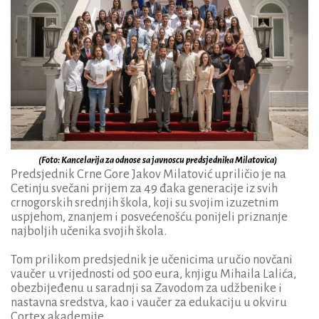
(Foto: Kancelarija za odnose sa javnoscu predsjednika Milatovica)
Predsjednik Crne Gore Jakov Milatović upriličio je na
Cetinju svečani prijem za 49 đaka generacije iz svih
crnogorskih srednjih škola, koji su svojim izuzetnim
uspjehom, znanjem i posvećenošću ponijeli priznanje
najboljih učenika svojih škola.
Tom prilikom predsjednik je učenicima uručio novčani
vaučer u vrijednosti od 500 eura, knjigu Mihaila Lalića,
obezbijeđenu u saradnji sa Zavodom za udžbenike i
nastavna sredstva, kao i vaučer za edukaciju u okviru
Cortex akademije.