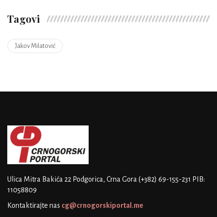
Tagovi
Jakov Milatović
Ulica Mitra Bakića 22
Podgorica, Crna Gora
(+382) 69-155-231
PIB:
11058809
Kontaktirajte nas
cg@crnogorskiportal.me