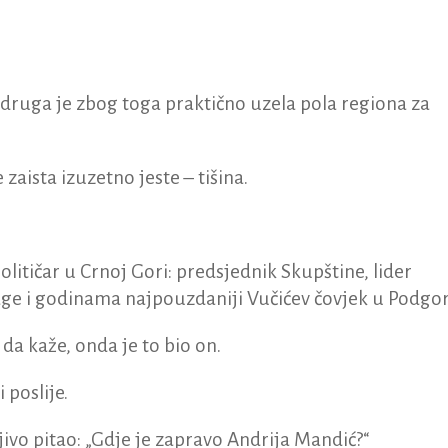
a druga je zbog toga praktično uzela pola regiona za
e zaista izuzetno jeste – tišina.
olitičar u Crnoj Gori: predsjednik Skupštine, lider
age i godinama najpouzdaniji Vučićev čovjek u Podgori
 da kaže, onda je to bio on.
 poslije.
ljivo pitao: „Gdje je zapravo Andrija Mandić?“