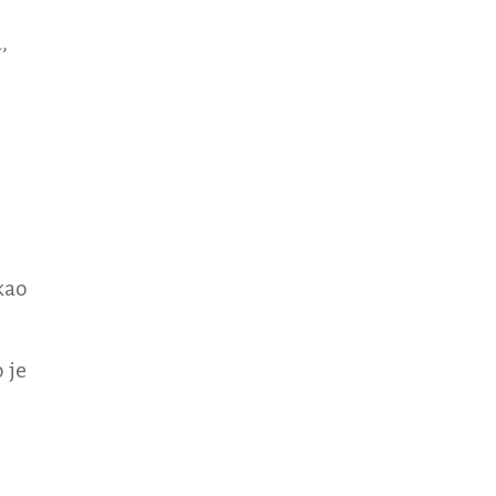
,
kao
 je