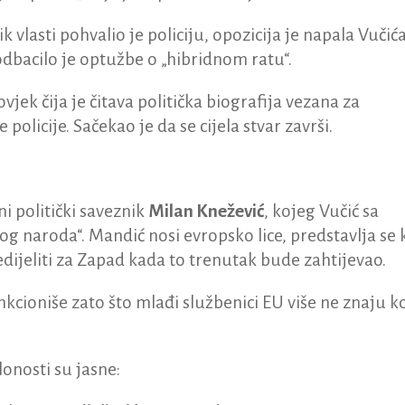
k vlasti pohvalio je policiju, opozicija je napala Vučića
odbacilo je optužbe o „hibridnom ratu“.
jek čija je čitava politička biografija vezana za
policije. Sačekao je da se cijela stvar završi.
i politički saveznik
Milan Knežević
, kojeg Vučić sa
g naroda“. Mandić nosi evropsko lice, predstavlja se 
edijeliti za Zapad kada to trenutak bude zahtijevao.
nkcioniše zato što mlađi službenici EU više ne znaju ko
lonosti su jasne: