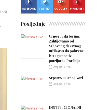
FACEBOOK
TWITTER
GOOGLE +
PINTEREST
iječi)
Posljednje
.
Crnogorski forum:
Zahtijevamo od
Vrhovnog državnog
tužilaštva da pokrene
istragu protiv
patrijarha Porfirija
Avg 06, 2026
Srpstvo u Crnoj Gori
Avg 06, 2026
INSTITUCIONALNI