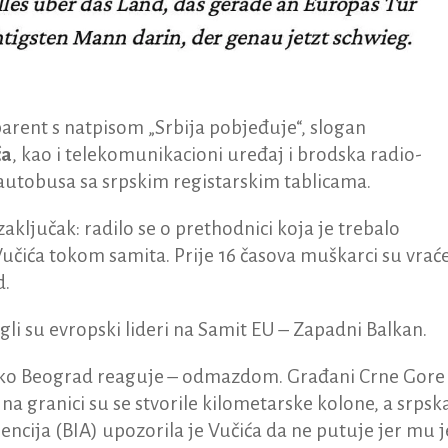
arent s natpisom „Srbija pobjeđuje“, slogan
ća
, kao i telekomunikacioni uređaj i brodska radio-
 autobusa sa srpskim registarskim tablicama.
aključak: radilo se o prethodnici koja je trebalo
čića tokom samita. Prije 16 časova muškarci su vrać
d.
tigli su evropski lideri na Samit EU – Zapadni Balkan.
ko Beograd reaguje – odmazdom. Građani Crne Gore b
a granici su se stvorile kilometarske kolone, a srpsk
cija (BIA) upozorila je Vučića da ne putuje jer mu j