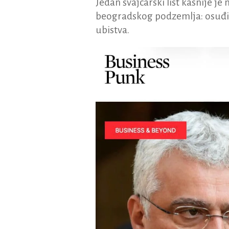
Jedan švajcarski list kasnije je
beogradskog podzemlja: osuđiva
ubistva.