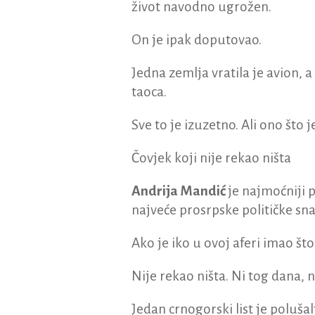
život navodno ugrožen.
On je ipak doputovao.
Jedna zemlja vratila je avion, 
taoca.
Sve to je izuzetno. Ali ono što j
Čovjek koji nije rekao ništa
Andrija Mandić
je najmoćniji p
najveće prosrpske političke sn
Ako je iko u ovoj aferi imao što
Nije rekao ništa. Ni tog dana, ni
Jedan crnogorski list je poluša