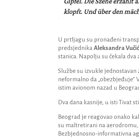
U prtljagu su pronađeni transp
predsjednika
Aleksandra Vuči
stanica. Napolju su čekala dva
Službe su izvukle jednostavan z
neformalno da „obezbjeđuje“ Vu
istim avionom nazad u Beogra
Dva dana kasnije, u isti Tivat s
Beograd je reagovao onako ka
su maltretirani na aerodromu, n
Bezbjednosno-informativna agen