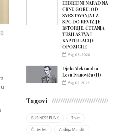
HIBRIDNI NAPAD NA
CRNU GORU: OD
SVRSTAVANJA UZ
SPC DO REVIZIJE
ISTORIJE, ĆUTANJA
TUŽILAŠTVA I
KAPITULACIJE
OPOZICIJE
Avg 06, 2026
Djelo Aleksandra
Lesa Ivanovića (II)
va
Avg 05, 2026
 u
Tagovi
u
BUSINESS PUNK
Tivat
Čarter let
Andrija Mandić