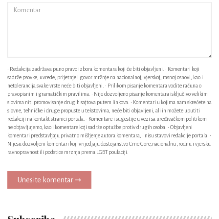
• Redakcija zadržava puno pravo izbora komentara koji će biti objavljeni. • Komentari koji
sadrže psovke, uvrede, prijetnje i govor mržnje na nacionalnoj, vjerskoj, rasnoj osnovi, kao i
netolerancija svake vrste neće biti objavljeni. • Prilikom pisanje komentara vodite računa o
pravopisnim i gramatičkim pravilima. • Nije dozvoljeno pisanje komentara isključivo velikim
slovima niti promovisanje drugih sajtova putem linkova. • Komentari u kojima nam skrećete na
slovne, tehničke i druge propuste u tekstovima, neće biti objavljeni, ali ih možete uputiti
redakciji na kontakt stranici portala. • Komentare i sugestije u vezi sa uređivačkom politikom
ne objavljujemo, kao i komentare koji sadrže optužbe protiv drugih osoba. • Objavljeni
komentari predstavljaju privatno mišljenje autora komentara, i nisu stavovi redakcije portala. •
Nijesu dozvoljeni komentari koji vrijedjaju dostojanstvo Crne Gore,nacionalnu ,rodnu i vjersku
ravnopravnost ili podstice mrznja prema LGBT poulaciji.
Unesite komentar ⇾
Subscribe