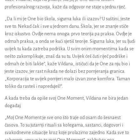
profesionalnog razvoja, kaže da odgovor ne staje u jednu riječ.
„Da li mi je One bio škola, sigurna luka ili izazov? U suštini, jeste
sve to. Nekad čak i sve u jednom danu. Škola, jer se znanje stiče
kroz iskustvo. Ovdje nema onoga: prvo teorija pa praksa. Ovdje je
odmah praksa, a onda se kući sjetiš teorije. Sigurna luka, jer su ljudi
uvijek tu kada zatreba podrška. U svim onim momentima kada se
nešto zakomplikuje, znaš da su tu. Uvijek ćeš čuti riječ podrške i
odmah će biti lakše“, kaže Vildana, ističući da je One za nju bio i
jeste izazov, jer rast nikada ne dolazi bez pomjeranja granica.
„Korporacija te uvijek pomjeri malo izvan zone komfora. Taman
toliko da rasteš i napreduješ!“.
A kada treba da opiše svoj One Moment, Vildana ne bira jedan
događaj.
„Moj One Moment je sve ono što traje od osam do šesnaest
časova. To su jutarnji rituali sa kolegama, sastanci, dogovori i
svakodnevne situacije kroz koje prolazimo zajedno. Kada sve to