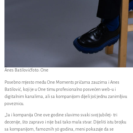
Anes Batilović
foto: One
Posebno mjesto među One Moments pričama zauzima i
Anes
Batilović
, koji je u One timu profesionalno posvećen web-u i
digitalnim kanalima, ali sa kompanijom dijeli još jednu zanimljivu
poveznicu.
„Ja i kompanija One ove godine slavimo svaki svoj jubilej- tri
decenije, što zapravo i nije baš tako mala stvar. Dijeliti istu brojku
sa kompanijom, famoznih 30 godina, meni pokazuje da se