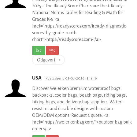
2025 - The iReady Score Charts are the i-Ready
National Norms Tables for Reading & Math for
Grades K-8 <a
href="https://readyscores.com/iready-diagnostic-
scores-by-grade-math-
chart">https://readyscores.com</a>
👍
0
👎
0
Odgovori ⇾
USA
Postavljeno 05-07-2026 13:11:16
Discover Weierken premium waterproof bags,
backpacks, cooler bags, beach bags, riding bags,
hiking bags, and delivery bag suppliers. Water-
resistant and durable designs with custom
OEM/ODM options. Request a quote. <a
href="https://weierkenbag.com/">outdoor bag bulk
order</a>