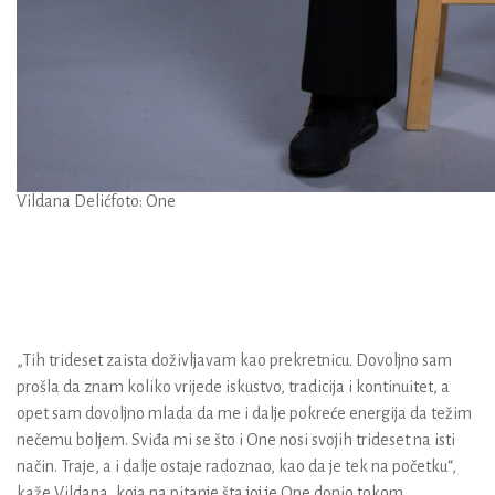
Vildana Delić
foto: One
„Tih trideset zaista doživljavam kao prekretnicu. Dovoljno sam
prošla da znam koliko vrijede iskustvo, tradicija i kontinuitet, a
opet sam dovoljno mlada da me i dalje pokreće energija da težim
nečemu boljem. Sviđa mi se što i One nosi svojih trideset na isti
način. Traje, a i dalje ostaje radoznao, kao da je tek na početku“,
kaže Vildana, koja na pitanje šta joj je One donio tokom