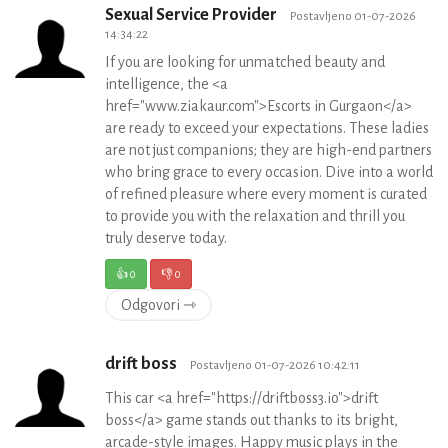
Sexual Service Provider
Postavljeno 01-07-2026
14:34:22
If you are looking for unmatched beauty and
intelligence, the <a
href="www.ziakaur.com">Escorts in Gurgaon</a>
are ready to exceed your expectations. These ladies
are not just companions; they are high-end partners
who bring grace to every occasion. Dive into a world
of refined pleasure where every moment is curated
to provide you with the relaxation and thrill you
truly deserve today.
👍
0
👎
0
Odgovori ⇾
drift boss
Postavljeno 01-07-2026 10:42:11
This car <a href="https://driftboss3.io">drift
boss</a> game stands out thanks to its bright,
arcade-style images. Happy music plays in the