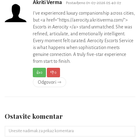
Akriti Verma
Postavljeno 01-07-2026 05:40:07
I've experienced luxury companionship across cities,
but <a href="https://aerocity.akritiverma.com/">
Escorts in Aerocity </a> stand unmatched. She was
refined, articulate, and emotionally intelligent.
Every moment felt curated. Aerocity Escorts Service
is what happens when sophistication meets
genuine connection. A truly five-star experience
from start to finish.
👍
0
👎
0
Odgovori ⇾
Ostavite komentar