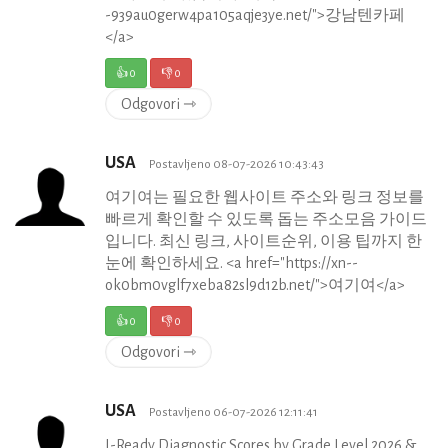
-939au0gerw4pa105aqje3ye.net/">강남텐카페
</a>
👍
0
👎
0
Odgovori ⇾
USA
Postavljeno 08-07-2026 10:43:43
여기여는 필요한 웹사이트 주소와 링크 정보를
빠르게 확인할 수 있도록 돕는 주소모음 가이드
입니다. 최신 링크, 사이트순위, 이용 팁까지 한
눈에 확인하세요. <a href="https://xn--
ok0bm0vglf7xeba82sl9d12b.net/">여기여</a>
👍
0
👎
0
Odgovori ⇾
USA
Postavljeno 06-07-2026 12:11:41
I-Ready Diagnostic Scores by Grade Level 2026 &