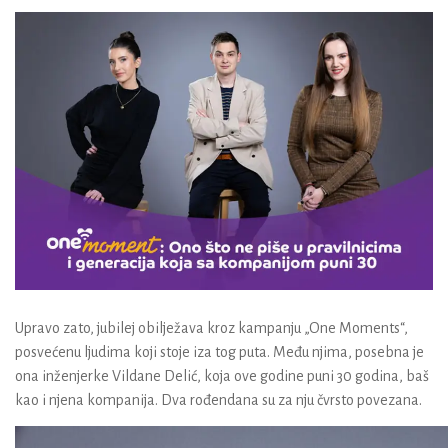
Upravo zato, jubilej obilježava kroz kampanju „One Moments“,
posvećenu ljudima koji stoje iza tog puta. Među njima, posebna je
ona inženjerke
Vildane Delić
, koja ove godine puni 30 godina, baš
kao i njena kompanija. Dva rođendana su za nju čvrsto povezana.