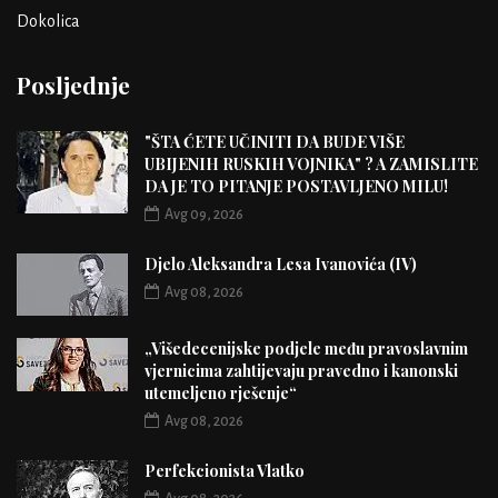
Dokolica
Posljednje
"ŠTA ĆETE UČINITI DA BUDE VIŠE
UBIJENIH RUSKIH VOJNIKA" ? A ZAMISLITE
DA JE TO PITANJE POSTAVLJENO MILU!
Avg 09, 2026
Djelo Aleksandra Lesa Ivanovića (IV)
Avg 08, 2026
„Višedecenijske podjele među pravoslavnim
vjernicima zahtijevaju pravedno i kanonski
utemeljeno rješenje“
Avg 08, 2026
Perfekcionista Vlatko