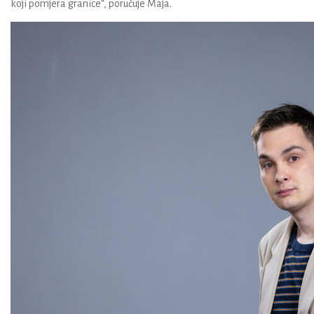
koji pomjera granice“, poručuje Maja.