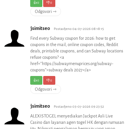
👍
0
👎
0
Odgovori ⇾
jsimitseo
Postavljeno 04-07-2026 08:18:15
Find every Subway coupon for 2026: how to get
coupons in the mail, online coupon codes, Reddit
deals, printable coupons, and can Subway locations
refuse coupons? <a
href="https://subwaymenuprices.org/subway-
coupons">subway deals 2027</a>
👍
0
👎
0
Odgovori ⇾
jsimitseo
Postavljeno 03-07-2026 09:23:52
ALEXISTOGEL menyediakan Jackpot Asli Live
Casino dan layanan agen togel HK dengan rumusan
jitu. Nikmati pengalaman bermain yang aman,