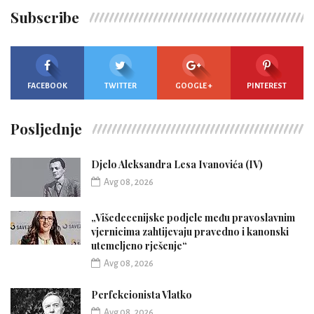
Subscribe
FACEBOOK
TWITTER
GOOGLE +
PINTEREST
Posljednje
Djelo Aleksandra Lesa Ivanovića (IV)
Avg 08, 2026
„Višedecenijske podjele među pravoslavnim
vjernicima zahtijevaju pravedno i kanonski
utemeljeno rješenje“
Avg 08, 2026
Perfekcionista Vlatko
Avg 08, 2026