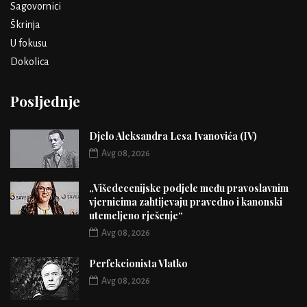
Sagovornici
Škrinja
U fokusu
Dokolica
Posljednje
Djelo Aleksandra Lesa Ivanovića (IV)
Avg 08, 2026
„Višedecenijske podjele među pravoslavnim
vjernicima zahtijevaju pravedno i kanonski
utemeljeno rješenje“
Avg 08, 2026
Perfekcionista Vlatko
Avg 08, 2026