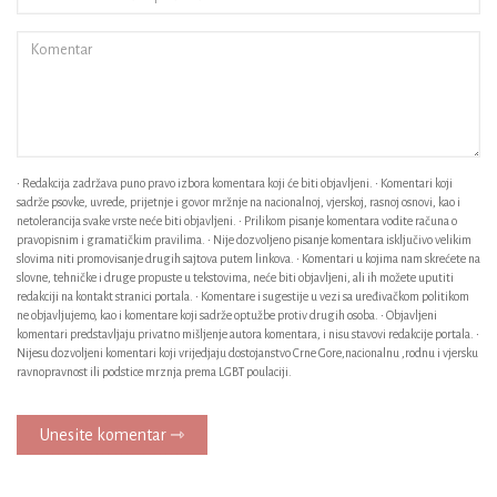
• Redakcija zadržava puno pravo izbora komentara koji će biti objavljeni. • Komentari koji
sadrže psovke, uvrede, prijetnje i govor mržnje na nacionalnoj, vjerskoj, rasnoj osnovi, kao i
netolerancija svake vrste neće biti objavljeni. • Prilikom pisanje komentara vodite računa o
pravopisnim i gramatičkim pravilima. • Nije dozvoljeno pisanje komentara isključivo velikim
slovima niti promovisanje drugih sajtova putem linkova. • Komentari u kojima nam skrećete na
slovne, tehničke i druge propuste u tekstovima, neće biti objavljeni, ali ih možete uputiti
redakciji na kontakt stranici portala. • Komentare i sugestije u vezi sa uređivačkom politikom
ne objavljujemo, kao i komentare koji sadrže optužbe protiv drugih osoba. • Objavljeni
komentari predstavljaju privatno mišljenje autora komentara, i nisu stavovi redakcije portala. •
Nijesu dozvoljeni komentari koji vrijedjaju dostojanstvo Crne Gore,nacionalnu ,rodnu i vjersku
ravnopravnost ili podstice mrznja prema LGBT poulaciji.
Unesite komentar ⇾