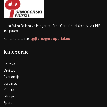
Ulica Mitra Bakića 22
Podgorica, Crna Gora
(+382) 69-155-231
PIB:
11058809
Kontaktirajte nas
cg@crnogorskiportal.me
Kategorije
Politika
Društvo
Ekonomija
CG u srcu
Kultura
Istorija
Sport