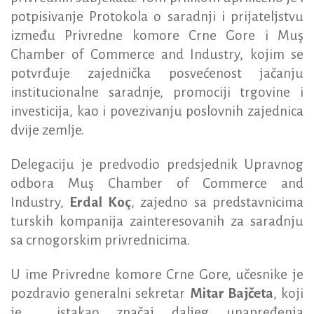
potpisivanje Protokola o saradnji i prijateljstvu
između Privredne komore Crne Gore i Muş
Chamber of Commerce and Industry, kojim se
potvrđuje zajednička posvećenost jačanju
institucionalne saradnje, promociji trgovine i
investicija, kao i povezivanju poslovnih zajednica
dvije zemlje.
Delegaciju je predvodio predsjednik Upravnog
odbora Muş Chamber of Commerce and
Industry,
Erdal Koç
, zajedno sa predstavnicima
turskih kompanija zainteresovanih za saradnju
sa crnogorskim privrednicima.
U ime Privredne komore Crne Gore, učesnike je
pozdravio generalni sekretar
Mitar Bajčeta
, koji
je istakao značaj daljeg unapređenja