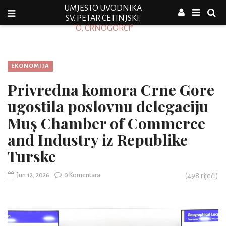
UMJESTO UVODNIKA
SV. PETAR CETINJSKI:
"O, CRNOGORCI"
EKONOMIJA
Privredna komora Crne Gore
ugostila poslovnu delegaciju
Muş Chamber of Commerce
and Industry iz Republike
Turske
Jun 12, 2026
0 Komentara
(
498
riječi)