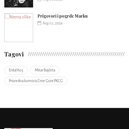
Prigovori i pogrde Marku
Avg 07, 2026
Tagovi
Erdal Koç
Mitar Bajčeta
Privredna komora Crne Gore PKCG