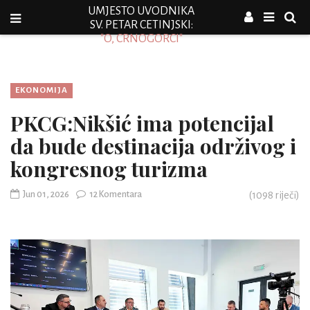
UMJESTO UVODNIKA
SV. PETAR CETINJSKI:
"O, CRNOGORCI"
EKONOMIJA
PKCG:Nikšić ima potencijal
da bude destinacija održivog i
kongresnog turizma
Jun 01, 2026
12 Komentara
(
1098
riječi)