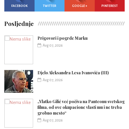
FACEBOOK
TWITTER
GOOGLE +
PINTEREST
Posljednje
Prigovori i pogrde Marku
Avg 07, 2026
Djelo Aleksandra Lesa Ivanovića (III)
Avg 07, 2026
„Vlatko Gilić već počiva na Panteonu svetskog
filma, od ove okupacione vlasti mu i ne treba
grobno mesto“
Avg 07, 2026