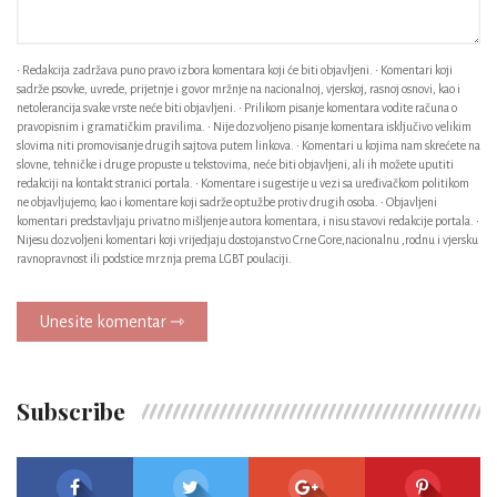
• Redakcija zadržava puno pravo izbora komentara koji će biti objavljeni. • Komentari koji
sadrže psovke, uvrede, prijetnje i govor mržnje na nacionalnoj, vjerskoj, rasnoj osnovi, kao i
netolerancija svake vrste neće biti objavljeni. • Prilikom pisanje komentara vodite računa o
pravopisnim i gramatičkim pravilima. • Nije dozvoljeno pisanje komentara isključivo velikim
slovima niti promovisanje drugih sajtova putem linkova. • Komentari u kojima nam skrećete na
slovne, tehničke i druge propuste u tekstovima, neće biti objavljeni, ali ih možete uputiti
redakciji na kontakt stranici portala. • Komentare i sugestije u vezi sa uređivačkom politikom
ne objavljujemo, kao i komentare koji sadrže optužbe protiv drugih osoba. • Objavljeni
komentari predstavljaju privatno mišljenje autora komentara, i nisu stavovi redakcije portala. •
Nijesu dozvoljeni komentari koji vrijedjaju dostojanstvo Crne Gore,nacionalnu ,rodnu i vjersku
ravnopravnost ili podstice mrznja prema LGBT poulaciji.
Unesite komentar ⇾
Subscribe