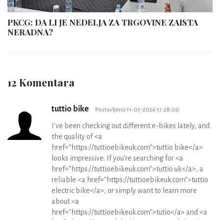
PKCG: DA LI JE NEDELJA ZA TRGOVINE ZAISTA
NERADNA?
12 Komentara
tuttio bike
Postavljeno 11-07-2026 17:28:00
I've been checking out different e-bikes lately, and
the quality of <a
href="https://tuttioebikeuk.com">tuttio bike</a>
looks impressive. If you're searching for <a
href="https://tuttioebikeuk.com">tuttio uk</a>, a
reliable <a href="https://tuttioebikeuk.com">tuttio
electric bike</a>, or simply want to learn more
about <a
href="https://tuttioebikeuk.com">tutio</a> and <a