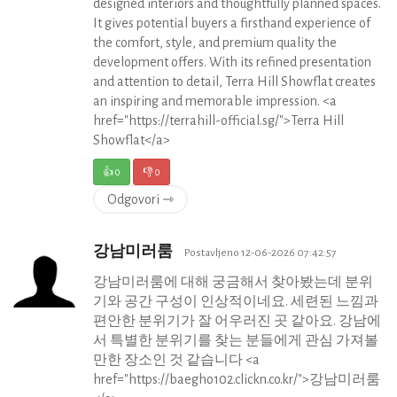
designed interiors and thoughtfully planned spaces.
It gives potential buyers a firsthand experience of
the comfort, style, and premium quality the
development offers. With its refined presentation
and attention to detail, Terra Hill Showflat creates
an inspiring and memorable impression. <a
href="https://terrahill-official.sg/">Terra Hill
Showflat</a>
👍
0
👎
0
Odgovori ⇾
강남미러룸
Postavljeno 12-06-2026 07:42:57
강남미러룸에 대해 궁금해서 찾아봤는데 분위
기와 공간 구성이 인상적이네요. 세련된 느낌과
편안한 분위기가 잘 어우러진 곳 같아요. 강남에
서 특별한 분위기를 찾는 분들에게 관심 가져볼
만한 장소인 것 같습니다 <a
href="https://baegho102.clickn.co.kr/">강남미러룸