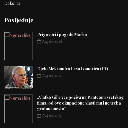
Dokolica
Posljednje
Prigovori i pogrde Marku
Avg 07, 2026
Djelo Aleksandra Lesa Ivanovića (III)
Avg 07, 2026
„Vlatko Gilić već počiva na Panteonu svetskog
filma, od ove okupacione vlasti mu i ne treba
grobno mesto“
Avg 07, 2026