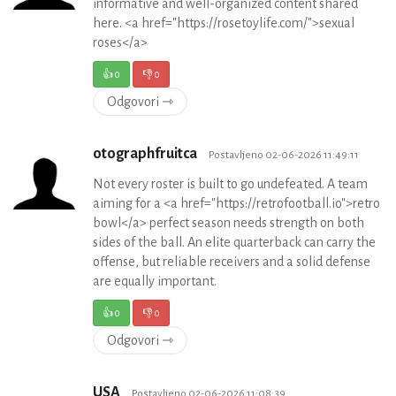
informative and well-organized content shared
here. <a href="https://rosetoylife.com/">sexual
roses</a>
👍
0
👎
0
Odgovori ⇾
otographfruitca
Postavljeno 02-06-2026 11:49:11
Not every roster is built to go undefeated. A team
aiming for a <a href="https://retrofootball.io">retro
bowl</a> perfect season needs strength on both
sides of the ball. An elite quarterback can carry the
offense, but reliable receivers and a solid defense
are equally important.
👍
0
👎
0
Odgovori ⇾
USA
Postavljeno 02-06-2026 11:08:39