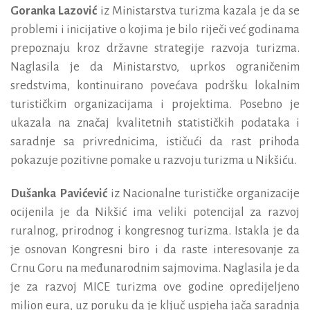
Goranka Lazović
iz Ministarstva turizma kazala je da se
problemi i inicijative o kojima je bilo riječi već godinama
prepoznaju kroz državne strategije razvoja turizma.
Naglasila je da Ministarstvo, uprkos ograničenim
sredstvima, kontinuirano povećava podršku lokalnim
turističkim organizacijama i projektima. Posebno je
ukazala na značaj kvalitetnih statističkih podataka i
saradnje sa privrednicima, ističući da rast prihoda
pokazuje pozitivne pomake u razvoju turizma u Nikšiću.
Dušanka Pavićević
iz Nacionalne turističke organizacije
ocijenila je da Nikšić ima veliki potencijal za razvoj
ruralnog, prirodnog i kongresnog turizma. Istakla je da
je osnovan Kongresni biro i da raste interesovanje za
Crnu Goru na međunarodnim sajmovima. Naglasila je da
je za razvoj MICE turizma ove godine opredijeljeno
milion eura, uz poruku da je ključ uspjeha jača saradnja