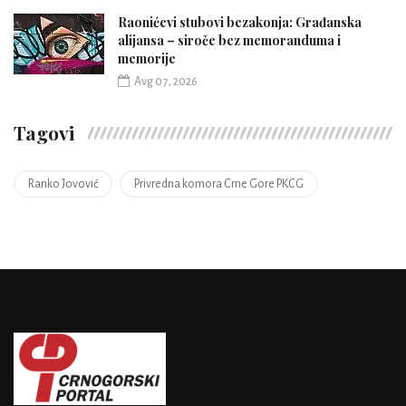
Raonićevi stubovi bezakonja: Građanska
alijansa – siroče bez memoranduma i
memorije
Avg 07, 2026
Tagovi
Ranko Jovović
Privredna komora Crne Gore PKCG