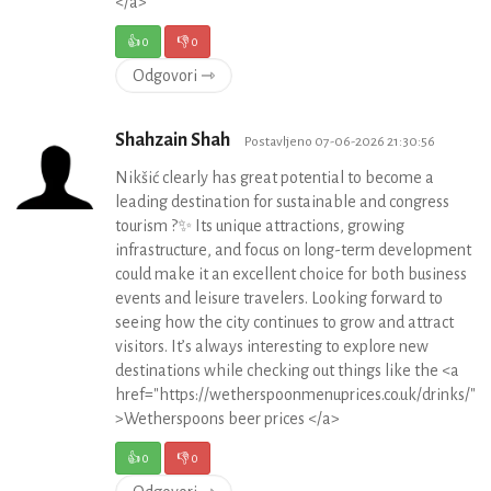
</a>
👍
0
👎
0
Odgovori ⇾
Shahzain Shah
Postavljeno 07-06-2026 21:30:56
Nikšić clearly has great potential to become a
leading destination for sustainable and congress
tourism ?✨ Its unique attractions, growing
infrastructure, and focus on long-term development
could make it an excellent choice for both business
events and leisure travelers. Looking forward to
seeing how the city continues to grow and attract
visitors. It’s always interesting to explore new
destinations while checking out things like the <a
href="https://wetherspoonmenuprices.co.uk/drinks/"
>Wetherspoons beer prices </a>
👍
0
👎
0