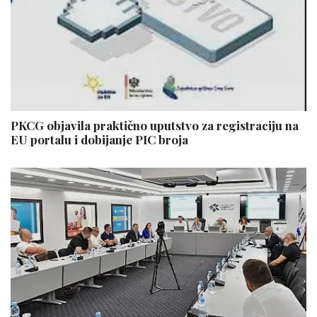
PKCG objavila praktično uputstvo za registraciju na
EU portalu i dobijanje PIC broja