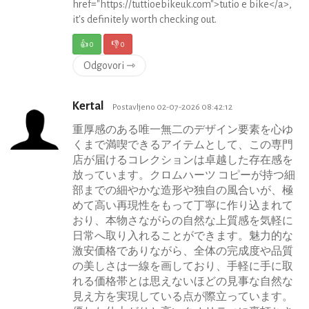
href="https://tuttioebikeuk.com">tutio e bike</a>,
it's definitely worth checking out.
👍
0
👎
0
Odgovori ⇾
Kertal
Postavljeno 02-07-2026 08:42:12
重厚感のある唯一無二のデザイン要素を心ゆ
くまで満喫できるアイテムとして、この専門
店が届けるコレクションは卓越した存在感を
放っています。クロムハーツ コピーが持つ細
部までの細やかな造形や独自の風合いが、極
めて高い再現性をもって丁寧に作り込まれて
おり、本物さながらの自然な上質感を気軽に
日常へ取り入れることができます。魅力的な
激安価格でありながら、全体の完成度や品質
の美しさは一線を画しており、手軽に手に取
れる価格帯とは思えないほどの見事な自然な
見え方を実現している点が際立っています。