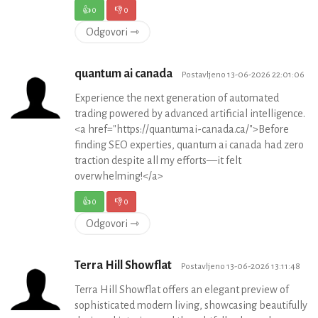
👍
0
👎
0
Odgovori ⇾
quantum ai canada
Postavljeno 13-06-2026 22:01:06
Experience the next generation of automated
trading powered by advanced artificial intelligence.
<a href="https://quantumai-canada.ca/">Before
finding SEO experties, quantum ai canada had zero
traction despite all my efforts—it felt
overwhelming!</a>
👍
0
👎
0
Odgovori ⇾
Terra Hill Showflat
Postavljeno 13-06-2026 13:11:48
Terra Hill Showflat offers an elegant preview of
sophisticated modern living, showcasing beautifully