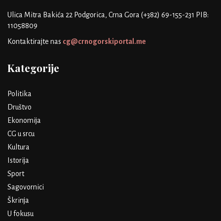
Ulica Mitra Bakića 22
Podgorica, Crna Gora
(+382) 69-155-231
PIB:
11058809
Kontaktirajte nas
cg@crnogorskiportal.me
Kategorije
Politika
Društvo
Ekonomija
CG u srcu
Kultura
Istorija
Sport
Sagovornici
Škrinja
U fokusu