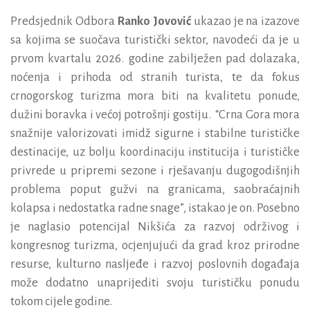
Predsjednik Odbora
Ranko Jovović
ukazao je na izazove
sa kojima se suočava turistički sektor, navodeći da je u
prvom kvartalu 2026. godine zabilježen pad dolazaka,
noćenja i prihoda od stranih turista, te da fokus
crnogorskog turizma mora biti na kvalitetu ponude,
dužini boravka i većoj potrošnji gostiju. “Crna Gora mora
snažnije valorizovati imidž sigurne i stabilne turističke
destinacije, uz bolju koordinaciju institucija i turističke
privrede u pripremi sezone i rješavanju dugogodišnjih
problema poput gužvi na granicama, saobraćajnih
kolapsa i nedostatka radne snage”, istakao je on. Posebno
je naglasio potencijal Nikšića za razvoj održivog i
kongresnog turizma, ocjenjujući da grad kroz prirodne
resurse, kulturno nasljeđe i razvoj poslovnih događaja
može dodatno unaprijediti svoju turističku ponudu
tokom cijele godine.