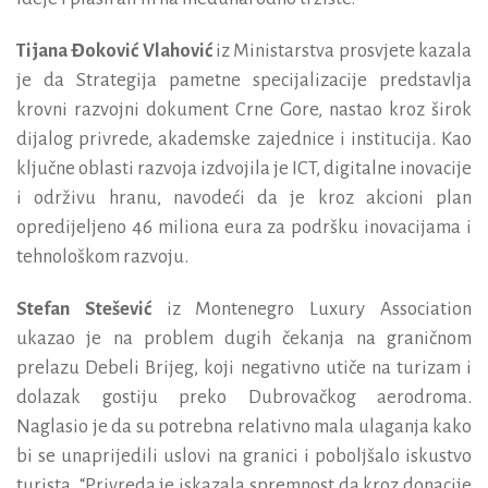
Tijana Đoković Vlahović
iz Ministarstva prosvjete kazala
je da Strategija pametne specijalizacije predstavlja
krovni razvojni dokument Crne Gore, nastao kroz širok
dijalog privrede, akademske zajednice i institucija. Kao
ključne oblasti razvoja izdvojila je ICT, digitalne inovacije
i održivu hranu, navodeći da je kroz akcioni plan
opredijeljeno 46 miliona eura za podršku inovacijama i
tehnološkom razvoju.
Stefan Stešević
iz Montenegro Luxury Association
ukazao je na problem dugih čekanja na graničnom
prelazu Debeli Brijeg, koji negativno utiče na turizam i
dolazak gostiju preko Dubrovačkog aerodroma.
Naglasio je da su potrebna relativno mala ulaganja kako
bi se unaprijedili uslovi na granici i poboljšalo iskustvo
turista. “Privreda je iskazala spremnost da kroz donacije