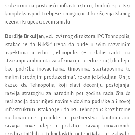
s obzirom na postojeću infrastrukturu, budući sportski
kompleks ispod Trebjese i mogućnost korišćenja Slanog
jezera i Krupca u ovom smislu.
Đorđije Brkuljan
, v.d. izvšrnog direktora IPC Tehnopolis,
istakao je da Nikšić treba da bude u svim razvojnim
aspektima u vrhu. „Tehnopolis će i dalje raditi na
stvaranju ambijenta za afirmaciju preduzetničkih ideja,
kao podrška inovacijama, timovima, startapovima te
malim i srednjim preduzećima”, rekao je Brkuljan. On je
kazao da Tehnopolis, koji slavi deceniju postojanja,
razvija strategiju za narednih pet godina rada čija će
realizacija doprinijeti novim vidovima podrške ali novoj
infrastrukturi. Istakao
je i da IPC Tehnopolis kroz brojne
međunarodne projekte i partnerstva kontinuirano
razvija nove ideje i podstiče razvoj inovacionih,
preduzetničkih i tehnoloških potencijala, te zahvalio