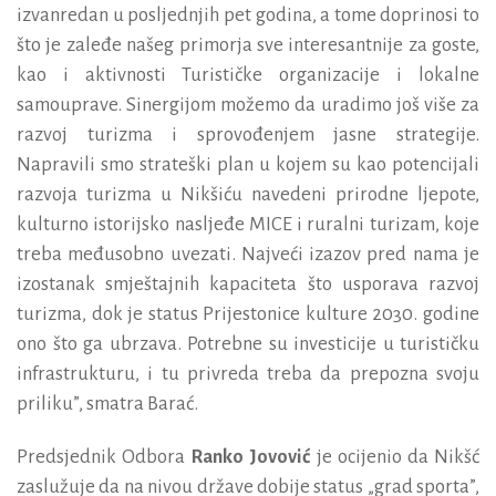
izvanredan u posljednjih pet godina, a tome doprinosi to
što je zaleđe našeg primorja sve interesantnije za goste,
kao i aktivnosti Turističke organizacije i lokalne
samouprave. Sinergijom možemo da uradimo još više za
razvoj turizma i sprovođenjem jasne strategije.
Napravili smo strateški plan u kojem su kao potencijali
razvoja turizma u Nikšiću navedeni prirodne ljepote,
kulturno istorijsko nasljeđe MICE i ruralni turizam, koje
treba međusobno uvezati. Najveći izazov pred nama je
izostanak smještajnih kapaciteta što usporava razvoj
turizma, dok je status Prijestonice kulture 2030. godine
ono što ga ubrzava. Potrebne su investicije u turističku
infrastrukturu, i tu privreda treba da prepozna svoju
priliku”, smatra Barać.
Predsjednik Odbora
Ranko Jovović
je ocijenio da Nikšć
zaslužuje da na nivou države dobije status „grad sporta”,