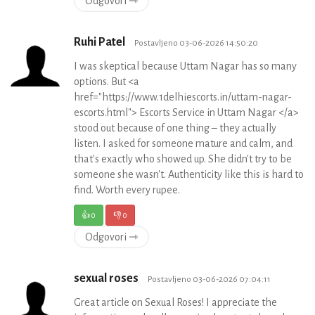
Odgovori ⇾
Ruhi Patel
Postavljeno 03-06-2026 14:50:20
I was skeptical because Uttam Nagar has so many
options. But <a
href="https://www.1delhiescorts.in/uttam-nagar-
escorts.html"> Escorts Service in Uttam Nagar </a>
stood out because of one thing – they actually
listen. I asked for someone mature and calm, and
that's exactly who showed up. She didn't try to be
someone she wasn't. Authenticity like this is hard to
find. Worth every rupee.
👍
0
👎
0
Odgovori ⇾
sexual roses
Postavljeno 03-06-2026 07:04:11
Great article on Sexual Roses! I appreciate the