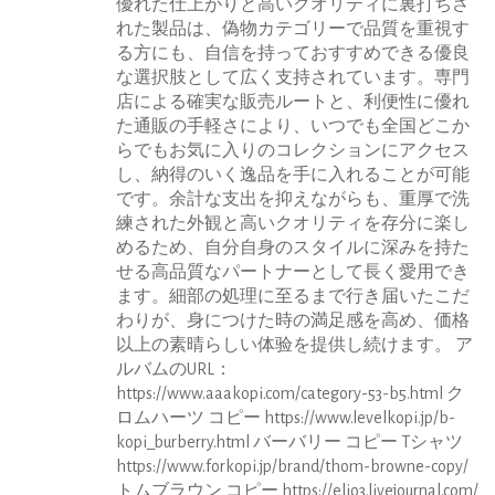
優れた仕上がりと高いクオリティに裏打ちさ
れた製品は、偽物カテゴリーで品質を重視す
る方にも、自信を持っておすすめできる優良
な選択肢として広く支持されています。専門
店による確実な販売ルートと、利便性に優れ
た通販の手軽さにより、いつでも全国どこか
らでもお気に入りのコレクションにアクセス
し、納得のいく逸品を手に入れることが可能
です。余計な支出を抑えながらも、重厚で洗
練された外観と高いクオリティを存分に楽し
めるため、自分自身のスタイルに深みを持た
せる高品質なパートナーとして長く愛用でき
ます。細部の処理に至るまで行き届いたこだ
わりが、身につけた時の満足感を高め、価格
以上の素晴らしい体验を提供し続けます。 ア
ルバムのURL：
https://www.aaakopi.com/category-53-b5.html ク
ロムハーツ コピー https://www.levelkopi.jp/b-
kopi_burberry.html バーバリー コピー Tシャツ
https://www.forkopi.jp/brand/thom-browne-copy/
トムブラウン コピー https://elio3.livejournal.com/