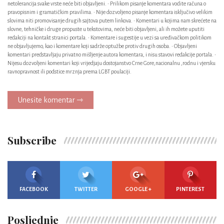
netolerancija svake vrste neće biti objavljeni. • Prilikom pisanje komentara vodite računa o
pravopisnim i gramatičkim pravilima. • Nije dozvoljeno pisanje komentara isključivo velikim
slovima niti promovisanje drugih sajtova putem linkova. • Komentari u kojima nam skrećete na
slovne, tehničke i druge propuste u tekstovima, neće biti objavljeni, ali ih možete uputiti
redakciji na kontakt stranici portala. • Komentare i sugestije u vezi sa uređivačkom politikom
ne objavljujemo, kao i komentare koji sadrže optužbe protiv drugih osoba. • Objavljeni
komentari predstavljaju privatno mišljenje autora komentara, i nisu stavovi redakcije portala. •
Nijesu dozvoljeni komentari koji vrijedjaju dostojanstvo Crne Gore,nacionalnu ,rodnu i vjersku
ravnopravnost ili podstice mrznja prema LGBT poulaciji.
Unesite komentar ⇾
Subscribe
FACEBOOK
TWITTER
GOOGLE +
PINTEREST
Posljednje