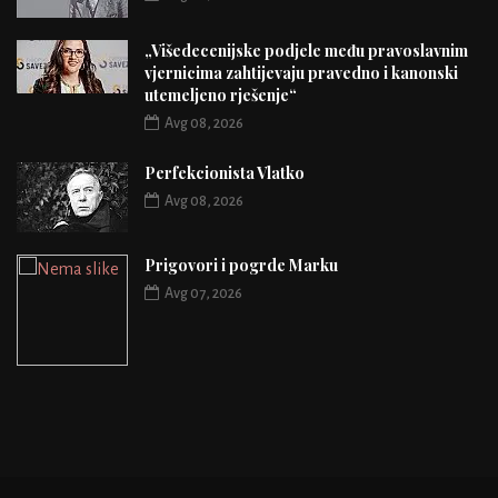
„Višedecenijske podjele među pravoslavnim
vjernicima zahtijevaju pravedno i kanonski
utemeljeno rješenje“
Avg 08, 2026
Perfekcionista Vlatko
Avg 08, 2026
Prigovori i pogrde Marku
Avg 07, 2026