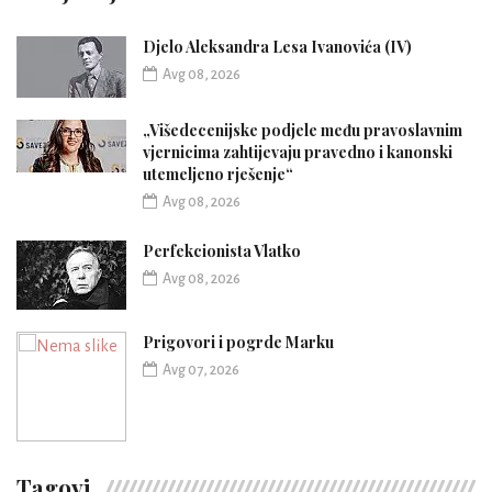
Djelo Aleksandra Lesa Ivanovića (IV)
Avg 08, 2026
„Višedecenijske podjele među pravoslavnim
vjernicima zahtijevaju pravedno i kanonski
utemeljeno rješenje“
Avg 08, 2026
Perfekcionista Vlatko
Avg 08, 2026
Prigovori i pogrde Marku
Avg 07, 2026
Tagovi