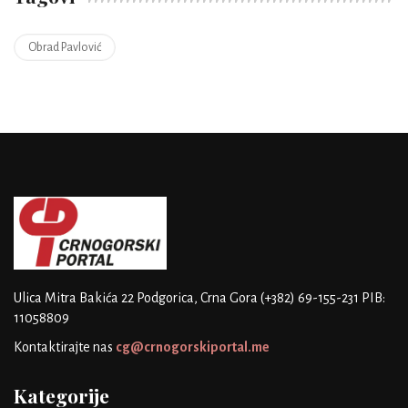
Obrad Pavlović
Ulica Mitra Bakića 22
Podgorica, Crna Gora
(+382) 69-155-231
PIB:
11058809
Kontaktirajte nas
cg@crnogorskiportal.me
Kategorije