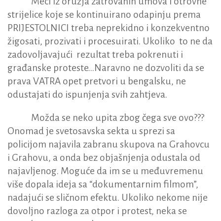
Meci iz oružja zatrovanih umova i otrovne
strijelice koje se kontinuirano odapinju prema
PRIJESTOLNICI treba neprekidno i konzekventno
žigosati, prozivati i procesuirati. Ukoliko to ne da
zadovoljavajući rezultat treba pokrenuti i
građanske proteste…Naravno ne dozvoliti da se
prava VATRA opet pretvori u bengalsku, ne
odustajati do ispunjenja svih zahtjeva.
Možda se neko upita zbog čega sve ovo???
Onomad je svetosavska sekta u sprezi sa
policijom najavila zabranu skupova na Grahovcu
i Grahovu, a onda bez objašnjenja odustala od
najavljenog. Moguće da im se u međuvremenu
više dopala ideja sa “dokumentarnim filmom”,
nadajući se sličnom efektu. Ukoliko nekome nije
dovoljno razloga za otpor i protest, neka se