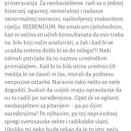
proseravanja. Za neobavještene radi se o jednoj
bizarnoj, ogavnoj, nemoralnoj i nadasve
nenormalnoj tvorevini, naslovljenoj znakovitom
riječju REERENDUM. Ne smatram cjelishodnim,
kao ni većina stručnih konsultanata da ovo treba
na bilo koji način analizirati, a čak i kad bi se
uradila sinteza došlo bi se do ničega!!! Neki
odmah potrčaše da to nazovu uredničkim
promašajem…Kad bi to bila istina urednici tih
medija bi ne časeći ni čas, morali da podnesu
neopozive ostavke. Naravno tako nešto se neće
dogoditi, budući da uvijek imaju opravdanje da
su to radili po naređenjima…Opet će se oglasiti
neobavješteni sa pitanjem - pa po čijim
naređenjima? Po njihovim, po toj neprirodnoj
spregi svetosavske sekte i radikalske vlasti.
Ukoliko mi neko bude rekao da je to isto, neću