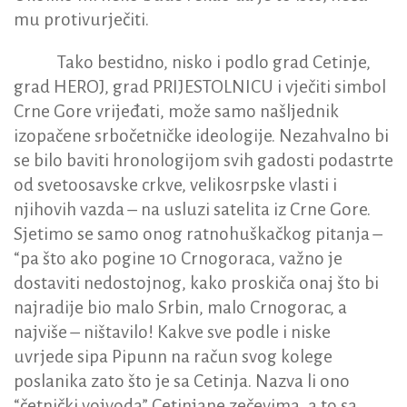
mu protivurječiti.
Tako bestidno, nisko i podlo grad Cetinje,
grad HEROJ, grad PRIJESTOLNICU i vječiti simbol
Crne Gore vrijeđati, može samo našljednik
izopačene srbočetničke ideologije. Nezahvalno bi
se bilo baviti hronologijom svih gadosti podastrte
od svetoosavske crkve, velikosrpske vlasti i
njihovih vazda – na usluzi satelita iz Crne Gore.
Sjetimo se samo onog ratnohuškačkog pitanja –
“pa što ako pogine 10 Crnogoraca, važno je
dostaviti nedostojnog, kako proskiča onaj što bi
najradije bio malo Srbin, malo Crnogorac, a
najviše – ništavilo! Kakve sve podle i niske
uvrjede sipa Pipunn na račun svog kolege
poslanika zato što je sa Cetinja. Nazva li ono
“četnički vojvoda” Cetinjane zečevima, a to sa