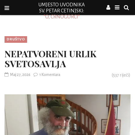
UMJESTO UVODNIKA
SV. PETAR CETINJSKI:
"O, CRNOGORCI"
DRUŠTVO
NEPATVORENI URLIK
SVETOSAVLJA
Maj 27, 2026
1 Komentara
(
537
riječi)