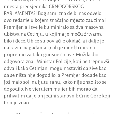
mjesta predsjednika CRNOGORSKOG
PARLAMENTA?! Bog sami zna đe bi nas odvelo
ovo ređanje u kojem značajno mjesto zauzima i
Premijer, ali sve je kulminiralo sa dva masovna
ubistva na Cetinju, u kojima je među žrtvama
bilo i đece. Ubice su povlačile okidač, a i dalje je
na razini nagađanja ko ih je indoktrinirao i
pripremio za tako gnusne činove. Možda dio
odgovora zna i Ministar Policije, koji ne trepnuvši
odvali kako Cetinjani mogu nastaviti da žive kao
da se ništa nije dogodilo, a Premijer dodade kao
još malo soli na ljutu ranu, kako nije znao što se
dogodilo. Ne vjerujem mu jer bih morao da
prihvatim da je on jedini stanovnik Crne Gore koji
to nije znao.