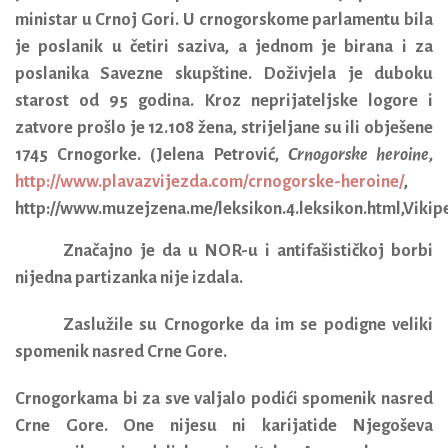
ministar u Crnoj Gori. U crnogorskome parlamentu bila
je poslanik u četiri saziva, a jednom je birana i za
poslanika Savezne skupštine. Doživjela je duboku
starost od 95 godina. Kroz neprijateljske logore i
zatvore prošlo je 12.108 žena, strijeljane su ili obješene
1745 Crnogorke. (Jelena Petrović,
Crnogorske heroine
,
http://www.plavazvijezda.com/crnogorske-heroine/
,
http://www.muzejzena.me/leksikon.4.leksikon.html,Vikip
Značajno je da u NOR-u i antifašističkoj borbi
nijedna partizanka nije izdala.
Zaslužile su Crnogorke da im se podigne veliki
spomenik nasred Crne Gore.
Crnogorkama bi za sve valjalo podići spomenik nasred
Crne Gore. One nijesu ni karijatide Njegoševa