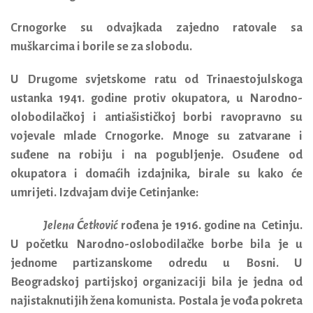
Crnogorke su odvajkada zajedno ratovale sa
muškarcima i borile se za slobodu.
U Drugome svjetskome ratu od Trinaestojulskoga
ustanka 1941. godine protiv okupatora, u Narodno-
olobodilačkoj i antiašističkoj borbi ravopravno su
vojevale mlade Crnogorke. Mnoge su zatvarane i
suđene na robiju i na pogubljenje. Osuđene od
okupatora i domaćih izdajnika, birale su kako će
umrijeti. Izdvajam dvije Cetinjanke:
Jelena Ćetković
rođena je 1916. godine na
Cetinju.
U početku
Narodno-oslobodilačke borbe
bila je u
jednome partizansko
me odredu u Bosni. U
Beogradskoj partijskoj organizaciji bila je jedna od
najistaknutijih žena komunista. Postala je vođa pokreta