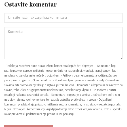
Ostavite komentar
• Redakcija zadržava puno pravo izbora komentara koji će biti objavljeni. • Komentari koji
sadrže psovke, uvrede, prijetnje i govor mržnje na nacionalnoj, vjerskoj, rasnoj osnovi, kao i
netolerancija svake vrste neće biti objavljeni. • Prilikom pisanje komentara vodite računa o
pravopisnim i gramatičkim pravilima. • Nije dozvoljeno pisanje komentara isključivo velikim
slovima niti promovisanje drugih sajtova putem linkova. • Komentari u kojima nam skrećete na
slovne, tehničke i druge propuste u tekstovima, neće biti objavljeni, ali ih možete uputiti
redakciji na kontakt stranici portala. • Komentare i sugestije u vezi sa uređivačkom politikom
ne objavljujemo, kao i komentare koji sadrže optužbe protiv drugih osoba. • Objavljeni
komentari predstavljaju privatno mišljenje autora komentara, i nisu stavovi redakcije portala. •
Nijesu dozvoljeni komentari koji vrijedjaju dostojanstvo Crne Gore,nacionalnu ,rodnu i vjersku
ravnopravnost ili podstice mrznja prema LGBT poulaciji.