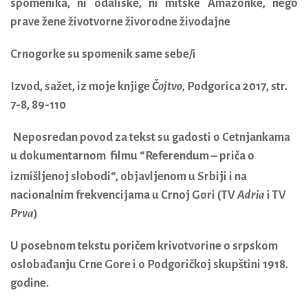
spomenika, ni odaliske, ni mitske Amazonke, nego
prave žene životvorne živorodne živodajne
Crnogorke su spomenik same sebe/i
Izvod, sažet, iz moje knjige
Čojtvo
, Podgorica 2017, str.
7-8, 89-110
Neposredan povod za tekst su gadosti o Cetnjankama
u dokumentarnom filmu
“Referendum – priča o
izmišljenoj slobodi“, objavljenom u Srbiji i na
nacionalnim frekvencijama u Crnoj Gori (TV
Adria
i TV
Prva
)
U posebnom tekstu poričem krivotvorine o srpskom
oslobađanju Crne Gore i o Podgoričkoj skupštini 1918.
godine.