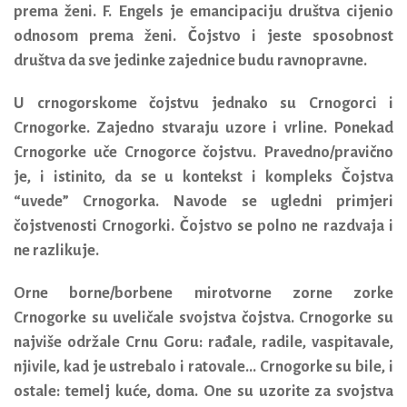
prema ženi. F. Engels je emancipaciju društva cijenio
odnosom prema ženi. Čojstvo i jeste sposobnost
društva da sve jedinke zajednice budu ravnopravne.
U crnogorskome čojstvu jednako su Crnogorci i
Crnogorke.
Zajedno stvaraju uzore i vrline. Ponekad
Crnogorke uče Crnogorce čojstvu. Pravedno/pravično
je, i istinito, da se u kontekst i kompleks Čojstva
“uvede” Crnogorka.
Navode se ugledni primjeri
čojstvenosti Crnogorki. Čojstvo se polno ne razdvaja i
ne razlikuje.
Orne borne/borbene mirotvorne zorne zorke
Crnogorke su uveličale svojstva čojstva. Crnogorke su
najviše održale Crnu Goru: rađale, radile, vaspitavale,
njivile, kad je ustrebalo i ratovale… Crnogorke su bile, i
ostale: temelj kuće, doma. One su uzorite za svojstva