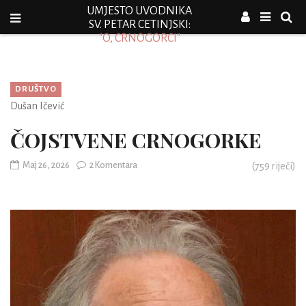
UMJESTO UVODNIKA
SV. PETAR CETINJSKI:
"O, CRNOGORCI"
DRUŠTVO
Dušan Ičević
ČOJSTVENE CRNOGORKE
Maj 26, 2026
2 Komentara
(
759
riječi)