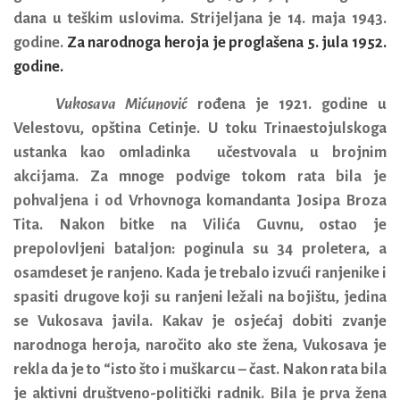
dana u teškim uslovima. Strijeljana je 14. maja 1943.
godine.
Za narodnoga heroja je proglašena 5. jula 1952.
godine.
Vukosava Mićunović
rođena je 1921. godine u
Velestovu, opština Cetinje.
U toku Trinaestojulskoga
ustanka kao omladinka učestvovala u brojnim
akcijama. Za mnoge podvige tokom rata bila je
pohvaljena i od Vrhovnoga komandanta Josipa Broza
Tita. Nakon bitke na Vilića Guvnu, ostao je
prepolovljeni bataljon: poginula su 34 proletera, a
osamdeset je ranjeno. Kada je trebalo izvući ranjenike i
spasiti drugove koji su ranjeni ležali na bojištu, jedina
se Vukosava javila. Kakav je osjećaj dobiti zvanje
narodnoga heroja, naročito ako ste žena, Vukosava je
rekla da je to “isto što i muškarcu – čast. Nakon rata bila
je aktivni društveno-politički radnik. Bila je prva žena