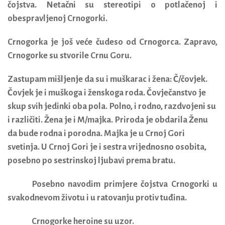
čojstva. Netačni su stereotipi o potlačenoj i
obespravljenoj Crnogorki.
Crnogorka je još veće čudeso od Crnogorca.
Zapravo,
Crnogorke su stvorile Crnu Goru.
Zastupam mišljenje da su i muškarac i žena: Č/čovjek.
Čovjek je i muškoga i ženskoga roda. Čovječanstvo je
skup svih jedinki oba pola. Polno, i rodno, razdvojeni su
i različiti. Žena je i M/majka. Priroda je obdarila Ženu
da bude rodna i porodna. Majka je u Crnoj Gori
svetinja. U Crnoj Gori je i sestra vrijednosno osobita,
posebno po sestrinskoj ljubavi prema bratu.
Posebno navodim primjere čojstva Crnogorki u
svakodnevom životu i u ratovanju protiv tuđina.
Crnogorke heroine su uzor.