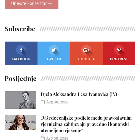
Unesite komentar ⇾
Subscribe
FACEBOOK
TWITTER
GOOGLE +
PINTEREST
Posljednje
Djelo Aleksandra Lesa Ivanovića (IV)
Avg 08, 2026
„Višedecenijske podjele među pravoslavnim
vjernicima zahtijevaju pravedno i kanonski
utemeljeno rješenje“
Avg 08, 2026