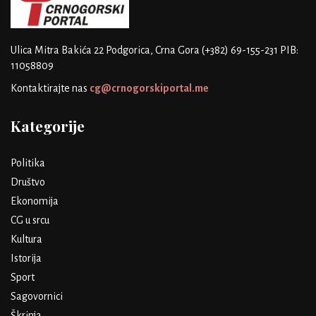
Ulica Mitra Bakića 22
Podgorica, Crna Gora
(+382) 69-155-231
PIB:
11058809
Kontaktirajte nas
cg@crnogorskiportal.me
Kategorije
Politika
Društvo
Ekonomija
CG u srcu
Kultura
Istorija
Sport
Sagovornici
Škrinja