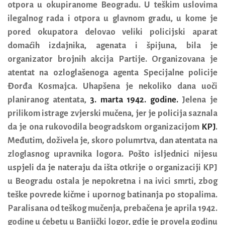
otpora u okupiranome Beogradu. U teškim uslovima
ilegalnog rada i otpora u glavnom gradu, u kome je
pored okupatora delovao veliki policijski aparat
domaćih izdajnika, agenata i špijuna, bila je
organizator brojnih akcija Partije. Organizovana je
atentat na ozloglašenoga agenta Specijalne policije
Đorđa Kosmajca. Uhapšena je nekoliko dana uoči
planiranog atentata,
3. marta 1942. godine.
Jelena je
prilikom istrage zvjerski mučena, jer je policija saznala
da je ona rukovodila beogradskom organizacijom
KPJ
.
Međutim, doživela je, skoro polumrtva, dan atentata na
zloglasnog upravnika logora. Pošto isljednici nijesu
uspjeli da je nateraju da išta otkrije o organizaciji KPJ
u Beogradu ostala je nepokretna i na ivici smrti, zbog
teške povrede kičme i upornog batinanja po stopalima.
Paralisana od teškog mučenja, prebačena je aprila 1942.
godine u ćebetu u Banjički logor,
gdje je provela godinu