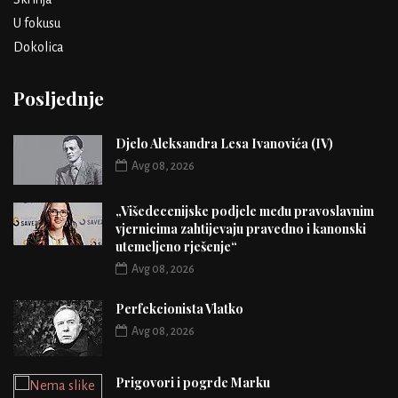
U fokusu
Dokolica
Posljednje
Djelo Aleksandra Lesa Ivanovića (IV)
Avg 08, 2026
„Višedecenijske podjele među pravoslavnim
vjernicima zahtijevaju pravedno i kanonski
utemeljeno rješenje“
Avg 08, 2026
Perfekcionista Vlatko
Avg 08, 2026
Prigovori i pogrde Marku