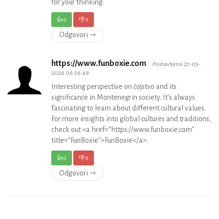
for your thinking.
👍
0
👎
0
Odgovori ⇾
https://www.funboxie.com
Postavljeno 27-05-
2026 06:56:49
Interesting perspective on čojstvo and its
significance in Montenegrin society. It's always
fascinating to learn about different cultural values.
For more insights into global cultures and traditions,
check out <a href="https://www.funboxie.com"
title="FunBoxie">FunBoxie</a>.
👍
0
👎
0
Odgovori ⇾