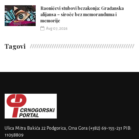
Raonićevi stubovi bezakonja: Građanska
alijansa – siroče bez memoranduma i
memorije
Avg 07, 2026
Tagovi
Ulica Mitra Bakića 22
Podgorica, Crna Gora
(+382) 69-155-231
PIB:
11058809