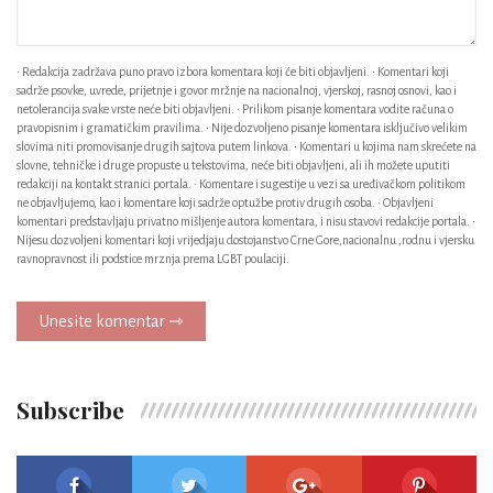
• Redakcija zadržava puno pravo izbora komentara koji će biti objavljeni. • Komentari koji
sadrže psovke, uvrede, prijetnje i govor mržnje na nacionalnoj, vjerskoj, rasnoj osnovi, kao i
netolerancija svake vrste neće biti objavljeni. • Prilikom pisanje komentara vodite računa o
pravopisnim i gramatičkim pravilima. • Nije dozvoljeno pisanje komentara isključivo velikim
slovima niti promovisanje drugih sajtova putem linkova. • Komentari u kojima nam skrećete na
slovne, tehničke i druge propuste u tekstovima, neće biti objavljeni, ali ih možete uputiti
redakciji na kontakt stranici portala. • Komentare i sugestije u vezi sa uređivačkom politikom
ne objavljujemo, kao i komentare koji sadrže optužbe protiv drugih osoba. • Objavljeni
komentari predstavljaju privatno mišljenje autora komentara, i nisu stavovi redakcije portala. •
Nijesu dozvoljeni komentari koji vrijedjaju dostojanstvo Crne Gore,nacionalnu ,rodnu i vjersku
ravnopravnost ili podstice mrznja prema LGBT poulaciji.
Unesite komentar ⇾
Subscribe