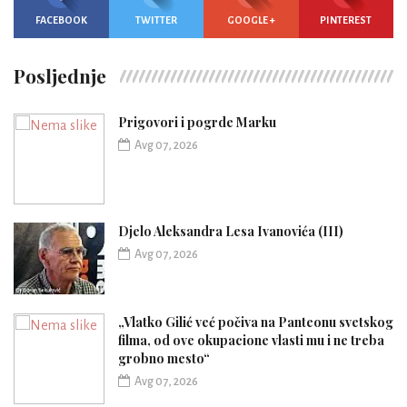
FACEBOOK
TWITTER
GOOGLE +
PINTEREST
Posljednje
Prigovori i pogrde Marku
Avg 07, 2026
Djelo Aleksandra Lesa Ivanovića (III)
Avg 07, 2026
„Vlatko Gilić već počiva na Panteonu svetskog
filma, od ove okupacione vlasti mu i ne treba
grobno mesto“
Avg 07, 2026