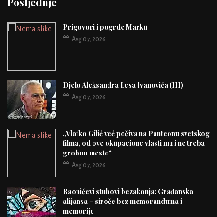
Posljednje
Prigovori i pogrde Marku
Avg 07, 2026
Djelo Aleksandra Lesa Ivanovića (III)
Avg 07, 2026
„Vlatko Gilić već počiva na Panteonu svetskog
filma, od ove okupacione vlasti mu i ne treba
grobno mesto“
Avg 07, 2026
Raonićevi stubovi bezakonja: Građanska
alijansa – siroče bez memoranduma i
memorije