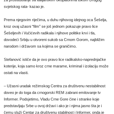
svjetskog rata- kazao je.
Prema njegovim riječima, u duhu njihovog idejnog oca Šešelja,
kroz ovaj užasni “film” se još jednom pokazuje pravo lice
Šešeljevih i Vučićevih radikala i njihove politike krvi i tla,
dovodeći Srbiju u otvoreni sukob sa Crnom Gorom, najbližim
narodom i državom sa kojima se graničimo.
Stefanović ističe da je ovo pravo lice radikalsko-naprednjačke
koterije, koja samo kroz crne marame, kriminal i izolaciju može
ostati na vlasti.
– Užasni uradak režimskog Centra za društvenu nestabilnost
doveo je do toga da crnogorski REM zabrani emitovanje tv
Informer. Podsjetimo, Vladu Crne Gore čine i stranke koje
predstavljaju Srbe u ovoj državi i ako je i njima jasno šta je i
čemu služi Centar za društvenu stabilnost i Informer, onda je