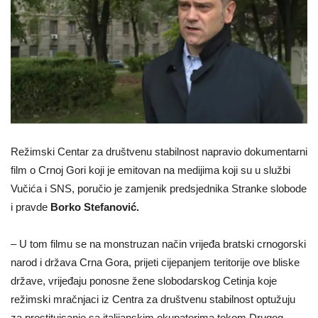
Režimski Centar za društvenu stabilnost napravio dokumentarni
film o Crnoj Gori koji je emitovan na medijima koji su u službi
Vučića i SNS, poručio je zamjenik predsjednika Stranke slobode
i pravde
Borko Stefanović.
– U tom filmu se na monstruzan način vrijeđa bratski crnogorski
narod i država Crna Gora, prijeti cijepanjem teritorije ove bliske
države, vrijeđaju ponosne žene slobodarskog Cetinja koje
režimski mračnjaci iz Centra za društvenu stabilnost optužuju
za prostituisanje sa italijanskim okupatorima tokom Drugog