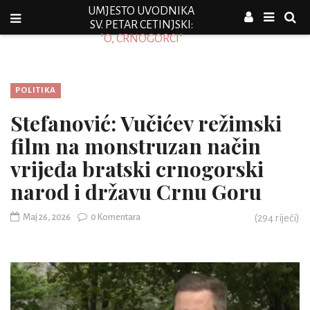
UMJESTO UVODNIKA
SV. PETAR CETINJSKI:
"O, CRNOGORCI"
POLITIKA
Stefanović: Vučićev režimski
film na monstruzan način
vrijeđa bratski crnogorski
narod i državu Crnu Goru
Maj 26, 2026
0 Komentara
(
294
riječi)