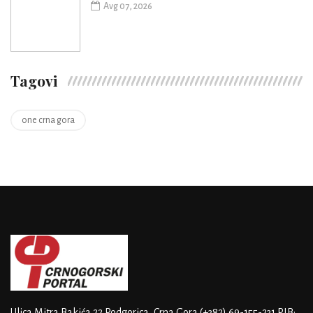
Avg 07, 2026
Tagovi
one crna gora
Ulica Mitra Bakića 22
Podgorica, Crna Gora
(+382) 69-155-231
PIB: