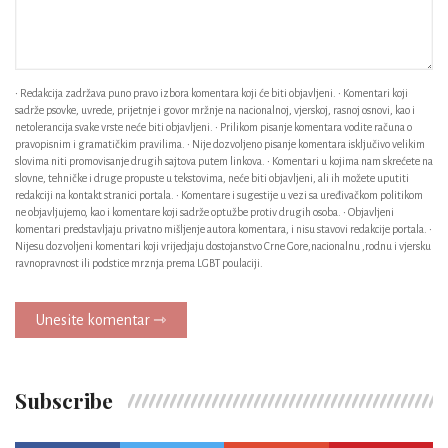
• Redakcija zadržava puno pravo izbora komentara koji će biti objavljeni. • Komentari koji
sadrže psovke, uvrede, prijetnje i govor mržnje na nacionalnoj, vjerskoj, rasnoj osnovi, kao i
netolerancija svake vrste neće biti objavljeni. • Prilikom pisanje komentara vodite računa o
pravopisnim i gramatičkim pravilima. • Nije dozvoljeno pisanje komentara isključivo velikim
slovima niti promovisanje drugih sajtova putem linkova. • Komentari u kojima nam skrećete na
slovne, tehničke i druge propuste u tekstovima, neće biti objavljeni, ali ih možete uputiti
redakciji na kontakt stranici portala. • Komentare i sugestije u vezi sa uređivačkom politikom
ne objavljujemo, kao i komentare koji sadrže optužbe protiv drugih osoba. • Objavljeni
komentari predstavljaju privatno mišljenje autora komentara, i nisu stavovi redakcije portala. •
Nijesu dozvoljeni komentari koji vrijedjaju dostojanstvo Crne Gore,nacionalnu ,rodnu i vjersku
ravnopravnost ili podstice mrznja prema LGBT poulaciji.
Unesite komentar ⇾
Subscribe