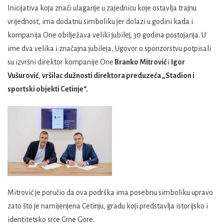
Inicijativa koja znači ulaganje u zajednicu koje ostavlja trajnu
vrijednost, ima dodatnu simboliku jer dolazi u godini kada i
kompanija One obilježava veliki jubilej, 30 godina postojanja. U
ime dva velika i značajna jubileja, Ugovor o sponzorstvu potpisali
su izvršni direktor kompanije One
Branko Mitrović
i
Igor
Vušurović
,
vršilac dužnosti direktora preduzeća „Stadion i
sportski objekti Cetinje“.
Mitrović je poručio da ova podrška ima posebnu simboliku upravo
zato što je namijenjena Cetinju, gradu koji predstavlja istorijsko i
identitetsko srce Crne Gore.