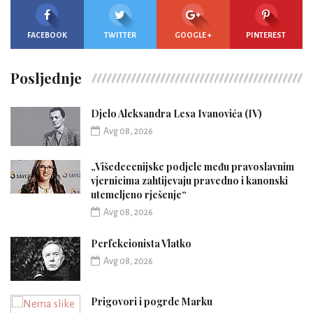
FACEBOOK
TWITTER
GOOGLE +
PINTEREST
Posljednje
Djelo Aleksandra Lesa Ivanovića (IV)
Avg 08, 2026
„Višedecenijske podjele među pravoslavnim
vjernicima zahtijevaju pravedno i kanonski
utemeljeno rješenje“
Avg 08, 2026
Perfekcionista Vlatko
Avg 08, 2026
Prigovori i pogrde Marku