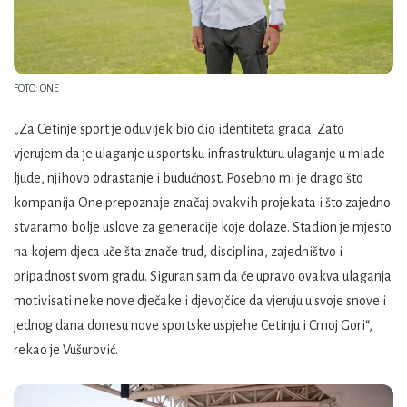
FOTO: ONE
„Za Cetinje sport je oduvijek bio dio identiteta grada. Zato
vjerujem da je ulaganje u sportsku infrastrukturu ulaganje u mlade
ljude, njihovo odrastanje i budućnost. Posebno mi je drago što
kompanija One prepoznaje značaj ovakvih projekata i što zajedno
stvaramo bolje uslove za generacije koje dolaze. Stadion je mjesto
na kojem djeca uče šta znače trud, disciplina, zajedništvo i
pripadnost svom gradu. Siguran sam da će upravo ovakva ulaganja
motivisati neke nove dječake i djevojčice da vjeruju u svoje snove i
jednog dana donesu nove sportske uspjehe Cetinju i Crnoj Gori“,
rekao je Vušurović.