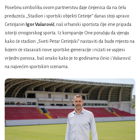
Posebnu simboliku ovom partnerstvu daje činjenica da na čelu
preduzeća „Stadion i sportski objekti Cetinje“ danas stoji upravo
Cetinjanin
Igor Vušurović
,
naš vrhunski sportista čije ime pripada
istoriji crnogorskog sporta. Iz kompanije One poručuju da vjeruju
kako će stadion „Sveti Petar Cetinjski“ nastaviti da bude mjesto na
kojem će stasavati nove sportske generacije i nizati se uspjesi
vrijedni ponosa, baš onako kako je to godinama činio i Vušurović
na najvećim sportskim scenama.