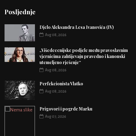
Posljednje
Djelo Aleksandra Lesa Ivanovića (IV)
Avg 08, 2026
„Višedecenijske podjele među pravoslavnim
vjernicima zahtijevaju pravedno i kanonski
utemeljeno rješenje“
Avg 08, 2026
Perfekcionista Vlatko
Avg 08, 2026
Prigovori i pogrde Marku
Avg 07, 2026