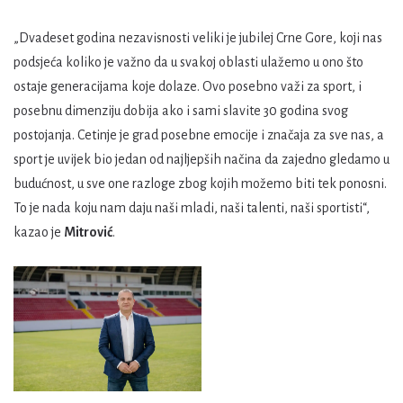
„Dvadeset godina nezavisnosti veliki je jubilej Crne Gore, koji nas
podsjeća koliko je važno da u svakoj oblasti ulažemo u ono što
ostaje generacijama koje dolaze. Ovo posebno važi za sport, i
posebnu dimenziju dobija ako i sami slavite 30 godina svog
postojanja. Cetinje je grad posebne emocije i značaja za sve nas, a
sport je uvijek bio jedan od najljepših načina da zajedno gledamo u
budućnost, u sve one razloge zbog kojih možemo biti tek ponosni.
To je nada koju nam daju naši mladi, naši talenti, naši sportisti“,
kazao je
Mitrović
.