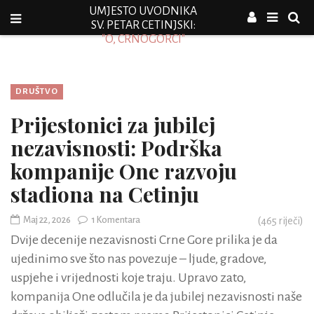
UMJESTO UVODNIKA
SV. PETAR CETINJSKI:
"O, CRNOGORCI"
DRUŠTVO
Prijestonici za jubilej
nezavisnosti: Podrška
kompanije One razvoju
stadiona na Cetinju
Maj 22, 2026
1 Komentara
(
465
riječi)
Dvije decenije nezavisnosti Crne Gore prilika je da
ujedinimo sve što nas povezuje – ljude, gradove,
uspjehe i vrijednosti koje traju. Upravo zato,
kompanija One odlučila je da jubilej nezavisnosti naše