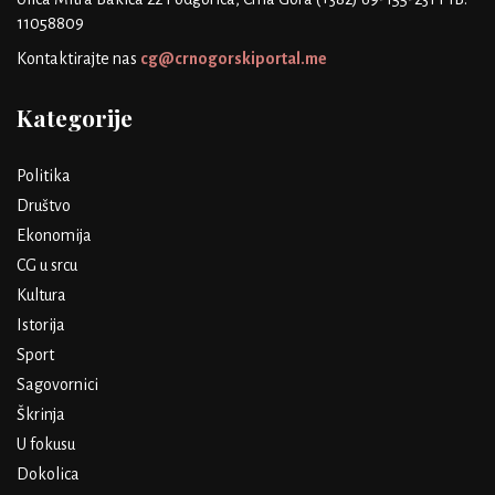
11058809
Kontaktirajte nas
cg@crnogorskiportal.me
Kategorije
Politika
Društvo
Ekonomija
CG u srcu
Kultura
Istorija
Sport
Sagovornici
Škrinja
U fokusu
Dokolica