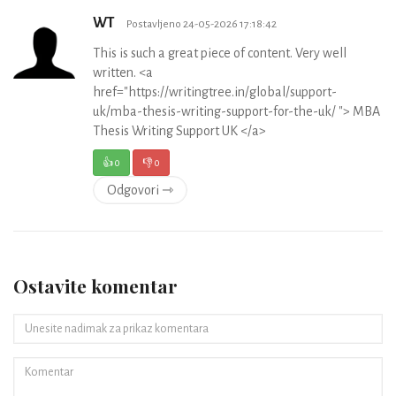
WT
Postavljeno 24-05-2026 17:18:42
This is such a great piece of content. Very well
written. <a
href="https://writingtree.in/global/support-
uk/mba-thesis-writing-support-for-the-uk/ "> MBA
Thesis Writing Support UK </a>
👍
0
👎
0
Odgovori ⇾
Ostavite komentar