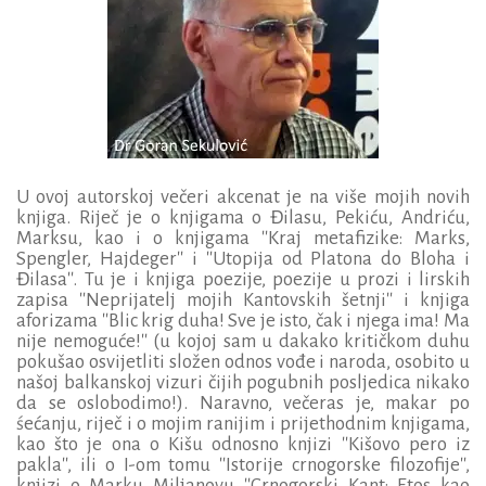
U ovoj autorskoj večeri akcenat je na više mojih novih
knjiga. Riječ je o knjigama o Đilasu, Pekiću, Andriću,
Marksu, kao i o knjigama ''Kraj metafizike: Marks,
Spengler, Hajdeger'' i ''Utopija od Platona do Bloha i
Đilasa''. Tu je i knjiga poezije, poezije u prozi i lirskih
zapisa ''Neprijatelj mojih Kantovskih šetnji'' i knjiga
aforizama ''Blic krig duha! Sve je isto, čak i njega ima! Ma
nije nemoguće!'' (u kojoj sam u dakako kritičkom duhu
pokušao osvijetliti složen odnos vođe i naroda, osobito u
našoj balkanskoj vizuri čijih pogubnih posljedica nikako
da se oslobodimo!). Naravno, večeras je, makar po
ś
ećanju, riječ i o mojim ranijim i prijethodnim knjigama,
kao što je ona o Kišu odnosno knjizi ''Kišovo pero iz
pakla'', ili o I-om tomu ''Istorije crnogorske filozofije'',
knjizi o Marku Miljanovu ''Crnogorski Kant: Etos kao