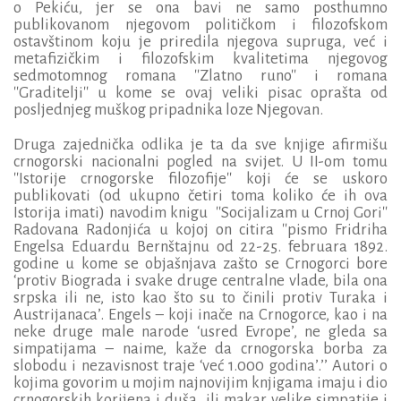
o Pekiću, jer se ona bavi ne samo posthumno
publikovanom njegovom političkom i filozofskom
ostavštinom koju je priredila njegova supruga, već i
metafizičkim i filozofskim kvalitetima njegovog
sedmotomnog romana ''Zlatno runo'' i romana
''Graditelji'' u kome se ovaj veliki pisac oprašta od
posljednjeg muškog pripadnika loze Njegovan.
Druga zajednička odlika je ta da sve knjige afirmišu
crnogorski nacionalni pogled na svijet. U II-om tomu
''Istorije crnogorske filozofije'' koji će se uskoro
publikovati (od ukupno četiri toma koliko će ih ova
Istorija imati) navodim knigu ''Socijalizam u Crnoj Gori''
Radovana Radonjića u kojoj on citira ''
pismo Fridriha
Engelsa Eduardu Bernštajnu od 22-25. februara 1892.
godine u kome se objašnjava zašto se Crnogorci bore
‘protiv Biograda i svake druge centralne vlade, bila ona
srpska ili ne, isto kao što su to činili protiv Turaka i
Austrijanaca’. Engels – koji inače na Crnogorce, kao i na
neke druge male narode ‘usred Evrope’, ne gleda sa
simpatijama – naime, kaže da crnogorska borba za
slobodu i nezavisnost traje ‘već 1.000 godina’.’’
Autori o
kojima govorim u mojim najnovijim knjigama imaju i dio
crnogorskih korijena i duša, ili makar velike simpatije i