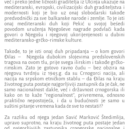
već i preko jedne ličnosti graditelja iz Ulcinja ukazuje na
mediteranski, evropski, civilizacijski duh graditeljstva i
modernosti koji je bio uz onaj slobodarski takođe
predvodnički za sve balkanske narode i zemlje. To je isti
onaj mediteranski duh koji Pekić u svojoj be
ś
edi
povodom uručenja Njegoševe nagrade podvlači kada
govori o Njegošu i njegovoj ukorijenjenosti u dubini
mediteransko-grčko-rimske kulture.
Takođe, to je isti onaj duh pripadanja – o kom govori
Đilas – Njegoša dubokim slojevima predslovenskih
tragova na ovom tlu, prije svega ilirskim i takođe grčko-
rimskim. Zato je gotovo ravno čudu – bez obzira na
njegovu tvrdnju iz 1945.g. da su Crnogorci nacija, ali
nacija na srpskom etničkom stablu – da Đilas na kraju
životnog puta postaje najgorljiviji zastupnik da je čak, ne
samo nacionalnost dakle, već i državnost crnogorska ili
kako on to kaže ''regionalnost'', privremena, odnosno
praktično nepostojeća, i da u budućnosti je samo u
suštini pitanje vremena kada će sve to nestati!?
Za razliku od njega jedan Savić Marković Štedimlija,
upravo suprotno, na kraju životnog puta postaje jedan
od najgorljivijih zastupnika crnogorske nacionalne i