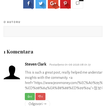
O AUTORU
1 Komentara
Steven Clark
Postavljeno 01-06-2026 08:01:37
This is such a great post, really helped me understand
insights with the community. <a
href="https://www.jeonmoney.com/%EC%A0
%ED%98%84%EA%B8%88%ED%99%94">정보
👍
0
👎
0
Odgovori ⇾