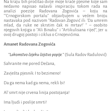
Na kraju bih pročitao dvije moje kraće pjesme koje sam
nedavno napisao našavši inspiraciju tokom rada na
analizi poezije Radovana Zogovića – koju na
'''Crnogorskom portalu'' objavljujem u većem broju
nastavaka pod nazivom ''Radovan Zogović ili: 'Da umrem
mlad, da ruke ne skrstim čak ni mrtav!' '' – osobito
njegovih knjiga o ''Ali Binaku'' i ''Artikulisana riječ'', jer u
ovoj drugoj postoji i ciklus o Crnojevićima.
Amanet Radovana Zogovića
''
Lakomstvo čojeku čojstvo popije.
''
(Sula Radov Radulović)
Sahranite me pored Dečana,
Zavješta pjesnik: I to bezimeno!
Da ga nema kad ga nema, rekli bi!
Al' smrt nije crvena linija postojanja!
Ima ljudi i poslije smrti!