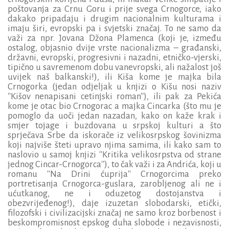
poštovanja za Crnu Goru i prije svega Crnogorce, iako
dakako pripadaju i drugim nacionalnim kulturama i
imaju širi, evropski pa i svjetski značaj. To ne samo da
važi za npr. Jovana Džona Plamenca (koji je, između
ostalog, objasnio dvije vrste nacionalizma – građanski,
državni, evropski, progresivni i nazadni, etničko-vjerski,
tipično u savremenom dobu vanevropski, ali nažalost još
uvijek naš balkanski!), ili Kiša kome je majka bila
Crnogorka (jedan odjeljak u knjizi o Kišu nosi naziv
''Kišov nenapisani cetinjski roman''), ili pak za Pekića
kome je otac bio Crnogorac a majka Cincarka (što mu je
pomoglo da uoči jedan nazadan, kako on kaže krak i
smjer tojage i buzdovana u srpskoj kulturi a što
sprječava Srbe da iskorače iz velikosrpskog šovinizma
koji najviše šteti upravo njima samima, ili kako sam to
naslovio u samoj knjizi ''Kritika velikosrpstva od strane
jednog Cincar-Crnogorca''), to čak važi i za Andrića, koji u
romanu ''Na Drini ćuprija'' Crnogorcima preko
portretisanja Crnogorca-guslara, zarobljenog ali ne i
ućutkanog, ne i oduzetog dostojanstva i
obezvrijeđenog!), daje izuzetan slobodarski, etički,
filozofski i civilizacijski značaj ne samo kroz borbenost i
beskompromisnost epskog duha slobode i nezavisnosti,