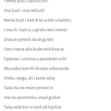
I nema ljudi i kad su živi!
Ima ljudi i ima neljudi!
Nema ljudi i kad ih se ureže u kamen,
I ima ih i kad su u grobu bez imena!
Znao je pjesnik da će ga biti
I bez imena ako bude onih koje je
Opjevao i utisnuo u pamćenje svih!
Ako zaborave Ali Binaka zaboraviće
Onda i njega, ali i same sebe.
Tada mu ne može pomoći ni
Ime na spomeniku iznad groba!
Tada neće biti ni onih od kojih je