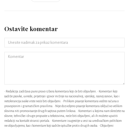
Ostavite komentar
• Redakcija zadržava puno pravo izbora komentara koji će biti objavljeni. • Komentari koji
sadrže psovke, uvrede, prijetnje i govor mržnje na nacionalnoj, vjerskoj, rasnoj osnovi, kao i
netolerancija svake vrste neće biti objavljeni. • Prilikom pisanje komentara vodite računa o
pravopisnim i gramatičkim pravilima. • Nije dozvoljeno pisanje komentara isključivo velikim
slovima niti promovisanje drugih sajtova putem linkova. • Komentari u kojima nam skrećete na
slovne, tehničke i druge propuste u tekstovima, neće biti objavljeni, ali ih možete uputiti
redakciji na kontakt stranici portala. • Komentare i sugestije u vezi sa uređivačkom politikom
ne objavljujemo, kao i komentare koji sadrže optužbe protiv drugih osoba. • Objavljeni