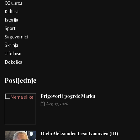
CG u srcu
Kultura
Istorija
Sport
Sagovornici
Škrinja
U fokusu
Dokolica
Posljednje
Prigovori i pogrde Marku
Avg 07, 2026
Djelo Aleksandra Lesa Ivanovića (III)