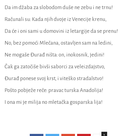
Da im džaba za slobodom duše ne zebu i ne trnu!
Računali su: Kada njih dvoje iz Venecije krenu,
Da će i oni sami u domovini iz letargije da se prenu!
No, bez pomoći Mlečana, ostavljen sam na ledini,
Ne mogaše Đurađ ništa: on, inokosnik, jedini!
Čak ga zatočiše bivši saborci za veleizdajstvo,
Đurađ ponese svoj krst, i viteško stradalstvo!
Pošto pobježe reče: pravac turska Anadolija!
I ona mi je milija no mletačka gosparska lija!
1