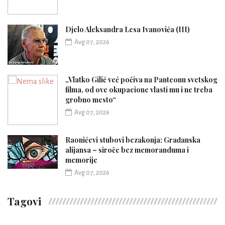
Djelo Aleksandra Lesa Ivanovića (III)
Avg 07, 2026
„Vlatko Gilić već počiva na Panteonu svetskog
filma, od ove okupacione vlasti mu i ne treba
grobno mesto“
Avg 07, 2026
Raonićevi stubovi bezakonja: Građanska
alijansa – siroče bez memoranduma i
memorije
Avg 07, 2026
Tagovi