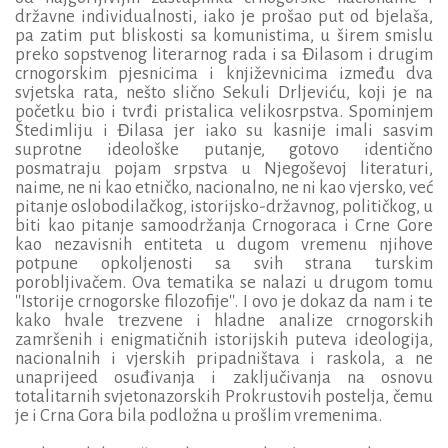
državne individualnosti, iako je prošao put od bjelaša,
pa zatim put bliskosti sa komunistima, u širem smislu
preko sopstvenog literarnog rada i sa Đilasom i drugim
crnogorskim pjesnicima i književnicima između dva
svjetska rata, nešto slično Sekuli Drljeviću, koji je na
početku bio i tvrđi pristalica velikosrpstva. Spominjem
Štedimliju i Đilasa jer iako su kasnije imali sasvim
suprotne ideološke putanje, gotovo identično
posmatraju pojam srpstva u Njegoševoj literaturi,
naime, ne ni kao etničko, nacionalno, ne ni kao vjersko, već
pitanje oslobodilačkog, istorijsko-državnog, političkog, u
biti kao pitanje samoodržanja Crnogoraca i Crne Gore
kao nezavisnih entiteta u dugom vremenu njihove
potpune opkoljenosti sa svih strana turskim
porobljivačem. Ova tematika se nalazi u drugom tomu
''Istorije crnogorske filozofije''. I ovo je dokaz da nam i te
kako hvale trezvene i hladne analize crnogorskih
zamršenih i enigmatičnih istorijskih puteva ideologija,
nacionalnih i vjerskih pripadništava i raskola, a ne
unaprijeed osuđivanja i zaključivanja na osnovu
totalitarnih svjetonazorskih Prokrustovih postelja, čemu
je i Crna Gora bila podložna u prošlim vremenima.