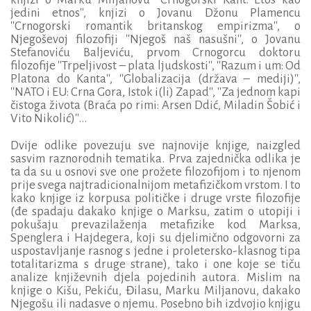
jedini etnos'', knjizi o Jovanu Džonu Plamencu
''Crnogorski romantik britanskog empirizma'', o
Njegoševoj filozofiji ''Njegoš naš nasušni'', o Jovanu
Stefanoviću Baljeviću, prvom Crnogorcu doktoru
filozofije ''Trpeljivost – plata ljudskosti'', ''Razum i um: Od
Platona do Kanta'', ''Globalizacija (država – mediji)'',
''NATO i EU: Crna Gora, Istok i(li) Zapad'', ''Za jednom kapi
čistoga života (Braća po rimi: Arsen Ddić, Miladin Šobić i
Vito Nikolić)''...
Dvije odlike povezuju sve najnovije knjige, naizgled
sasvim raznorodnih tematika. Prva zajednička odlika je
ta da su u osnovi sve one prožete filozofijom i to njenom
prije svega najtradicionalnijom metafizičkom vrstom. I to
kako knjige iz korpusa političke i druge vrste filozofije
(đe spadaju dakako knjige o Marksu, zatim o utopiji i
pokušaju prevazilaženja metafizike kod Marksa,
Spenglera i Hajdegera, koji su djelimično odgovorni za
uspostavljanje rasnog s jedne i proletersko-klasnog tipa
totalitarizma s druge strane), tako i one koje se tiču
analize književnih djela pojedinih autora. Mislim na
knjige o Kišu, Pekiću, Đilasu, Marku Miljanovu, dakako
Njegošu ili nadasve o njemu. Posebno bih izdvojio knjigu