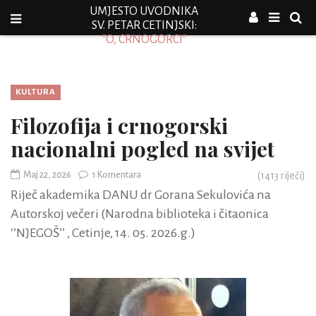
UMJESTO UVODNIKA
SV. PETAR CETINJSKI:
"O, CRNOGORCI"
KULTURA
Filozofija i crnogorski
nacionalni pogled na svijet
Maj 22, 2026
1 Komentara
(
1413
riječi)
Riječ akademika DANU dr Gorana Sekulovića na
Autorskoj večeri (Narodna biblioteka i čitaonica
‘’NJEGOŠ’’ , Cetinje, 14. 05. 2026.g.)