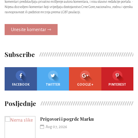
komentari predstavljaju privatno mišljenje autora komentara, i nisu stavovi redakcije portala. •
Nijesu dozvoljeni komentari koji vrijedjaju dostojanstvo Crne Gore,nacionalnu ,rodnu i vjersku
ravnopravnost ili podstice mrznja prema LGBT poulaciji.
Unesite komentar ⇾
Subscribe
FACEBOOK
TWITTER
GOOGLE +
PINTEREST
Posljednje
Prigovori i pogrde Marku
Avg 07, 2026