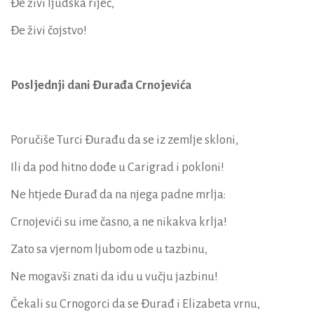
Đe živi ljudska riječ,
Đe živi čojstvo!
Posljednji dani Đurađa Crnojevića
Poručiše Turci Đurađu da se iz zemlje skloni,
Ili da pod hitno dođe u Carigrad i pokloni!
Ne htjede Đurađ da na njega padne mrlja:
Crnojevići su ime časno, a ne nikakva krlja!
Zato sa vjernom ljubom ode u tazbinu,
Ne mogavši znati da idu u vučju jazbinu!
Čekali su Crnogorci da se Đurađ i Elizabeta vrnu,