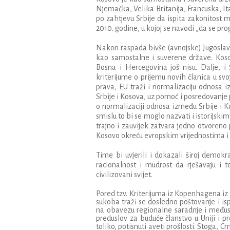
Njema
č
ka
,
Velika
Britanija
,
Francuska
,
It
po
zahtjevu
Srbije
da
ispita
zakonitost
m
2010.
godine
,
u
kojoj
se
navodi
„
da
se
pro
Nakon
raspada
biv
š
e
(
avnojske
)
Jugoslav
kao
samostalne
i
suverene
dr
ž
ave
.
Kos
Bosna
i
Hercegovina
jo
š
nisu
.
Dalje
,
i
kriterijume
o
prijemu
novih
č
lanica
u
svo
prava
,
EU
tra
ž
i
i
normalizaciju
odnosa
i
Srbije
i
Kosova
,
uz
pomo
ć
i
posredovanje
o
normalizaciji
odnosa
izme
đ
u
Srbije
i
K
smislu
to
bi
se
moglo
nazvati
i
istorijskim
trajno
i
zauvijek
zatvara
jedno
otvoreno
Kosovo
okre
ć
u
evropskim
vrijednostima
i
Time
bi
uvjerili
i
dokazali
š
iroj
demokra
racionalnost
i
mudrost
da
rje
š
avaju
i
t
civilizovani svijet.
Pored tzv. Kriterijuma iz Kopenhagena iz 
sukoba traži se dosledno poštovanje i is
na obavezu regionalne saradnje i međuso
preduslov za buduće članstvo u Uniji i p
toliko, potisnuti aveti prošlosti. Stoga,