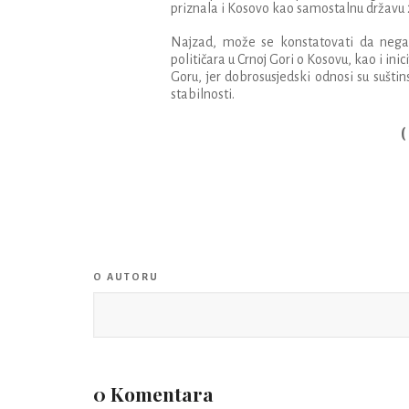
priznala i Kosovo kao samostalnu državu 
Najzad, može se konstatovati da negati
političara u Crnoj Gori o Kosovu, kao i in
Goru, jer dobrosusjedski odnosi su sušt
stabilnosti.
(
O AUTORU
0 Komentara