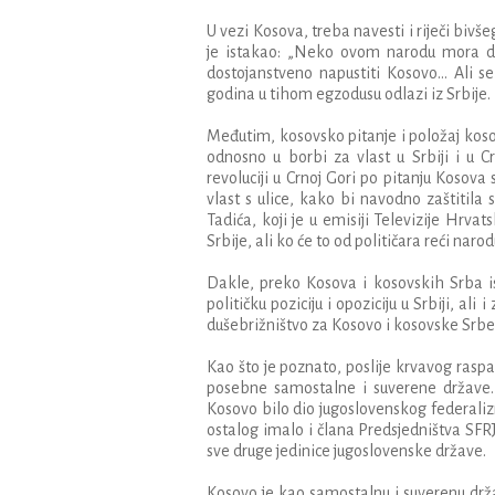
U
vezi
Kosova
,
treba
navesti
i
rije
č
i
biv
š
e
je
istakao
: „
Neko
ovom
narodu
mora
d
dostojanstveno
napustiti
Kosovo
...
Ali
se
godina
u
tihom
egzodusu
odlazi
iz
Srbije
.
Me
đ
utim
,
kosovsko
pitanje
i
polo
ž
aj
kos
odnosno
u
borbi
za
vlast
u
Srbiji
i
u
C
revoluciji
u
Crnoj
Gori
po
pitanju
Kosova
vlast
s
ulice
,
kako
bi
navodno
za
š
titila
Tadi
ć
a
,
koji
je
u
emisiji
Televizije
Hrvats
Srbije
,
ali
ko
ć
e
to
od
politi
č
ara
re
ć
i
narod
Dakle
,
preko
Kosova
i
kosovskih
Srba
i
politi
č
ku
poziciju
i
opoziciju
u
Srbiji
,
ali
i
du
š
ebri
ž
ni
š
tvo
za
Kosovo
i
kosovske
Srbe
Kao
š
to
je
poznato
,
poslije
krvavog
rasp
posebne
samostalne
i
suverene
dr
ž
ave
Kosovo
bilo
dio
jugoslovenskog
federali
ostalog
imalo
i
č
lana
Predsjedni
š
tva
SFR
sve
druge
jedinice
jugoslovenske
dr
ž
ave
.
Kosovo
je
kao
samostalnu
i
suverenu
dr
ž