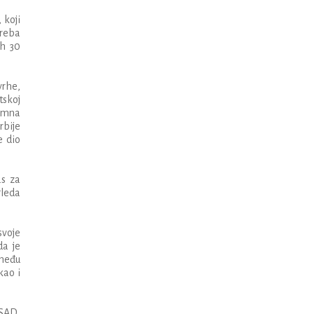
,
koji
reba
ih
30
vrhe
,
tskoj
timna
rbije
e
dio
as
za
leda
svoje
da
je
me
đ
u
kao
i
SAD
,