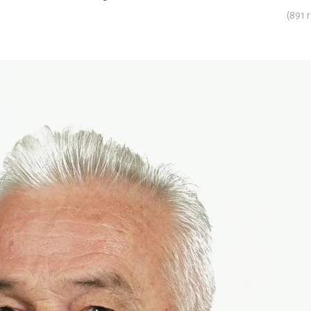
(
891
r