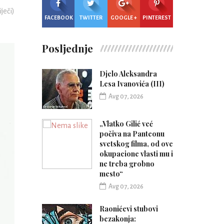
iječi)
FACEBOOK
TWITTER
GOOGLE +
PINTEREST
Posljednje
Djelo Aleksandra
Lesa Ivanovića (III)
Avg 07, 2026
„Vlatko Gilić već
počiva na Panteonu
svetskog filma, od ove
okupacione vlasti mu i
ne treba grobno
mesto“
Avg 07, 2026
Raonićevi stubovi
bezakonja: