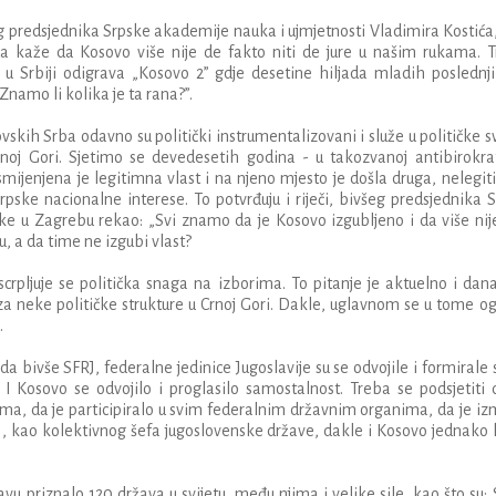
g
predsjednika
Srpske
akademije
nauka
i
ujmjetnosti
Vladimira
Kosti
ć
a
a
ka
ž
e
da
Kosovo
vi
š
e
nije
de
fakto
niti
de
jure
u
na
š
im
rukama
.
T
u
Srbiji
odigrava
„
Kosovo
2”
gdje
desetine
hiljada
mladih
poslednj
Znamo
li
kolika
je
ta
rana
?
”.
ovskih
Srba
odavno
su
politi
č
ki
instrumentalizovani
i
slu
ž
e
u
politi
č
ke
s
rnoj
Gori
.
Sjetimo
se
devedesetih
godina
-
u
takozvanoj
antibirokra
smijenjena
je
legitimna
vlast
i
na
njeno
mjesto
je
do
š
la
druga
,
nelegi
srpske
nacionalne
interese
.
To
potvr
đ
uju
i
rije
č
i
,
biv
š
eg
predsjednika
S
ke
u
Zagrebu
rekao
: „
Svi
znamo
da
je
Kosovo
izgubljeno
i
da
vi
š
e
nij
u
,
a
da
time
ne
izgubi
vlast
?
scrpljuje
se
politi
č
ka
snaga
na
izborima
.
To
pitanje
je
aktuelno
i
dan
za
neke
politi
č
ke
strukture
u
Crnoj
Gori
.
Dakle
,
uglavnom
se
u
tome
og
.
ada
biv
š
e
SFRJ
,
federalne
jedinice
Jugoslavije
su
se
odvojile
i
formirale
.
I
Kosovo
se
odvojilo
i
proglasilo
samostalnost
.
Treba
se
podsjetiti
zma
,
da
je
participiralo
u
svim
federalnim
dr
ž
avnim
organima
,
da
je
iz
J
,
kao
kolektivnog
š
efa
jugoslovenske
dr
ž
ave
,
dakle
i
Kosovo
jednako
avu
priznalo
120
dr
ž
ava
u
svijetu
,
me
đ
u
njima
i
velike
sile
,
kao
š
to
su
: