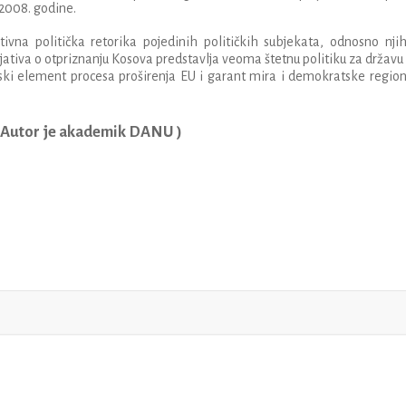
2008. godine.
vna politička retorika pojedinih političkih subjekata, odnosno nji
icijativa o otpriznanju Kosova predstavlja veoma štetnu politiku za državu
inski element procesa proširenja EU i garant mira i demokratske regio
 Autor je akademik DANU )