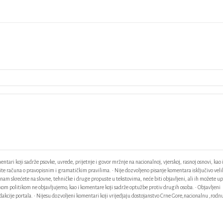
ntari koji sadrže psovke, uvrede, prijetnje i govor mržnje na nacionalnoj, vjerskoj, rasnoj osnovi, kao 
odite računa o pravopisnim i gramatičkim pravilima. • Nije dozvoljeno pisanje komentara isključivo vel
am skrećete na slovne, tehničke i druge propuste u tekstovima, neće biti objavljeni, ali ih možete up
ačkom politikom ne objavljujemo, kao i komentare koji sadrže optužbe protiv drugih osoba. • Objavljeni
akcije portala. • Nijesu dozvoljeni komentari koji vrijedjaju dostojanstvo Crne Gore,nacionalnu ,rodnu