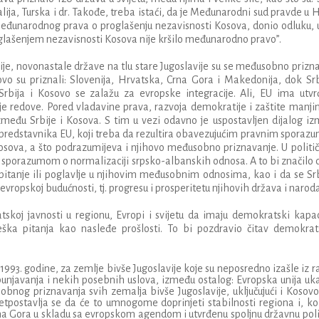
alija
,
Turska
i
dr
.
Tako
đ
e
,
treba
ista
ć
i
,
da
je
Me
đ
unarodni
sud
pravde
u
H
e
đ
unarodnog
prava
o
progla
š
enju
nezavisnosti
Kosova
,
donio
odluku
,
gla
š
enjem
nezavisnosti
Kosova
nije
kr
š
ilo
me
đ
unarodno
pravo
”.
ije
,
novonastale
dr
ž
ave
na
tlu
stare
Jugoslavije
su
se
me
đ
usobno
prizn
ovo
su
priznali
:
Slovenija
,
Hrvatska
,
Crna
Gora
i
Makedonija
,
dok
Sr
Srbija
i
Kosovo
se
zala
ž
u
za
evropske
integracije
.
Ali
,
EU
ima
utvr
je
redove
.
Pored
vladavine
prava
,
razvoja
demokratije
i
za
š
tite
manji
zme
đ
u
Srbije
i
Kosova
.
S
tim
u
vezi
odavno
je
uspostavljen
dijalog
iz
predstavnika
EU
,
koji
treba
da
rezultira
obavezuju
ć
im
pravnim
sporaz
osova
,
a
š
to
podrazumijeva
i
njihovo
me
đ
usobno
priznavanje
.
U
politi
č
sporazumom
o
normalizaciji
srpsko
-
albanskih
odnosa
.
A
to
bi
zna
č
ilo
pitanje
ili
poglavlje
u
njihovim
me
đ
usobnim
odnosima
,
kao
i
da
se
Sr
evropskoj
budu
ć
nosti
,
tj
.
progresu
i
prosperitetu
njihovih
dr
ž
ava
i
narod
tskoj
javnosti
u
regionu
,
Evropi
i
svijetu
da
imaju
demokratski
kapac
e
š
ka
pitanja
kao
nasle
đ
e
pro
š
losti
.
To bi pozdravio čitav demokrat
1993. godine, za zemlje bivše Jugoslavije koje su neposredno izašle iz r
punjavanja i nekih posebnih uslova, između ostalog: Evropska unija uk
bnog priznavanja svih zemalja bivše Jugoslavije, uključujući i Kosov
retpostavlja se da će to umnogome doprinjeti stabilnosti regiona i, ko
 Crna Gora u skladu sa evropskom agendom i utvrđenu spoljnu državnu poli