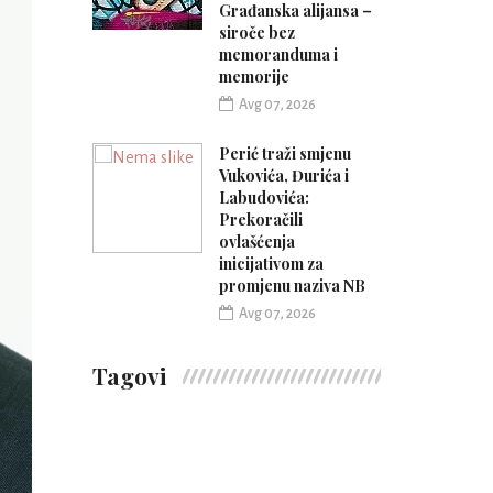
Građanska alijansa –
siroče bez
memoranduma i
memorije
Avg 07, 2026
Perić traži smjenu
Vukovića, Đurića i
Labudovića:
Prekoračili
ovlašćenja
inicijativom za
promjenu naziva NB
Avg 07, 2026
Tagovi