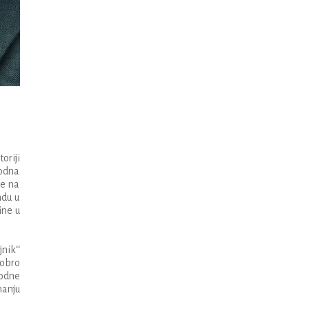
oriji
rodna
će na
ndu u
ine
u
jnik
‘‘
obro
odne
nanju