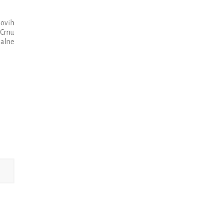
hovih
 Crnu
nalne