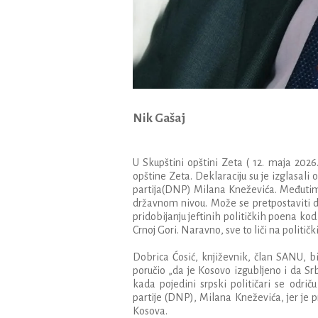
Nik Gašaj
U Skup
štini opštini Zeta ( 12. maja 2026
opštine Zeta. Deklaraciju su je izglasal
partija(DNP) Milana Kneževića. Međutim,
državnom nivou. Može se pretpostaviti da 
pridobijanju
jeftinih
politi
č
kih
poena
kod
Crnoj
Gori
.
Naravno
,
sve
to
li
č
i
na
politi
č
k
Dobrica
Ć
osi
ć,
knji
ž
evnik
, č
lan
SANU
,
b
poru
č
io
„
da
je
Kosovo
izgubljeno
i
da
Srb
kada
pojedini
srpski
politi
č
ari
se
odri
č
u
partije
(
DNP
),
Milana
Kne
ž
evi
ć
a
,
jer
je
p
Kosova
.