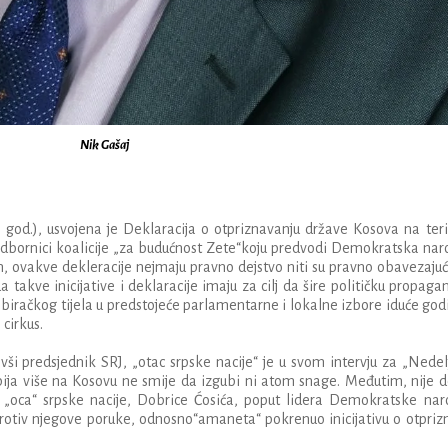
Nik Gašaj
. god.), usvojena je Deklaracija o otpriznavanju države Kosova na terit
i odbornici koalicije „za budućnost Zete“koju predvodi Demokratska na
 ovakve dekleracije nejmaju pravno dejstvo niti su pravno obavezaju
takve inicijative i deklaracije imaju za cilj da šire političku propaga
bira
č
kog
tijela
u
predstoje
ć
e
parlamentarne
i
lokalne
izbore
idu
ć
e
god
i
cirkus
.
iv
š
i
predsjednik
SRJ
, „
otac
srpske
nacije
“
je
u
svom
intervju
za
„
Nedel
ija
vi
š
e
na
Kosovu
ne
smije
da
izgubi
ni
atom
snage
.
Me
đ
utim
,
nije
d
„
oca
“
srpske
nacije
,
Dobrice
Ć
osi
ć
a
,
poput
lidera
Demokratske
nar
rotiv
njegove
poruke
,
odnosno
“
amaneta
“
pokrenuo
inicijativu
o
otpriz