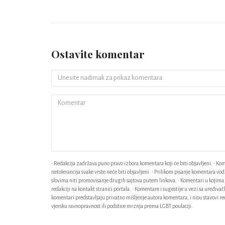
Ostavite komentar
• Redakcija zadržava puno pravo izbora komentara koji će biti objavljeni. • Kome
netolerancija svake vrste neće biti objavljeni. • Prilikom pisanje komentara v
slovima niti promovisanje drugih sajtova putem linkova. • Komentari u kojima n
redakciji na kontakt stranici portala. • Komentare i sugestije u vezi sa uređiv
komentari predstavljaju privatno mišljenje autora komentara, i nisu stavovi red
vjersku ravnopravnost ili podstice mrznja prema LGBT poulaciji.