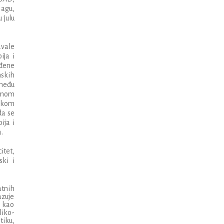
agu
,
u
julu
avale
bija
i
đ
ene
nskih
me
đ
u
umom
kom
da
se
bija
i
a
.
itet
,
ski i
atnih
azuje
o kao
liko-
tiku,