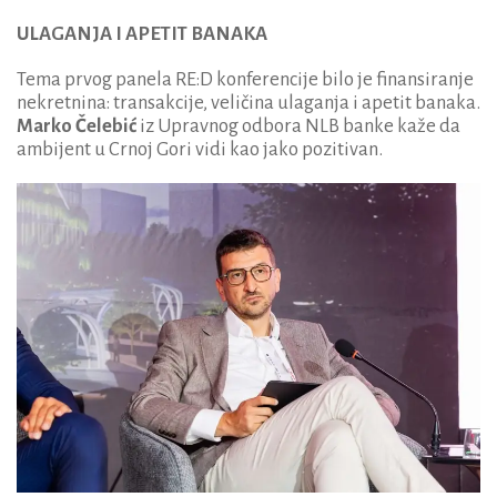
ULAGANJA I APETIT BANAKA
Tema prvog panela RE:D konferencije bilo je finansiranje
nekretnina: transakcije, veličina ulaganja i apetit banaka.
Marko Čelebić
iz Upravnog odbora NLB banke kaže da
ambijent u Crnoj Gori vidi kao jako pozitivan.