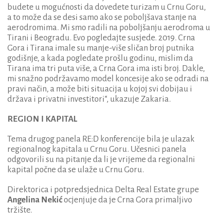
budete u mogućnosti da dovedete turizam u Crnu Goru,
a to može da se desi samo ako se poboljšava stanje na
aerodromima. Mi smo radili na poboljšanju aerodroma u
Tirani i Beogradu. Evo pogledajte susjede. 2019. Crna
Gora i Tirana imale su manje-više sličan broj putnika
godišnje, a kada pogledate prošlu godinu, mislim da
Tirana ima tri puta više, a Crna Gora ima isti broj. Dakle,
mi snažno podržavamo model koncesije ako se odradi na
pravi način, a može biti situacija u kojoj svi dobijau i
država i privatni investitori“, ukazuje Zakaria.
REGION I KAPITAL
Tema drugog panela RE:D konferencije bila je ulazak
regionalnog kapitala u Crnu Goru. Učesnici panela
odgovorili su na pitanje da li je vrijeme da regionalni
kapital počne da se ulaže u Crnu Goru.
Direktorica i potpredsjednica Delta Real Estate grupe
Angelina Nekić
ocjenjuje da je Crna Gora primaljivo
tržište.