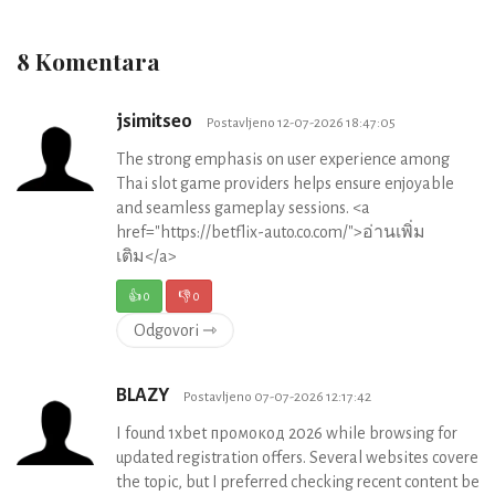
8 Komentara
jsimitseo
Postavljeno 12-07-2026 18:47:05
The strong emphasis on user experience among
Thai slot game providers helps ensure enjoyable
and seamless gameplay sessions. <a
href="https://betflix-auto.co.com/">อ่านเพิ่ม
เติม</a>
👍
0
👎
0
Odgovori ⇾
BLAZY
Postavljeno 07-07-2026 12:17:42
I found 1xbet промокод 2026 while browsing for
updated registration offers. Several websites covered
the topic, but I preferred checking recent content befo