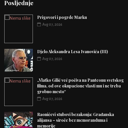
Posljednje
Prigovori i pogrde Marku
Avg 07, 2026
Djelo Aleksandra Lesa Ivanovića (III)
Avg 07, 2026
„Vlatko Gilić već počiva na Panteonu svetskog
filma, od ove okupacione vlasti mu i ne treba
grobno mesto“
Avg 07, 2026
Raonićevi stubovi bezakonja: Građanska
alijansa – siroče bez memoranduma i
memorije