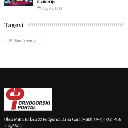
memorije
Avg 07, 2026
Tagovi
RE:D konferencija
Ulica Mitra Bakića 22
Podgorica, Crna Gora
(+382) 69-155-231
PIB:
11058809