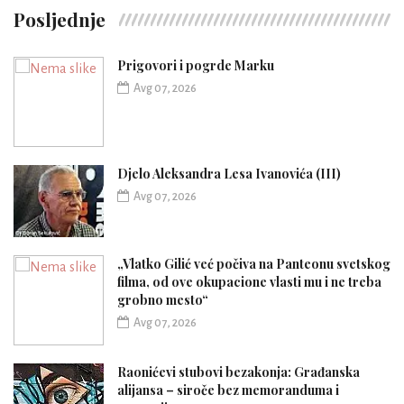
Posljednje
Prigovori i pogrde Marku
Avg 07, 2026
Djelo Aleksandra Lesa Ivanovića (III)
Avg 07, 2026
„Vlatko Gilić već počiva na Panteonu svetskog
filma, od ove okupacione vlasti mu i ne treba
grobno mesto“
Avg 07, 2026
Raonićevi stubovi bezakonja: Građanska
alijansa – siroče bez memoranduma i