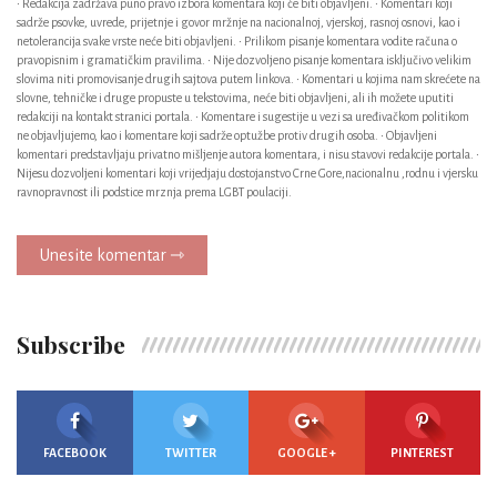
• Redakcija zadržava puno pravo izbora komentara koji će biti objavljeni. • Komentari koji
sadrže psovke, uvrede, prijetnje i govor mržnje na nacionalnoj, vjerskoj, rasnoj osnovi, kao i
netolerancija svake vrste neće biti objavljeni. • Prilikom pisanje komentara vodite računa o
pravopisnim i gramatičkim pravilima. • Nije dozvoljeno pisanje komentara isključivo velikim
slovima niti promovisanje drugih sajtova putem linkova. • Komentari u kojima nam skrećete na
slovne, tehničke i druge propuste u tekstovima, neće biti objavljeni, ali ih možete uputiti
redakciji na kontakt stranici portala. • Komentare i sugestije u vezi sa uređivačkom politikom
ne objavljujemo, kao i komentare koji sadrže optužbe protiv drugih osoba. • Objavljeni
komentari predstavljaju privatno mišljenje autora komentara, i nisu stavovi redakcije portala. •
Nijesu dozvoljeni komentari koji vrijedjaju dostojanstvo Crne Gore,nacionalnu ,rodnu i vjersku
ravnopravnost ili podstice mrznja prema LGBT poulaciji.
Unesite komentar ⇾
Subscribe
FACEBOOK
TWITTER
GOOGLE +
PINTEREST