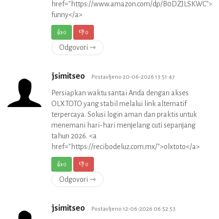
href="https://www.amazon.com/dp/B0DZJLSKWC">t
funny</a>
👍
0
👎
0
Odgovori ⇾
jsimitseo
Postavljeno 20-06-2026 13:51:47
Persiapkan waktu santai Anda dengan akses
OLXTOTO yang stabil melalui link alternatif
terpercaya. Solusi login aman dan praktis untuk
menemani hari-hari menjelang cuti sepanjang
tahun 2026. <a
href="https://recibodeluz.com.mx/">olxtoto</a>
👍
0
👎
0
Odgovori ⇾
jsimitseo
Postavljeno 12-06-2026 06:52:53