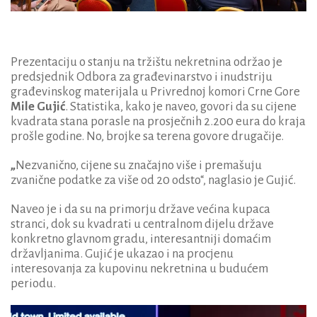
Prezentaciju o stanju na tržištu nekretnina održao je
predsjednik Odbora za građevinarstvo i inudstriju
građevinskog materijala u Privrednoj komori Crne Gore
Mile Gujić
. Statistika, kako je naveo, govori da su cijene
kvadrata stana porasle na prosječnih 2.200 eura do kraja
prošle godine. No, brojke sa terena govore drugačije.
„
Nezvanično, cijene su značajno više i premašuju
zvanične podatke za više od 20 odsto“, naglasio je Gujić.
Naveo je i da su na primorju države većina kupaca
stranci, dok su kvadrati u centralnom dijelu države
konkretno glavnom gradu, interesantniji domaćim
državljanima. Gujić je ukazao i na procjenu
interesovanja za kupovinu nekretnina u budućem
periodu.