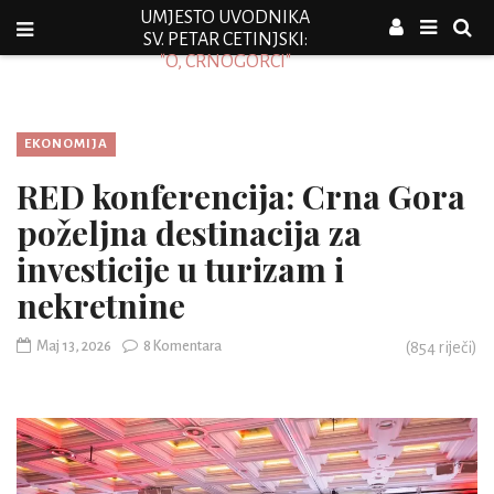
UMJESTO UVODNIKA
SV. PETAR CETINJSKI:
"O, CRNOGORCI"
EKONOMIJA
RED konferencija: Crna Gora
poželjna destinacija za
investicije u turizam i
nekretnine
Maj 13, 2026
8 Komentara
(
854
riječi)