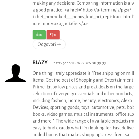
making any decisions. Comparing information is alwa
a good practice. <a href="https://u-term.ru/js/pgs/?
1xbet_promokod___bonus_kod_pri_registracii.html">ч
дает промокод в 1хбет</a>
👍
0
👎
0
Odgovori ⇾
BLAZY
Postavljeno 28-06-2026 08:39:33
One thing I truly appreciate is "Free shipping on millio
items. Get the best of Shopping and Entertainment wi
Prime. Enjoy low prices and great deals on the largest
selection of everyday essentials and other products,
including fashion, home, beauty, electronics, Alexa
Devices, sporting goods, toys, automotive, pets, baby,
books, video games, musical instruments, office suppli
and more.." The wide range of available products make
easy to find exactly what I'm looking for. Fast delivery 
added bonus that makes shopping stress-free. <a