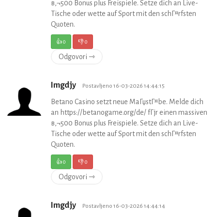
в‚¬500 Bonus plus Freispiele. Setze dich an Live-
Tische oder wette auf Sport mit den schГ¤rfsten
Quoten.
👍
0
👎
0
Odgovori ⇾
Imgdjy
Postavljeno 16-03-2026 14:44:15
Betano Casino setzt neue MaГџstГ¤be. Melde dich
an https://betanogame.org/de/ fГјr einen massiven
в‚¬500 Bonus plus Freispiele. Setze dich an Live-
Tische oder wette auf Sport mit den schГ¤rfsten
Quoten.
👍
0
👎
0
Odgovori ⇾
Imgdjy
Postavljeno 16-03-2026 14:44:14