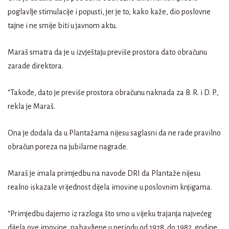
poglavlje stimulacije i popusti, jer je to, kako kaže, dio poslovne
tajne i ne smije biti u javnom aktu.
Maraš smatra da je u izvještaju previše prostora dato obračunu
zarade direktora.
“Takođe, dato je previše prostora obračunu naknada za B. R. i D. P.,
rekla je Maraš.
Ona je dodala da u Plantažama nijesu saglasni da ne rade pravilno
obračun poreza na jubilarne nagrade.
Maraš je imala primjedbu na navode DRI da Plantaže nijesu
realno iskazale vrijednost dijela imovine u poslovnim knjigama.
“Primjedbu dajemo iz razloga što smo u vijeku trajanja najvećeg
dijela ove imovine, nabavljene u periodu od 1978. do 1982. godine,