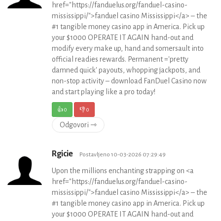
href="https://fanduelus.org/fanduel-casino-
mississippi/">fanduel casino Mississippi</a> – the
#1 tangible money casino app in America. Pick up
your $1000 OPERATE IT AGAIN hand-out and
modify every make up, hand and somersault into
official readies rewards. Permanent ='pretty
damned quick' payouts, whopping jackpots, and
non-stop activity – download FanDuel Casino now
and start playing like a pro today!
👍
0
👎
0
Odgovori ⇾
Rgicie
Postavljeno 10-03-2026 07:29:49
Upon the millions enchanting strapping on <a
href="https://fanduelus.org/fanduel-casino-
mississippi/">fanduel casino Mississippi</a> – the
#1 tangible money casino app in America. Pick up
your $1000 OPERATE IT AGAIN hand-out and