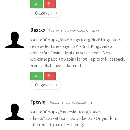
👍
0
👎
0
Odgovori ⇾
Baxcxs
Postavljeno 03-03-2026 04:52:55
<a href="https://draftkingsus.org/draftkings-slots-
review-features-payouts/">DraftKings video
poker</a> Casino lights up your screen. New
welcome pack: 500 spins for $5 + up to $1K lossback.
From slots to live—dominate!
👍
0
👎
0
Odgovori ⇾
Fpcwlq
Postavljeno 01-03-2026 11:41:41
<a href="https://stakeslotus.org/stake-
plinko/">sweet bonanza stake</a> Originals hit
different at 3 a.m. Try it tonight.