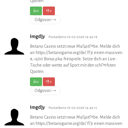
Quoten.
👍
0
👎
0
Odgovori ⇾
Imgdjy
Postavljeno 16-03-2026 14:44:19
Betano Casino setzt neue MaГџstГ¤be. Melde dich
an https://betanogame.org/de/ fГјr einen massiven
в‚¬500 Bonus plus Freispiele. Setze dich an Live-
Tische oder wette auf Sport mit den schГ¤rfsten
Quoten.
👍
0
👎
0
Odgovori ⇾
Imgdjy
Postavljeno 16-03-2026 14:44:17
Betano Casino setzt neue MaГџstГ¤be. Melde dich
an https://betanogame.org/de/ fГјr einen massiven