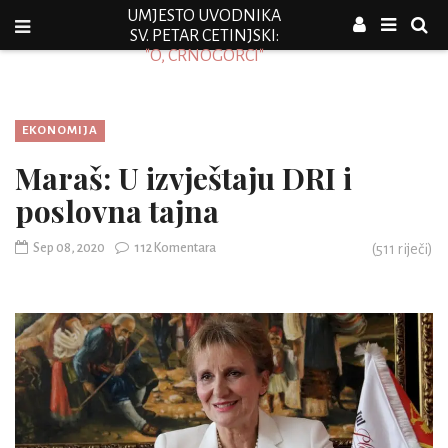
UMJESTO UVODNIKA
SV. PETAR CETINJSKI:
"O, CRNOGORCI"
EKONOMIJA
Maraš: U izvještaju DRI i
poslovna tajna
Sep 08, 2020
112 Komentara
(
511
riječi)