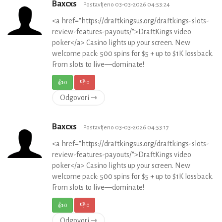
Baxcxs
Postavljeno 03-03-2026 04:53:24
<a href="https://draftkingsus.org/draftkings-slots-
review-features-payouts/">DraftKings video
poker</a> Casino lights up your screen. New
welcome pack: 500 spins for $5 + up to $1K lossback.
From slots to live—dominate!
👍
0
👎
0
Odgovori ⇾
Baxcxs
Postavljeno 03-03-2026 04:53:17
<a href="https://draftkingsus.org/draftkings-slots-
review-features-payouts/">DraftKings video
poker</a> Casino lights up your screen. New
welcome pack: 500 spins for $5 + up to $1K lossback.
From slots to live—dominate!
👍
0
👎
0
Odgovori ⇾