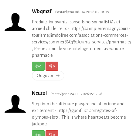
Wbqmzf
Postavljeno 08-04-2026 09:01:39
Produits innovants, conseils personnalisГ©s et
accueil chaleureux - https://saintpierremagnycours-
tourisme.jimdofree.com/associations-commerces-
services/commer%C3%A7ants-services/pharmacie/
, Prenez soin de vous intelligemment avec notre
pharmacie .
👍
0
👎
0
Odgovori ⇾
Nzutol
Postavljeno 24-03-2026 15:32:56
Step into the ultimate playground of fortune and
excitement - https://gpdifluca.com/gates-of-
olympus-slot/ , This is where heartbeats become
jackpots .
👍
0
👎
0