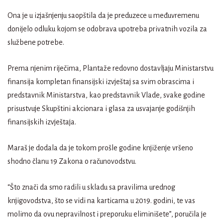
Ona je u izjašnjenju saopštila da je preduzece u međuvremenu
donijelo odluku kojom se odobrava upotreba privatnih vozila za
službene potrebe.
Prema njenim riječima, Plantaže redovno dostavljaju Ministarstvu
finansija kompletan finansijski izvještaj sa svim obrascima i
predstavnik Ministarstva, kao predstavnik Vlade, svake godine
prisustvuje Skupštini akcionara i glasa za usvajanje godišnjih
finansijskih izvještaja.
Maraš je dodala da je tokom prošle godine knjiženje vršeno
shodno članu 19 Zakona o računovodstvu.
“Što znači da smo radili u skladu sa pravilima urednog
knjigovodstva, što se vidi na karticama u 2019. godini, te vas
molimo da ovu nepravilnost i preporuku eliminišete”, poručila je