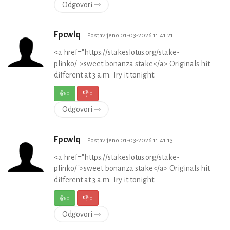
Odgovori ⇾
Fpcwlq
Postavljeno 01-03-2026 11:41:21
<a href="https://stakeslotus.org/stake-
plinko/">sweet bonanza stake</a> Originals hit
different at 3 a.m. Try it tonight.
👍
0
👎
0
Odgovori ⇾
Fpcwlq
Postavljeno 01-03-2026 11:41:13
<a href="https://stakeslotus.org/stake-
plinko/">sweet bonanza stake</a> Originals hit
different at 3 a.m. Try it tonight.
👍
0
👎
0
Odgovori ⇾