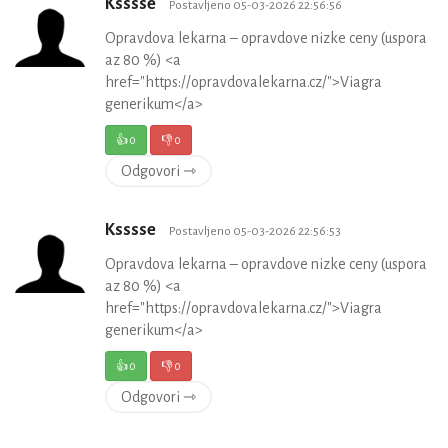
Ksssse
Postavljeno 05-03-2026 22:56:56
Opravdova lekarna – opravdove nizke ceny (uspora
az 80 %) <a
href="https://opravdovalekarna.cz/">Viagra
generikum</a>
👍
0
👎
0
Odgovori ⇾
Ksssse
Postavljeno 05-03-2026 22:56:53
Opravdova lekarna – opravdove nizke ceny (uspora
az 80 %) <a
href="https://opravdovalekarna.cz/">Viagra
generikum</a>
👍
0
👎
0
Odgovori ⇾