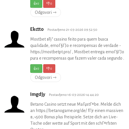
👍
0
👎
0
Odgovori ⇾
Ekctto
Postavljeno 21-03-2026 09:52:50
Mostbet вЂ“ cassino feito para quem busca
qualidade, emoГ§ГЈo e recompensas de verdade -
https://mostbetpt.pro/ , Mostbet entrega emoГ§ГЈo
pura e recompensas que fazem valer cada segundo .
👍
0
👎
0
Odgovori ⇾
Imgdjy
Postavljeno 16-03-2026 14:44:20
Betano Casino setzt neue MaГџstГ¤be. Melde dich
an https://betanogame.org/de/ fГјr einen massiven
в‚¬500 Bonus plus Freispiele. Setze dich an Live-
Tische oder wette auf Sport mit den schГ¤rfsten