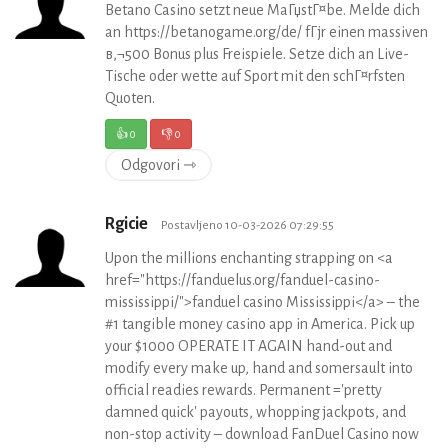
Betano Casino setzt neue MaГџstГ¤be. Melde dich
an https://betanogame.org/de/ fГјr einen massiven
в‚¬500 Bonus plus Freispiele. Setze dich an Live-
Tische oder wette auf Sport mit den schГ¤rfsten
Quoten.
👍
0
👎
0
Odgovori ⇾
Rgicie
Postavljeno 10-03-2026 07:29:55
Upon the millions enchanting strapping on <a
href="https://fanduelus.org/fanduel-casino-
mississippi/">fanduel casino Mississippi</a> – the
#1 tangible money casino app in America. Pick up
your $1000 OPERATE IT AGAIN hand-out and
modify every make up, hand and somersault into
official readies rewards. Permanent ='pretty
damned quick' payouts, whopping jackpots, and
non-stop activity – download FanDuel Casino now