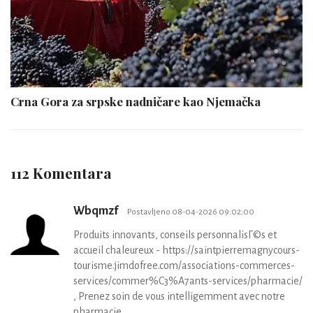
Crna Gora za srpske nadničare kao Njemačka
112 Komentara
Wbqmzf
Postavljeno 08-04-2026 09:02:00
Produits innovants, conseils personnalisГ©s et
accueil chaleureux - https://saintpierremagnycours-
tourisme.jimdofree.com/associations-commerces-
services/commer%C3%A7ants-services/pharmacie/
, Prenez soin de vous intelligemment avec notre
pharmacie .