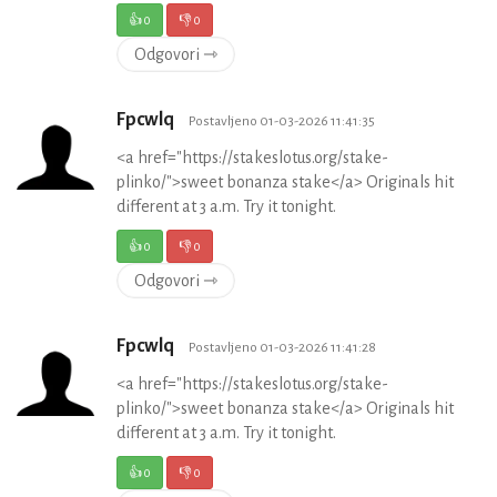
👍
0
👎
0
Odgovori ⇾
Fpcwlq
Postavljeno 01-03-2026 11:41:35
<a href="https://stakeslotus.org/stake-
plinko/">sweet bonanza stake</a> Originals hit
different at 3 a.m. Try it tonight.
👍
0
👎
0
Odgovori ⇾
Fpcwlq
Postavljeno 01-03-2026 11:41:28
<a href="https://stakeslotus.org/stake-
plinko/">sweet bonanza stake</a> Originals hit
different at 3 a.m. Try it tonight.
👍
0
👎
0