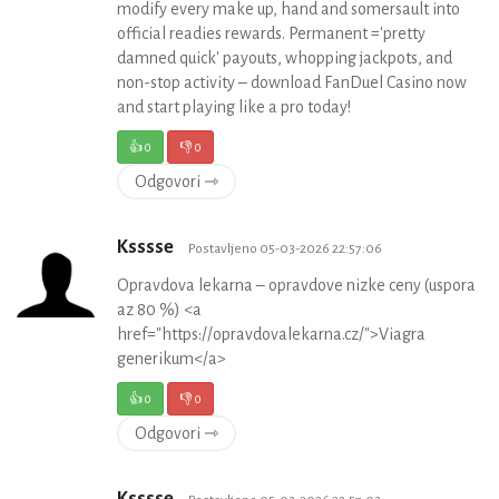
modify every make up, hand and somersault into
official readies rewards. Permanent ='pretty
damned quick' payouts, whopping jackpots, and
non-stop activity – download FanDuel Casino now
and start playing like a pro today!
👍
0
👎
0
Odgovori ⇾
Ksssse
Postavljeno 05-03-2026 22:57:06
Opravdova lekarna – opravdove nizke ceny (uspora
az 80 %) <a
href="https://opravdovalekarna.cz/">Viagra
generikum</a>
👍
0
👎
0
Odgovori ⇾