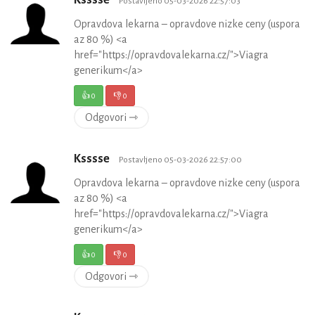
Ksssse
Postavljeno 05-03-2026 22:57:03
Opravdova lekarna – opravdove nizke ceny (uspora
az 80 %) <a
href="https://opravdovalekarna.cz/">Viagra
generikum</a>
👍
0
👎
0
Odgovori ⇾
Ksssse
Postavljeno 05-03-2026 22:57:00
Opravdova lekarna – opravdove nizke ceny (uspora
az 80 %) <a
href="https://opravdovalekarna.cz/">Viagra
generikum</a>
👍
0
👎
0
Odgovori ⇾