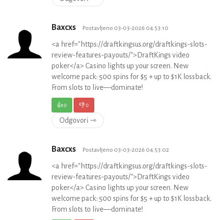
Baxcxs
Postavljeno 03-03-2026 04:53:10
<a href="https://draftkingsus.org/draftkings-slots-
review-features-payouts/">DraftKings video
poker</a> Casino lights up your screen. New
welcome pack: 500 spins for $5 + up to $1K lossback.
From slots to live—dominate!
👍
0
👎
0
Odgovori ⇾
Baxcxs
Postavljeno 03-03-2026 04:53:02
<a href="https://draftkingsus.org/draftkings-slots-
review-features-payouts/">DraftKings video
poker</a> Casino lights up your screen. New
welcome pack: 500 spins for $5 + up to $1K lossback.
From slots to live—dominate!