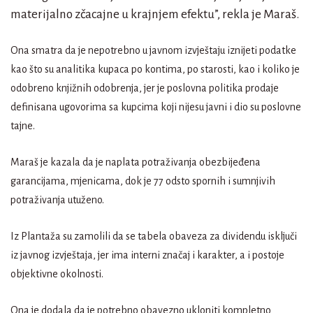
materijalno zčacajne u krajnjem efektu”, rekla je Maraš.
Ona smatra da je nepotrebno u javnom izvještaju iznijeti podatke
kao što su analitika kupaca po kontima, po starosti, kao i koliko je
odobreno knjižnih odobrenja, jer je poslovna politika prodaje
definisana ugovorima sa kupcima koji nijesu javni i dio su poslovne
tajne.
Maraš je kazala da je naplata potraživanja obezbijeđena
garancijama, mjenicama, dok je 77 odsto spornih i sumnjivih
potraživanja utuženo.
Iz Plantaža su zamolili da se tabela obaveza za dividendu isključi
iz javnog izvještaja, jer ima interni značaj i karakter, a i postoje
objektivne okolnosti.
Ona je dodala da je potrebno obavezno ukloniti kompletno