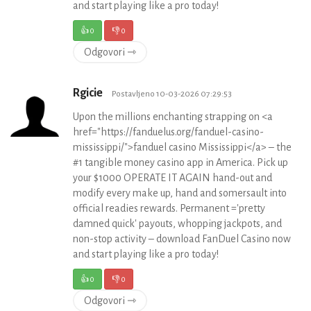
and start playing like a pro today!
👍
0
👎
0
Odgovori ⇾
Rgicie
Postavljeno 10-03-2026 07:29:53
Upon the millions enchanting strapping on <a
href="https://fanduelus.org/fanduel-casino-
mississippi/">fanduel casino Mississippi</a> – the
#1 tangible money casino app in America. Pick up
your $1000 OPERATE IT AGAIN hand-out and
modify every make up, hand and somersault into
official readies rewards. Permanent ='pretty
damned quick' payouts, whopping jackpots, and
non-stop activity – download FanDuel Casino now
and start playing like a pro today!
👍
0
👎
0
Odgovori ⇾