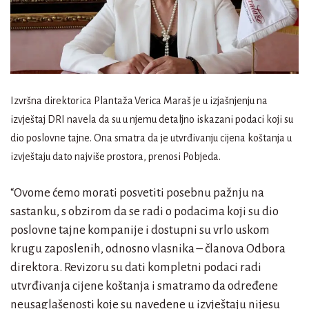
Izvršna direktorica Plantaža
Verica Maraš je u izjašnjenju na
izvještaj DRI navela da su u njemu detaljno iskazani podaci koji su
dio poslovne tajne. Ona smatra da je utvrđivanju cijena koštanja u
izvještaju dato najviše prostora, prenosi Pobjeda.
“Ovome ćemo morati posvetiti posebnu pažnju na
sastanku, s obzirom da se radi o podacima koji su dio
poslovne tajne kompanije i dostupni su vrlo uskom
krugu zaposlenih, odnosno vlasnika – članova Odbora
direktora. Revizoru su dati kompletni podaci radi
utvrđivanja cijene koštanja i smatramo da određene
neusaglašenosti koje su navedene u izvještaju nijesu