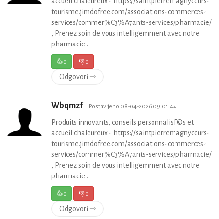
accueil chaleureux - https://saintpierremagnycours-
tourisme.jimdofree.com/associations-commerces-
services/commer%C3%A7ants-services/pharmacie/
, Prenez soin de vous intelligemment avec notre
pharmacie .
👍
0
👎
0
Odgovori ⇾
Wbqmzf
Postavljeno 08-04-2026 09:01:44
Produits innovants, conseils personnalisГ©s et
accueil chaleureux - https://saintpierremagnycours-
tourisme.jimdofree.com/associations-commerces-
services/commer%C3%A7ants-services/pharmacie/
, Prenez soin de vous intelligemment avec notre
pharmacie .
👍
0
👎
0
Odgovori ⇾