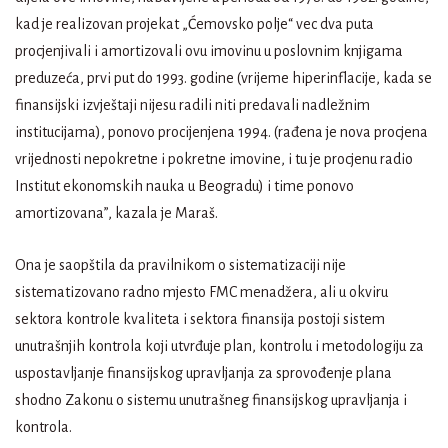
kad je realizovan projekat „Ćemovsko polje“ vec dva puta
procjenjivali i amortizovali ovu imovinu u poslovnim knjigama
preduzeća, prvi put do 1993. godine (vrijeme hiperinflacije, kada se
finansijski izvještaji nijesu radili niti predavali nadležnim
institucijama), ponovo procijenjena 1994. (rađena je nova procjena
vrijednosti nepokretne i pokretne imovine, i tu je procjenu radio
Institut ekonomskih nauka u Beogradu) i time ponovo
amortizovana”, kazala je Maraš.
Ona je saopštila da pravilnikom o sistematizaciji nije
sistematizovano radno mjesto FMC menadžera, ali u okviru
sektora kontrole kvaliteta i sektora finansija postoji sistem
unutrašnjih kontrola koji utvrđuje plan, kontrolu i metodologiju za
uspostavljanje finansijskog upravljanja za sprovođenje plana
shodno Zakonu o sistemu unutrašneg finansijskog upravljanja i
kontrola.