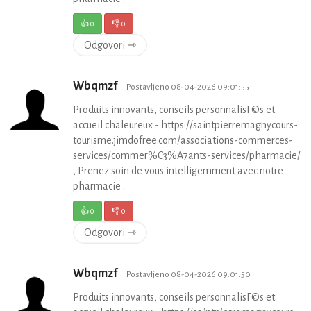
👍
0
👎
0
Odgovori ⇾
Wbqmzf
Postavljeno 08-04-2026 09:01:55
Produits innovants, conseils personnalisГ©s et
accueil chaleureux - https://saintpierremagnycours-
tourisme.jimdofree.com/associations-commerces-
services/commer%C3%A7ants-services/pharmacie/
, Prenez soin de vous intelligemment avec notre
pharmacie .
👍
0
👎
0
Odgovori ⇾
Wbqmzf
Postavljeno 08-04-2026 09:01:50
Produits innovants, conseils personnalisГ©s et