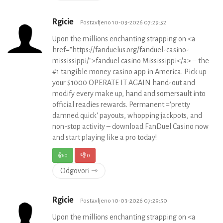
Rgicie
Postavljeno 10-03-2026 07:29:52
Upon the millions enchanting strapping on <a
href="https://fanduelus.org/fanduel-casino-
mississippi/">fanduel casino Mississippi</a> – the
#1 tangible money casino app in America. Pick up
your $1000 OPERATE IT AGAIN hand-out and
modify every make up, hand and somersault into
official readies rewards. Permanent ='pretty
damned quick' payouts, whopping jackpots, and
non-stop activity – download FanDuel Casino now
and start playing like a pro today!
👍
0
👎
0
Odgovori ⇾
Rgicie
Postavljeno 10-03-2026 07:29:50
Upon the millions enchanting strapping on <a