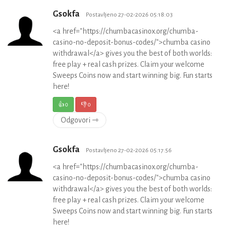
Gsokfa
Postavljeno 27-02-2026 05:18:03
<a href="https://chumbacasinox.org/chumba-
casino-no-deposit-bonus-codes/">chumba casino
withdrawal</a> gives you the best of both worlds:
free play + real cash prizes. Claim your welcome
Sweeps Coins now and start winning big. Fun starts
here!
👍
0
👎
0
Odgovori ⇾
Gsokfa
Postavljeno 27-02-2026 05:17:56
<a href="https://chumbacasinox.org/chumba-
casino-no-deposit-bonus-codes/">chumba casino
withdrawal</a> gives you the best of both worlds:
free play + real cash prizes. Claim your welcome
Sweeps Coins now and start winning big. Fun starts
here!