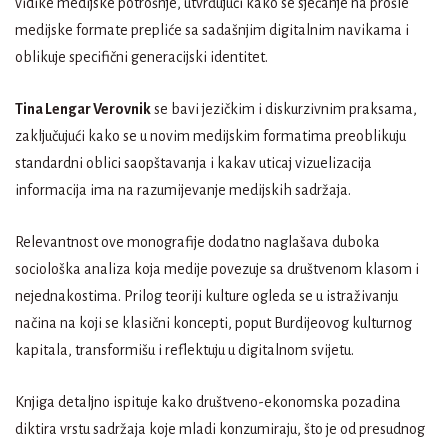
vidike medijske potrošnje, utvrđujući kako se sjećanje na prošle
medijske formate prepliće sa sadašnjim digitalnim navikama i
oblikuje specifični generacijski identitet.
Tina Lengar Verovnik
se bavi jezičkim i diskurzivnim praksama,
zaključujući kako se u novim medijskim formatima preoblikuju
standardni oblici saopštavanja i kakav uticaj vizuelizacija
informacija ima na razumijevanje medijskih sadržaja.
Relevantnost ove monografije dodatno naglašava duboka
sociološka analiza koja medije povezuje sa društvenom klasom i
nejednakostima. Prilog teoriji kulture ogleda se u istraživanju
načina na koji se klasični koncepti, poput Burdijeovog kulturnog
kapitala, transformišu i reflektuju u digitalnom svijetu.
Knjiga detaljno ispituje kako društveno-ekonomska pozadina
diktira vrstu sadržaja koje mladi konzumiraju, što je od presudnog