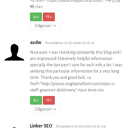
<a href="https://busanhoppa.clickn.co.kr/">부산호
빠</a>
👍
0
👎
0
Odgovori ⇾
asdw
Postavljeno 19-05-2026 09:25:16
Nice post. I was checking constantly this blog and I
am impressed! Extremely helpful information
specially the last part I care for such info a lot. I was
seeking this particular information for a very long
time. Thank you and good luck. <a
href="http://places.singleplatform.com/subz-n-
stuff-gourmet-deli/menu">taco time</a>
👍
0
👎
0
Odgovori ⇾
Linker SEO
Postavljeno 23-03-2026 07:27:09