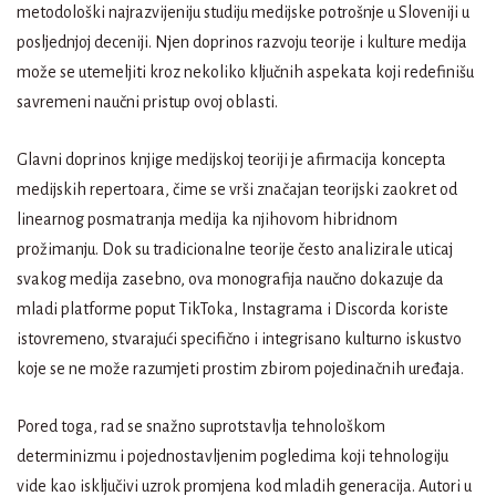
metodološki najrazvijeniju studiju medijske potrošnje u Sloveniji u
posljednjoj deceniji. Njen doprinos razvoju teorije i kulture medija
može se utemeljiti kroz nekoliko ključnih aspekata koji redefinišu
savremeni naučni pristup ovoj oblasti.
Glavni doprinos knjige medijskoj teoriji je afirmacija koncepta
medijskih repertoara, čime se vrši značajan teorijski zaokret od
linearnog posmatranja medija ka njihovom hibridnom
prožimanju. Dok su tradicionalne teorije često analizirale uticaj
svakog medija zasebno, ova monografija naučno dokazuje da
mladi platforme poput TikToka, Instagrama i Discorda koriste
istovremeno, stvarajući specifično i integrisano kulturno iskustvo
koje se ne može razumjeti prostim zbirom pojedinačnih uređaja.
Pored toga, rad se snažno suprotstavlja tehnološkom
determinizmu i pojednostavljenim pogledima koji tehnologiju
vide kao isključivi uzrok promjena kod mladih generacija. Autori u