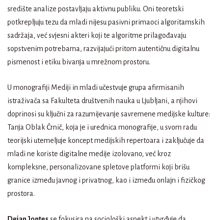
središte analize postavljaju aktivnu publiku. Oni teoretski
potkrepljuju tezu da mladi nijesu pasivni primaoci algoritamskih
sadržaja, već svjesni akteri koji te algoritme prilagođavaju
sopstvenim potrebama, razvijajući pritom autentičnu digitalnu
pismenost i etiku bivanja u mrežnom prostoru.
U monografiji Mediji in mladi učestvuje grupa afirmisanih
istraživača sa Fakulteta društvenih nauka u Ljubljani, a njihovi
doprinosi su ključni za razumijevanje savremene medijske kulture:
Tanja Oblak Črnič, koja je i urednica monografije, u svom radu
teorijski utemeljuje koncept medijskih repertoara i zaključuje da
mladi ne koriste digitalne medije izolovano, već kroz
kompleksne, personalizovane spletove platformi koji brišu
granice između javnog i privatnog, kao i između onlajn i fizičkog
prostora.
Dejan Jontes
se fokusira na sociološki aspekt i utvrđuje da