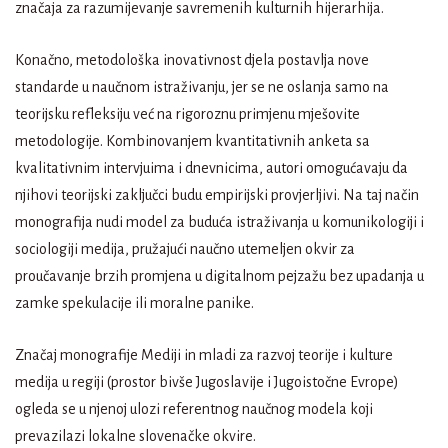
značaja za razumijevanje savremenih kulturnih hijerarhija.
Konačno, metodološka inovativnost djela postavlja nove
standarde u naučnom istraživanju, jer se ne oslanja samo na
teorijsku refleksiju već na rigoroznu primjenu mješovite
metodologije. Kombinovanjem kvantitativnih anketa sa
kvalitativnim intervjuima i dnevnicima, autori omogućavaju da
njihovi teorijski zaključci budu empirijski provjerljivi. Na taj način
monografija nudi model za buduća istraživanja u komunikologiji i
sociologiji medija, pružajući naučno utemeljen okvir za
proučavanje brzih promjena u digitalnom pejzažu bez upadanja u
zamke spekulacije ili moralne panike.
Značaj monografije Mediji in mladi za razvoj teorije i kulture
medija u regiji (prostor bivše Jugoslavije i Jugoistočne Evrope)
ogleda se u njenoj ulozi referentnog naučnog modela koji
prevazilazi lokalne slovenačke okvire.