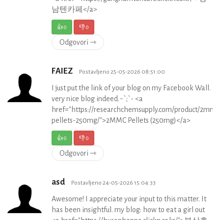
남텐카페</a>
👍
0
👎
0
Odgovori ⇾
FAIEZ
Postavljeno 25-05-2026 08:51:00
I just put the link of your blog on my Facebook Wall.
very nice blog indeed.~`;`- <a
href="https://researchchemsupply.com/product/2mmc
pellets-250mg/">2MMC Pellets (250mg)</a>
👍
0
👎
0
Odgovori ⇾
asd
Postavljeno 24-05-2026 15:04:33
Awesome! I appreciate your input to this matter. It
has been insightful. my blog: how to eat a girl out