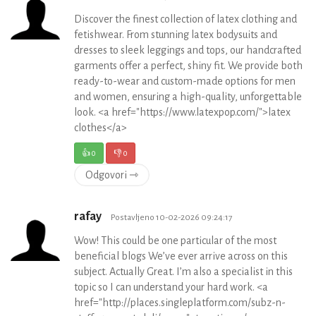
Discover the finest collection of latex clothing and
fetishwear. From stunning latex bodysuits and
dresses to sleek leggings and tops, our handcrafted
garments offer a perfect, shiny fit. We provide both
ready-to-wear and custom-made options for men
and women, ensuring a high-quality, unforgettable
look. <a href="https://www.latexpop.com/">latex
clothes</a>
👍
0
👎
0
Odgovori ⇾
rafay
Postavljeno 10-02-2026 09:24:17
Wow! This could be one particular of the most
beneficial blogs We’ve ever arrive across on this
subject. Actually Great. I’m also a specialist in this
topic so I can understand your hard work. <a
href="http://places.singleplatform.com/subz-n-