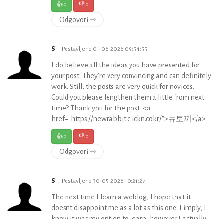
👍
0
👎
0
Odgovori ⇾
s
Postavljeno 01-06-2026 09:54:55
I do believe all the ideas you have presented for
your post. They’re very convincing and can definitely
work. Still, the posts are very quick for novices.
Could you please lengthen them a little from next
time? Thank you for the post. <a
href="https://newrabbit.clickn.co.kr/">뉴토끼</a>
👍
0
👎
0
Odgovori ⇾
s
Postavljeno 30-05-2026 10:21:27
The next time I learn a weblog, I hope that it
doesnt disappoint me as a lot as this one. I imply, I
know it was my option to learn, however I actually