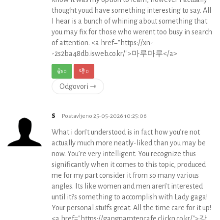
thought youd have something interesting to say. All
I hear is a bunch of whining about something that
you may fix for those who werent too busy in search
of attention. <a href="https://xn-
-2s2ba48db.isweb.co.kr/">마루마루</a>
👍
0
👎
0
Odgovori ⇾
s
Postavljeno 25-05-2026 10:25:06
What i don’t understood is in fact how you’re not
actually much more neatly-liked than you may be
now. You’re very intelligent. You recognize thus
significantly when it comes to this topic, produced
me for my part consider it from so many various
angles. Its like women and men aren’t interested
until it?s something to accomplish with Lady gaga!
Your personal stuffs great. All the time care for it up!
<a href="https://gangnamtencafe.clickn.co.kr/">강