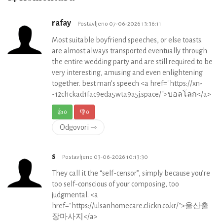
rafay
Postavljeno 07-06-2026 13:36:11
Most suitable boyfriend speeches, or else toasts.
are almost always transported eventually through
the entire wedding party and are still required to be
very interesting, amusing and even enlightening
together. best man’s speech <a href="https://xn-
-12cl1ckad1fac9eda5wta9a5j.space/">บอลโลก</a>
👍
0
👎
0
Odgovori ⇾
s
Postavljeno 03-06-2026 10:13:30
They call it the “self-censor”, simply because you’re
too self-conscious of your composing, too
judgmental. <a
href="https://ulsanhomecare.clickn.co.kr/">울산출
장마사지</a>