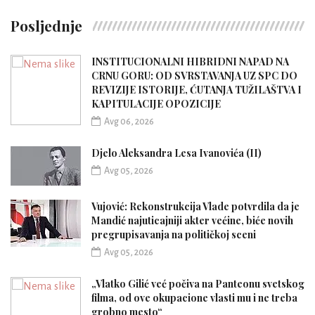
Posljednje
INSTITUCIONALNI HIBRIDNI NAPAD NA
CRNU GORU: OD SVRSTAVANJA UZ SPC DO
REVIZIJE ISTORIJE, ĆUTANJA TUŽILAŠTVA I
KAPITULACIJE OPOZICIJE
Avg 06, 2026
Djelo Aleksandra Lesa Ivanovića (II)
Avg 05, 2026
Vujović: Rekonstrukcija Vlade potvrdila da je
Mandić najuticajniji akter većine, biće novih
pregrupisavanja na političkoj sceni
Avg 05, 2026
„Vlatko Gilić već počiva na Panteonu svetskog
filma, od ove okupacione vlasti mu i ne treba
grobno mesto“