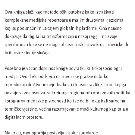
Ova knjiga služi kao metodološki putokaz kako istraživati
kompleksne medijske repertoare u malim društvima i jezicima
koji su pod snažnim uticajem globalnih platformi. Ona naučno
dokazuje da digitalna transformacija u našoj regiji ima svoje
specifičnosti koje se ne mogu objasniti isključivo kroz američke ili
britanske studije slučaja.
Posebno je važan doprinos knjige povratku kritičkoj sociologiji
medija. Ovo djelo podsjeća da medijske prakse duboko
reprodukuju društvene nejednakosti i klasne razlike. Time knjiga
postaje vazna osnova za kreiranje regionalnih obrazovnih politika
i programa medijske pismenosti koji se ne bi fokusirali samo na
tehničke vještine, već na razumijevanje moći kulturnog kapitala u
digitalnom prostoru.
Na kraju, monografija postavlja visoke standarde