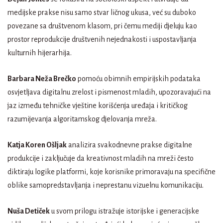
medijske prakse nisu samo stvar ličnog ukusa, već su duboko
povezane sa društvenom klasom, pri čemu mediji djeluju kao
prostor reprodukcije društvenih nejednakosti i uspostavljanja
kulturnih hijerarhija.
Barbara Neža Brečko
pomoću obimnih empirijskih podataka
osvjetljava digitalnu zrelost i pismenost mladih, upozoravajući na
jaz između tehničke vještine korišćenja uređaja i kritičkog
razumijevanja algoritamskog djelovanja mreža.
Katja Koren Ošljak
analizira svakodnevne prakse digitalne
produkcije i zaključuje da kreativnost mladih na mreži često
diktiraju logike platformi, koje korisnike primoravaju na specifične
oblike samopredstavljanja i neprestanu vizuelnu komunikaciju.
Nuša Detiček
u svom prilogu istražuje istorijske i generacijske