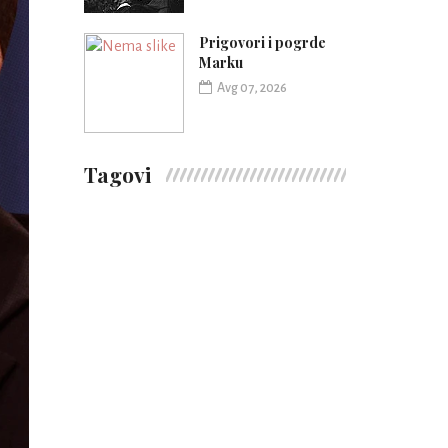
Prigovori i pogrde
Marku
Avg 07, 2026
Tagovi