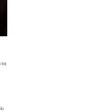
 toj
ski