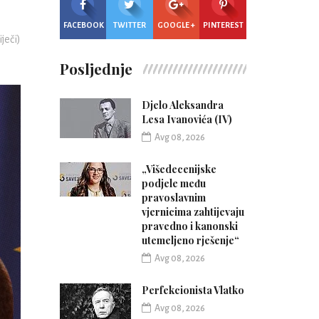
FACEBOOK
TWITTER
GOOGLE +
PINTEREST
iječi)
Posljednje
Djelo Aleksandra
Lesa Ivanovića (IV)
Avg 08, 2026
„Višedecenijske
podjele među
pravoslavnim
vjernicima zahtijevaju
pravedno i kanonski
utemeljeno rješenje“
Avg 08, 2026
Perfekcionista Vlatko
Avg 08, 2026