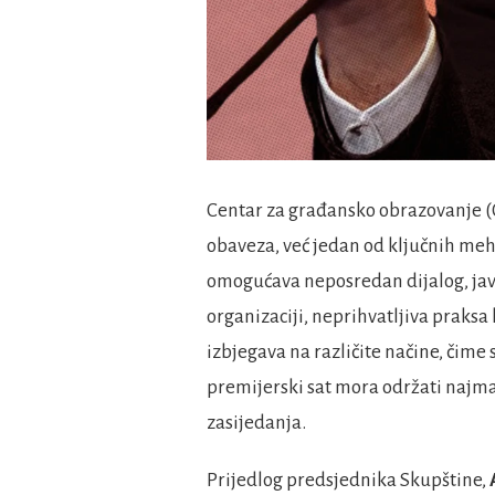
Centar za građansko obrazovanje (
obaveza, već jedan od ključnih me
omogućava neposredan dijalog, javnu
organizaciji, neprihvatljiva praksa
izbjegava na različite načine, čime 
premijerski sat mora održati naj
zasijedanja.
Prijedlog predsjednika Skupštine,