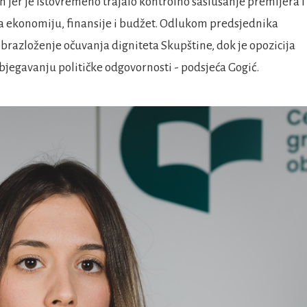
van jer je istovremeno trajalo kontrolno saslušanje premijera i
a ekonomiju, finansije i budžet. Odlukom predsjednika
brazloženje očuvanja digniteta Skupštine, dok je opozicija
zbjegavanju političke odgovornosti - podsjeća Gogić.