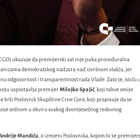
CGO) ukazuje da premijerski sat nije puka proceduralna
hanizama demokratskog nadzora nad izvršnom vlašću, jer
 odgovornost i transparentnost rada Vlade. Zato je, ističu u
 koju uspostavlja premijer
Milojko Spajić
, koji takve sesije
se krši Poslovnik Skupštine Crne Gore, koji propisuje da se
manje jednom u okviru svakog dvomjesečnog redovnog
Andrije Mandića
, o izmjeni Poslovnika, kojom bi se premijer