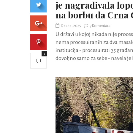
je nagrađivala lop
na borbu da Crna
Dec 11, 2025
7 Komentara
U državi u kojoj nikada nije proce
nema procesuiranih za dva masakra
institucija - procesuirati 35 građa
7
dovoljno samo za sebe - navela je