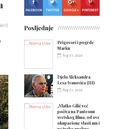
a
FACEBOOK
TWITTER
GOOGLE +
PINTEREST
iječi)
Posljednje
m
Prigovori i pogrde
Marku
Avg 07, 2026
Djelo Aleksandra
Lesa Ivanovića (III)
Avg 07, 2026
„Vlatko Gilić već
počiva na Panteonu
svetskog filma, od ove
okupacione vlasti mu i
ne treba grobno