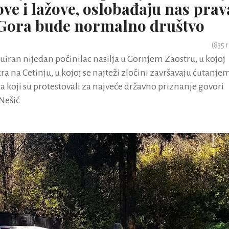
ove i lažove, oslobađaju nas prav
 Gora bude normalno društvo
(
835
r
suiran nijedan počinilac nasilja u Gornjem Zaostru, u kojoj
 na Cetinju, u kojoj se najteži zločini završavaju ćutanje
na koji su protestovali za najveće državno priznanje govori
 Nešić