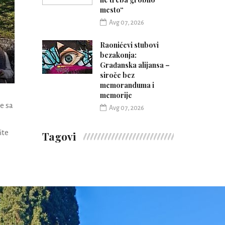
mesto“
Avg 07, 2026
Raonićevi stubovi
bezakonja:
Građanska alijansa –
siroče bez
memoranduma i
memorije
e sa
Avg 07, 2026
ite
Tagovi