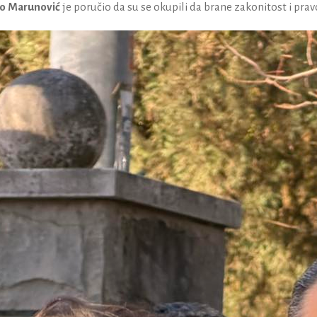
o Marunović
je poručio da su se okupili da brane zakonitost i prav