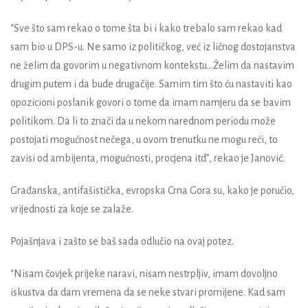
“Sve što sam rekao o tome šta bi i kako trebalo sam rekao kad
sam bio u DPS-u. Ne samo iz političkog, već iz ličnog dostojanstva
ne želim da govorim u negativnom kontekstu…Želim da nastavim
drugim putem i da bude drugačije. Samim tim što ću nastaviti kao
opozicioni poslanik govori o tome da imam namjeru da se bavim
politikom. Da li to znači da u nekom narednom periodu može
postojati mogućnost nečega, u ovom trenutku ne mogu reći, to
zavisi od ambijenta, mogućnosti, procjena itd”, rekao je Janović.
Građanska, antifašistička, evropska Crna Gora su, kako je poručio,
vrijednosti za koje se zalaže.
Pojašnjava i zašto se baš sada odlučio na ovaj potez.
“Nisam čovjek prijeke naravi, nisam nestrpljiv, imam dovoljno
iskustva da dam vremena da se neke stvari promijene. Kad sam