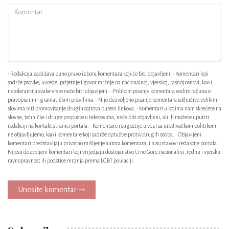
• Redakcija zadržava puno pravo izbora komentara koji će biti objavljeni. • Komentari koji
sadrže psovke, uvrede, prijetnje i govor mržnje na nacionalnoj, vjerskoj, rasnoj osnovi, kao i
netolerancija svake vrste neće biti objavljeni. • Prilikom pisanje komentara vodite računa o
pravopisnim i gramatičkim pravilima. • Nije dozvoljeno pisanje komentara isključivo velikim
slovima niti promovisanje drugih sajtova putem linkova. • Komentari u kojima nam skrećete na
slovne, tehničke i druge propuste u tekstovima, neće biti objavljeni, ali ih možete uputiti
redakciji na kontakt stranici portala. • Komentare i sugestije u vezi sa uređivačkom politikom
ne objavljujemo, kao i komentare koji sadrže optužbe protiv drugih osoba. • Objavljeni
komentari predstavljaju privatno mišljenje autora komentara, i nisu stavovi redakcije portala. •
Nijesu dozvoljeni komentari koji vrijedjaju dostojanstvo Crne Gore,nacionalnu ,rodnu i vjersku
ravnopravnost ili podstice mrznja prema LGBT poulaciji.
Unesite komentar ⇾