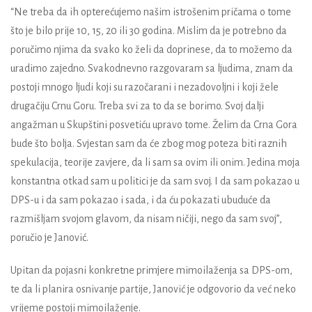
“Ne treba da ih opterećujemo našim istrošenim pričama o tome
što je bilo prije 10, 15, 20 ili 30 godina. Mislim da je potrebno da
poručimo njima da svako ko želi da doprinese, da to možemo da
uradimo zajedno. Svakodnevno razgovaram sa ljudima, znam da
postoji mnogo ljudi koji su razočarani i nezadovoljni i koji žele
drugačiju Crnu Goru. Treba svi za to da se borimo. Svoj dalji
angažman u Skupštini posvetiću upravo tome. Želim da Crna Gora
bude što bolja. Svjestan sam da će zbog mog poteza biti raznih
spekulacija, teorije zavjere, da li sam sa ovim ili onim. Jedina moja
konstantna otkad sam u politici je da sam svoj. I da sam pokazao u
DPS-u i da sam pokazao i sada, i da ću pokazati ubuduće da
razmišljam svojom glavom, da nisam ničiji, nego da sam svoj”,
poručio je Janović.
Upitan da pojasni konkretne primjere mimoilaženja sa DPS-om,
te da li planira osnivanje partije, Janović je odgovorio da već neko
vrijeme postoji mimoilaženje.