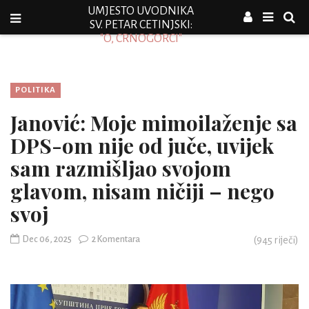
UMJESTO UVODNIKA
SV. PETAR CETINJSKI:
"O, CRNOGORCI"
POLITIKA
Janović: Moje mimoilaženje sa
DPS-om nije od juče, uvijek
sam razmišljao svojom
glavom, nisam ničiji – nego
svoj
Dec 06, 2025
2 Komentara
(
945
riječi)