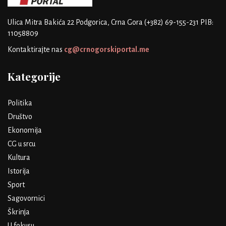
Ulica Mitra Bakića 22
Podgorica, Crna Gora
(+382) 69-155-231
PIB:
11058809
Kontaktirajte nas
cg@crnogorskiportal.me
Kategorije
Politika
Društvo
Ekonomija
CG u srcu
Kultura
Istorija
Sport
Sagovornici
Škrinja
U fokusu