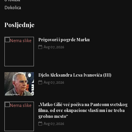
Dokolica
Posljednje
Prigovori i pogrde Marku
Avg 07, 2026
Djelo Aleksandra Lesa Ivanovića (III)
Avg 07, 2026
„Vlatko Gilić već počiva na Panteonu svetskog
filma, od ove okupacione vlasti mu i ne treba
grobno mesto“
Avg 07, 2026