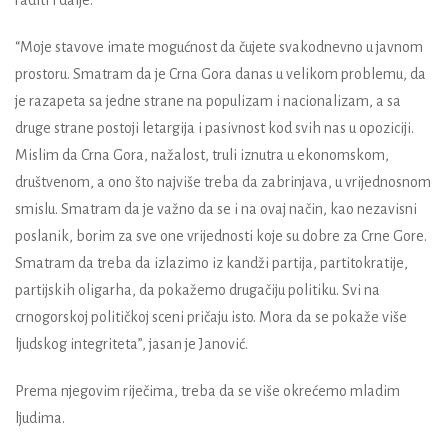
“Moje stavove imate mogućnost da čujete svakodnevno u javnom
prostoru. Smatram da je Crna Gora danas u velikom problemu, da
je razapeta sa jedne strane na populizam i nacionalizam, a sa
druge strane postoji letargija i pasivnost kod svih nas u opoziciji.
Mislim da Crna Gora, nažalost, truli iznutra u ekonomskom,
društvenom, a ono što najviše treba da zabrinjava, u vrijednosnom
smislu. Smatram da je važno da se i na ovaj način, kao nezavisni
poslanik, borim za sve one vrijednosti koje su dobre za Crne Gore.
Smatram da treba da izlazimo iz kandži partija, partitokratije,
partijskih oligarha, da pokažemo drugačiju politiku. Svi na
crnogorskoj političkoj sceni pričaju isto. Mora da se pokaže više
ljudskog integriteta”, jasan je Janović.
Prema njegovim riječima, treba da se više okrećemo mladim
ljudima.