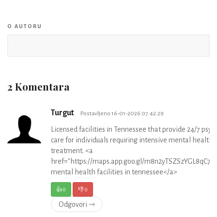
O AUTORU
2 Komentara
Turgut
Postavljeno 16-01-2026 07:42:29
Licensed facilities in Tennessee that provide 24/7 psych
care for individuals requiring intensive mental health
treatment. <a
href="https://maps.app.goo.gl/m8n2yTSZSzYGL8qC7">
mental health facilities in tennessee</a>
👍
0
👎
0
Odgovori ⇾