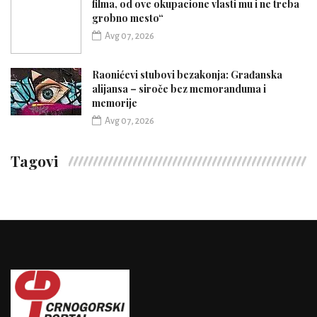
filma, od ove okupacione vlasti mu i ne treba
grobno mesto“
Avg 07, 2026
Raonićevi stubovi bezakonja: Građanska
alijansa – siroče bez memoranduma i
memorije
Avg 07, 2026
Tagovi