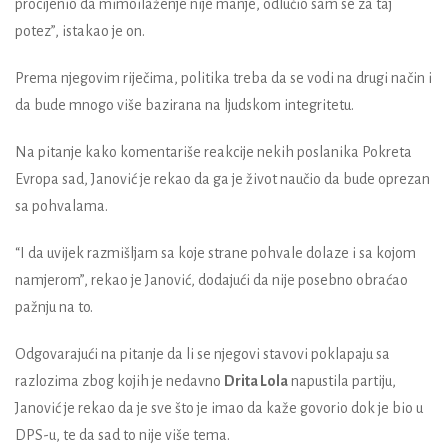
procijenio da mimoilaženje nije manje, odlučio sam se za taj
potez”, istakao je on.
Prema njegovim riječima, politika treba da se vodi na drugi način i
da bude mnogo više bazirana na ljudskom integritetu.
Na pitanje kako komentariše reakcije nekih poslanika Pokreta
Evropa sad, Janović je rekao da ga je život naučio da bude oprezan
sa pohvalama.
“I da uvijek razmišljam sa koje strane pohvale dolaze i sa kojom
namjerom”, rekao je Janović, dodajući da nije posebno obraćao
pažnju na to.
Odgovarajući na pitanje da li se njegovi stavovi poklapaju sa
razlozima zbog kojih je nedavno
Drita Lola
napustila partiju,
Janović je rekao da je sve što je imao da kaže govorio dok je bio u
DPS-u, te da sad to nije više tema.