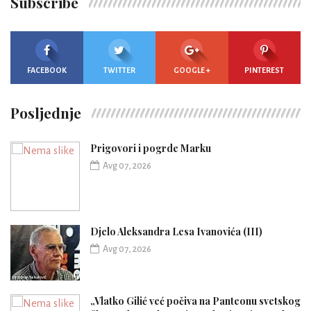
Subscribe
FACEBOOK
TWITTER
GOOGLE +
PINTEREST
Posljednje
Prigovori i pogrde Marku
Avg 07, 2026
Djelo Aleksandra Lesa Ivanovića (III)
Avg 07, 2026
„Vlatko Gilić već počiva na Panteonu svetskog