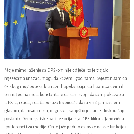
Moje mimoilaženje sa DPS-om nije od juče, to je trajalo
mjesecima unazad, mogu da kažem i godinama. Svjestan sam da
će zbog mog poteza biti raznih spekulacija, da li sam sa ovim ili
onim. Jedina moja konstanta je da sam svoj. I da sam pokazao u
DPS-u, i sada, i da ću pokazati ubuduće da razmišljam svojom
glavom, da nisam ničiji, nego svoj, saopštio je danas doskorašnji
poslanik Demokratske partije socijalista DPS
Nikola Janović
na
konferenciji za medije. On je juče podnio ostavke na sve funkcije u