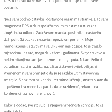
DPS-u i kazao da će nastaviti da politički djeluje kao nezavisni
poslanik.
“Juče sam podnio ostavku i dostavio je organima stranke. Dao sam
mogućnost DPS-u da raspolažu mojim mjestima u tri važna
skupštinska odbora. Zadržavam mandat poslanika i nastaviću
dalji politički put kao nezavisni opozicioni poslanik. Moje
mimoilaženje u stavovima sa DPS-om nije od juče, to je trajalo
mjesecima unazad, mogu da kažem i godinama. Svoje stavove o
nekim pitanjima sam jasno iznosio mnogo puta. Nisam želio da
paradiram sa tim razlikama, ali su ti stavovi uvijek bili jasni.
Vremenom nisam primijetio da su se razlike u tim stavovima
smanjile. S obzirom na kontinuitet mimoilaženja, smatrao sam da
je pošteno i za mene i za partiju da se raziđemo”, rekao je na
konferenciji za novinare Janović.
Kako je dodao, sve što su bile njegove vrijednosti i principi, to će
raditi i dalje.