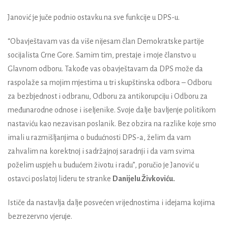
Janović je juče podnio ostavku na sve funkcije u DPS-u.
“Obavještavam vas da više nijesam član Demokratske partije
socijalista Crne Gore. Samim tim, prestaje i moje članstvo u
Glavnom odboru. Takođe vas obavještavam da DPS može da
raspolaže sa mojim mjestima u tri skupštinska odbora – Odboru
za bezbjednost i odbranu, Odboru za antikorupciju i Odboru za
međunarodne odnose i iseljenike. Svoje dalje bavljenje politikom
nastaviću kao nezavisan poslanik. Bez obzira na razlike koje smo
imali u razmišljanjima o budućnosti DPS-a, želim da vam
zahvalim na korektnoj i sadržajnoj saradnji i da vam svima
poželim uspjeh u budućem životu i radu”, poručio je Janović u
ostavci poslatoj lideru te stranke
Danijelu Živkoviću.
Ističe da nastavlja dalje posvećen vrijednostima i idejama kojima
bezrezervno vjeruje.