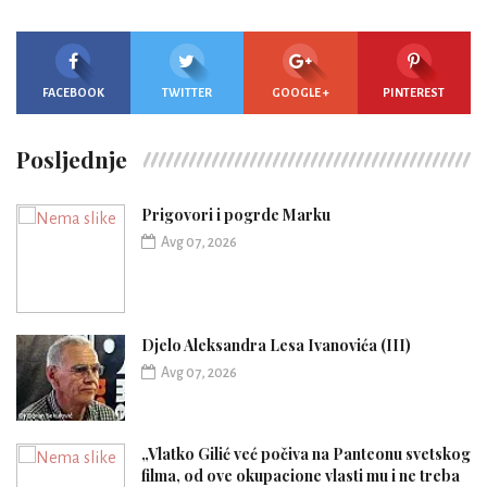
FACEBOOK
TWITTER
GOOGLE +
PINTEREST
Posljednje
Prigovori i pogrde Marku
Avg 07, 2026
Djelo Aleksandra Lesa Ivanovića (III)
Avg 07, 2026
„Vlatko Gilić već počiva na Panteonu svetskog
filma, od ove okupacione vlasti mu i ne treba