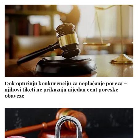
Dok optužuju konkurenciju za neplaćanje poreza –
njihovi tiketi ne prikazuju nijedan cent poreske
obaveze