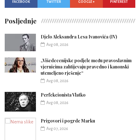
FACEBOOK
TWITTER
GOOGLE +
PINTEREST
Posljednje
Djelo Aleksandra Lesa Ivanovića (IV)
Avg 08, 2026
„Višedecenijske podjele među pravoslavnim
vjernicima zahtijevaju pravedno i kanonski
utemeljeno rješenje“
Avg 08, 2026
Perfekcionista Vlatko
Avg 08, 2026
Prigovori i pogrde Marku
Avg 07, 2026