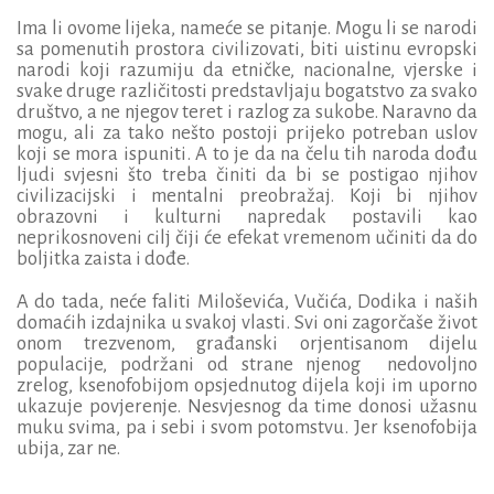
Ima li ovome lijeka, nameće se pitanje. Mogu li se narodi
sa pomenutih prostora civilizovati, biti uistinu evropski
narodi koji razumiju da etničke, nacionalne, vjerske i
svake druge različitosti predstavljaju bogatstvo za svako
društvo, a ne njegov teret i razlog za sukobe. Naravno da
mogu, ali za tako nešto postoji prijeko potreban uslov
koji se mora ispuniti. A to je da na čelu tih naroda dođu
ljudi svjesni što treba činiti da bi se postigao njihov
civilizacijski i mentalni preobražaj. Koji bi njihov
obrazovni i kulturni napredak postavili kao
neprikosnoveni cilj čiji će efekat vremenom učiniti da do
boljitka zaista i dođe.
A do tada, neće faliti Miloševića, Vučića, Dodika i naših
domaćih izdajnika u svakoj vlasti. Svi oni zagorčaše život
onom trezvenom, građanski orjentisanom dijelu
populacije, podržani od strane njenog
nedovoljno
zrelog, ksenofobijom opsjednutog dijela koji im uporno
ukazuje povjerenje. Nesvjesnog da time donosi užasnu
muku svima, pa i sebi i svom potomstvu. Jer ksenofobija
ubija, zar ne.