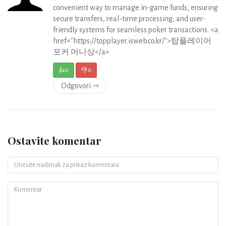
convenient way to manage in-game funds, ensuring
secure transfers, real-time processing, and user-
friendly systems for seamless poker transactions. <a
href="https://topplayer.isweb.co.kr/">탑플레이어
포커 머니상</a>
👍
0
👎
0
Odgovori ⇾
Ostavite komentar