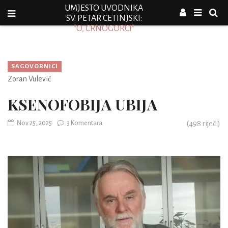
UMJESTO UVODNIKA
SV. PETAR CETINJSKI:
"O, CRNOGORCI"
SAGOVORNICI
Zoran Vulević
KSENOFOBIJA UBIJA
Nov 25, 2025
3 Komentara
(
498
riječi)