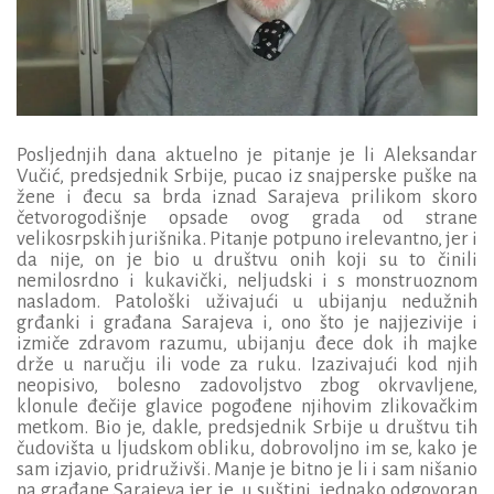
Posljednjih dana aktuelno je pitanje je li Aleksandar
Vučić, predsjednik Srbije, pucao iz snajperske puške na
žene i đecu sa brda iznad Sarajeva prilikom skoro
četvorogodišnje opsade ovog grada od strane
velikosrpskih jurišnika. Pitanje potpuno irelevantno, jer i
da nije, on je bio u društvu onih koji su to činili
nemilosrdno i kukavički, neljudski i s monstruoznom
nasladom. Patološki uživajući u ubijanju nedužnih
grđanki i građana Sarajeva i, ono što je najjezivije i
izmiče zdravom razumu, ubijanju đece dok ih majke
drže u naručju ili vode za ruku. Izazivajući kod njih
neopisivo, bolesno zadovoljstvo zbog okrvavljene,
klonule đečije glavice pogođene njihovim zlikovačkim
metkom. Bio je, dakle, predsjednik Srbije u društvu tih
čudovišta u ljudskom obliku, dobrovoljno im se, kako je
sam izjavio, pridruživši. Manje je bitno je li i sam nišanio
na građane Sarajeva jer je, u suštini, jednako odgovoran