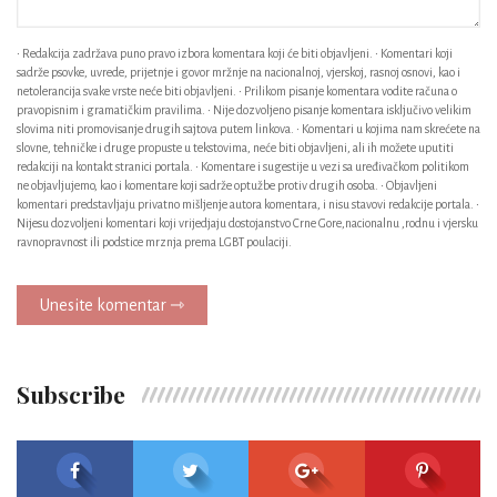
• Redakcija zadržava puno pravo izbora komentara koji će biti objavljeni. • Komentari koji
sadrže psovke, uvrede, prijetnje i govor mržnje na nacionalnoj, vjerskoj, rasnoj osnovi, kao i
netolerancija svake vrste neće biti objavljeni. • Prilikom pisanje komentara vodite računa o
pravopisnim i gramatičkim pravilima. • Nije dozvoljeno pisanje komentara isključivo velikim
slovima niti promovisanje drugih sajtova putem linkova. • Komentari u kojima nam skrećete na
slovne, tehničke i druge propuste u tekstovima, neće biti objavljeni, ali ih možete uputiti
redakciji na kontakt stranici portala. • Komentare i sugestije u vezi sa uređivačkom politikom
ne objavljujemo, kao i komentare koji sadrže optužbe protiv drugih osoba. • Objavljeni
komentari predstavljaju privatno mišljenje autora komentara, i nisu stavovi redakcije portala. •
Nijesu dozvoljeni komentari koji vrijedjaju dostojanstvo Crne Gore,nacionalnu ,rodnu i vjersku
ravnopravnost ili podstice mrznja prema LGBT poulaciji.
Unesite komentar ⇾
Subscribe