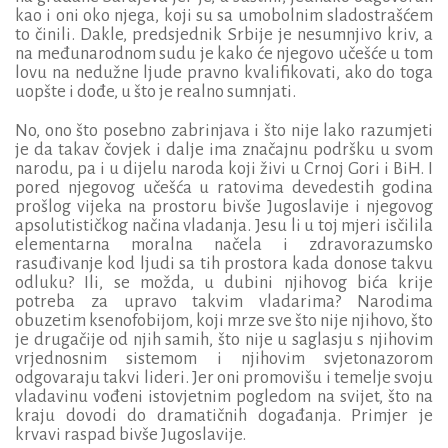
kao i oni oko njega, koji su sa umobolnim sladostrašćem
to činili. Dakle, predsjednik Srbije je nesumnjivo kriv, a
na međunarodnom sudu je kako će njegovo učešće u tom
lovu na nedužne ljude pravno kvalifikovati, ako do toga
uopšte i dođe, u što je realno sumnjati.
No, ono što posebno zabrinjava i što nije lako razumjeti
je da takav čovjek i dalje ima značajnu podršku u svom
narodu, pa i u dijelu naroda koji živi u Crnoj Gori i BiH. I
pored njegovog učešća u ratovima devedestih godina
prošlog vijeka na prostoru bivše Jugoslavije i njegovog
apsolutističkog načina vladanja. Jesu li u toj mjeri isčilila
elementarna moralna načela i zdravorazumsko
rasuđivanje kod ljudi sa tih prostora kada donose takvu
odluku? Ili, se možda, u dubini njihovog bića krije
potreba za upravo takvim vladarima? Narodima
obuzetim ksenofobijom, koji mrze sve što nije njihovo, što
je drugačije od njih samih, što nije u saglasju s njihovim
vrjednosnim sistemom i njihovim svjetonazorom
odgovaraju takvi lideri. Jer oni promovišu i temelje svoju
vladavinu vođeni istovjetnim pogledom na svijet, što na
kraju dovodi do dramatičnih događanja. Primjer je
krvavi raspad bivše Jugoslavije.