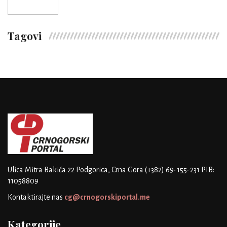
Tagovi
Ulica Mitra Bakića 22
Podgorica, Crna Gora
(+382) 69-155-231
PIB:
11058809
Kontaktirajte nas
cg@crnogorskiportal.me
Kategorije