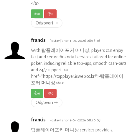
</a>
👍
0
👎
0
Odgovori ⇾
francis
Postavljeno 11-04-2026 08:18:36
With 탑플레이어포커 머니상, players can enjoy
fast and secure financial services tailored for online
poker, including reliable top-ups, smooth cash-outs,
and 24/7 support. <a
href="https://topplayer.isweb.co.kr/">탑플레이어
포커 머니상</a>
👍
0
👎
0
Odgovori ⇾
francis
Postavljeno 11-04-2026 08:10:07
탑플레이어포커 머니상 services provide a