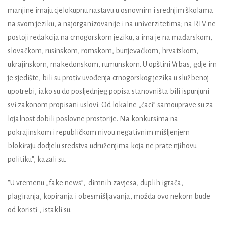
manjine imaju cjelokupnu nastavu u osnovnim i srednjim školama
na svom jeziku, a najorganizovanije i na univerzitetima; na RTV ne
postoji redakcija na crnogorskom jeziku, a ima je na mađarskom,
slovačkom, rusinskom, romskom, bunjevačkom, hrvatskom,
ukrajinskom, makedonskom, rumunskom. U opštini Vrbas, gdje im
je sjedište, bili su protiv uvođenja crnogorskog jezika u službenoj
upotrebi, iako su do posljednjeg popisa stanovništa bili ispunjuni
svi zakonom propisani uslovi. Od lokalne „ćaci” samouprave su za
lojalnost dobili poslovne prostorije. Na konkursima na
pokrajinskom i republičkom nivou negativnim mišljenjem
blokiraju dodjelu sredstva udruženjima koja ne prate njihovu
politiku", kazali su.
"U vremenu „fake news”, dimnih zavjesa, duplih igrača,
plagiranja, kopiranja i obesmišljavanja, možda ovo nekom bude
od koristi", istakli su.