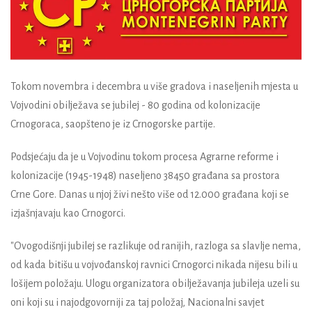
Tokom novembra i decembra u više gradova i naseljenih mjesta u
Vojvodini obilježava se jubilej - 80 godina od kolonizacije
Crnogoraca, saopšteno je iz Crnogorske partije.
Podsjećaju da je u Vojvodinu tokom procesa Agrarne reforme i
kolonizacije (1945-1948) naseljeno 38450 građana sa prostora
Crne Gore. Danas u njoj živi nešto više od 12.000 građana koji se
izjašnjavaju kao Crnogorci.
"Ovogodišnji jubilej se razlikuje od ranijih, razloga sa slavlje nema,
od kada bitišu u vojvođanskoj ravnici Crnogorci nikada nijesu bili u
lošijem položaju. Ulogu organizatora obilježavanja jubileja uzeli su
oni koji su i najodgovorniji za taj položaj, Nacionalni savjet