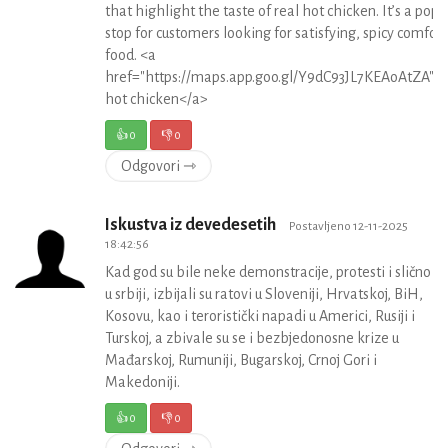
that highlight the taste of real hot chicken. It’s a popu
stop for customers looking for satisfying, spicy comfort
food. <a
href="https://maps.app.goo.gl/Y9dC93JL7KEAoAtZA">
hot chicken</a>
👍
0
👎
0
Odgovori ⇾
Iskustva iz devedesetih
Postavljeno 12-11-2025
18:42:56
Kad god su bile neke demonstracije, protesti i slično
u srbiji, izbijali su ratovi u Sloveniji, Hrvatskoj, BiH,
Kosovu, kao i teroristički napadi u Americi, Rusiji i
Turskoj, a zbivale su se i bezbjedonosne krize u
Mađarskoj, Rumuniji, Bugarskoj, Crnoj Gori i
Makedoniji.
👍
0
👎
0