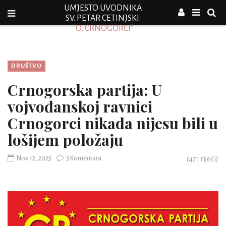
UMJESTO UVODNIKA
SV. PETAR CETINJSKI:
"O, CRNOGORCI"
DRUŠTVO
Crnogorska partija: U
vojvođanskoj ravnici
Crnogorci nikada nijesu bili u
lošijem položaju
Nov 12, 2025
3 Komentara
(
471
riječi)