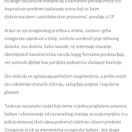
na druge nacionalne manjine da u narednom periodu može biti
inspirativan predmet izučavanja svima koji se bave
diskriminacijom i asimilatorskim procesima", poručuju iz CP.
Krijući se iza crnogorskog prefiksa u imenu, zastave i grba
crnogorske zajednice u Srbiji, simbola uvedenih prije njihovog
dolaska, ovu družinu, kako navode, ne interesuje očuvanje
identitetskih karakteristika naroda kojeg formalno predstavljaju,
već suštinski djeluje kao partijska podružnica vladajuće koalicije.
Oni ističu da se oglašavaju političkim saopštenjima, a preko svojih
ćaci udruženja stranački lobiraju, sakupljaju potpise i kapilarne
glasove.
"Jedini je nacionalni savjet koji nema ni jednu proglašenu ustanovu
kulture i obrazovanja od nacionalnog značaja za svoju manjinu; ni u
jednoj osnovnoj školi nijesu pokrenuli odobren izborni predmet
Crnogorski jezik sa elementima crnogorske kulture, dok druge