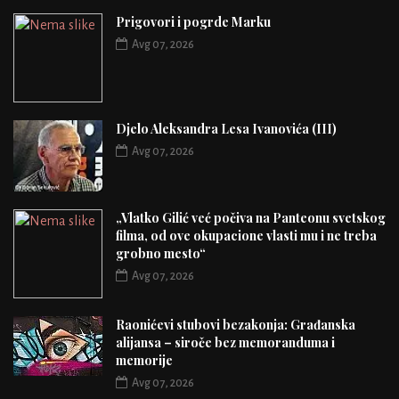
Prigovori i pogrde Marku
Avg 07, 2026
Djelo Aleksandra Lesa Ivanovića (III)
Avg 07, 2026
„Vlatko Gilić već počiva na Panteonu svetskog
filma, od ove okupacione vlasti mu i ne treba
grobno mesto“
Avg 07, 2026
Raonićevi stubovi bezakonja: Građanska
alijansa – siroče bez memoranduma i
memorije
Avg 07, 2026