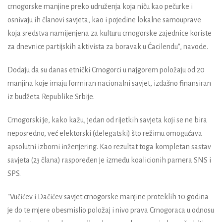
crnogorske manjine preko udruženja koja niču kao pečurke i
osnivaju ih članovi savjeta, kao i pojedine lokalne samouprave
koja sredstva namijenjena za kulturu crnogorske zajednice koriste
za dnevnice partijskih aktivista za boravak u Ćacilendu", navode.
Dodaju da su danas etnički Crnogorci u najgorem položaju od 20
manjina koje imaju formiran nacionalni savjet, izdašno finansiran
iz budžeta Republike Srbije.
Crnogorski je, kako kažu, jedan od rijetkih savjeta koji se ne bira
neposredno, već elektorski (delegatski) što režimu omogućava
apsolutni izborni inženjering. Kao rezultat toga kompletan sastav
savjeta (23 člana) raspoređen je između koalicionih parnera SNS i
SPS.
"Vučićev i Dačićev savjet crnogorske manjine proteklih 10 godina
je do te mjere obesmislio položaj i nivo prava Crnogoraca u odnosu