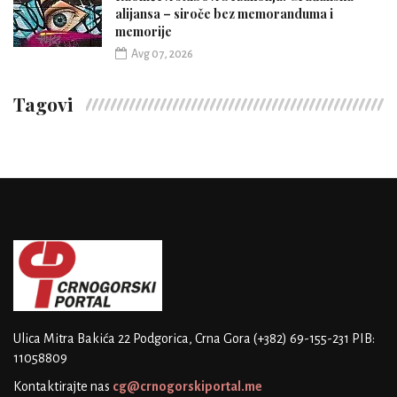
alijansa – siroče bez memoranduma i
memorije
Avg 07, 2026
Tagovi
Ulica Mitra Bakića 22
Podgorica, Crna Gora
(+382) 69-155-231
PIB:
11058809
Kontaktirajte nas
cg@crnogorskiportal.me