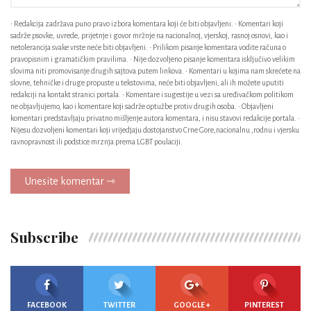
• Redakcija zadržava puno pravo izbora komentara koji će biti objavljeni. • Komentari koji
sadrže psovke, uvrede, prijetnje i govor mržnje na nacionalnoj, vjerskoj, rasnoj osnovi, kao i
netolerancija svake vrste neće biti objavljeni. • Prilikom pisanje komentara vodite računa o
pravopisnim i gramatičkim pravilima. • Nije dozvoljeno pisanje komentara isključivo velikim
slovima niti promovisanje drugih sajtova putem linkova. • Komentari u kojima nam skrećete na
slovne, tehničke i druge propuste u tekstovima, neće biti objavljeni, ali ih možete uputiti
redakciji na kontakt stranici portala. • Komentare i sugestije u vezi sa uređivačkom politikom
ne objavljujemo, kao i komentare koji sadrže optužbe protiv drugih osoba. • Objavljeni
komentari predstavljaju privatno mišljenje autora komentara, i nisu stavovi redakcije portala. •
Nijesu dozvoljeni komentari koji vrijedjaju dostojanstvo Crne Gore,nacionalnu ,rodnu i vjersku
ravnopravnost ili podstice mrznja prema LGBT poulaciji.
Unesite komentar ⇾
Subscribe
FACEBOOK
TWITTER
GOOGLE +
PINTEREST