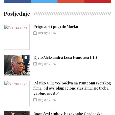
Posljednje
Prigovori i pogrde Marku
Avg 07, 2026
Djelo Aleksandra Lesa Ivanovića (III)
Avg 07, 2026
„Vlatko Gilić već počiva na Panteonu svetskog
filma, od ove okupacione vlasti mu i ne treba
grobno mesto“
Avg 07, 2026
Raonićevi stubovi bezakonja: Građanska