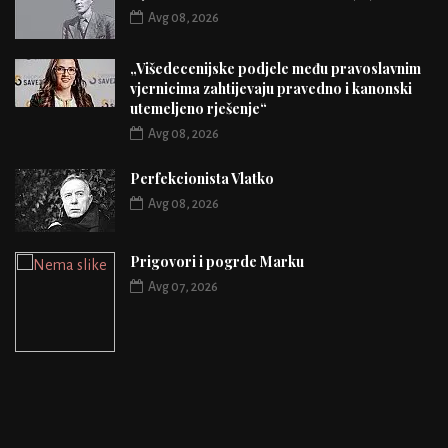
Avg 08, 2026
„Višedecenijske podjele među pravoslavnim
vjernicima zahtijevaju pravedno i kanonski
utemeljeno rješenje“
Avg 08, 2026
Perfekcionista Vlatko
Avg 08, 2026
Prigovori i pogrde Marku
Avg 07, 2026