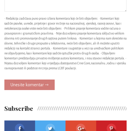
• Redakcija zadržava puno pravo izbora komentara koji će biti objavljeni. • Komentari koji
sadrže psovke, uvrede, prijetnje i govor mržnje na nacionalnoj, vjerskoj, rasnoj osnovi, kao i
netolerancija svake vrste neće biti objavljeni. • Prilikom pisanje komentara vodite računa o
pravopisnim i gramatičkim pravilima. • Nije dozvoljeno pisanje komentara isključivo velikim
slovima niti promovisanje drugih sajtova putem linkova. • Komentari u kojima nam skrećete na
slovne, tehničke i druge propuste u tekstovima, neće biti objavljeni, ali ih možete uputiti
redakciji na kontakt stranici portala. • Komentare i sugestije u vezi sa uređivačkom politikom
ne objavljujemo, kao i komentare koji sadrže optužbe protiv drugih osoba. • Objavljeni
komentari predstavljaju privatno mišljenje autora komentara, i nisu stavovi redakcije portala. •
Nijesu dozvoljeni komentari koji vrijedjaju dostojanstvo Crne Gore,nacionalnu ,rodnu i vjersku
ravnopravnost ili podstice mrznja prema LGBT poulaciji.
Unesite komentar ⇾
Subscribe