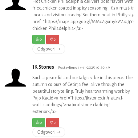
Hot Chicken Philadelphia delivers bold flavors with cr
fried chicken coated in spicy seasoning. It’s a must-try 
locals and visitors craving Southern heat in Philly style
href="https://maps.app.goo.gl/MMcZgxmykVVuUJjY9"
chicken Philadelphia</a>
👍
0
👎
0
Odgovori ⇾
JK Stones
Postavljeno 17-11-2025 10:50:49
Such a peaceful and nostalgic vibe in this piece. The
autumn colours of Cetinja feel alive through the
beautiful storytelling. Truly heartwarming work by
Pajo Kadić.<a href="https://jkstones.in/natural-
wall-claddings/">natural stone cladding
exterior</a>
👍
0
👎
0
Odgovori ⇾