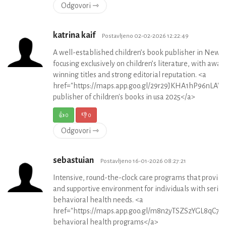
Odgovori ⇾
katrina kaif
Postavljeno 02-02-2026 12:22:49
A well-established children’s book publisher in New 
focusing exclusively on children’s literature, with awar
winning titles and strong editorial reputation. <a
href="https://maps.app.goo.gl/29r29JKHA1hP96nLA">
publisher of children's books in usa 2025</a>
👍
0
👎
0
Odgovori ⇾
sebastuian
Postavljeno 16-01-2026 08:27:21
Intensive, round-the-clock care programs that provide
and supportive environment for individuals with seriou
behavioral health needs. <a
href="https://maps.app.goo.gl/m8n2yTSZSzYGL8qC7">
behavioral health programs</a>