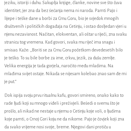
jeziku, istoriji i duhu. Sakuplja knjige, članke, novine sve što čuva
identitet, jer zna da bez śećanja nema ni naroda. Pamti Pajo i
lijepe i teške dane u borbi za Crnu Goru, bio je svjedok mnogih
društvenih i političkih događaja na Cetinju, i ostao dosljedan vjeri u
njenu nezavisnost. Načitan, elokventan, ali oštar u riječi, zna svaku
stranicu tog vremena. Kad govori, svaka mu riječ ima snagu i
smisao. Kaže: „Boriti se za Crnu Goru početkom devedesetih bilo
je teško. To su bile borbe za ime, crkvu, jezik, za dušu zemlje.
Velika energija je tada gorjela, naročito među mladima. Na
mlađima svijet ostaje. Nikada se nijesam kolebao znao sam đe mi
je put.“
Dok ispija svoju prvu ritualnu kafu, govori smireno, onako kako to
rade ljudi koji su mnogo viđeli i preživjeli. Beśedi o svemu što je
prošlo, ali nikad ne nestaje u njemu o Cetinju koje voli, o ljudima
koje pamti, o Crnoj Gori koju ne da nikome. Pajo je čovjek koji zna
da svako vrijeme nosi svoje, breme. Njegovi dani protiču u