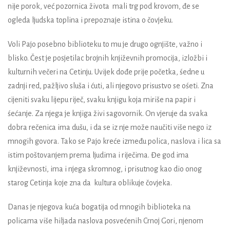
nije porok, već pozornica života mali trg pod krovom, đe se
ogleda ljudska toplina i prepoznaje istina o čovjeku.
Voli Pajo posebno biblioteku to mu je drugo ognjište, važno i
blisko. Čest je posjetilac brojnih književnih promocija, izložbi i
kulturnih večeri na Cetinju. Uvijek dođe prije početka, śedne u
zadnji red, pažljivo sluša i ćuti, ali njegovo prisustvo se ośeti. Zna
cijeniti svaku lijepu riječ, svaku knjigu koja miriše na papir i
śećanje. Za njega je knjiga živi sagovornik. On vjeruje da svaka
dobra rečenica ima dušu, i da se iz nje može naučiti više nego iz
mnogih govora. Tako se Pajo kreće između polica, naslova i lica sa
istim poštovanjem prema ljudima i riječima. Đe god ima
književnosti, ima i njega skromnog, i prisutnog kao dio onog
starog Cetinja koje zna da kultura oblikuje čovjeka.
Danas je njegova kuća bogatija od mnogih biblioteka na
policama više hiljada naslova posvećenih Crnoj Gori, njenom