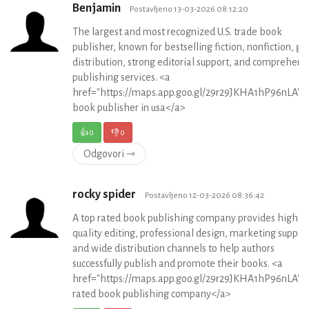
Benjamin
Postavljeno 13-03-2026 08:12:20
The largest and most recognized U.S. trade book
publisher, known for bestselling fiction, nonfiction, gl
distribution, strong editorial support, and comprehens
publishing services. <a
href="https://maps.app.goo.gl/29r29JKHA1hP96nLA">
book publisher in usa</a>
👍
0
👎
0
Odgovori ⇾
rocky spider
Postavljeno 12-03-2026 08:36:42
A top rated book publishing company provides high-
quality editing, professional design, marketing support
and wide distribution channels to help authors
successfully publish and promote their books. <a
href="https://maps.app.goo.gl/29r29JKHA1hP96nLA">
rated book publishing company</a>