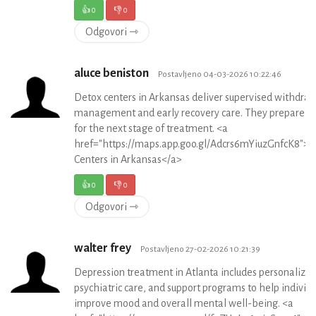
👍
0
👎
0
Odgovori ⇾
aluce beniston
Postavljeno 04-03-2026 10:22:46
Detox centers in Arkansas deliver supervised withdra
management and early recovery care. They prepare cl
for the next stage of treatment. <a
href="https://maps.app.goo.gl/Adcrs6mYiuzGnfcK8">
Centers in Arkansas</a>
👍
0
👎
0
Odgovori ⇾
walter frey
Postavljeno 27-02-2026 10:21:39
Depression treatment in Atlanta includes personalized
psychiatric care, and support programs to help individ
improve mood and overall mental well-being. <a