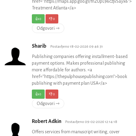
href="https://maps.app.goo.gl/fnZUpL96czjvSayx6">D
Treatment Atlanta</a>
👍
0
👎
0
Odgovori ⇾
Sharib
Postavljeno 18-02-2026 09:46:31
Publishing companies offering installment-based
payment options. Makes professional publishing
more affordable for authors. <a
href="https://thepulphousepublishing.com">book
publishing with payment plan USA</a>
👍
0
👎
0
Odgovori ⇾
Robert Adkin
Postavljeno 09-02-2026 12:14:18
Offers services from manuscript writing, cover