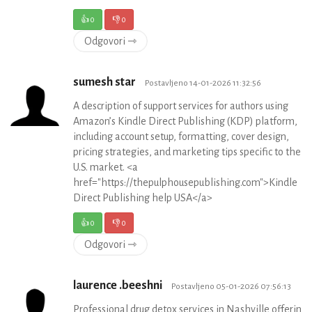
👍
0
👎
0
Odgovori ⇾
sumesh star
Postavljeno 14-01-2026 11:32:56
A description of support services for authors using
Amazon’s Kindle Direct Publishing (KDP) platform,
including account setup, formatting, cover design,
pricing strategies, and marketing tips specific to the
U.S. market. <a
href="https://thepulphousepublishing.com">Kindle
Direct Publishing help USA</a>
👍
0
👎
0
Odgovori ⇾
laurence .beeshni
Postavljeno 05-01-2026 07:56:13
Professional drug detox services in Nashville offering 