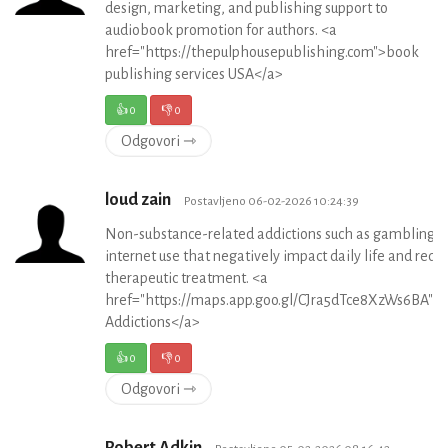
design, marketing, and publishing support to
audiobook promotion for authors. <a
href="https://thepulphousepublishing.com">book
publishing services USA</a>
👍
0
👎
0
Odgovori ⇾
loud zain
Postavljeno 06-02-2026 10:24:39
Non-substance-related addictions such as gambling, 
internet use that negatively impact daily life and requi
therapeutic treatment. <a
href="https://maps.app.goo.gl/CJra5dTce8XzWs6BA">
Addictions</a>
👍
0
👎
0
Odgovori ⇾