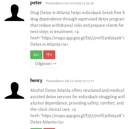
peter
Postavljeno 09-12-2025 13:25:52
Drug Detox in Atlanta helps individuals break free fr
drug dependence through supervised detox programs
that reduce withdrawal risks and prepare clients for t
next steps in treatment. <a
href="https://maps.app.goo.gl/f7jLU7mfE3r8Va5e8">D
Detox in Atlanta</a>
👍
0
👎
0
Odgovori ⇾
henry
Postavljeno 08-12-2025 07:17:11
Alcohol Detox Atlanta offers structured and medically
assisted detox services for individuals struggling with
alcohol dependence, providing safety, comfort, and r
the-clock clinical care. <a
href="https://maps.app.goo.gl/f7jLU7mfE3r8Va5e8">A
Detox Atlanta</a>