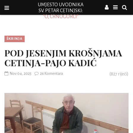
UMJESTO UVODNIKA
SV. PETAR CETINJSKI:
"O, CRNOGORCI"
ŠKRINJA
POD JESENJIM KROŠNJAMA
CETINJA-PAJO KADIĆ
Nov 04, 2025
26 Komentara
(
827
riječi)