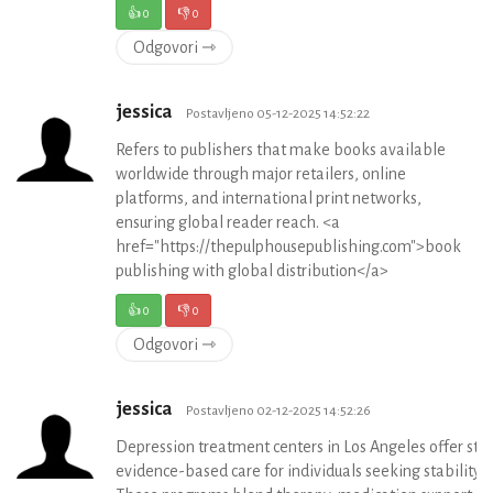
👍
0
👎
0
Odgovori ⇾
jessica
Postavljeno 05-12-2025 14:52:22
Refers to publishers that make books available
worldwide through major retailers, online
platforms, and international print networks,
ensuring global reader reach. <a
href="https://thepulphousepublishing.com">book
publishing with global distribution</a>
👍
0
👎
0
Odgovori ⇾
jessica
Postavljeno 02-12-2025 14:52:26
Depression treatment centers in Los Angeles offer stru
evidence-based care for individuals seeking stability an