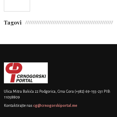
Tagovi
Ulica Mitra Bakića 22
Podgorica, Crna Gora
(+382) 69-155-231
PIB:
11058809
Kontaktirajte nas
cg@crnogorskiportal.me