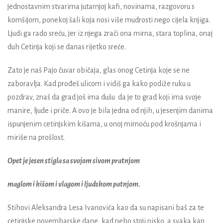
jednostavnim stvarima jutarnjoj kafi, novinama, razgovoru s
komšijom, ponekoj šali koja nosi više mudrosti nego cijela knjiga.
Ljudi ga rado sreću, jer iz njega zrači ona mirna, stara toplina, onaj
duh Cetinja koji se danas rijetko sreće.
Zato je naš Pajo čuvar običaja, glas onog Cetinja koje se ne
zaboravlja. Kad prođeš ulicom i vidiš ga kako podiže ruku u
pozdrav, znaš da grad još ima dušu da je to grad koji ima svoje
manire, ljude i priče. A ovo je bila jedna od njih, u jesenjim danima
ispunjenim cetinjskim kišama, u onoj mirnoću pod krošnjama i
miriše na prošlost.
Opet je jesen stigla sa svojom sivom pratnjom
maglom i kišom i vlagom i ljudskom patnjom.
Stihovi Aleksandra Lesa Ivanovića kao da su napisani baš za te
cetinjske novembarske dane, kad nebo stoji nisko, a svaka kap