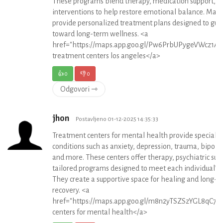
These programs blend therapy, medication support, an
interventions to help restore emotional balance. Many
provide personalized treatment plans designed to gui
toward long-term wellness. <a
href="https://maps.app.goo.gl/Pw6PrbUPygeVWcz1A"
treatment centers los angeles</a>
👍
0
👎
0
Odgovori ⇾
jhon
Postavljeno 01-12-2025 14:35:33
Treatment centers for mental health provide specializ
conditions such as anxiety, depression, trauma, bipolar
and more. These centers offer therapy, psychiatric sup
tailored programs designed to meet each individual’s 
They create a supportive space for healing and long-t
recovery. <a
href="https://maps.app.goo.gl/m8n2yTSZSzYGL8qC7"
centers for mental health</a>