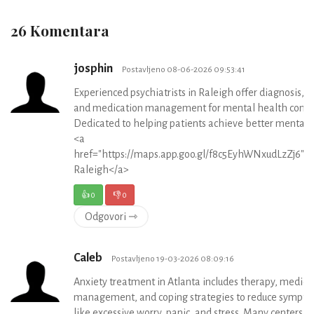
26 Komentara
josphin
Postavljeno 08-06-2026 09:53:41
Experienced psychiatrists in Raleigh offer diagnosis, 
and medication management for mental health condit
Dedicated to helping patients achieve better mental 
<a
href="https://maps.app.goo.gl/f8c5EyhWNxudLzZj6">P
Raleigh</a>
👍
0
👎
0
Odgovori ⇾
Caleb
Postavljeno 19-03-2026 08:09:16
Anxiety treatment in Atlanta includes therapy, medica
management, and coping strategies to reduce sympt
like excessive worry, panic, and stress. Many centers