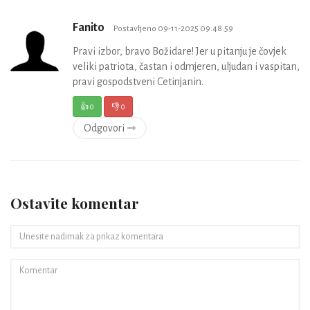
Fanito
Postavljeno 09-11-2025 09:48:59
Pravi izbor, bravo Božidare! Jer u pitanju je čovjek
veliki patriota, častan i odmjeren, uljudan i vaspitan,
pravi gospodstveni Cetinjanin.
👍
0
👎
0
Odgovori ⇾
Ostavite komentar