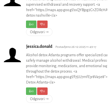
supervised withdrawal and recovery support. <a
href="https://maps.app.goo.gl/ssQYBjpg2G1ZDRcHA">
detox nashville</a>
👍
0
👎
0
Odgovori ⇾
jessica.donald
Postavljeno 26-12-2025 11:49:17
Alcohol detox Atlanta programs offer specialized care 
safely manage alcohol withdrawal. Medical professio
provide monitoring, medications, and emotional supp
throughout the detox process. <a
href="https://maps.app.goo.gl/f7jLU7mfE3r8Va5e8">A
Detox Atlanta</a>
👍
0
👎
0
Odgovori ⇾