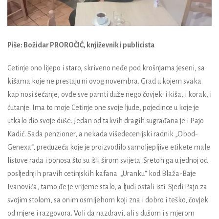
Piše: Božidar PROROČIĆ, književnik i publicista
Cetinje ono lijepo i staro, skriveno neđe pod krošnjama jeseni, sa
kišama koje ne prestaju ni ovog novembra. Grad u kojem svaka
kap nosi śećanje, ovđe sve pamti duže nego čovjek i kiša, i korak, i
ćutanje. Ima to moje Cetinje one svoje ljude, pojedince u koje je
utkalo dio svoje duše. Jedan od takvih dragih sugrađana je i Pajo
Kadić. Sada penzioner, a nekada višedecenijski radnik „Obod-
Genexa“, preduzeća koje je proizvodilo samoljepljive etikete male
listove rada i ponosa što su išli širom svijeta. Sretoh ga u jednoj od
posljednjih pravih cetinjskih kafana „Uranku“ kod Blaža-Baje
Ivanovića, tamo đe je vrijeme stalo, a ljudi ostali isti. Sjedi Pajo za
svojim stolom, sa onim osmijehom koji zna i dobro i teško, čovjek
od mjere i razgovora. Voli da nazdravi, ali s dušom i s mjerom