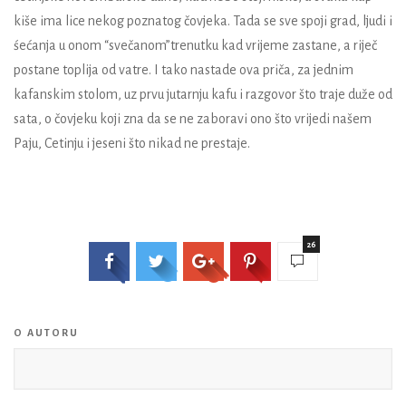
kiše ima lice nekog poznatog čovjeka. Tada se sve spoji grad, ljudi i
śećanja u onom “svečanom”trenutku kad vrijeme zastane, a riječ
postane toplija od vatre. I tako nastade ova priča, za jednim
kafanskim stolom, uz prvu jutarnju kafu i razgovor što traje duže od
sata, o čovjeku koji zna da se ne zaboravi ono što vrijedi našem
Paju, Cetinju i jeseni što nikad ne prestaje.
26
O AUTORU