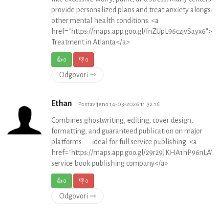
provide personalized plans and treat anxiety alongsid
other mental health conditions. <a
href="https://maps.app.goo.gl/fnZUpL96czjvSayx6">A
Treatment in Atlanta</a>
👍
0
👎
0
Odgovori ⇾
Ethan
Postavljeno 14-03-2026 11:32:16
Combines ghostwriting, editing, cover design,
formatting, and guaranteed publication on major
platforms — ideal for full service publishing. <a
href="https://maps.app.goo.gl/29r29JKHA1hP96nLA">f
service book publishing company</a>
👍
0
👎
0
Odgovori ⇾