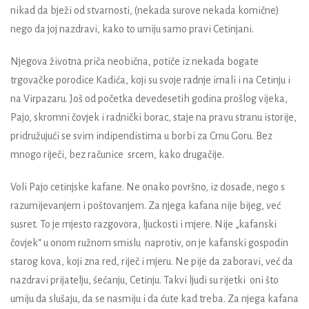
nikad da bježi od stvarnosti, (nekada surove nekada komične)
nego da joj nazdravi, kako to umiju samo pravi Cetinjani.
Njegova životna priča neobična, potiče iz nekada bogate
trgovačke porodice Kadića, koji su svoje radnje imali i na Cetinju i
na Virpazaru. Još od početka devedesetih godina prošlog vijeka,
Pajo, skromni čovjek i radnički borac, staje na pravu stranu istorije,
pridružujući se svim indipendistima u borbi za Crnu Goru. Bez
mnogo riječi, bez računice srcem, kako drugačije.
Voli Pajo cetinjske kafane. Ne onako površno, iz dosade, nego s
razumijevanjem i poštovanjem. Za njega kafana nije bijeg, već
susret. To je mjesto razgovora, ljuckosti i mjere. Nije „kafanski
čovjek“ u onom ružnom smislu naprotiv, on je kafanski gospodin
starog kova, koji zna red, riječ i mjeru. Ne pije da zaboravi, već da
nazdravi prijatelju, śećanju, Cetinju. Takvi ljudi su rijetki oni što
umiju da slušaju, da se nasmiju i da ćute kad treba. Za njega kafana