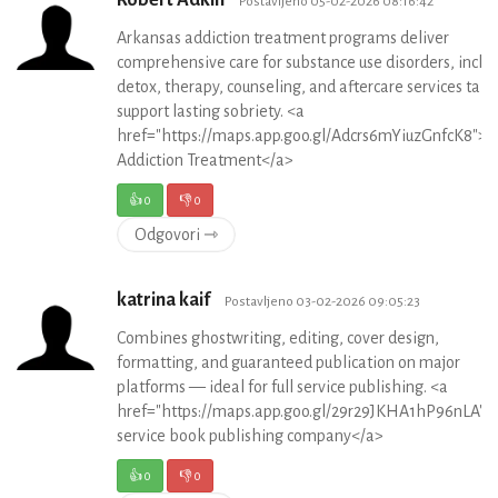
Robert Adkin
Postavljeno 05-02-2026 08:16:42
Arkansas addiction treatment programs deliver
comprehensive care for substance use disorders, inclu
detox, therapy, counseling, and aftercare services tail
support lasting sobriety. <a
href="https://maps.app.goo.gl/Adcrs6mYiuzGnfcK8">A
Addiction Treatment</a>
👍
0
👎
0
Odgovori ⇾
katrina kaif
Postavljeno 03-02-2026 09:05:23
Combines ghostwriting, editing, cover design,
formatting, and guaranteed publication on major
platforms — ideal for full service publishing. <a
href="https://maps.app.goo.gl/29r29JKHA1hP96nLA">f
service book publishing company</a>
👍
0
👎
0