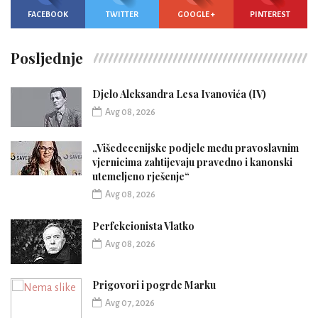
FACEBOOK
TWITTER
GOOGLE +
PINTEREST
Posljednje
Djelo Aleksandra Lesa Ivanovića (IV)
Avg 08, 2026
„Višedecenijske podjele među pravoslavnim
vjernicima zahtijevaju pravedno i kanonski
utemeljeno rješenje“
Avg 08, 2026
Perfekcionista Vlatko
Avg 08, 2026
Prigovori i pogrde Marku
Avg 07, 2026