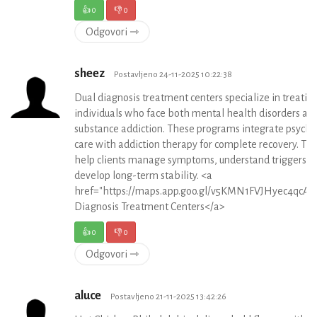
👍
0
👎
0
Odgovori ⇾
sheez
Postavljeno 24-11-2025 10:22:38
Dual diagnosis treatment centers specialize in treatin
individuals who face both mental health disorders an
substance addiction. These programs integrate psychia
care with addiction therapy for complete recovery. Th
help clients manage symptoms, understand triggers, 
develop long-term stability. <a
href="https://maps.app.goo.gl/v5KMN1FVJHyec4qcA"
Diagnosis Treatment Centers</a>
👍
0
👎
0
Odgovori ⇾
aluce
Postavljeno 21-11-2025 13:42:26