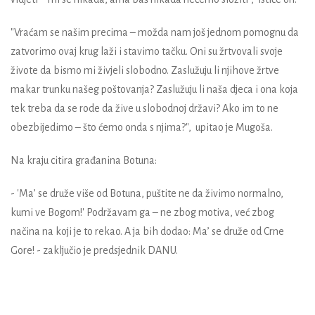
"Vraćam se našim precima – možda nam još jednom pomognu da
zatvorimo ovaj krug laži i stavimo tačku. Oni su žrtvovali svoje
živote da bismo mi živjeli slobodno. Zaslužuju li njihove žrtve
makar trunku našeg poštovanja? Zaslužuju li naša djeca i ona koja
tek treba da se rode da žive u slobodnoj državi? Ako im to ne
obezbijedimo – što ćemo onda s njima?", upitao je Mugoša.
Na kraju citira građanina Botuna:
- 'Ma’ se druže više od Botuna, puštite ne da živimo normalno,
kumi ve Bogom!' Podržavam ga – ne zbog motiva, već zbog
načina na koji je to rekao. A ja bih dodao: Ma’ se druže od Crne
Gore! - zaključio je predsjednik DANU.