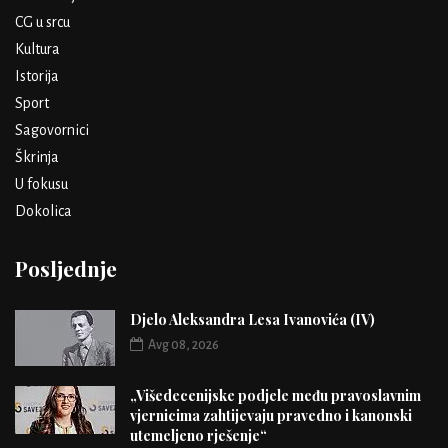
CG u srcu
Kultura
Istorija
Sport
Sagovornici
Škrinja
U fokusu
Dokolica
Posljednje
Djelo Aleksandra Lesa Ivanovića (IV)
Avg 08, 2026
„Višedecenijske podjele među pravoslavnim
vjernicima zahtijevaju pravedno i kanonski
utemeljeno rješenje“