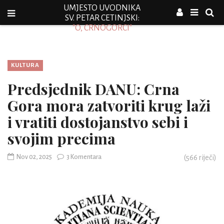
UMJESTO UVODNIKA
SV. PETAR CETINJSKI:
"O, CRNOGORCI"
KULTURA
Predsjednik DANU: Crna
Gora mora zatvoriti krug laži
i vratiti dostojanstvo sebi i
svojim precima
Nov 02, 2025
3 Komentara
(
566
riječi)