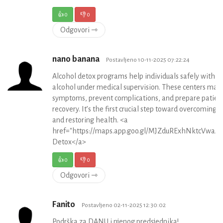
👍
0
👎
0
Odgovori ⇾
nano banana
Postavljeno 10-11-2025 07:22:24
Alcohol detox programs help individuals safely withd
alcohol under medical supervision. These centers ma
symptoms, prevent complications, and prepare patient
recovery. It’s the first crucial step toward overcoming 
and restoring health. <a
href="https://maps.app.goo.gl/MJZduRExhNktcVwaA"
Detox</a>
👍
0
👎
0
Odgovori ⇾
Fanito
Postavljeno 02-11-2025 12:30:02
Podrška za DANU i njenog predsjednika!