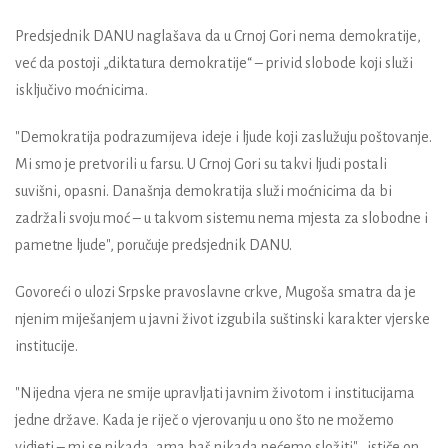
Predsjednik DANU naglašava da u Crnoj Gori nema demokratije,
već da postoji „diktatura demokratije“ – privid slobode koji služi
isključivo moćnicima.
"Demokratija podrazumijeva ideje i ljude koji zaslužuju poštovanje.
Mi smo je pretvorili u farsu. U Crnoj Gori su takvi ljudi postali
suvišni, opasni. Današnja demokratija služi moćnicima da bi
zadržali svoju moć – u takvom sistemu nema mjesta za slobodne i
pametne ljude", poručuje predsjednik DANU.
Govoreći o ulozi Srpske pravoslavne crkve, Mugoša smatra da je
njenim miješanjem u javni život izgubila suštinski karakter vjerske
institucije.
"Nijedna vjera ne smije upravljati javnim životom i institucijama
jedne države. Kada je riječ o vjerovanju u ono što ne možemo
vidjeti – mi se nikada, ama baš nikada nećemo složiti", ističe on.