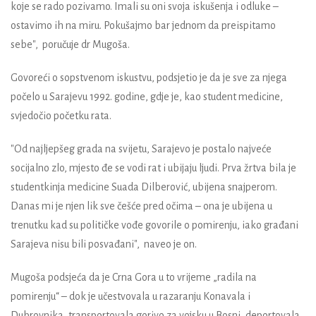
koje se rado pozivamo. Imali su oni svoja iskušenja i odluke –
ostavimo ih na miru. Pokušajmo bar jednom da preispitamo
sebe", poručuje dr Mugoša.
Govoreći o sopstvenom iskustvu, podsjetio je da je sve za njega
počelo u Sarajevu 1992. godine, gdje je, kao student medicine,
svjedočio početku rata.
"Od najljepšeg grada na svijetu, Sarajevo je postalo najveće
socijalno zlo, mjesto đe se vodi rat i ubijaju ljudi. Prva žrtva bila je
studentkinja medicine Suada Dilberović, ubijena snajperom.
Danas mi je njen lik sve češće pred očima – ona je ubijena u
trenutku kad su političke vođe govorile o pomirenju, iako građani
Sarajeva nisu bili posvađani", naveo je on.
Mugoša podsjeća da je Crna Gora u to vrijeme „radila na
pomirenju“ – dok je učestvovala u razaranju Konavala i
Dubrovnika, transportovala gorivo za vojsku u Bosni, deportovala