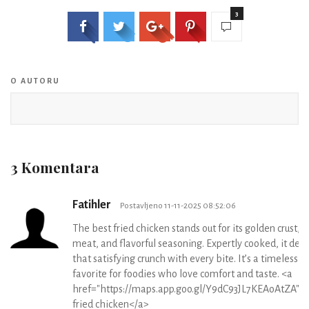
3
O AUTORU
3 Komentara
Fatihler
Postavljeno 11-11-2025 08:52:06
The best fried chicken stands out for its golden crust, ju
meat, and flavorful seasoning. Expertly cooked, it deli
that satisfying crunch with every bite. It’s a timeless
favorite for foodies who love comfort and taste. <a
href="https://maps.app.goo.gl/Y9dC93JL7KEAoAtZA">
fried chicken</a>