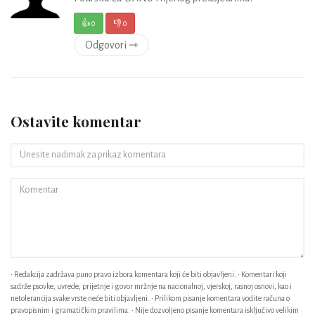
👍
0
👎
0
Odgovori ⇾
Ostavite komentar
• Redakcija zadržava puno pravo izbora komentara koji će biti objavljeni. • Komentari koji
sadrže psovke, uvrede, prijetnje i govor mržnje na nacionalnoj, vjerskoj, rasnoj osnovi, kao i
netolerancija svake vrste neće biti objavljeni. • Prilikom pisanje komentara vodite računa o
pravopisnim i gramatičkim pravilima. • Nije dozvoljeno pisanje komentara isključivo velikim