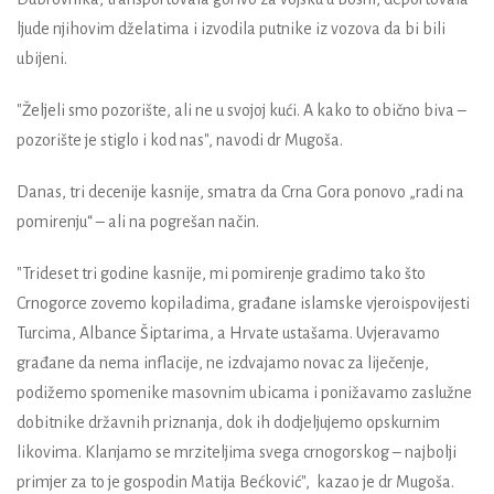
ljude njihovim dželatima i izvodila putnike iz vozova da bi bili
ubijeni.
"Željeli smo pozorište, ali ne u svojoj kući. A kako to obično biva –
pozorište je stiglo i kod nas", navodi dr Mugoša.
Danas, tri decenije kasnije, smatra da Crna Gora ponovo „radi na
pomirenju“ – ali na pogrešan način.
"Trideset tri godine kasnije, mi pomirenje gradimo tako što
Crnogorce zovemo kopiladima, građane islamske vjeroispovijesti
Turcima, Albance Šiptarima, a Hrvate ustašama. Uvjeravamo
građane da nema inflacije, ne izdvajamo novac za liječenje,
podižemo spomenike masovnim ubicama i ponižavamo zaslužne
dobitnike državnih priznanja, dok ih dodjeljujemo opskurnim
likovima. Klanjamo se mrziteljima svega crnogorskog – najbolji
primjer za to je gospodin Matija Bećković", kazao je dr Mugoša.