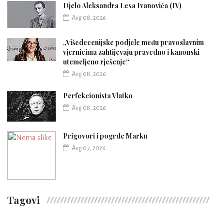
Djelo Aleksandra Lesa Ivanovića (IV)
Avg 08, 2026
„Višedecenijske podjele među pravoslavnim
vjernicima zahtijevaju pravedno i kanonski
utemeljeno rješenje“
Avg 08, 2026
Perfekcionista Vlatko
Avg 08, 2026
Prigovori i pogrde Marku
Avg 07, 2026
Tagovi