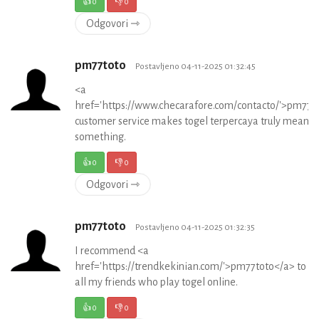
👍
0
👎
0
Odgovori ⇾
pm77toto
Postavljeno 04-11-2025 01:32:45
<a
href='https://www.checarafore.com/contacto/'>pm77t
customer service makes togel terpercaya truly mean
something.
👍
0
👎
0
Odgovori ⇾
pm77toto
Postavljeno 04-11-2025 01:32:35
I recommend <a
href='https://trendkekinian.com/'>pm77toto</a> to
all my friends who play togel online.
👍
0
👎
0