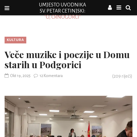
UMJESTO UVODNIKA
SV. PETAR CETINJSKI:
"O, CRNOGORCI"
KULTURA
Veče muzike i poezije u Domu
starih u Podgorici
Okt 19, 2025
12 Komentara
(
209
riječi)