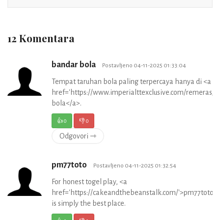
12 Komentara
bandar bola
Postavljeno 04-11-2025 01:33:04
Tempat taruhan bola paling terpercaya hanya di <a
href='https://www.imperialttexclusive.com/remeras/'
bola</a>.
👍
0
👎
0
Odgovori ⇾
pm77toto
Postavljeno 04-11-2025 01:32:54
For honest togel play, <a
href='https://cakeandthebeanstalk.com/'>pm77toto<
is simply the best place.