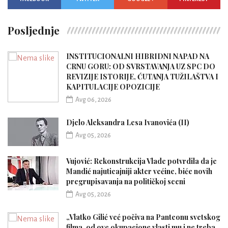
Posljednje
INSTITUCIONALNI HIBRIDNI NAPAD NA
CRNU GORU: OD SVRSTAVANJA UZ SPC DO
REVIZIJE ISTORIJE, ĆUTANJA TUŽILAŠTVA I
KAPITULACIJE OPOZICIJE
Avg 06, 2026
Djelo Aleksandra Lesa Ivanovića (II)
Avg 05, 2026
Vujović: Rekonstrukcija Vlade potvrdila da je
Mandić najuticajniji akter većine, biće novih
pregrupisavanja na političkoj sceni
Avg 05, 2026
„Vlatko Gilić već počiva na Panteonu svetskog
filma, od ove okupacione vlasti mu i ne treba