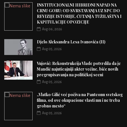
INSTITUCIONALNI HIBRIDNI NAPAD NA
CRNU GORU: OD SVRSTAVANJA UZ SPC DO
REVIZIJE ISTORIJE, ĆUTANJA TUŽILAŠTVA I
KAPITULACIJE OPOZICIJE
Avg 06, 2026
Djelo Aleksandra Lesa Ivanovića (II)
Avg 05, 2026
Vujović: Rekonstrukcija Vlade potvrdila da je
Mandić najuticajniji akter većine, biće novih
pregrupisavanja na političkoj sceni
Avg 05, 2026
„Vlatko Gilić već počiva na Panteonu svetskog
filma, od ove okupacione vlasti mu i ne treba
grobno mesto“
Avg 05, 2026