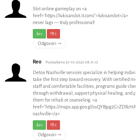
Slot online gameplay on <a
href='https://lukisanslot.it.com/'>lukisanslot</a>
never lags — truly professional!
👍
0
👎
0
Odgovori ⇾
Reo
Postavljeno 27-10-2025 08:31:15
Detox Nashville services specialize in helping individu
take the first step toward recovery. With certified med
staff and comfortable facilities, programs guide client
through withdrawal, support physical healing, and pr
them for rehab or counseling. <a
href="https://maps.app.goo.gl/ssQYBjpg2G1ZDRcHA">
nashville</a>
👍
0
👎
0
Odgovori ⇾