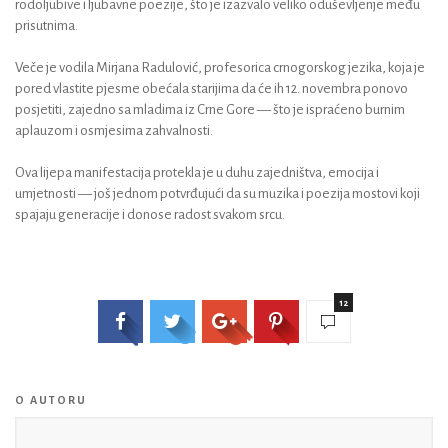
rodoljubive i ljubavne poezije, što je izazvalo veliko oduševljenje među
prisutnima.
Veče je vodila Mirjana Radulović, profesorica crnogorskog jezika, koja je
pored vlastite pjesme obećala starijima da će ih 12. novembra ponovo
posjetiti, zajedno sa mladima iz Crne Gore — što je ispraćeno burnim
aplauzom i osmjesima zahvalnosti.
Ova lijepa manifestacija protekla je u duhu zajedništva, emocija i
umjetnosti — još jednom potvrđujući da su muzika i poezija mostovi koji
spajaju generacije i donose radost svakom srcu.
12
O AUTORU