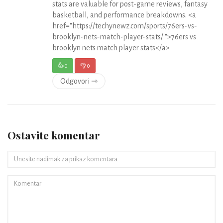
stats are valuable for post-game reviews, fantasy
basketball, and performance breakdowns. <a
href="https://techynewz.com/sports/76ers-vs-
brooklyn-nets-match-player-stats/ ">76ers vs
brooklyn nets match player stats</a>
👍
0
👎
0
Odgovori ⇾
Ostavite komentar