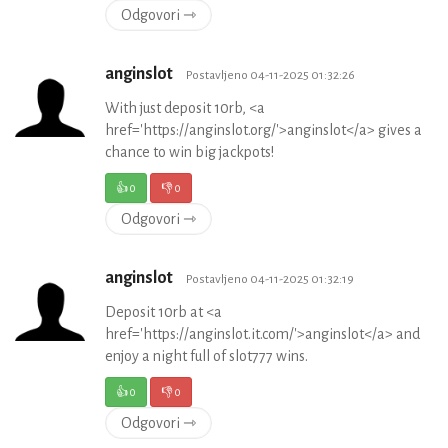
Odgovori ⇾
anginslot
Postavljeno 04-11-2025 01:32:26
With just deposit 10rb, <a
href='https://anginslot.org/'>anginslot</a> gives a
chance to win big jackpots!
👍
0
👎
0
Odgovori ⇾
anginslot
Postavljeno 04-11-2025 01:32:19
Deposit 10rb at <a
href='https://anginslot.it.com/'>anginslot</a> and
enjoy a night full of slot777 wins.
👍
0
👎
0
Odgovori ⇾