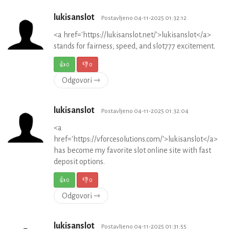
lukisanslot
Postavljeno 04-11-2025 01:32:12
<a href='https://lukisanslot.net/'>lukisanslot</a>
stands for fairness, speed, and slot777 excitement.
👍
0
👎
0
Odgovori ⇾
lukisanslot
Postavljeno 04-11-2025 01:32:04
<a
href='https://vforcesolutions.com/'>lukisanslot</a>
has become my favorite slot online site with fast
deposit options.
👍
0
👎
0
Odgovori ⇾
lukisanslot
Postavljeno 04-11-2025 01:31:55