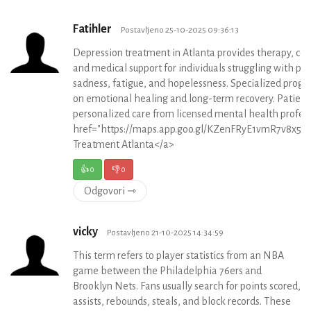
Fatihler
Postavljeno 25-10-2025 09:36:13
Depression treatment in Atlanta provides therapy, cou
and medical support for individuals struggling with per
sadness, fatigue, and hopelessness. Specialized progr
on emotional healing and long-term recovery. Patient
personalized care from licensed mental health profess
href="https://maps.app.goo.gl/KZenFRyE1vmR7v8x5"
Treatment Atlanta</a>
👍
0
👎
0
Odgovori ⇾
vicky
Postavljeno 21-10-2025 14:34:59
This term refers to player statistics from an NBA
game between the Philadelphia 76ers and
Brooklyn Nets. Fans usually search for points scored,
assists, rebounds, steals, and block records. These