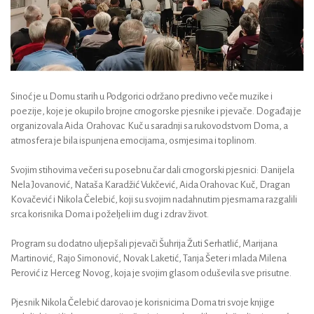
Sinoć je u Domu starih u Podgorici održano predivno veče muzike i
poezije, koje je okupilo brojne crnogorske pjesnike i pjevače. Događaj je
organizovala Aida Orahovac Kuč u saradnji sa rukovodstvom Doma, a
atmosfera je bila ispunjena emocijama, osmjesima i toplinom.
Svojim stihovima večeri su posebnu čar dali crnogorski pjesnici: Danijela
Nela Jovanović, Nataša Karadžić Vukčević, Aida Orahovac Kuč, Dragan
Kovačević i Nikola Čelebić, koji su svojim nadahnutim pjesmama razgalili
srca korisnika Doma i poželjeli im dug i zdrav život.
Program su dodatno uljepšali pjevači Šuhrija Žuti Serhatlić, Marijana
Martinović, Rajo Simonović, Novak Laketić, Tanja Šeter i mlada Milena
Perović iz Herceg Novog, koja je svojim glasom oduševila sve prisutne.
Pjesnik Nikola Čelebić darovao je korisnicima Doma tri svoje knjige