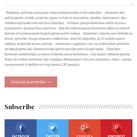
• Redakcija zadržava puno pravo izbora komentara koji će biti objavljeni. • Komentari koji
sadrže psovke, uvrede, prijetnje i govor mržnje na nacionalnoj, vjerskoj, rasnoj osnovi, kao i
netolerancija svake vrste neće biti objavljeni. • Prilikom pisanje komentara vodite računa o
pravopisnim i gramatičkim pravilima. • Nije dozvoljeno pisanje komentara isključivo velikim
slovima niti promovisanje drugih sajtova putem linkova. • Komentari u kojima nam skrećete na
slovne, tehničke i druge propuste u tekstovima, neće biti objavljeni, ali ih možete uputiti
redakciji na kontakt stranici portala. • Komentare i sugestije u vezi sa uređivačkom politikom
ne objavljujemo, kao i komentare koji sadrže optužbe protiv drugih osoba. • Objavljeni
komentari predstavljaju privatno mišljenje autora komentara, i nisu stavovi redakcije portala. •
Nijesu dozvoljeni komentari koji vrijedjaju dostojanstvo Crne Gore,nacionalnu ,rodnu i vjersku
ravnopravnost ili podstice mrznja prema LGBT poulaciji.
Unesite komentar ⇾
Subscribe
FACEBOOK
TWITTER
GOOGLE +
PINTEREST