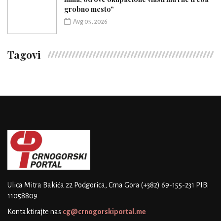
grobno mesto“
Avg 05, 2026
Tagovi
Ulica Mitra Bakića 22
Podgorica, Crna Gora
(+382) 69-155-231
PIB:
11058809
Kontaktirajte nas
cg@crnogorskiportal.me