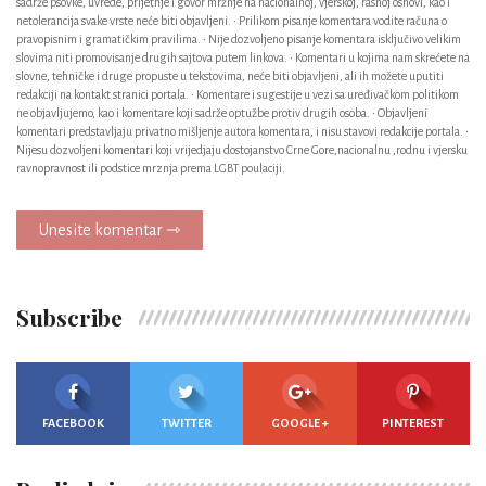
sadrže psovke, uvrede, prijetnje i govor mržnje na nacionalnoj, vjerskoj, rasnoj osnovi, kao i
netolerancija svake vrste neće biti objavljeni. • Prilikom pisanje komentara vodite računa o
pravopisnim i gramatičkim pravilima. • Nije dozvoljeno pisanje komentara isključivo velikim
slovima niti promovisanje drugih sajtova putem linkova. • Komentari u kojima nam skrećete na
slovne, tehničke i druge propuste u tekstovima, neće biti objavljeni, ali ih možete uputiti
redakciji na kontakt stranici portala. • Komentare i sugestije u vezi sa uređivačkom politikom
ne objavljujemo, kao i komentare koji sadrže optužbe protiv drugih osoba. • Objavljeni
komentari predstavljaju privatno mišljenje autora komentara, i nisu stavovi redakcije portala. •
Nijesu dozvoljeni komentari koji vrijedjaju dostojanstvo Crne Gore,nacionalnu ,rodnu i vjersku
ravnopravnost ili podstice mrznja prema LGBT poulaciji.
Unesite komentar ⇾
Subscribe
FACEBOOK
TWITTER
GOOGLE +
PINTEREST