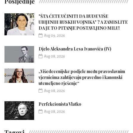
Posljednje
"ŠTA ĆETE UČINITI DA BUDE VIŠE
UBIJENIH RUSKIH VOJNIKA" ? A ZAMISLITE
DA JE TO PITANJE POSTAVLJENO MILU!
Avg 09, 2026
Djelo Aleksandra Lesa Ivanovića (IV)
Avg 08, 2026
„Višedecenijske podjele među pravoslavnim
vjernicima zahtijevaju pravedno i kanonski
utemeljeno rješenje“
Avg 08, 2026
Perfekcionista Vlatko
Avg 08, 2026
Tagovi