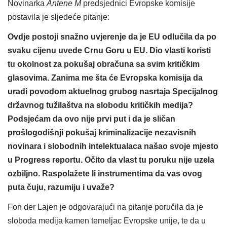
Novinarka
Antene M
predsjednici Evropske komisije
postavila je sljedeće pitanje:
Ovdje postoji snažno uvjerenje da je EU odlučila da po
svaku cijenu uvede Crnu Goru u EU. Dio vlasti koristi
tu okolnost za pokušaj obračuna sa svim kritičkim
glasovima. Zanima me šta će Evropska komisija da
uradi povodom aktuelnog grubog nasrtaja Specijalnog
državnog tužilaštva na slobodu kritičkih medija?
Podsjećam da ovo nije prvi put i da je sličan
prošlogodišnji pokušaj kriminalizacije nezavisnih
novinara i slobodnih intelektualaca našao svoje mjesto
u Progress reportu. Očito da vlast tu poruku nije uzela
ozbiljno. Raspolažete li instrumentima da vas ovog
puta čuju, razumiju i uvaže?
Fon der Lajen je odgovarajući na pitanje poručila da je
sloboda medija kamen temeljac Evropske unije, te da u