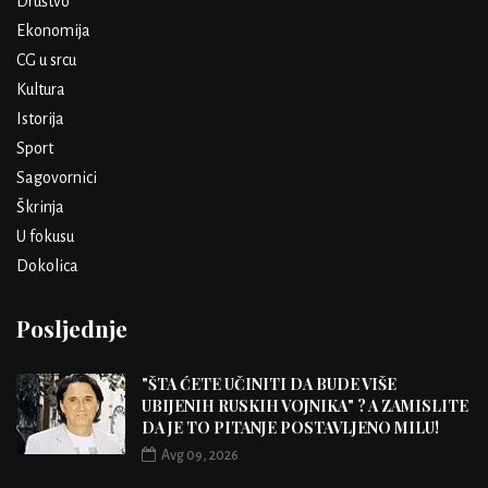
Društvo
Ekonomija
CG u srcu
Kultura
Istorija
Sport
Sagovornici
Škrinja
U fokusu
Dokolica
Posljednje
"ŠTA ĆETE UČINITI DA BUDE VIŠE
UBIJENIH RUSKIH VOJNIKA" ? A ZAMISLITE
DA JE TO PITANJE POSTAVLJENO MILU!
Avg 09, 2026