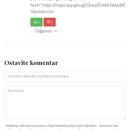
href="https://maps.app.goo.gl/CJra5dTce8XzWs6BA">S
Ideation</a>
👍
0
👎
0
Odgovori ⇾
Ostavite komentar
• Redakcija zadržava puno pravo izbora komentara koji će biti objavljeni. • Komentari koji