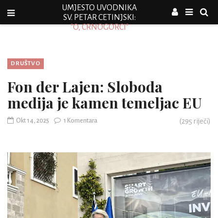
UMJESTO UVODNIKA
SV. PETAR CETINJSKI:
"O, CRNOGORCI"
DRUŠTVO
Fon der Lajen: Sloboda
medija je kamen temeljac EU
Okt 14, 2025
1 Komentara
(
295
riječi)