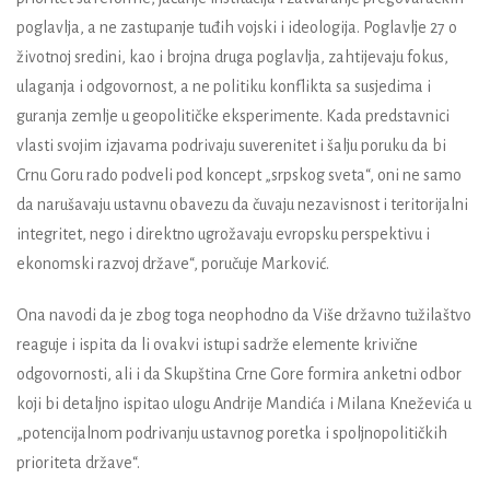
poglavlja, a ne zastupanje tuđih vojski i ideologija. Poglavlje 27 o
životnoj sredini, kao i brojna druga poglavlja, zahtijevaju fokus,
ulaganja i odgovornost, a ne politiku konflikta sa susjedima i
guranja zemlje u geopolitičke eksperimente. Kada predstavnici
vlasti svojim izjavama podrivaju suverenitet i šalju poruku da bi
Crnu Goru rado podveli pod koncept „srpskog sveta“, oni ne samo
da narušavaju ustavnu obavezu da čuvaju nezavisnost i teritorijalni
integritet, nego i direktno ugrožavaju evropsku perspektivu i
ekonomski razvoj države“, poručuje Marković.
Ona navodi da je zbog toga neophodno da Više državno tužilaštvo
reaguje i ispita da li ovakvi istupi sadrže elemente krivične
odgovornosti, ali i da Skupština Crne Gore formira anketni odbor
koji bi detaljno ispitao ulogu Andrije Mandića i Milana Kneževića u
„potencijalnom podrivanju ustavnog poretka i spoljnopolitičkih
prioriteta države“.