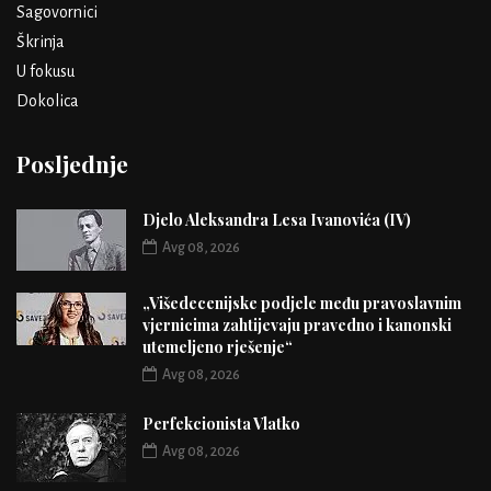
Sagovornici
Škrinja
U fokusu
Dokolica
Posljednje
Djelo Aleksandra Lesa Ivanovića (IV)
Avg 08, 2026
„Višedecenijske podjele među pravoslavnim
vjernicima zahtijevaju pravedno i kanonski
utemeljeno rješenje“
Avg 08, 2026
Perfekcionista Vlatko
Avg 08, 2026