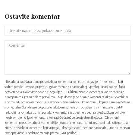
Ostavite komentar
• Redakcija zadržava puno pravo izbora komentara koji će biti objavljeni. • Komentari koji
sadrže psovke, uvrede, prijetnje i govor mržnje na nacionalnoj, vjerskoj, rasnoj osnovi, kao i
netolerancija svake vrste neće biti objavljeni. • Prilikom pisanje komentara vodite računa o
pravopisnim i gramatičkim pravilima. • Nije dozvoljeno pisanje komentara isključivo velikim
slovima niti promovisanje drugih sajtova putem linkova. • Komentari u kojima nam skrećete na
slovne, tehničke i druge propuste u tekstovima, neće biti objavljeni, ali ih možete uputiti
redakciji na kontakt stranici portala. • Komentare i sugestije u vezi sa uređivačkom politikom
ne objavljujemo, kao i komentare koji sadrže optužbe protiv drugih osoba. • Objavljeni
komentari predstavljaju privatno mišljenje autora komentara, i nisu stavovi redakcije portala. •
Nijesu dozvoljeni komentari koji vrijedjaju dostojanstvo Crne Gore,nacionalnu ,rodnu i vjersku
ravnopravnost ili podstice mrznja prema LGBT poulaciji.