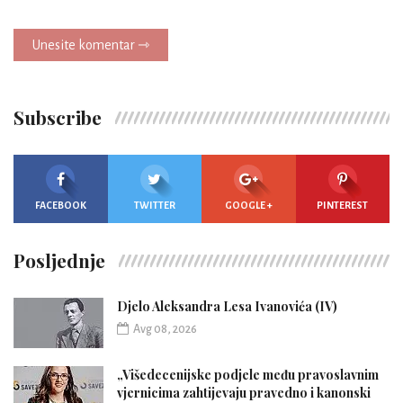
Unesite komentar ⇾
Subscribe
FACEBOOK
TWITTER
GOOGLE +
PINTEREST
Posljednje
Djelo Aleksandra Lesa Ivanovića (IV)
Avg 08, 2026
„Višedecenijske podjele među pravoslavnim
vjernicima zahtijevaju pravedno i kanonski