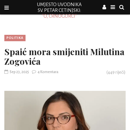
UMJESTO UVODNIKA
SV. PETAR CETINJSKI:
"O, CRNOGORCI"
POLITIKA
Spaić mora smijeniti Milutina
Zogovića
Sep 23, 2025
4 Komentara
(
449
riječi)