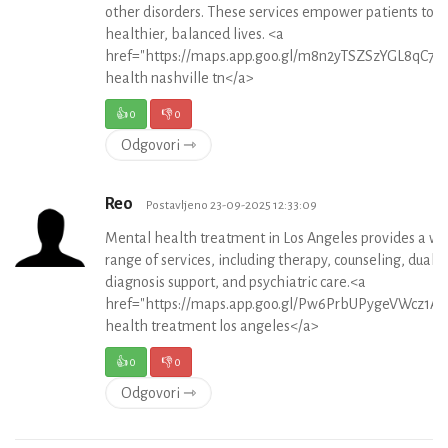
other disorders. These services empower patients to li
healthier, balanced lives. <a
href="https://maps.app.goo.gl/m8n2yTSZSzYGL8qC7"
health nashville tn</a>
👍
0
👎
0
Odgovori ⇾
Reo
Postavljeno 23-09-2025 12:33:09
Mental health treatment in Los Angeles provides a wi
range of services, including therapy, counseling, dual
diagnosis support, and psychiatric care.<a
href="https://maps.app.goo.gl/Pw6PrbUPygeVWcz1A"
health treatment los angeles</a>
👍
0
👎
0
Odgovori ⇾