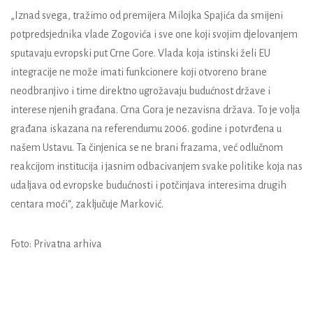
„Iznad svega, tražimo od premijera Milojka Spajića da smijeni
potpredsjednika vlade Zogovića i sve one koji svojim djelovanjem
sputavaju evropski put Crne Gore. Vlada koja istinski želi EU
integracije ne može imati funkcionere koji otvoreno brane
neodbranjivo i time direktno ugrožavaju budućnost države i
interese njenih građana. Crna Gora je nezavisna država. To je volja
građana iskazana na referendumu 2006. godine i potvrđena u
našem Ustavu. Ta činjenica se ne brani frazama, već odlučnom
reakcijom institucija i jasnim odbacivanjem svake politike koja nas
udaljava od evropske budućnosti i potčinjava interesima drugih
centara moći“, zaključuje Marković.
Foto: Privatna arhiva