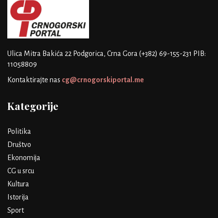
Ulica Mitra Bakića 22
Podgorica, Crna Gora
(+382) 69-155-231
PIB:
11058809
Kontaktirajte nas
cg@crnogorskiportal.me
Kategorije
Politika
Društvo
Ekonomija
CG u srcu
Kultura
Istorija
Sport