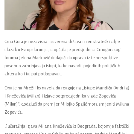
Crna Gora je nezavisna i suverena država i njen strateški cilj je
ulazak u Evropsku uniju, saopštila je predsjednica Crnogorskog
foruma Jelena Marković dodajući da upravo iz te perspektive
posebno zabrinjavaju istupi, kako navodi, pojedinih političkih
aktera koji taj put potkopavaju.
Ona je na Mreži Iks navela da reaguje na „istupe Mandića (Andrija)
i Kneževića (Milan) i izjave potpredsjednika vlade Zogovića
(Milun)“, dodajući da premijer Milojko Spajić mora smijeniti Miluna
Zogovića.
„Jučerašnja izjava Milana Kneževića iz Beograda, kojom je faktički