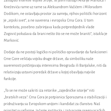
zastupao interese Vojske Srbije, te javni nastupi Andrije Mandića i
Kneževića rame uz rame sa Aleksandrom Vučićem i Miloradom
Dodikom, ne ostavljaju prostor za sumnju, njihov politički horizont
je „srpski svet“, a ne suverena i evropska Crna Gora. U tom
kontekstu, posebno zabrinjava kada potpredsjednik vlade
Zogović pokušava da brani nešto što se ne može braniti“, istakla je
Marković.
Dodaje da ne postoji logičko ni političko opravdanje da funkcioneri
Crne Gore veličaju vojsku druge države, da simboliku naše
suverenosti potčinjavaju interesima Beograda ili Banjaluke, niti da
relativizuju ustavni poredak države u kojoj obavljaju najviše
funkcije.
„To se ne može sakriti iza retorike „zajedničke istorije“ niti
„bratskih veza“. Crna Gora je potpisnica Sporazuma o stabilizaciji i
pridruživanju sa Evropskom unijom i kandidat za članstvo. Naš
prioritet su reforme, jačanje institucija i zatvaranje pregovaračkih