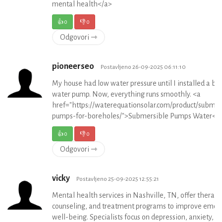
mental health</a>
👍
0
👎
0
Odgovori ⇾
pioneerseo
Postavljeno 26-09-2025 06:11:10
My house had low water pressure until I installed a bo
water pump. Now, everything runs smoothly. <a
href="https://waterequationsolar.com/product/submer
pumps-for-boreholes/">Submersible Pumps Water</
👍
0
👎
0
Odgovori ⇾
vicky
Postavljeno 25-09-2025 12:55:21
Mental health services in Nashville, TN, offer therapy
counseling, and treatment programs to improve emot
well-being. Specialists focus on depression, anxiety, a