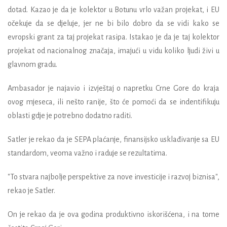
dotad. Kazao je da je kolektor u Botunu vrlo važan projekat, i EU
očekuje da se djeluje, jer ne bi bilo dobro da se vidi kako se
evropski grant za taj projekat rasipa. Istakao je da je taj kolektor
projekat od nacionalnog značaja, imajući u vidu koliko ljudi živi u
glavnom gradu.
Ambasador je najavio i izvještaj o napretku Crne Gore do kraja
ovog mjeseca, ili nešto ranije, što će pomoći da se indentifikuju
oblasti gdje je potrebno dodatno raditi.
Satler je rekao da je SEPA plaćanje, finansijsko usklađivanje sa EU
standardom, veoma važno i raduje se rezultatima.
"To stvara najbolje perspektive za nove investicije i razvoj biznisa",
rekao je Satler.
On je rekao da je ova godina produktivno iskorišćena, i na tome