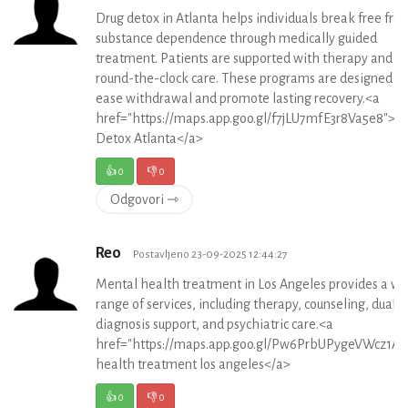
Drug detox in Atlanta helps individuals break free fro
substance dependence through medically guided
treatment. Patients are supported with therapy and
round-the-clock care. These programs are designed to
ease withdrawal and promote lasting recovery.<a
href="https://maps.app.goo.gl/f7jLU7mfE3r8Va5e8">D
Detox Atlanta</a>
👍
0
👎
0
Odgovori ⇾
Reo
Postavljeno 23-09-2025 12:44:27
Mental health treatment in Los Angeles provides a wi
range of services, including therapy, counseling, dual
diagnosis support, and psychiatric care.<a
href="https://maps.app.goo.gl/Pw6PrbUPygeVWcz1A"
health treatment los angeles</a>
👍
0
👎
0