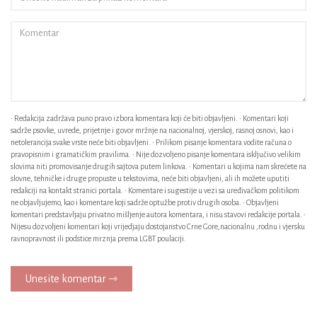
• Redakcija zadržava puno pravo izbora komentara koji će biti objavljeni. • Komentari koji
sadrže psovke, uvrede, prijetnje i govor mržnje na nacionalnoj, vjerskoj, rasnoj osnovi, kao i
netolerancija svake vrste neće biti objavljeni. • Prilikom pisanje komentara vodite računa o
pravopisnim i gramatičkim pravilima. • Nije dozvoljeno pisanje komentara isključivo velikim
slovima niti promovisanje drugih sajtova putem linkova. • Komentari u kojima nam skrećete na
slovne, tehničke i druge propuste u tekstovima, neće biti objavljeni, ali ih možete uputiti
redakciji na kontakt stranici portala. • Komentare i sugestije u vezi sa uređivačkom politikom
ne objavljujemo, kao i komentare koji sadrže optužbe protiv drugih osoba. • Objavljeni
komentari predstavljaju privatno mišljenje autora komentara, i nisu stavovi redakcije portala. •
Nijesu dozvoljeni komentari koji vrijedjaju dostojanstvo Crne Gore,nacionalnu ,rodnu i vjersku
ravnopravnost ili podstice mrznja prema LGBT poulaciji.
Unesite komentar ⇾