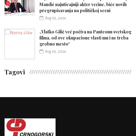
Mandić najuticajniji akter većine, biće novih
pregrupisavanja na političkoj sceni
Avg 05, 2026
„Vlatko Gilić već počiva na Panteonu svetskog
filma, od ove okupacione vlasti mu i ne treba
grobno mesto“
Avg 05, 2026
Tagovi