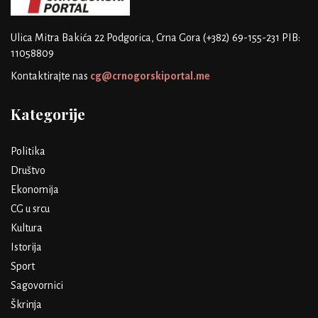
Ulica Mitra Bakića 22
Podgorica, Crna Gora
(+382) 69-155-231
PIB:
11058809
Kontaktirajte nas
cg@crnogorskiportal.me
Kategorije
Politika
Društvo
Ekonomija
CG u srcu
Kultura
Istorija
Sport
Sagovornici
Škrinja