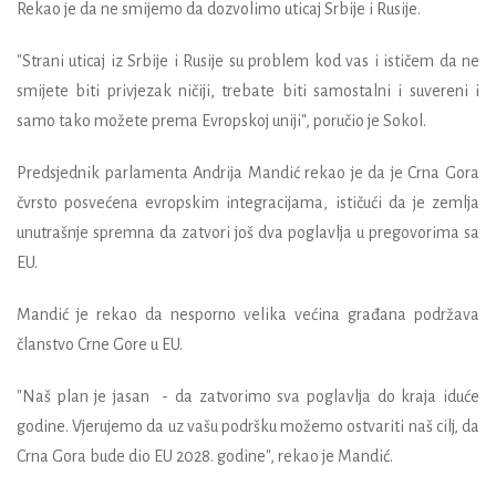
Rekao je da ne smijemo da dozvolimo uticaj Srbije i Rusije.
"Strani uticaj iz Srbije i Rusije su problem kod vas i ističem da ne
smijete biti privjezak ničiji, trebate biti samostalni i suvereni i
samo tako možete prema Evropskoj uniji", poručio je Sokol.
Predsjednik parlamenta Andrija Mandić rekao je da je Crna Gora
čvrsto posvećena evropskim integracijama, ističući da je zemlja
unutrašnje spremna da zatvori još dva poglavlja u pregovorima sa
EU.
Mandić je rekao da nesporno velika većina građana podržava
članstvo Crne Gore u EU.
"Naš plan je jasan - da zatvorimo sva poglavlja do kraja iduće
godine. Vjerujemo da uz vašu podršku možemo ostvariti naš cilj, da
Crna Gora bude dio EU 2028. godine", rekao je Mandić.