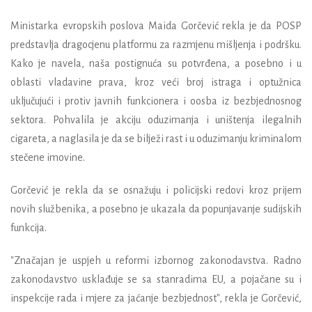
Ministarka evropskih poslova Maida Gorčević rekla je da POSP
predstavlja dragocjenu platformu za razmjenu mišljenja i podršku.
Kako je navela, naša postignuća su potvrđena, a posebno i u
oblasti vladavine prava, kroz veći broj istraga i optužnica
uključujući i protiv javnih funkcionera i oosba iz bezbjednosnog
sektora. Pohvalila je akciju oduzimanja i uništenja ilegalnih
cigareta, a naglasila je da se bilježi rast i u oduzimanju kriminalom
stečene imovine.
Gorčević je rekla da se osnažuju i policijski redovi kroz prijem
novih službenika, a posebno je ukazala da popunjavanje sudijskih
funkcija.
"Značajan je uspjeh u reformi izbornog zakonodavstva. Radno
zakonodavstvo usklađuje se sa stanradima EU, a pojačane su i
inspekcije rada i mjere za jaćanje bezbjednost", rekla je Gorčević,