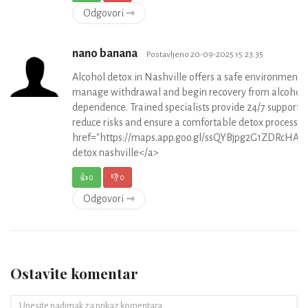
Odgovori ⇾
nano banana
Postavljeno 20-09-2025 15:23:35
Alcohol detox in Nashville offers a safe environment t
manage withdrawal and begin recovery from alcohol
dependence. Trained specialists provide 24/7 support t
reduce risks and ensure a comfortable detox process <
href="https://maps.app.goo.gl/ssQYBjpg2G1ZDRcHA">
detox nashville</a>
👍
0
👎
0
Odgovori ⇾
Ostavite komentar