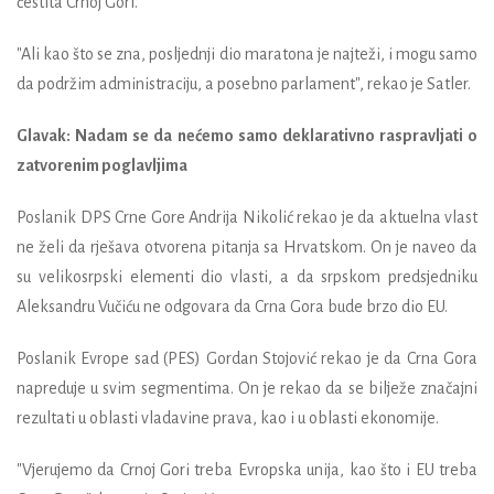
čestita Crnoj Gori.
"Ali kao što se zna, posljednji dio maratona je najteži, i mogu samo
da podržim administraciju, a posebno parlament", rekao je Satler.
Glavak: Nadam se da nećemo samo deklarativno raspravljati o
zatvorenim poglavljima
Poslanik DPS Crne Gore Andrija Nikolić rekao je da aktuelna vlast
ne želi da rješava otvorena pitanja sa Hrvatskom. On je naveo da
su velikosrpski elementi dio vlasti, a da srpskom predsjedniku
Aleksandru Vučiću ne odgovara da Crna Gora bude brzo dio EU.
Poslanik Evrope sad (PES) Gordan Stojović rekao je da Crna Gora
napreduje u svim segmentima. On je rekao da se bilježe značajni
rezultati u oblasti vladavine prava, kao i u oblasti ekonomije.
"Vjerujemo da Crnoj Gori treba Evropska unija, kao što i EU treba