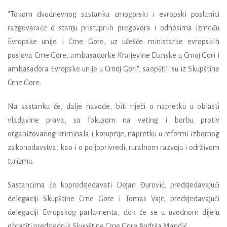
"Tokom dvodnevnog sastanka crnogorski i evropski poslanici
razgovaraće o stanju pristupnih pregovora i odnosima između
Evropske unije i Crne Gore, uz učešće ministarke evropskih
poslova Crne Gore, ambasadorke Kraljevine Danske u Crnoj Gori i
ambasadora Evropske unije u Crnoj Gori", saopštili su iz Skupštine
Crne Gore.
Na sastanku će, dalje navode, biti riječi o napretku u oblasti
vladavine prava, sa fokusom na veting i borbu protiv
organizovanog kriminala i korupcije, napretku u reformi izbornog
zakonodavstva, kao i o poljoprivredi, ruralnom razvoju i održivom
turizmu.
Sastancima će kopredsjedavati Dejan Đurović, predsjedavajući
delegaciji Skupštine Crne Gore i Tomas Vajc, predsjedavajući
delegaciji Evropskog parlamenta, dok će se u uvodnom dijelu
obratiti predsjednik Skupštine Crne Gore Andrija Mandić.