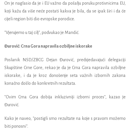
On je naglasio da je i EU važno da pošalju poruku protivnicima EU,
koji kažu da više neće postati kakva je bila, da se ipak širi i da će
cijeli region biti dio evropske porodice.
"Vjerujemo u taj cilj", podvukao je Mandić.
Đurović: Crna Gora napravila ozbiljne iskorake
Poslanik NSD/ZBCG Dejan Đurović, predsjedavajući delegaciji
Skupštine Crne Gore, rekao je da je Crna Gora napravila ozbiljne
iskorake, i da je kroz donošenje seta važnih izbornih zakona
konačno došlo do konkretnih rezultata.
"Ovim Crna Gora dobija inkluzivniji izborni proces", kazao je
Đurović.
Kako je naveo, "postigli smo rezultate na koje s pravom možemo
biti ponosni".