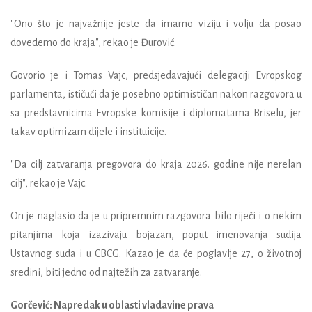
"Ono što je najvažnije jeste da imamo viziju i volju da posao
dovedemo do kraja", rekao je Đurović.
Govorio je i Tomas Vajc, predsjedavajući delegaciji Evropskog
parlamenta, ističući da je posebno optimističan nakon razgovora u
sa predstavnicima Evropske komisije i diplomatama Briselu, jer
takav optimizam dijele i instituicije.
"Da cilj zatvaranja pregovora do kraja 2026. godine nije nerelan
cilj", rekao je Vajc.
On je naglasio da je u pripremnim razgovora bilo riječi i o nekim
pitanjima koja izazivaju bojazan, poput imenovanja sudija
Ustavnog suda i u CBCG. Kazao je da će poglavlje 27, o životnoj
sredini, biti jedno od najtežih za zatvaranje.
Gorčević: Napredak u oblasti vladavine prava