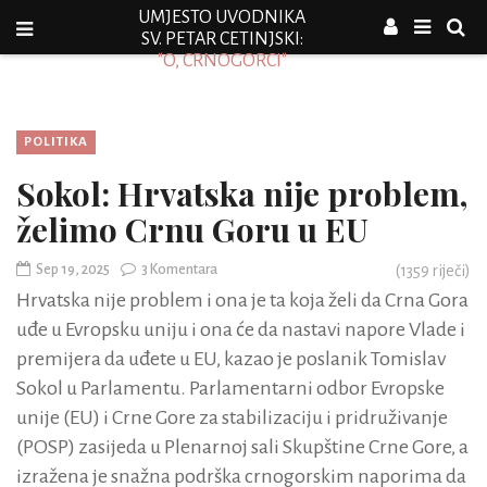
UMJESTO UVODNIKA
SV. PETAR CETINJSKI:
"O, CRNOGORCI"
POLITIKA
Sokol: Hrvatska nije problem,
želimo Crnu Goru u EU
Sep 19, 2025
3 Komentara
(
1359
riječi)
Hrvatska nije problem i ona je ta koja želi da Crna Gora
uđe u Evropsku uniju i ona će da nastavi napore Vlade i
premijera da uđete u EU, kazao je poslanik Tomislav
Sokol u Parlamentu. Parlamentarni odbor Evropske
unije (EU) i Crne Gore za stabilizaciju i pridruživanje
(POSP) zasijeda u Plenarnoj sali Skupštine Crne Gore, a
izražena je snažna podrška crnogorskim naporima da