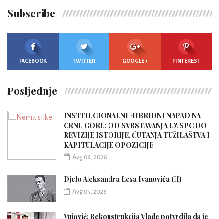
Subscribe
FACEBOOK
TWITTER
GOOGLE +
PINTEREST
Posljednje
INSTITUCIONALNI HIBRIDNI NAPAD NA
CRNU GORU: OD SVRSTAVANJA UZ SPC DO
REVIZIJE ISTORIJE, ĆUTANJA TUŽILAŠTVA I
KAPITULACIJE OPOZICIJE
Avg 06, 2026
Djelo Aleksandra Lesa Ivanovića (II)
Avg 05, 2026
Vujović: Rekonstrukcija Vlade potvrdila da je