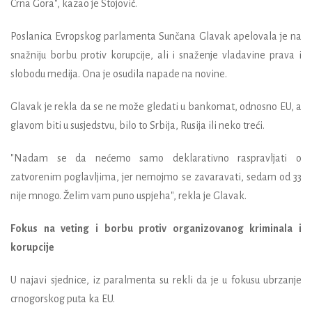
Crna Gora", kazao je Stojović.
Poslanica Evropskog parlamenta Sunčana Glavak apelovala je na
snažniju borbu protiv korupcije, ali i snaženje vladavine prava i
slobodu medija. Ona je osudila napade na novine.
Glavak je rekla da se ne može gledati u bankomat, odnosno EU, a
glavom biti u susjedstvu, bilo to Srbija, Rusija ili neko treći.
"Nadam se da nećemo samo deklarativno raspravljati o
zatvorenim poglavljima, jer nemojmo se zavaravati, sedam od 33
nije mnogo. Želim vam puno uspjeha", rekla je Glavak.
Fokus na veting i borbu protiv organizovanog kriminala i
korupcije
U najavi sjednice, iz paralmenta su rekli da je u fokusu ubrzanje
crnogorskog puta ka EU.