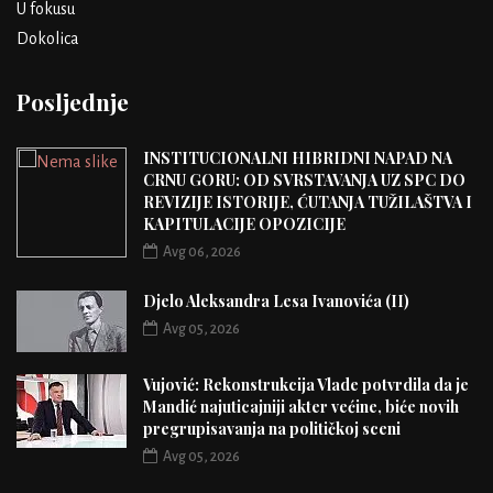
U fokusu
Dokolica
Posljednje
INSTITUCIONALNI HIBRIDNI NAPAD NA
CRNU GORU: OD SVRSTAVANJA UZ SPC DO
REVIZIJE ISTORIJE, ĆUTANJA TUŽILAŠTVA I
KAPITULACIJE OPOZICIJE
Avg 06, 2026
Djelo Aleksandra Lesa Ivanovića (II)
Avg 05, 2026
Vujović: Rekonstrukcija Vlade potvrdila da je
Mandić najuticajniji akter većine, biće novih
pregrupisavanja na političkoj sceni
Avg 05, 2026