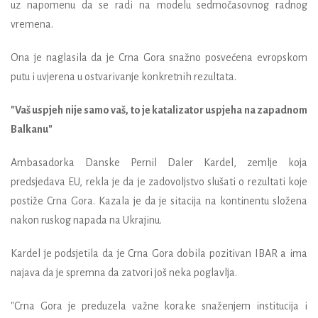
uz napomenu da se radi na modelu sedmočasovnog radnog
vremena.
Ona je naglasila da je Crna Gora snažno posvećena evropskom
putu i uvjerena u ostvarivanje konkretnih rezultata.
"Vaš uspjeh nije samo vaš, to je katalizator uspjeha na zapadnom
Balkanu"
Ambasadorka Danske Pernil Daler Kardel, zemlje koja
predsjedava EU, rekla je da je zadovoljstvo slušati o rezultati koje
postiže Crna Gora. Kazala je da je sitacija na kontinentu složena
nakon ruskog napada na Ukrajinu.
Kardel je podsjetila da je Crna Gora dobila pozitivan IBAR a ima
najava da je spremna da zatvori još neka poglavlja.
"Crna Gora je preduzela važne korake snaženjem institucija i