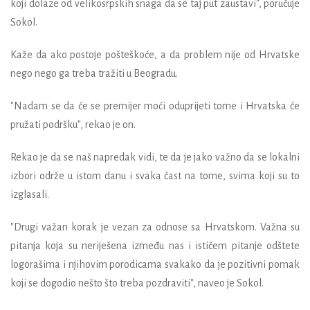
koji dolaze od velikosrpskih snaga da se taj put zaustavi", poručuje
Sokol.
Kaže da ako postoje pošteškoće, a da problem nije od Hrvatske
nego nego ga treba tražiti u Beogradu.
"Nadam se da će se premijer moći oduprijeti tome i Hrvatska će
pružati podršku", rekao je on.
Rekao je da se naš napredak vidi, te da je jako važno da se lokalni
izbori održe u istom danu i svaka čast na tome, svima koji su to
izglasali.
"Drugi važan korak je vezan za odnose sa Hrvatskom. Važna su
pitanja koja su neriješena između nas i ističem pitanje odštete
logorašima i njihovim porodicama svakako da je pozitivni pomak
koji se dogodio nešto što treba pozdraviti", naveo je Sokol.